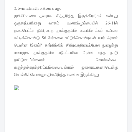
3.
bvimalnath
3 Hours ago
முச்லிம்கலை தவராக சித்தரித்து இருக்கிரார்கல் என்பது
ஒருதரப்பாரினது வாதம் ஆனால்மும்பையில் 26\11ல்
நடைபெட்ட்ர தீவிரவாத தாக்குதலில் கையில் க்லர் கயிரை
கட்டிக்கொன்டு 56 பேர்கலை சுட்டுக்கொன்ரவன் யார் அவன்
யென்ன இனம்? கார்கில்லில் தீவிரவாதியைப்போல நுழைந்து
மரைமுக தாக்குதலில் ஈடுபட்டானே அவ்ன் எந்த நாடு
நாட்டுனடப்பினைச் சொல்லக்கூட
கருத்துச்சுதந்திரம்யில்லையென்ரால் ஜனனாயகனாடென்ரு
சொல்லிக்கொல்லுவதில் அர்த்தம் என்ன இருக்கிரது