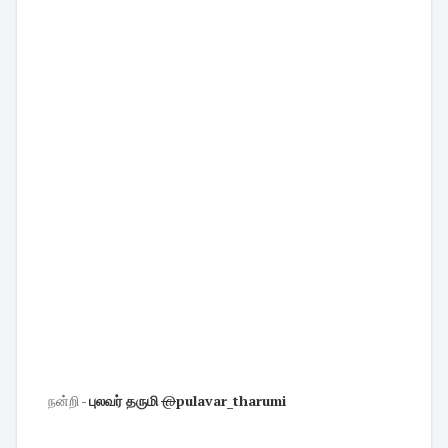
நன்றி -
புலவர் தருமி
@
pulavar_tharumi