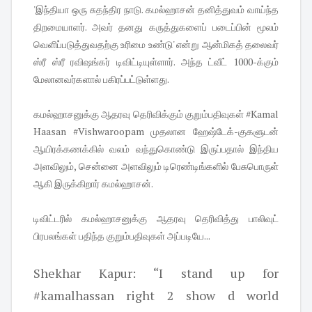
'இந்தியா ஒரு சுதந்திர நாடு. கமல்ஹாசன் தனித்துவம் வாய்ந்த
திறமையாளர். அவர் தனது கருத்துகளைப் படைப்பின் மூலம்
வெளிப்படுத்துவதற்கு உரிமை உண்டு' என்று ஆன்மிகத் தலைவர்
ஸ்ரீ ஸ்ரீ ரவிஷங்கர் டிவிட்டியுள்ளார். அந்த ட்வீட் 1000-க்கும்
மேலானவர்களால் பகிரப்பட்டுள்ளது.
கமல்ஹாசனுக்கு ஆதரவு தெரிவிக்கும் குறும்பதிவுகள் #Kamal
Haasan #Vishwaroopam முதலான ஹேஷ்டேக்-குகளுடன்
ஆயிரக்கணக்கில் வலம் வந்துகொண்டு இருப்பதால் இந்திய
அளவிலும், சென்னை அளவிலும் டிரெண்டிங்களில் பேசுபொருள்
ஆகி இருக்கிறார் கமல்ஹாசன்.
டிவிட்டரில் கமல்ஹாசனுக்கு ஆதரவு தெரிவித்து பாலிவுட்
பிரபலங்கள் பதிந்த குறும்பதிவுகள் அப்படியே...
Shekhar Kapur: “I stand up for
#kamalhassan right 2 show d world