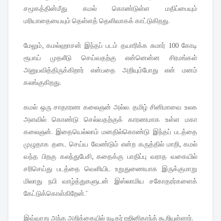
சமூகத்தின்மீது கமல் கொண்டுள்ள மதிப்பையும்
மரியாதையையும் தெள்ளத் தெளிவாகக் காட்டுகிறது.
மேலும், கமல்ஹாசன் இந்தப் படம் தயாரிக்க சுமார் 100 கோடி
ரூபாய் முதலீடு செய்வதற்கு என்னென்ன சிரமங்கள்
அனுபவித்திருக்கிறார் என்பதை அறியும்போது என் மனம்
கலங்குகிறது.
கமல் ஒரு சாதாரண கலைஞன் அல்ல. தமிழ் சினிமாவை உலக
அளவில் கொண்டு செல்வதற்குக் காரணமாக உள்ள மகா
கலைஞன். இதையெல்லாம் மனதில்கொண்டு இந்தப் படத்தை
முழுதாக தடை செய்ய வேண்டும் என்ற கருத்தில் மாறி, கமல்
வந்த பிறகு கலந்துபேசி, கதைக்கு பாதிப்பு வராத வகையில்
சரிசெய்து படத்தை வெளியிட உறுதுணையாக இருக்குமாறு
மிலாது நபி வாழ்த்துகளுடன் இஸ்லாமிய சகோதரர்களைக்
கேட்டுக்கொள்கிறேன்."
இவ்வாறு அந்த அறிக்கையில் நடிகர் ரஜினிகாந்த் கூறியுள்ளார்.