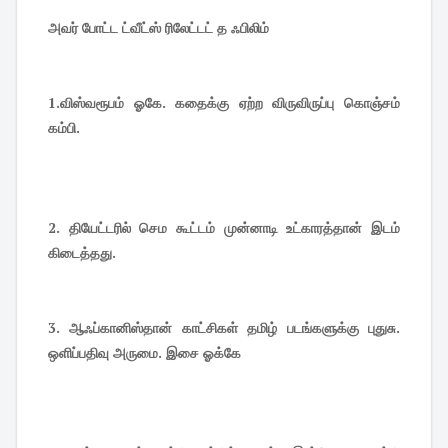
அவர் போட்ட ட்வீட்ஸ் ரிலேட்டட் த ஃபிலிம்
1.
விஸ்வரூபம் ஓகே. கதைக்கு ஏற்ற விருவிருப்பு கொஞ்சம்
கம்பி.
2.
தியேட்டரில் செம கூட்டம் முன்னாடி உட்காரத்தான் இடம்
கிடைத்தது.
3.
ஆஃப்கானிஸ்தான் காட்சிகள் தமிழ் படங்களுக்கு புதுசு.
ஒளிப்பதிவு அருமை. இசை ஓக்கே