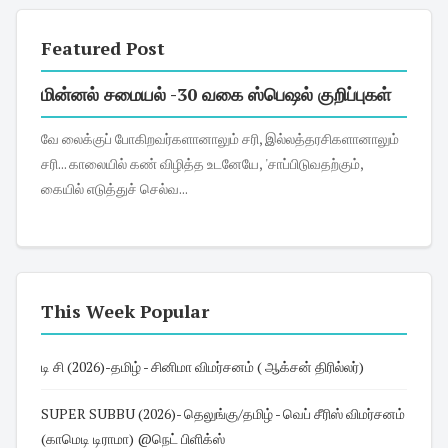
Featured Post
மின்னல் சமையல் -30 வகை ஸ்பெஷல் குறிப்புகள்
வே லைக்குப் போகிறவர்களானாலும் சரி, இல்லத்தரசிகளானாலும்
சரி... காலையில் கண் விழித்த உடனேயே, 'சாப்பிடுவதற்கும்,
கையில் எடுத்துச் செல்வ...
This Week Popular
டி சி (2026)-தமிழ் - சினிமா விமர்சனம் ( ஆக்சன் திரில்லர்)
SUPER SUBBU (2026)- தெலுங்கு/தமிழ் - வெப் சீரிஸ் விமர்சனம்
(காமெடி டிராமா) @நெட் பிளிக்ஸ்