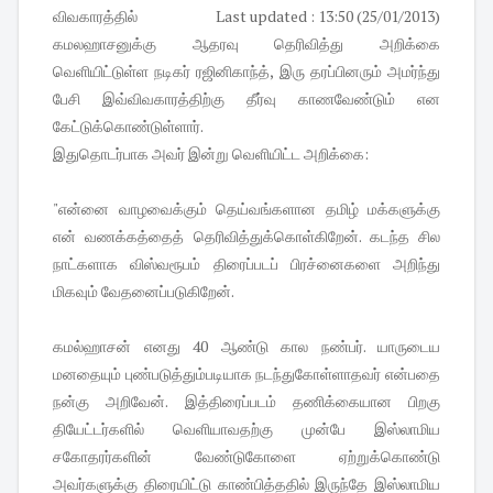
விவகாரத்தில்
Last updated : 13:50 (25/01/2013)
கமலஹாசனுக்கு ஆதரவு தெரிவித்து அறிக்கை
வெளியிட்டுள்ள நடிகர் ரஜினிகாந்த், இரு தரப்பினரும் அமர்ந்து
பேசி இவ்விவகாரத்திற்கு தீர்வு காணவேண்டும் என
கேட்டுக்கொண்டுள்ளார்.
இதுதொடர்பாக அவர் இன்று வெளியிட்ட அறிக்கை:
"என்னை வாழவைக்கும் தெய்வங்களான தமிழ் மக்களுக்கு
என் வணக்கத்தைத் தெரிவித்துக்கொள்கிறேன். கடந்த சில
நாட்களாக விஸ்வரூபம் திரைப்படப் பிரச்னைகளை அறிந்து
மிகவும் வேதனைப்படுகிறேன்.
கமல்ஹாசன் எனது 40 ஆண்டு கால நண்பர். யாருடைய
மனதையும் புண்படுத்தும்படியாக நடந்துகோள்ளாதவர் என்பதை
நன்கு அறிவேன். இத்திரைப்படம் தணிக்கையான பிறகு
தியேட்டர்களில் வெளியாவதற்கு முன்பே இஸ்லாமிய
சகோதரர்களின் வேண்டுகோளை ஏற்றுக்கொண்டு
அவர்களுக்கு திரையிட்டு காண்பித்ததில் இருந்தே இஸ்லாமிய