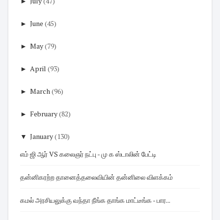
►
July
(47)
►
June
(45)
►
May
(79)
►
April
(93)
►
March
(96)
►
February
(82)
▼
January
(130)
எம் ஜி ஆர் VS கலைஞர் நட்பு - மு க ஸ்டாலின் பேட்டி
தன்னிகரற்ற தானைத்தலைவியின் தன்னிலை விளக்கம்
கமல் அரசியலுக்கு வந்தா நீங்க தாங்க மாட்டீங்க - பார...