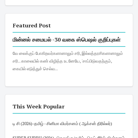
Featured Post
மின்னல் சமையல் -30 வகை ஸ்பெஷல் குறிப்புகள்
வே லைக்குப் போகிறவர்களானாலும் சரி, இல்லத்தரசிகளானாலும்
சரி... காலையில் கண் விழித்த உடனேயே, 'சாப்பிடுவதற்கும்,
கையில் எடுத்துச் செல்வ...
This Week Popular
டி சி (2026)-தமிழ் - சினிமா விமர்சனம் ( ஆக்சன் திரில்லர்)
SUPER SUBBU (2026)- தெலுங்கு/தமிழ் - வெப் சீரிஸ் விமர்சனம்