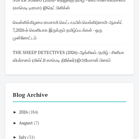
(காமெடி டிராமா) @நெட் பிளிக்ஸ்
வெள்ளிக்கிழமை ராமசாமி வெட்டாஃபீஸ் வெங்கிடுசாமி-ஆகஸ்ட்
7,2026 ல் வெளியாக இருக்கும் தமிழ்ப்படங்கள் - ஒரு
முன்னோட்டம்
THE SHEEP DETECTIVES (2026)-ஆங்கிலம் /தமிழ் - சினிமா
விமர்சனம் (மிஸ்ட்ரி காமெடி திரில்லர்)@அமேசான் பிரைம்
Blog Archive
►
2026
(184)
►
August
(7)
►
July
(31)