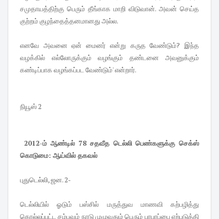
சமுதாயத்திற்கு பெரும் தீங்காக மாறி விடுவான். அவன் செய்த
குற்றம் குழந்தைத்தனமானது அல்ல.
எனவே அவனை ஏன் மைனர் என்று கருத வேண்டும்? இந்த
வழக்கில் எல்லோருக்கும் வழங்கும் தண்டனை அவனுக்கும்
கண்டிப்பாக வழங்கப்பட வேண்டும்' என்றார்.
நியூஸ் 2
2012-ம் ஆண்டில் 78 சதவீத டெல்லி பெண்களுக்கு செக்ஸ்
கொடுமை: ஆய்வில் தகவல்
புதுடெல்லி, ஜன. 2-
டெல்லியில் ஓடும் பஸ்சில் மருத்துவ மாணவி கற்பழித்து
கொல்லப்பட்ட சம்பவம் நாடு முழுவதும் பெரும் பரபரப்பை ஏற்படுத்தி