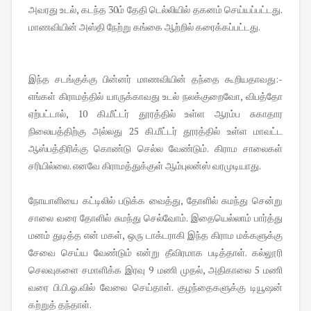
அவரது உடல், கடந்த 30ம் தேதி டெல்லியில் தகனம் செய்யப்பட்டது.
மாணவியின் அஸ்தி நேற்று கங்கை ஆற்றில் கரைக்கப்பட்டது.
இந்த சடங்குக்கு பின்னர் மாணவியின் தந்தை கூறியதாவது:-
எங்கள் கிராமத்தில் யாருக்காவது உடல் நலக்குறைவோ, விபத்தோ
ஏற்பட்டால், 10 கி.மீட்டர் தூரத்தில் உள்ள ஆரம்ப சுகாதார
நிலையத்திற்கு அல்லது 25 கி.மீட்டர் தூரத்தில் உள்ள மாவட்ட
ஆஸ்பத்திரிக்கு கொண்டு செல்ல வேண்டும். கிராம சாலைகள்
சரியில்லை. எனவே கிராமத்துக்குள் ஆம்புலன்ஸ் வரமுடியாது.
நோயாளியை கட்டிலில் படுக்க வைத்து, தோளில் சுமந்து சென்று
சாலை வரை தோளில் சுமந்து செல்வோம். இதையெல்லாம் பார்த்து
மனம் துடித்த என் மகள், ஒரு டாக்டராகி இந்த கிராம மக்களுக்கு
சேவை செய்ய வேண்டும் என்று தீவிரமாக படித்தாள். கல்லூரி
செலவுகளை சமாளிக்க இரவு 9 மணி முதல், அதிகாலை 5 மணி
வரை பி.பி.ஓ.வில் வேலை செய்தாள். குழந்தைகளுக்கு டியூஷன்
கற்றுத் தந்தாள்.