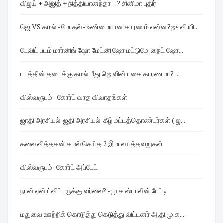
விஜய் + அஜித் + நித்தியானந்தா = ? சினிமா புதிர்
ஜெ VS கமல் - மோதல் - உண்மையான காரணம் என்ன?ஜு வி யி...
டேவிட் படம் மார்னிங் ஷோ மேட்னி ஷோ மட்டுமே .நைட் ஷோ...
படத்தின் தடைக்கு கமல் மீது ஜெ வின் பகை காரணமா? ...
விஸ்வரூபம் - கோர்ட் வாத விவாதங்கள்
ஜாதி அரசியல்-ஜதி அரசியல்-கீழ் மட்டத்தொண்டர்கள் ( ஜ...
கலை வித்தகன் கமல் செய்த 2 இமாலயத்தவறுகள்
விஸ்வரூபம்- கோர்ட் அப்டேட்
நான் ஏன் ட்விட்டருக்கு வர்லை? - மு க ஸ்டாலின் பேட்டி
மதுவை ஊற்றிக் கொடுத்து கெடுத்து விட்டனர் அ.தி.மு.க...