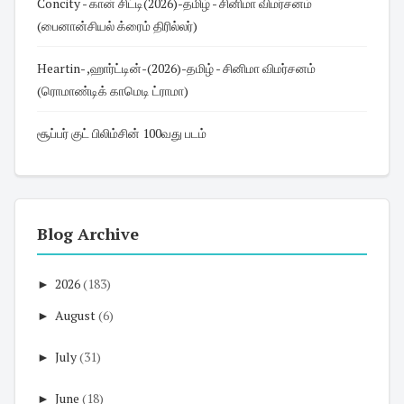
Concity - கான் சிட்டி(2026)-தமிழ் - சினிமா விமர்சனம்
(பைனான்சியல் க்ரைம் திரில்லர்)
Heartin- ,ஹார்ட்டின்-(2026)-தமிழ் - சினிமா விமர்சனம்
(ரொமாண்டிக் காமெடி ட்ராமா)
சூப்பர் குட் பிலிம்சின் 100வது படம்
Blog Archive
►
2026
(183)
►
August
(6)
►
July
(31)
►
June
(18)