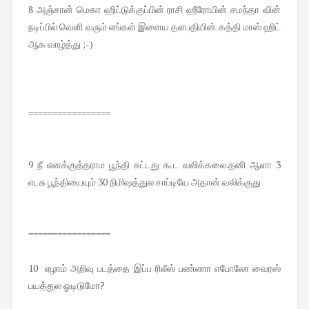
8 அஞ்சான் மெகா ஹிட்டுக்குப்பின் ராசி ஹீரோயின் சமந்தா வின்
நடிப்பில் வெளி வரும் எங்கள் இளைய தளபதியின் கத்தி மாஸ் ஹிட்
ஆக வாழ்த்து ;-)
=================
9 நீ எனக்குத்தராம பூந்தி சுட்டது கூட வலிக்கலை.தனி ஆளா 3
எடசு பூந்தியையும் 30 நிமிஷத்துல சாப்டியே அதான் வலிக்குது
=================
10 ஏழாம் அறிவு படத்தை இப்ப ரிலீஸ் பண்ணா எபோலோ வைரஸ்
பயத்துல ஓடிடுமோ?