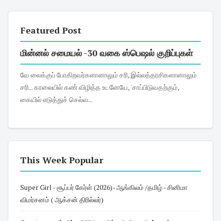
Featured Post
மின்னல் சமையல் -30 வகை ஸ்பெஷல் குறிப்புகள்
வே லைக்குப் போகிறவர்களானாலும் சரி, இல்லத்தரசிகளானாலும்
சரி... காலையில் கண் விழித்த உடனேயே, 'சாப்பிடுவதற்கும்,
கையில் எடுத்துச் செல்வ...
This Week Popular
Super Girl - சூப்பர் கேர்ள் (2026)- ஆங்கிலம் /தமிழ் - சினிமா
விமர்சனம் ( ஆக்சன் திரில்லர்)