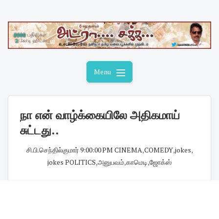
Skip
to
content
Menu
நா என் வாழ்க்கையிலே அதிகமாய்
சுட்டது..
சி.பி.செந்தில்குமார்
·
9:00:00 PM
·
CINEMA
,
COMEDY
,
jokes
,
jokes POLITICS
,
அனுபவம்
,
காமெடி
,
ஜோக்ஸ்