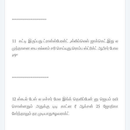
=================
11 கட்டி இருப்பது ட்ரான்ஸ்பேரன்ட் ,ஸ்லீவ்லெஸ் ஜாக்கெட்.இது ல
முந்தானை யை எல்லாம் சரி செய்யுது.ரொம்ப ஸ்ட்ரிக்ட் ஆபீசர் போல
#9*
==================
12 ஸ்கூல் டேஸ் ல டீச்சர் மேல இங்க் தெளிப்பேன் னு ஜெயம் ரவி
சொன்னதும் அதுக்கு டிடி காட்ன ரீ ஆக்சன் 25 ஜோதிகா
சேர்ந்தாலும் தர முடியாது#ஓவராக்ட்