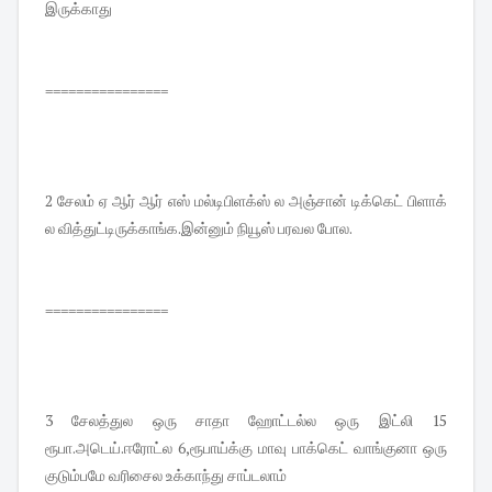
இருக்காது
================
2 சேலம் ஏ ஆர் ஆர் எஸ் மல்டிபிளக்ஸ் ல அஞ்சான் டிக்கெட் பிளாக்
ல வித்துட்டிருக்காங்க.இன்னும் நியூஸ் பரவல போல.
================
3 சேலத்துல ஒரு சாதா ஹோட்டல்ல ஒரு இட்லி 15
ரூபா.அடெய்.ஈரோட்ல 6,ரூபாய்க்கு மாவு பாக்கெட் வாங்குனா ஒரு
குடும்பமே வரிசைல உக்காந்து சாப்டலாம்