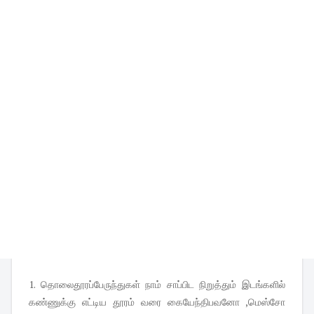
1. தொலைதூரப்பேருந்துகள் நாம் சாப்பிட நிறுத்தும் இடங்களில்
கண்ணுக்கு எட்டிய தூரம் வரை கையேந்திபவனோ ,மெஸ்சோ