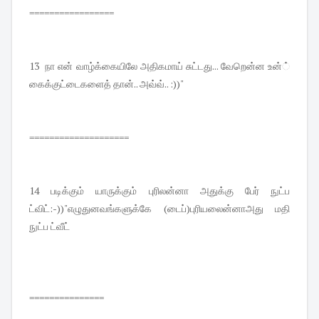
=================
13 நா என் வாழ்க்கையிலே அதிகமாய் சுட்டது... வேறென்ன உன்்
கைக்குட்டைகளைத் தான்.. அவ்வ்.. :))"
====================
14 படிக்கும் யாருக்கும் புரிலன்னா அதுக்கு பேர் நுட்ப
ட்விட்:-))"எழுதுனவங்களுக்கே (டைப்)புரியலைன்னாஅது மதி
நுட்ப ட்வீட்
===============