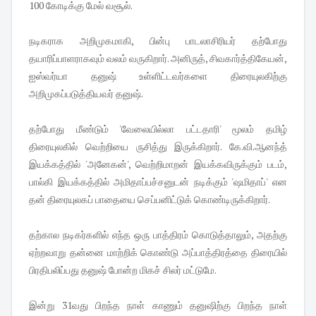
100 கோடிக்கு மேல் வசூல்.
நடிகராக அறிமுகமாகி, பின்பு பாடலாசிரியர் தற்போது
தயாரிப்பாளராகவும் வலம் வருகிறார். அனிருத், சிவகார்த்திகேயன்,
ஐஸ்வர்யா தனுஷ் உள்ளிட்டவர்களை திரையுலகிற்கு
அறிமுகப்படுத்தியவர் தனுஷ்.
தற்போது மீண்டும் 'வேலையில்லா பட்டதாரி' மூலம் தமிழ்
திரையுலகில் வெற்றியை ருசித்து இருக்கிறார். கே.வி.ஆனந்த்
இயக்கத்தில் 'அனேகன்', வெற்றிமாறன் இயக்கவிருக்கும் படம்,
பால்கி இயக்கத்தில் அமிதாப்பச்சனுடன் நடிக்கும் 'ஷமிதாப்' என
தன் திரையுலகப் பாதையை செப்பனிட்டுக் கொண்டிருக்கிறார்.
தற்கால நடிகர்களில் எந்த ஒரு பாத்திரம் கொடுத்தாலும், அதற்கு
ஏற்றவாறு தன்னை மாற்றிக் கொண்டு அப்பாத்திரத்தை திரையில்
பிரதிபலிப்பது தனுஷ் போன்ற மிகச் சிலர் மட்டுமே.
இன்று 31வது பிறந்த நாள் காணும் தனுஷிற்கு பிறந்த நாள்