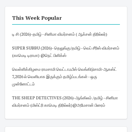
This Week Popular
டி சி (2026)-தமிழ் - சினிமா விமர்சனம் ( ஆக்சன் திரில்லர்)
SUPER SUBBU (2026)- தெலுங்கு/தமிழ் - வெப் சீரிஸ் விமர்சனம்
(காமெடி டிராமா) @நெட் பிளிக்ஸ்
வெள்ளிக்கிழமை ராமசாமி வெட்டாஃபீஸ் வெங்கிடுசாமி-ஆகஸ்ட்
7,2026 ல் வெளியாக இருக்கும் தமிழ்ப்படங்கள் - ஒரு
முன்னோட்டம்
THE SHEEP DETECTIVES (2026)-ஆங்கிலம் /தமிழ் - சினிமா
விமர்சனம் (மிஸ்ட்ரி காமெடி திரில்லர்)@அமேசான் பிரைம்