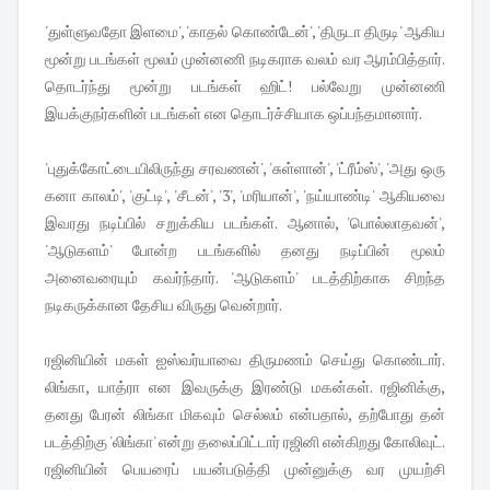
'துள்ளுவதோ இளமை', 'காதல் கொண்டேன்', 'திருடா திருடி' ஆகிய
மூன்று படங்கள் மூலம் முன்னணி நடிகராக வலம் வர ஆரம்பித்தார்.
தொடர்ந்து மூன்று படங்கள் ஹிட்! பல்வேறு முன்னணி
இயக்குநர்களின் படங்கள் என தொடர்ச்சியாக ஒப்பந்தமானார்.
'புதுக்கோட்டையிலிருந்து சரவணன்', 'சுள்ளான்', 'ட்ரீம்ஸ்', 'அது ஒரு
கனா காலம்', 'குட்டி', 'சீடன்', '3', 'மரியான்', 'நய்யாண்டி' ஆகியவை
இவரது நடிப்பில் சறுக்கிய படங்கள். ஆனால், 'பொல்லாதவன்',
'ஆடுகளம்' போன்ற படங்களில் தனது நடிப்பின் மூலம்
அனைவரையும் கவர்ந்தார். 'ஆடுகளம்' படத்திற்காக சிறந்த
நடிகருக்கான தேசிய விருது வென்றார்.
ரஜினியின் மகள் ஐஸ்வர்யாவை திருமணம் செய்து கொண்டார்.
லிங்கா, யாத்ரா என இவருக்கு இரண்டு மகன்கள். ரஜினிக்கு,
தனது பேரன் லிங்கா மிகவும் செல்லம் என்பதால், தற்போது தன்
படத்திற்கு 'லிங்கா' என்று தலைப்பிட்டார் ரஜினி என்கிறது கோலிவுட்.
ரஜினியின் பெயரைப் பயன்படுத்தி முன்னுக்கு வர முயற்சி