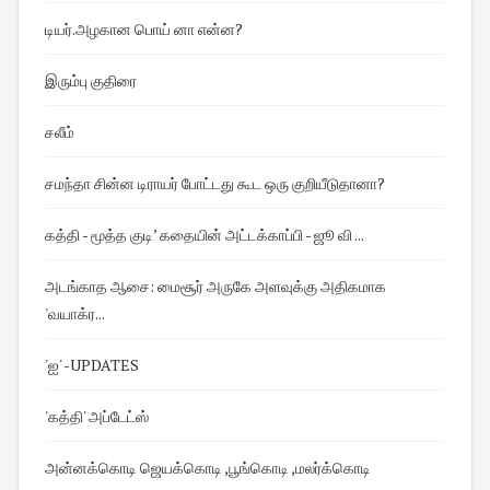
டியர்.அழகான பொய் னா என்ன?
இரும்பு குதிரை
சலீம்
சமந்தா சின்ன டிராயர் போட்டது கூட ஒரு குறியீடுதானா?
கத்தி - மூத்த குடி’ கதையின் அட்டக்காப்பி - ஜூ வி ...
அடங்காத ஆசை: மைசூர் அருகே அளவுக்கு அதிகமாக
'வயாக்ர...
'ஐ' -UPDATES
'கத்தி' அப்டேட்ஸ்
அன்னக்கொடி ஜெயக்கொடி ,பூங்கொடி ,மலர்க்கொடி