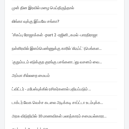
முன் தின இரவில் மழை பெய்திருந்தால்
லிங்கா வுக்கு இப்பவே சங்கா?
‘சிகப்பு ரோஜாக்கள் -part 2 -ரஜினி , கமல் -பாரதிராஜா
நள்ளிரவில் இளம்பெண்ணுக்கு காரில் 'லிஃப்ட்' (பெங்கள...
'குறும்படம் எடுக்குற குரங்கு பசங்களா..'னு வசனம் வை...
அம்மா சில்லறை மையம்
ட்விட்டர் - ஃபேஸ்புக்கில் ரசிகர்களால் பதியப்படும் ...
டாக்டர்.வேக வெச்ச கடலை அடிக்கடி சாப்ட்டா உடம்புக்க...
அரசு விடுதியில் 10 மாணவிகள் பலாத்காரம் சமையல்காரர...