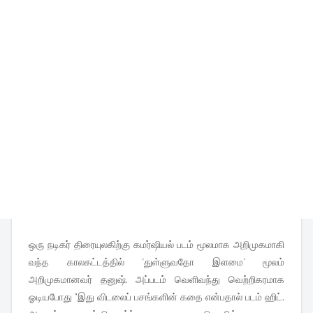
ஒரு நடிகர் திரையுலகிற்கு கமர்ஷியல் படம் மூலமாக அறிமுகமாகி
வந்த காலகட்டத்தில் 'துள்ளுவதோ இளமை' மூலம்
அறிமுகமானவர் தனுஷ். அப்படம் வெளிவந்து வெற்றிகரமாக
ஓடியபோது "இது விடலைப் பசங்களின் கதை என்பதால் படம் ஹிட்.