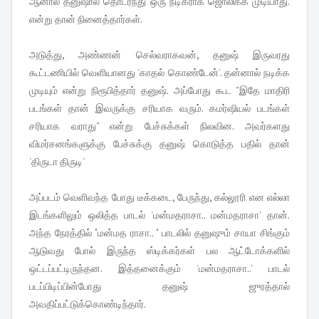
ஆனால் தனுஷால் தொடர்ந்து ஒரு நடிகராக ஜொலிக்க முடியாது.
என்று தான் நினைத்தார்கள்.
அடுத்து, அண்ணன் செல்வராகவன், தனுஷ் இருவரது
கூட்டணியில் வெளியானது 'காதல் கொண்டேன்'. தன்னால் நடிக்க
முடியும் என்று நிரூபித்தார் தனுஷ். அப்போது கூட "இதே மாதிரி
படங்கள் தான் இவருக்கு சரியாக வரும். கமர்ஷியல் படங்கள்
சரியாக வராது" என்று பேச்சுக்கள் நிலவின. அவர்களது
விமர்சனங்களுக்கு பேச்சுக்கு தனுஷ் கொடுத்த பதில் தான்
'திருடா திருடி'
அப்படம் வெளிவந்த போது டீக்கடை, பேருந்து, கல்லூரி என எல்லா
இடங்களிலும் ஒலித்த பாடல் 'மன்மதராசா.. மன்மதராசா' தான்.
அந்த நேரத்தில் ‘மன்மத ராசா.. ‘ பாடலில் தனுஷும் சாயா சிங்கும்
ஆடுவது போல் இருந்த ஸ்டிக்கர்கள் பல ஆட்டோக்களில்
ஒட்டப்பட்டிருந்தன. இத்தனைக்கும் 'மன்மதராசா..' பாடல்
படப்பிடிப்பின்போது தனுஷ் ஜுரத்தால்
அவதிப்பட்டுக்கொண்டிந்தார்.