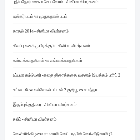
புதியதோர் உலகம் செய்வோம் - சினிமா விமர்சனம்
ஷங்கர் படம் vs முருகதாஸ் படம்
காதல் 2014 - சினிமா விமர்சனம்
சிவப்பு எனக்கு பிடிக்கும் - சினிமா விமர்சனம்
கள்ளக்காதலிகள் vs கல்லாக்காதலிகள்
உப்புமா கம்பெனி -கதை திரைக்கதை வசனம் இயக்கம் பார்ட் 2
சட்டை மேல எவ்ளோவ் பட்டன் ? குஷ்பூ vs சமந்தா
இரும்புக்குதிரை - சினிமா விமர்சனம்
சலீம் - சினிமா விமர்சனம்
வெள்ளிக்கிழமை ராமசாமி வெட்டாஃபீஸ் வெங்கிடுசாமி (2...