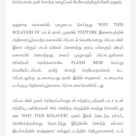
செய்யாமல், தன் சொந்த உழைப்பால் மேலே வந்திருக்கிறார் தனுஷ்.
தனுஷை உலகளவில் புகழடைய செய்தது 'WHY THIS
KOLAVERI DI' பாடல் தான். முதலில் YOUTUBE இணையத்தில்
அதிகாரப்பூர்வமற்ற வகையில் அப்பாடல் வெளியானது. அப்பாடலின்
இசை மற்றும் பாடல் வரிகள் அனைத்து தரப்பு மக்களும் புரியும்
வகையில் அமைந்தது. உலகம் முழுவதும் அப்பாடலுக்காக
ரசிகர்கள் அவர்களாகவே FLASH MOB செய்து
வெளியிட்டார்கள். தமிழ் மொழி தெரியாதவர்கள் கூட
அப்பாடலுக்கு நடனமாடியது தான் இதில் ஹைலைட். உடனடியாக
படக்குழு அதிகாரப்பூர்வமாக அப்பாடலை வெளியிட்டது.
அப்பாடலின் மூலம் அமிதாப்பச்சனுடன் சந்திப்பு, ரத்தன் டாடா உடன்
சந்திப்பு, மன்மோகன் சிங் அளித்த விருந்தில் கலந்து கொண்டது
என 'WHY THIS KOLAVERI' மூலம் இவர் அடைந்த உச்சம்,
பிரமிக்கத்தக்கது. தொடர்ந்து இந்தியில் அனந்த் எல்.ராய்
இயக்கத்தில் 'ராஞ்ஹனா' என்னும் படத்தில் அறிமுகமானார். படம்