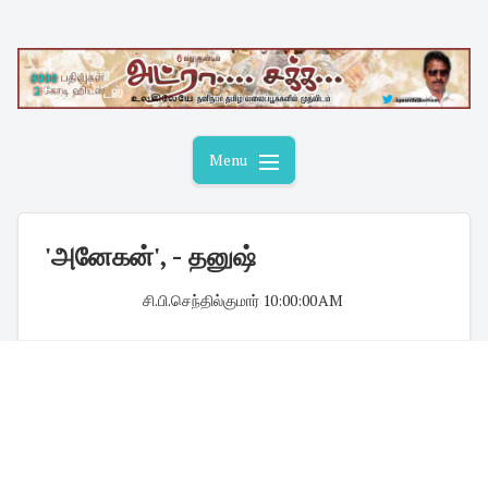
Skip
to
content
Menu
'அனேகன்', - தனுஷ்
சி.பி.செந்தில்குமார்
·
10:00:00 AM
·