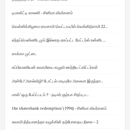
டிமான்ட்டி காலனி - சினிமா விமர்சனம்
வெள்ளிக்கிழமை ராமசாமி வெட்டாஃபீஸ் வெங்கிடுசாமி 22...
எந்தப்பெண்ணிடமும் இல்லாத ஏகப்பட்ட மேட்டர்ஸ் உன்னிட...
காக்கா முட்டை
சுப்பிரமணியன் சுவாமியை கழுவி ஊற்றிய ட்விட்டர்கள்
அன்பே! அகல்விழி! டோட்டல் பாடியுமே அகலமா இருந்தா...
மாஸ்’ ஒரு பேய்ப் படம் ? - நடிகர் சூர்யா சிறப்பு ப...
the shawshank redemption"(1994) - சினிமா விமர்சனம்
சுவாமி நித்யானந்தா வழக்கின் தற்போதைய நிலை – 2