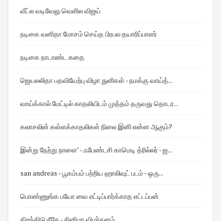
வீட்ல வடிவேலு வெளில விஜய்
நடிகை வனிதா மோசம் செய்த பிரபல தயாரிப்பாளர்
நடிகை நாடாண்ட கதை
ஜெயலலிதா பதவியேற்பு விழா துளிகள் - நமக்கு வாய்த்...
வாய்க்கால் மேட்டில் காதலியிடம் முத்தம் தருவது தொடர...
கலாசலின் கள்ளக்காதலிகள் நிலை இனி என்ன ஆகும்?
இன்று நேற்று நாளை’ - ஃபேண்டசி காமெடி த்ரில்லர் - ஜ...
san andreas - பூகம்பம் பற்றிய ஹாலிவுட் படம் - ஒரு...
பொண்ணுங்க பயோ வை எட்டிப்பார்க்காத எட்டப்பன்
திறந்திடு சீசே - சினிமா விமர்சனம்