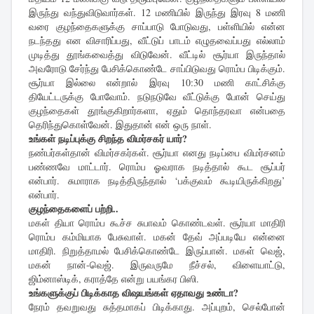
இருந்து வந்துவிடுவார்கள். 12 மணியில் இருந்து இரவு 8 மணி
வரை குழந்தைகளுக்கு சாப்பாடு போடுவது, பள்ளியில் என்ன
நடந்தது என விசாரிப்பது, வீட்டுப் பாடம் எழுதவைப்பது எல்லாம்
முடித்து தூங்கவைத்து விடுவேன். வீட்டில் சூர்யா இருந்தால்
அவரோடு சேர்ந்து பேசிக்கொண்டே சாப்பிடுவது ரொம்ப பிடிக்கும்.
சூர்யா இல்லை என்றால் இரவு 10:30 மணி காட்சிக்கு
தியேட்டருக்கு போவோம். நடுநடுவே வீட்டுக்கு போன் செய்து
குழந்தைகள் தூங்குகிறார்களா, ஏதும் தொந்தரவா என்பதை
தெரிந்துகொள்வேன். இதுதான் என் ஒரு நாள்.
உங்கள் நடிப்புக்கு சிறந்த விமர்சகர் யார்?
நண்பர்கள்தான் விமர்சகர்கள். சூர்யா எனது நடிப்பை விமர்சனம்
பண்ணவே மாட்டார். ரொம்ப ஓவராக நடித்தால் கூட சூப்பர்
என்பார். சுமாராக நடித்திருந்தால் ‘பக்குவம் கூடியிருக்கிறது’
என்பார்.
குழந்தைகளைப் பற்றி..
மகள் தியா ரொம்ப கூச்ச சுபாவம் கொண்டவள். சூர்யா மாதிரி
ரொம்ப கம்மியாக பேசுவாள். மகன் தேவ் அப்படியே என்னை
மாதிரி. நிறுத்தாமல் பேசிக்கொண்டே இருப்பான். மகள் வெஜ்,
மகன் நான்-வெஜ். இருவருமே நீச்சல், விளையாட்டு,
ஜிம்னாஸ்டிக், கராத்தே என்று பயங்கர பிஸி.
உங்களுக்குப் பிடிக்காத விஷயங்கள் ஏதாவது உண்டா?
நேரம் தவறுவது சுத்தமாகப் பிடிக்காது. அப்புறம், செல்போன்