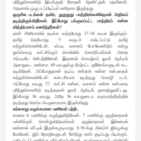
புரிந்துகொண்டு இயக்குநர் ரோஷன் ஆண்ட்ரூஸ் உதவினார்.
அதனால் முழு படப்பிடிப்பும் எளிதாக இருந்தது.
ஒருசில படங்கள் தவிர, துறுதுறு பாத்திரங்களில்தான் அதிகம்
நடித்திருக்கிறீர்கள். இப்போது பக்குவப்பட்ட பாத்திரம். என்ன
வித்தியாசம் உணர்ந்தீர்கள்?
நான் சினிமாவில் நடிக்க வந்தபோது 17-18 வயசு இருக்கும்.
தமிழ் தெரியாது. 5 வருடம் கஷ்டப்பட்டு தமிழ்
கற்றுக்கொண்டேன். எப்படி வசனம் பேசவேண்டும் என்று
ஒவ்வொரு காட்சிக்கும் சொல்லிக் கொடுப்பார்கள். அதை
அப்படியே பின்பற்றினேன். இதனால் கொஞ்சம் ஓவர் ஆக்டிங்
ஆனதுகூட உண்மை. 40 வயதுக்கு மேற்பட்ட ஹீரோக்களுடன் கூட
நடித்தேன். அப்போதுதான் நடிப்பு என்றால் என்ன என்பதைக்
கற்றுக்கொண்டேன். கடைசியாக நடித்தது ‘மொழி’ படம்.
அப்போது வயது 27. காட்சி என்ன, வசனம் என்ன என்பதை
புரிந்துகொண்டு நடித்ததால் ஓவர் ஆக்டிங் குறைந்துவிட்டது.
இப்போது 36 வயது. அதே 36 வயதுடைய கதாபாத்திரத்தில்
நடித்தது ரொம்ப பெருமையாக இருக்கிறது.
உங்களது வழக்கமான பணிகள் பற்றி..
காலை 6 மணிக்கு எழுந்துவிடுவேன். 7 மணிக்கு குழந்தைகள்
பள்ளிக்குச் சென்றுவிடுவார்கள். குழந்தைகள் இல்லாமல்
என்னால் வீட்டில் இருக்கமுடியாது. 8.30-க்கு கிளம்பி ஜிம்முக்கு
போவேன். ஜிம் தோழிகளுடன் சேர்ந்து காபி குடிப்பது பிடிக்கும்.
மதியம் 12 மணிக்கு வீடு திரும்புவேன். குழந்தைகளும் பள்ளியில்