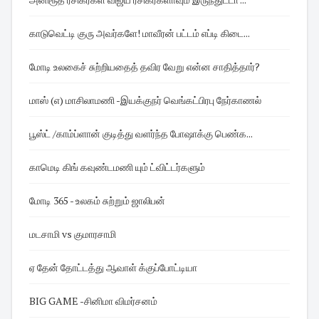
காடுவெட்டி குரு அவர்களே! மாவீரன் பட்டம் எப்டி கிடை...
மோடி உலகைச் சுற்றியதைத் தவிர வேறு என்ன சாதித்தார்?
மாஸ் (எ) மாசிலாமணி -இயக்குநர் வெங்கட்பிரபு நேர்காணல்
பூஸ்ட் /காம்ப்ளான் குடித்து வளர்ந்த போஷாக்கு பெண்க...
காமெடி கிங் கவுண்டமணி யும் ட்விட்டர்களும்
மோடி 365 - உலகம் சுற்றும் ஜாலிபன்
மடசாமி vs குமாரசாமி
ஏ தேன் தோட்டத்து ஆவாள் க்குப்போட்டியா
BIG GAME -சினிமா விமர்சனம்