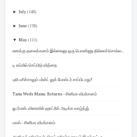
►
July
(148)
►
June
(138)
▼
May
(111)
எனக்கு தலைக்கனம் இல்லைனு ஒரு பொண்ணு தில்லாச்சொல்ல...
டி எம்மில் செப்பிடு வித்தை
புலி பசிச்சாலும் பர்ஸ்ட் லுக் போஸ்டர் சாப்பிடாது?
Tanu Weds Manu: Returns - சினிமா விமர்சனம்
ஓ.பி.எஸ். விரைவில் ஹாட்ரிக் அடிக்க வாழ்த்து்
மாஸ் - சினிமா விமர்சனம்
அனிரூத் ரசிகர்கள் விஜய் ரசிகர்களாவும் இருந்துட்டா ...