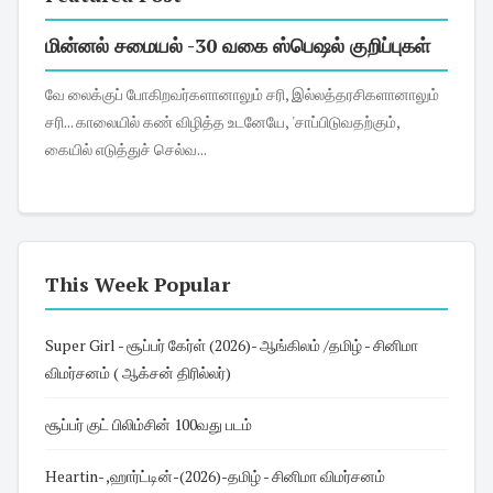
மின்னல் சமையல் -30 வகை ஸ்பெஷல் குறிப்புகள்
வே லைக்குப் போகிறவர்களானாலும் சரி, இல்லத்தரசிகளானாலும்
சரி... காலையில் கண் விழித்த உடனேயே, 'சாப்பிடுவதற்கும்,
கையில் எடுத்துச் செல்வ...
This Week Popular
Super Girl - சூப்பர் கேர்ள் (2026)- ஆங்கிலம் /தமிழ் - சினிமா
விமர்சனம் ( ஆக்சன் திரில்லர்)
சூப்பர் குட் பிலிம்சின் 100வது படம்
Heartin- ,ஹார்ட்டின்-(2026)-தமிழ் - சினிமா விமர்சனம்