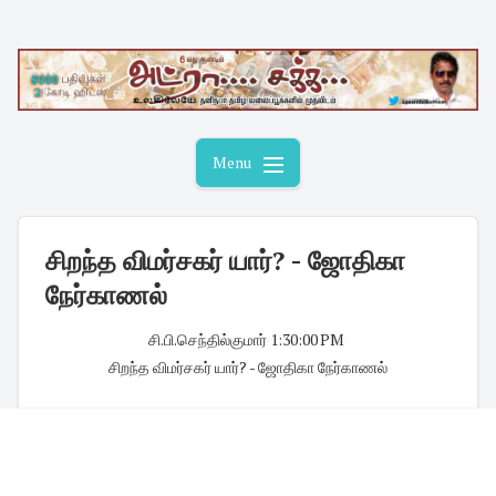
Skip
to
content
Menu
சிறந்த விமர்சகர் யார்? - ஜோதிகா
நேர்காணல்
சி.பி.செந்தில்குமார்
·
1:30:00 PM
·
சிறந்த விமர்சகர் யார்? - ஜோதிகா நேர்காணல்