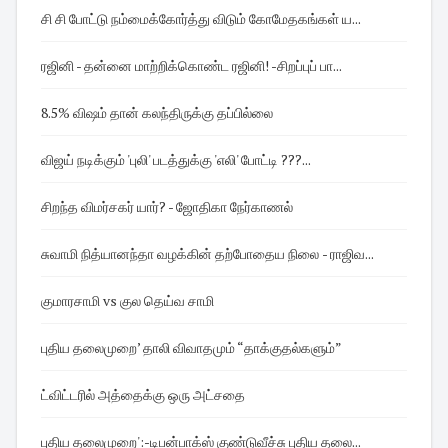
சி சி போட்டு நம்மைக்கோர்த்து விடும் கோமேதகங்கள் ய...
ரஜினி - தன்னை மாற்றிக்கொண்ட ரஜினி! -சிறப்புப் பா...
8.5% விஷம் தான் கலந்திருக்கு தப்பில்லை
விஜய் நடிக்கும் 'புலி' படத்துக்கு 'எலி' போட்டி ???...
சிறந்த விமர்சகர் யார்? - ஜோதிகா நேர்காணல்
சுவாமி நித்யானந்தா வழக்கின் தற்போதைய நிலை - ராஜிவ...
குமாரசாமி vs குல தெய்வ சாமி
புதிய தலைமுறை’ தாலி விவாதமும் “தாக்குதல்களும்”
ட்விட்டரில் அத்தைக்கு ஒரு அட்சதை
புதிய தலைமுறை':-டிபன்பாக்ஸ் குண்டுவீச்சு புதிய தலை...