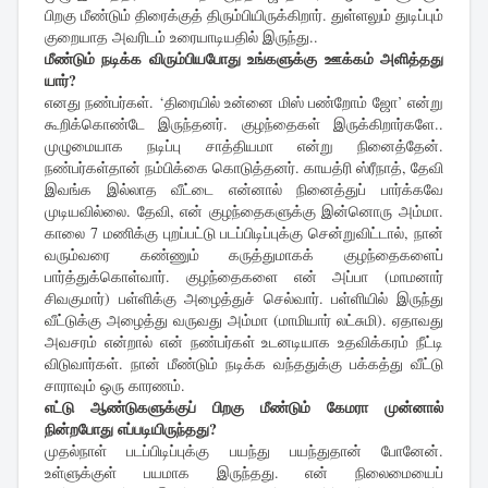
பிறகு மீண்டும் திரைக்குத் திரும்பியிருக்கிறார். துள்ளலும் துடிப்பும்
குறையாத அவரிடம் உரையாடியதில் இருந்து..
மீண்டும் நடிக்க விரும்பியபோது உங்களுக்கு ஊக்கம் அளித்தது
யார்?
எனது நண்பர்கள். ‘திரையில் உன்னை மிஸ் பண்றோம் ஜோ’ என்று
கூறிக்கொண்டே இருந்தனர். குழந்தைகள் இருக்கிறார்களே..
முழுமையாக நடிப்பு சாத்தியமா என்று நினைத்தேன்.
நண்பர்கள்தான் நம்பிக்கை கொடுத்தனர். காயத்ரி ஸ்ரீநாத், தேவி
இவங்க இல்லாத வீட்டை என்னால் நினைத்துப் பார்க்கவே
முடியவில்லை. தேவி, என் குழந்தைகளுக்கு இன்னொரு அம்மா.
காலை 7 மணிக்கு புறப்பட்டு படப்பிடிப்புக்கு சென்றுவிட்டால், நான்
வரும்வரை கண்ணும் கருத்துமாகக் குழந்தைகளைப்
பார்த்துக்கொள்வார். குழந்தைகளை என் அப்பா (மாமனார்
சிவகுமார்) பள்ளிக்கு அழைத்துச் செல்வார். பள்ளியில் இருந்து
வீட்டுக்கு அழைத்து வருவது அம்மா (மாமியார் லட்சுமி). ஏதாவது
அவசரம் என்றால் என் நண்பர்கள் உடனடியாக உதவிக்கரம் நீட்டி
விடுவார்கள். நான் மீண்டும் நடிக்க வந்ததுக்கு பக்கத்து வீட்டு
சாராவும் ஒரு காரணம்.
எட்டு ஆண்டுகளுக்குப் பிறகு மீண்டும் கேமரா முன்னால்
நின்றபோது எப்படியிருந்தது?
முதல்நாள் படப்பிடிப்புக்கு பயந்து பயந்துதான் போனேன்.
உள்ளுக்குள் பயமாக இருந்தது. என் நிலைமையைப்