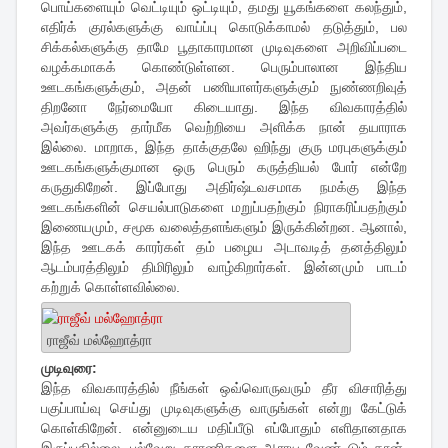
பொய்களையும் வெட்டியும் ஒட்டியும், தமது யூகங்களை கலந்தும்,
எதிர்க் குரல்களுக்கு வாய்ப்பு கொடுக்காமல் தடுத்தும், பல
சிக்கல்களுக்கு தாமே பூதாகாரமான முடிவுகளை அறிவிப்படை
வழக்கமாகக் கொண்டுள்ளன. பெரும்பாலான இந்திய
ஊடகங்களுக்கும், அதன் பணியாளர்களுக்கும் நுண்ணறிவுத்
திறனோ நேர்மையோ கிடையாது. இந்த விவகாரத்தில்
அவர்களுக்கு தார்மீக வெற்றியை அளிக்க நான் தயாராக
இல்லை. மாறாக, இந்த தாக்குதலே ஹிந்து குரு மரபுகளுக்கும்
ஊடகங்களுக்குமான ஒரு பெரும் கருத்தியல் போர் என்றே
கருதுகிறேன். இப்போது அதிர்ஷ்டவசமாக நமக்கு இந்த
ஊடகங்களின் செயல்பாடுகளை மறுப்பதற்கும் நிராகரிப்பதற்கும்
இணையமும், சமூக வலைத்தளங்களும் இருக்கின்றன. ஆனால்,
இந்த ஊடகக் காரர்கள் தம் பழைய அடாவடித் தனத்திலும்
ஆடம்பரத்திலும் திமிரிலும் வாழ்கிறார்கள். இன்னமும் பாடம்
கற்றுக் கொள்ளவில்லை.
ராஜீவ் மல்ஹோத்ரா
முடிவுரை:
இந்த விவகாரத்தில் நீங்கள் ஒவ்வொருவரும் தீர விசாரித்து
பகுப்பாய்வு செய்து முடிவுகளுக்கு வாருங்கள் என்று கேட்டுக்
கொள்கிறேன். என்னுடைய மதிப்பீடு எப்போதும் எளிதானதாக