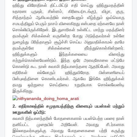
ஹிந்து விரோதிகள் திட்டமிட்டு சதி செய்து ஹிந்துமதத்தின்
உதாரண புருஷர், சின்னம், கிரியை(சடங்கு), விழா, குரு,
சித்தாந்தம் ஆகியவற்றில் எதையேனும் வீழ்த்தும் ஒவ்வொரு
சமயத்திலும் பெரும் நாசம் விளைகிறது என்பதை ஏற்கனவே நான்
சொல்லியிருக்கிறேன். இடதுசாரிகள் உள்ளிட்ட மாற்று மதத்தினர்
தமக்குள் சிக்கல்கள் வருகின்ற போது அடுத்தவர்கள் உள்ளே
நுழைந்து பிரித்தாளும் சூழ்ச்சி செய்ய அனுமதிக்காமல் தாமே
தமக்குள்ளே சிக்கல்களை தீர்த்துகொள்கின்றனர்.
ஹிந்துக்களும் இந்தக்கலையை விரைந்து
கற்றுக்கொள்ளவேண்டும். இந்த ஒரே அளவுகோலை மட்டுமே
கொண்டு கூட நான் சுவாமி நித்யானந்தரை ஆதரிப்பேன். அவரது
எதிரிகள் எல்லோரும் ஹிந்துவிரோத பின்னணியைப்
பின்புலத்தினை கொண்டவர்கள். ஆகவே இங்கே ஹிந்துக்கள்
தமது ஒற்றுமை செய்தியை உறுதியாக சொல்லவேண்டி
இருக்கிறது.
2. எதிர்காலத்தில் சமுதாயத்திற்கு விளையும் பயன்கள் மற்றும்
ஊறுகளின் ஒப்பீடு:
சுவாமி நித்யானந்தரின் போதனைகளால் பயன்பெற்ற பலரை நான்
தனிப்பட்ட முறையில் அறிவேன். அவரது சீடர்களாக
இல்லாதவர்களுக்கு அவரது போதனைகளை பற்றி கருத்து
சொல்வதற்கு உரிமை இருந்தாலும் கூட அவற்றை மதிப்பீடு