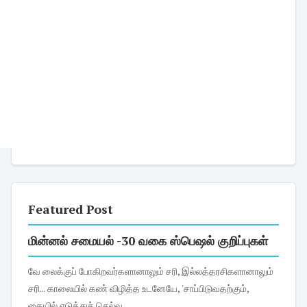
Featured Post
மின்னல் சமையல் -30 வகை ஸ்பெஷல் குறிப்புகள்
வே லைக்குப் போகிறவர்களானாலும் சரி, இல்லத்தரசிகளானாலும்
சரி... காலையில் கண் விழித்த உடனேயே, 'சாப்பிடுவதற்கும்,
கையில் எடுத்துச் செல்வ...