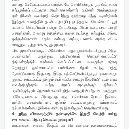
என்பது மேலோட்டமாகப் பார்த்தாலே தெரிகின்றது. முதலில் தான்
கற்பழிக்கப் பட்டதாக அவர் சொன்னார். பின்னர் அதற்குபிறகு
ஏன் நீங்கள் அவரோடு தொடர்ந்து ஏறத்தாழ பத்து ஆண்டுகள்
(இந்தக் காலத்தில் தான் கற்பழிப்பு நடந்ததாக சொல்லப்பட்டது)
பயணம் செய்தீர்கள் என்று கேட்டபோது அவர் கதையை மாற்றி
சொன்னார். அவரது சமீபத்திய கதை நடந்தது கற்பழிப்பு அல்ல,
ஒத்துக்கொண்ட உறவே என்பது. அப்படியானால் அதை எப்படி
வல்லுறவு குற்றமாக கருத முடியும்.
மிக முக்கியமானது: அமெரிக்க மருத்துவர்களிடமிருந்து அந்த
பெண்ணின் மருத்துவ பதிவேடுகள் கொண்டுவரப்பட்டு
நீதிமன்றத்தில் தாக்கல் செய்யப்பட்டன. அவருக்கு தீராத
தொற்றும் தன்மையுள்ள பால்வினை நோய் கடந்த பத்து
ஆண்டுகளாக இருப்பது இந்த பதிவேடுகளிலிருந்து புலனானது.
குற்றம் சாட்டப்பட்டிருக்கும் நபர் எப்போதாவது இவரோடு உடல் உறவு
வைத்திருந்தால் அந்த நோய் அவருக்கும் நிச்சயம்
பரவியிருக்கும். ஆனால் சுவாமி நித்யானந்தரின் மீதான மருத்துவ
பரிசோதனைகள் அவருக்கு எந்த பால்வினை நோயும் இல்லை
என்றே சொல்கின்றன. குற்றம் சாட்டியவருக்கு எள்ளளவும்
நம்பகத்தன்மை இல்லை என்பது இதன்மூலம் தெளிவாகிறது.
4. இந்த விவகாரத்தில் தங்களுக்கே இறுதி வெற்றி என்று
ஊடகங்கள் மிதப்பு கொள்ள முடியுமா?
ஊடகங்கள் தங்கள் இஷ்டப் படி சில உண்மை தகவல்களையும்