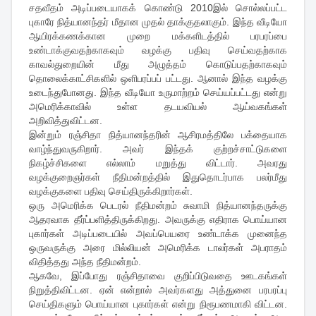
சதவீதம் அடிப்படையாகக் கொண்டு 2010இல் சொல்லப்பட்ட
புகாரே நித்யானந்தர் மீதான முதல் தாக்குதலாகும். இந்த வீடியோ
ஆயிரக்கணக்கான முறை மக்களிடத்தில் பரபரப்பை
உண்டாக்குவதற்காகவும் வழக்கு பதிவு செய்வதற்காக
காவல்துறையின் மீது அழுத்தம் கொடுப்பதற்காகவும்
தொலைக்காட்சிகளில் ஒளிபரப்பப் பட்டது. ஆனால் இந்த வழக்கு
உடைந்துபோனது. இந்த வீடியோ உருமாற்றம் செய்யப்பட்டது என்று
அமெரிக்காவில் உள்ள தடயவியல் ஆய்வகங்கள்
அறிவித்துவிட்டன.
இன்றும் ரஞ்சிதா நித்யானந்தரின் ஆசிரமத்திலே பக்தையாக
வாழ்ந்துவருகிறார். அவர் இந்தக் குற்றச்சாட்டுகளை
நிகழ்ச்சிகளை எல்லாம் மறுத்து விட்டார். அவரது
வழக்குறைஞர்கள் நீதிமன்றத்தில் இதுதொடர்பாக பலர்மீது
வழக்குகளை பதிவு செய்திருக்கிறார்கள்.
ஒரு அமெரிக்க பெடரல் நீதிமன்றம் சுவாமி நித்யானந்தருக்கு
ஆதரவாக தீர்ப்பளித்திருக்கிறது. அவருக்கு எதிராக பொய்யான
புகார்கள் அடிப்படையில் அவப்பெயரை உண்டாக்க முனைந்த
ஒருவருக்கு அரை மில்லியன் அமெரிக்க டாலர்கள் அபராதம்
விதித்தது அந்த நீதிமன்றம்.
ஆகவே, இப்போது ரஞ்சிதாவை குறிப்பிடுவதை ஊடகங்கள்
நிறுத்திவிட்டன. ஏன் என்றால் அவர்களது அத்துனை பரபரப்பு
செய்திகளும் பொய்யான புகார்கள் என்று நிரூபணமாகி விட்டன.