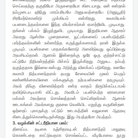
செய்வதற்கு தகுதியோ அருகதையோ கிடையாது. ஏன் என்றால்
நம்முடைய ஹிந்து பாரம்பரியமே அனுபவத்தையே (அனுபூதி)
சிரமேற்கொண்டு முக்கியம் என்கிறது. சுவாமியால்
பயனடைந்தவர்களை இந்த விமர்சகர்கள் ஏமாற்றிவிட முடியாது.
தங்கள் பக்கம் இழுத்துவிட முடியாது. இறுதியான ஆதாரம்
அவரது ஆன்மிக முறைகளை, நுட்பங்களைப் பயன்படுத்திப்
பார்த்தவர்களின் உள்ளார்ந்த கருத்துக்களாகத் தான் இருக்க
முடியும். பயன்களை பாதகங்களோடு அளவிடுவது ஒப்பிடுவது
அவசியம்தான். ஆனால் இன்றைக்கு ஒரே ஒரு குற்றச்சாட்டு
மட்டுமே நீதிமன்றத்தில் மிச்சம் இருக்கிறது. அதுகூட நம்பத்
தகுந்ததாக இல்லை என்பது அடுத்து விளக்கப் படுகிறது. எனவே
சுவாமி நித்யானந்தரால் தமது சேவையின் மூலம் பெரும்
எண்ணிக்கையிலான மக்களுக்கு நற்பயன்களை தரமுடியும்.
அவர் தீங்கு விளைவித்தார் என்ற வாதம் நிரூபிக்கப்படாமல்
தவிடுபொடியாகி விட்டது. அவரிடம் பயன்பெற்ற ஏராளமான
மக்கள் அவற்றை சொல்லத்தான் செய்கிறார்கள். ஆனால்
ஊடகங்கள் அவர்களது குரலை வெளியிட மறுத்து வருகின்றன.
ஒற்றைப் புகாருக்கு மட்டும் ஊடகத்தின் வலுவான ஆதரவு
கிடைத்துக்கொண்டிருக்கிறது. இது அபத்தமோ அபத்தம்.
3. வழக்கின் சட்டரீதியான பலம்:
திரைப்பட நடிகை ரஞ்சிதாவுடன் நித்யானந்தர் பாலுறவு
கொண்டதை காட்டுவதாக சொல்லப்பட்ட வீடியோவை நூறு