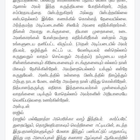
இருப்பதில்லை. பல்வேறு காரணிகளை ஆராய வேண் டும் தான்,
ஆனால் அவர் இந்த கருத்தியலை போதிக்கிறார், அந்த
சம்பிரதாயத்தை பின்பற்றுகிறார் அல்லது பின்பற்றவில்லை
என்பதெல்லாம் இங்கே கணக்கில் கொள்ளத் தேவையில்லை.
அர்த்தமற்ற அடிப்படைகளில் சிலபேர் அவரை எதிர்க்கிறார்கள்.
நீங்கள் அவரது சடங்குகளை, தியான முறைகளை, உடை
அலங்காரங்கள் போன்றவற்றை எதிர்க்கிறீர்கள் என்றால் அது
உங்களுடைய தனிப்பட்ட விருப்பம். (அதன் அடிப்படையில் அவர்
தீயவர், ஒழித்துக் கட்டப் பட வேண்டியவர் என்றெல்லாம்
கருதுவதும் வாதம் செய்வதும் அபத்தம்) நம்முடைய மதச்
சின்னங்களையும் கிரியைகளையும் சடங்குகளையும் எல்லாம் நான்
மிகவும் நேசிக்கின்றேன். அவற்றையெல்லாம் யக்ஞம் என்றே
கருதுவேன். அண்டத்தில் உள்ளதை பிண்டத்தில் நிகழ்த்தும்
அற்புத நாடக மேடை என்றே அவற்றை நான் புரிந்து கொள்கிறேன்.
நித்யானந்தருக்கு எதிராக இத்தகையவர்கள் முன்வைக்கும்
வாதங்களை படிக்கும் போதெல்லாம் அவர்களின் அறியாமையே
வெளிப்படுவதை உணர்கின்றேன்.
அன்புடன்
ராஜிவ்
(ராஜிவ் மல்ஹோத்ரா அமெரிக்கா வாழ் இந்தியர். கார்ப்பரேட்
துறையிலும், தொழிலதிபராகவும் வெற்றிகளை ஈட்டியபின், கடந்த
இருபதாண்டுகளுக்கும் மேலாக இந்துப் பண்பாட்டுப் பாதுகாப்பு,
இந்து மத அமைப்புகள் இந்து கலாசார ஆய்வுகள் ஆகியவற்றில்