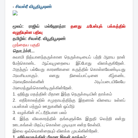
-
சிவஸ்ரீ விபூதிபூஷண்
மூலம்: ராஜிவ் மல்ஹோத்ரா
தனது ஃபேஸ்புக் பக்கத்தில்
எழுதியுள்ள பதிவு
தமிழில்: சிவஸ்ரீ. விபூதிபூஷண்
முந்தைய பகுதி
தொடர்ச்சி…
சுவாமி நித்யானந்தருக்கான நெருக்கடியைப் பற்றி ஆராய நான்
மேற்கொண்ட ஆய்வுமுறையை இப்போது விளக்குகிறேன்.
அதற்குப் பல்வேறு காரணிகளை கருத்தில் கொள்ளவேண்டியது
அவசியமாகும். எனது நிலைப்பாட்டினை கீழ்கண்ட
அளவுகோல்களின் அடிப்படையிலேயே
அமைத்துக்கொண்டிருக்கின்றேன்.
1. ஹிந்து மதத்தின் மீதான இந்த நெருக்கடியின் தாக்கம்
2. எதிர்காலத்தில் சமுதாயத்திற்கு இதனால் விளைய உள்ளப்
பயன்கள் மற்றும் ஊறுகளின் ஒப்பீடு
3. வழக்கின் சட்டரீதியான பலம்
4. இந்த விவகாரத்தில் தங்களுக்கே இறுதி வெற்றி என்று
ஊடகங்கள் மிதப்பு கொள்ள முடியுமா என்ற கேள்வி.
இவை ஒவ்வொன்றையும் விளக்க முயல்கின்றேன்.
1. ஹிந்துமதத்தின் மீதான இதன் தாக்கம்: