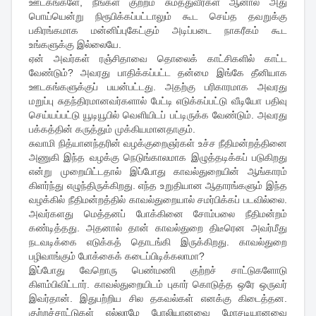
ஊடகங்களே, நீங்கள் குற்றம் சுமத்துவீர்கள் ஆனால் அது
பொய்யென்று நிரூபிக்கப்பட்டாலும் கூட செய்த தவறுக்கு
பகிரங்கமாக மன்னிப்புகேட்கும் அடிப்படை நாகரீகம் கூட
உங்களுக்கு இல்லையே.
ஏன் அவர்கள் ரஞ்சிதாவை தொலைக் காட்சிகளில் காட்ட
வேண்டும்? அவரது பாதிக்கப்பட்ட தன்மை இங்கே தீனியாக
ஊடகங்களுக்குப் பயன்பட்டது. அதற்கு பரிகாரமாக அவரது
மறுப்பு சுதந்திரமானவர்களால் பேட்டி எடுக்கப்பட்டு வீடியோ பதிவு
செய்யப்பட்டு யூடியூபில் வெளியிடப் பட்டிருக்க வேண்டும். அவரது
பக்கத்தின் கருத்தும் முக்கியமானதாகும்.
சுவாமி நித்யானந்தரின் வழக்குறைஞர்கள் உச்ச நீதிமன்றத்தினை
அணுகி இந்த வழக்கு நெடுங்காலமாக இழுத்தடிக்கப் படுகிறது
என்று முறையிட்டதால் இப்போது காவல்துறையின் ஆங்காரம்
கிளர்ந்து எழுந்திருக்கிறது. எந்த உறுதியான ஆதாரங்களும் இந்த
வழக்கில் நீதிமன்றத்தில் காவல்துறையால் சமர்பிக்கப் படவில்லை.
அவர்களது மெத்தனப் போக்கினை சோம்பலை நீதிமன்றம்
கண்டித்தது. அதனால் தான் காவல்துறை திடீரென அவர்மீது
நடவடிக்கை எடுக்கத் தொடங்கி இருக்கிறது. காவல்துறை
பழிவாங்கும் போக்கைக் கடைப்பிடிக்கலாமா?
இப்போது வேறொரு பெண்மணி குற்றச் சாட்டுகளோடு
கிளம்பிவிட்டார். காவல்துறையிடம் புகார் கொடுத்த ஒரே ஒருவர்
இவர்தான். இதுபற்றிய சில தகவல்கள் எனக்கு கிடைத்தன.
குற்றச்சாட்டுகள் எல்லாமே போலியானவை மோசடியானவை