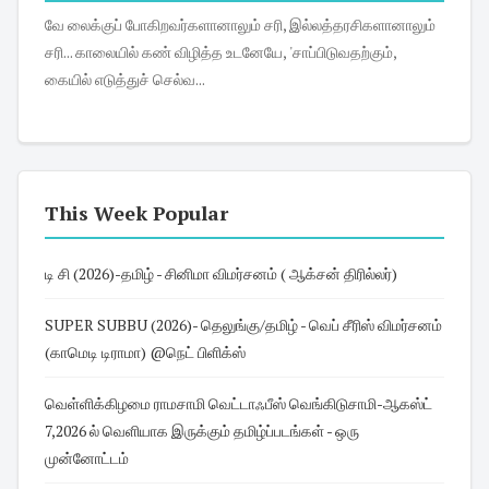
வே லைக்குப் போகிறவர்களானாலும் சரி, இல்லத்தரசிகளானாலும்
சரி... காலையில் கண் விழித்த உடனேயே, 'சாப்பிடுவதற்கும்,
கையில் எடுத்துச் செல்வ...
This Week Popular
டி சி (2026)-தமிழ் - சினிமா விமர்சனம் ( ஆக்சன் திரில்லர்)
SUPER SUBBU (2026)- தெலுங்கு/தமிழ் - வெப் சீரிஸ் விமர்சனம்
(காமெடி டிராமா) @நெட் பிளிக்ஸ்
வெள்ளிக்கிழமை ராமசாமி வெட்டாஃபீஸ் வெங்கிடுசாமி-ஆகஸ்ட்
7,2026 ல் வெளியாக இருக்கும் தமிழ்ப்படங்கள் - ஒரு
முன்னோட்டம்