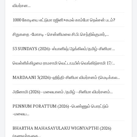
விமர்சன...
1000 கோடியை எட்டுமா ரஜினி+கமல் காம்போ நெல்சன் படம்?
சிறுகதை -மோசடி - சென்னிமலை சி.பி. செந்தில்குமார்,...
53 SUNDAYS (2026)- ஸ்பானிஷ்/ஆங்கிலம்/தமிழ்-சினிமா ...
வெள்ளிக்கிழமை ராமசாமி வெட்டாஃபீஸ் வெங்கிடுசாமி 17/...
MARDAANI 3(2026)-ஹிந்தி-சினிமா விமர்சனம் (மெடிக்கல...
அனோமி (2026) - மலையாளம் /தமிழ் - சினிமா விமர்சனம்...
PENNUM PORATTUM (2026) -பெண்ணும் பொரட்டும்
-மலைய...
BHARTHA MAHASAYULAKU WIGNYAPTHI (2026)
(கணவர்களுக...