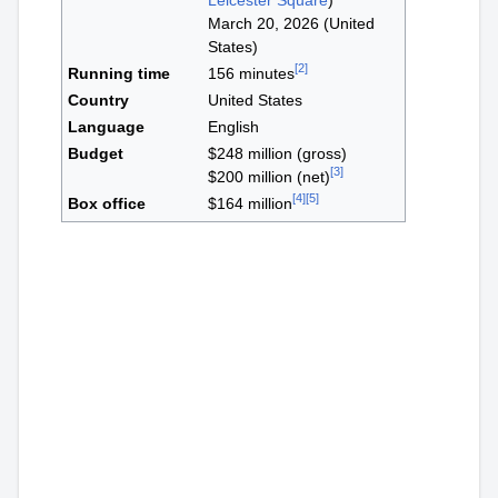
Leicester Square
)
March 20, 2026 (United
States)
[
2
]
Running time
156 minutes
Country
United States
Language
English
Budget
$248 million (gross)
[
3
]
$200 million (net)
[
4
]
[
5
]
Box office
$164 million