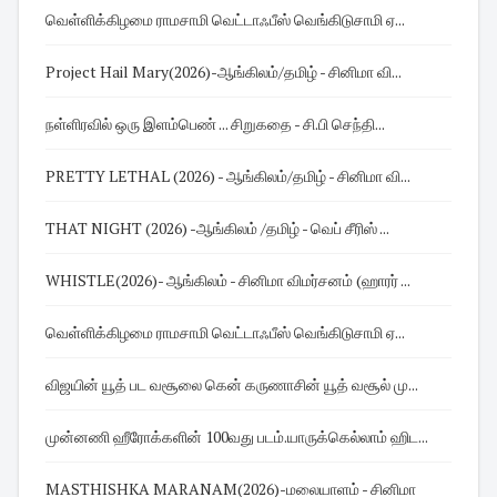
வெள்ளிக்கிழமை ராமசாமி வெட்டாஃபீஸ் வெங்கிடுசாமி ஏ...
Project Hail Mary(2026)-ஆங்கிலம்/தமிழ் - சினிமா வி...
நள்ளிரவில் ஒரு இளம்பெண் ... சிறுகதை - சி.பி செந்தி...
PRETTY LETHAL (2026) - ஆங்கிலம்/தமிழ் - சினிமா வி...
THAT NIGHT (2026) -ஆங்கிலம் /தமிழ் - வெப் சீரிஸ் ...
WHISTLE(2026)- ஆங்கிலம் - சினிமா விமர்சனம் (ஹாரர் ...
வெள்ளிக்கிழமை ராமசாமி வெட்டாஃபீஸ் வெங்கிடுசாமி ஏ...
விஜயின் யூத் பட வசூலை கென் கருணாசின் யூத் வசூல் மு...
முன்னணி ஹீரோக்களின் 100வது படம்.யாருக்கெல்லாம் ஹிட...
MASTHISHKA MARANAM(2026)-மலையாளம் - சினிமா