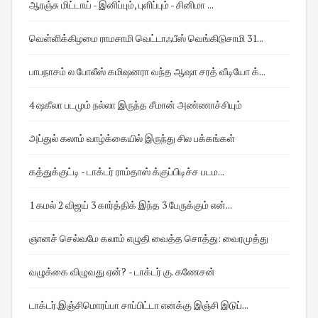
ஆரஞ்சு மிட்டாய் - இனிப்பும், புளிப்பும் - சினிமா ...
வெள்ளிக்கிழமை ராமசாமி வெட்டாஃபீஸ் வெங்கிடுசாமி 31...
பாபநாசம் ல போலீஸ் கமிஷனரா வந்த ஆஷா சரத் வீடியோ க்...
4 ஷகீலா படமும் நல்லா இருந்த சீமான் அண்ணாச்சியும்
அப்துல் கலாம் வாழ்க்கையில் இருந்து சில பக்கங்கள்
கத்துக்குட்டி - டாக்டர் ராம்தாஸ் க்குப்பிடிச்ச படம...
1 கமல் 2 விஜய் 3 கார்த்திக் இந்த 3 பேருக்கும் என்...
ஞானச் செல்வமே கலாம் எழுதி வைத்த சொத்து: வைரமுத்து
வழுக்கை விழுவது ஏன்? - டாக்டர் கு. கணேசன்
டாக்டர்.இஞ்சிமொரப்பா சாப்பிட்டா எனக்கு இஞ்சி இடுப்...