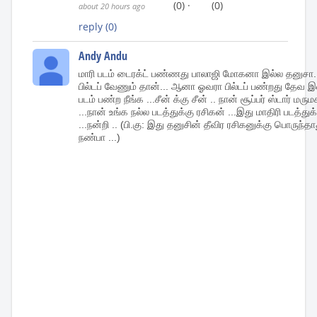
(0)
·
(0)
about 20 hours ago
reply
(0)
Andy Andu
மாரி படம் டைரக்ட் பண்ணது பாலாஜி மோகனா இல்ல தனுசா...
பில்டப் வேணும் தான்... ஆனா ஓவரா பில்டப் பண்றது தேவ இல்
படம் பண்ற நீங்க ...சீன் க்கு சீன் .. நான் சூப்பர் ஸ்டார் ம
...நான் உங்க நல்ல படத்துக்கு ரசிகன் ...இது மாதிரி படத்த
...நன்றி .. (பி.கு: இது தனுசின் தீவிர ரசிகனுக்கு பொருந்
நண்பா ...)