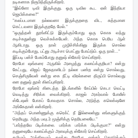
நடிகனாக நிரூபித்திருக்கிறார்.
''இவ்ளோ டிவி இருக்குது. ஒரு டிவில கூட ஏன் இந்தியா
ஜெயிக்கலை?''
''கலப்படமான நல்லவனா இருக்குறதை விட, சுத்தமான
கெட்டவனா இருக்குறதே மேல்.''
''ஒருத்தன் தூங்கிட்டு இருக்கும்போது ஒரு கொசு வந்து
கடிச்சுதுன்னு வெச்சுக்கயேன். அந்த கொசு பெரிய ஆள்
ஆகிடாது. ஒரு நாள் முழிச்சிக்கினு இருக்க சொல்ல
கடிக்கும்போது, பட்னு அடிச்சா பொட்னு போய்டும். ஒரு நாள்...''
இப்படி பன்ச் பேசும்போது தனுஷ் ஸ்கோர் செய்கிறார்.
ரோபோ ஷங்கரை அருகில் அழைத்து கலாய்க்குறியா? என்று
கேட்பது, விஜய் ஜேசுதாஸிடம் நல்லா பண்ற என்று சொல்வது,
செஞ்சிருவேன் என்று கை நீட்டி விரல்களை திருப்பி சொல்வது
என தனுஷ் தூள் கிளப்புகிறார்.
ரோபோ ஷங்கர் கிடைத்த இடங்களில் கேப்பில் கெடா வெட்டி
வெடித்து சிரிக்க வைக்கிறார். காஜல் அகர்வால் போலீஸ்
ஸ்டேஷன் போகப் போவதாக சொல்ல, அடுத்த கலெக்‌ஷனே
அங்கேதான் என்கிறார்.
''அந்தப் பொண்ணுக்கு கரெக்ட் நீ இல்லைன்னு எங்களுக்குத்
தெரியுது. அந்த பவுடர் மூஞ்சிக்கு தெரியலையே.''
''பார்த்தவே பிடிக்கலை. பார்க்க பார்க்க பிடிக்குமா?'' என்று
தனுஷையே கலாய்க்கும் அளவுக்கு ஸ்கோர் செய்கிறார்.
தமிழும் ஆங்கிலமும் கலந்து ரோபோ ஷங்கர் கொடுக்கும்