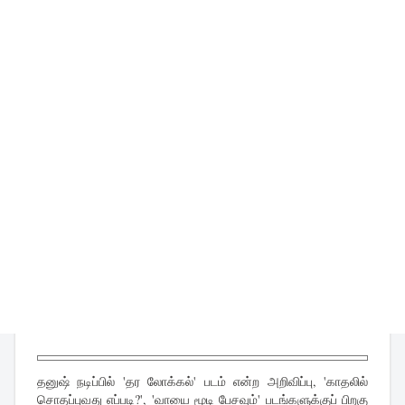
தனுஷ் நடிப்பில் 'தர லோக்கல்' படம் என்ற அறிவிப்பு, 'காதலில்
சொதப்புவது எப்படி?', 'வாயை மூடி பேசவும்' படங்களுக்குப் பிறகு