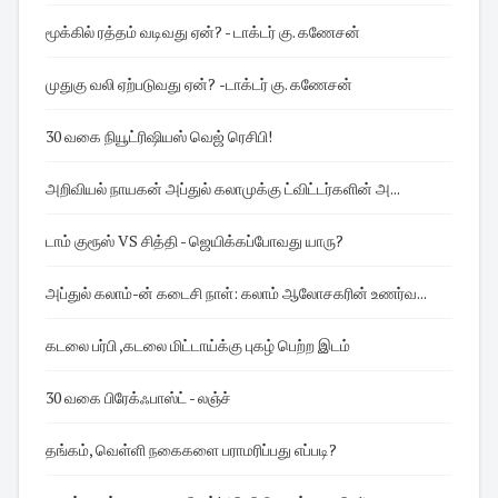
மூக்கில் ரத்தம் வடிவது ஏன்? - டாக்டர் கு. கணேசன்
முதுகு வலி ஏற்படுவது ஏன்? -டாக்டர் கு. கணேசன்
30 வகை நியூட்ரிஷியஸ் வெஜ் ரெசிபி!
அறிவியல் நாயகன் அப்துல் கலாமுக்கு ட்விட்டர்களின் அ...
டாம் குரூஸ் VS சித்தி - ஜெயிக்கப்போவது யாரு?
அப்துல் கலாம்-ன் கடைசி நாள்: கலாம் ஆலோசகரின் உணர்வ...
கடலை பர்பி ,கடலை மிட்டாய்க்கு புகழ் பெற்ற இடம்
30 வகை பிரேக்ஃபாஸ்ட் - லஞ்ச்
தங்கம், வெள்ளி நகைகளை பராமரிப்பது எப்படி?