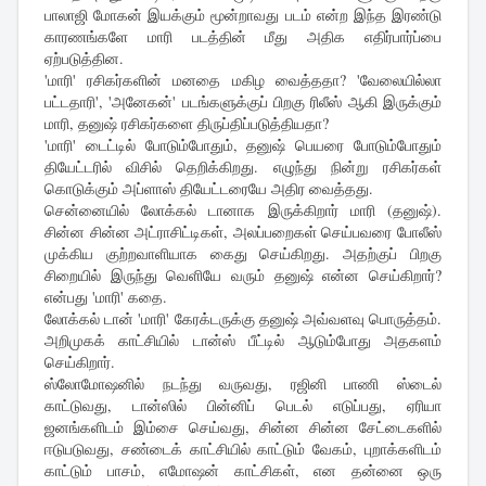
பாலாஜி மோகன் இயக்கும் மூன்றாவது படம் என்ற இந்த இரண்டு
காரணங்களே மாரி படத்தின் மீது அதிக எதிர்பார்ப்பை
ஏற்படுத்தின.
'மாரி' ரசிகர்களின் மனதை மகிழ வைத்ததா? 'வேலையில்லா
பட்டதாரி', 'அனேகன்' படங்களுக்குப் பிறகு ரிலீஸ் ஆகி இருக்கும்
மாரி, தனுஷ் ரசிகர்களை திருப்திப்படுத்தியதா?
'மாரி' டைட்டில் போடும்போதும், தனுஷ் பெயரை போடும்போதும்
தியேட்டரில் விசில் தெறிக்கிறது. எழுந்து நின்று ரசிகர்கள்
கொடுக்கும் அப்ளாஸ் தியேட்டரையே அதிர வைத்தது.
சென்னையில் லோக்கல் டானாக இருக்கிறார் மாரி (தனுஷ்).
சின்ன சின்ன அட்ராசிட்டிகள், அலப்பறைகள் செய்பவரை போலீஸ்
முக்கிய குற்றவாளியாக கைது செய்கிறது. அதற்குப் பிறகு
சிறையில் இருந்து வெளியே வரும் தனுஷ் என்ன செய்கிறார்?
என்பது 'மாரி' கதை.
லோக்கல் டான் 'மாரி' கேரக்டருக்கு தனுஷ் அவ்வளவு பொருத்தம்.
அறிமுகக் காட்சியில் டான்ஸ் பீட்டில் ஆடும்போது அதகளம்
செய்கிறார்.
ஸ்லோமோஷனில் நடந்து வருவது, ரஜினி பாணி ஸ்டைல்
காட்டுவது, டான்ஸில் பின்னிப் பெடல் எடுப்பது, ஏரியா
ஜனங்களிடம் இம்சை செய்வது, சின்ன சின்ன சேட்டைகளில்
ஈடுபடுவது, சண்டைக் காட்சியில் காட்டும் வேகம், புறாக்களிடம்
காட்டும் பாசம், எமோஷன் காட்சிகள், என தன்னை ஒரு