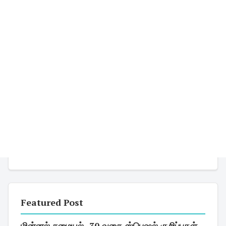
Featured Post
மின்னல் சமையல் -30 வகை ஸ்பெஷல் குறிப்புகள்