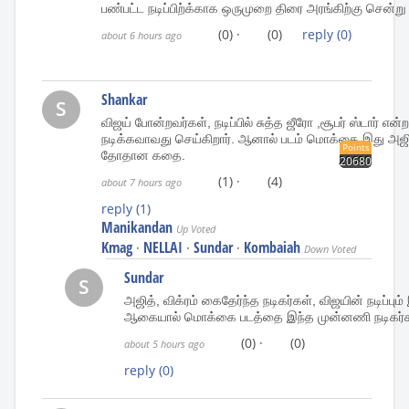
பண்பட்ட நடிப்பிற்க்காக ஒருமுறை திரை அரங்கிற்கு சென்று 
(0)
·
(0)
reply
(0)
about 6 hours ago
Shankar
S
விஜய் போன்றவர்கள், நடிப்பில் சுத்த ஜீரோ ,சூபர் ஸ்டார் எ
நடிக்கவாவது செய்கிறார். ஆனால் படம் மொக்கை.இது அஜித
Points
தோதான கதை.
20680
(1)
·
(4)
about 7 hours ago
reply
(1)
Manikandan
Up Voted
Kmag
NELLAI
Sundar
Kombaiah
·
·
·
Down Voted
Sundar
S
அஜித், விக்ரம் கைதேர்ந்த நடிகர்கள், விஜயின் நடிப்பும
ஆகையால் மொக்கை படத்தை இந்த முன்னணி நடிகர்களோ
(0)
·
(0)
about 5 hours ago
reply
(0)