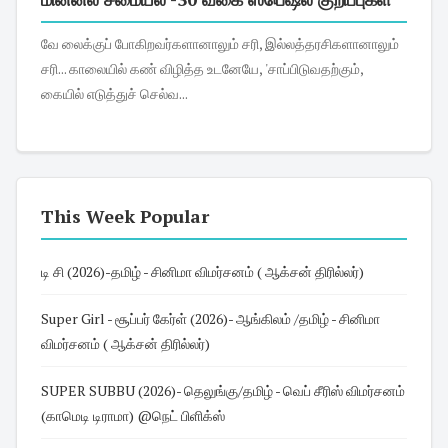
வே லைக்குப் போகிறவர்களானாலும் சரி, இல்லத்தரசிகளானாலும்
சரி... காலையில் கண் விழித்த உடனேயே, 'சாப்பிடுவதற்கும்,
கையில் எடுத்துச் செல்வ...
This Week Popular
டி சி (2026)-தமிழ் - சினிமா விமர்சனம் ( ஆக்சன் திரில்லர்)
Super Girl - சூப்பர் கேர்ள் (2026)- ஆங்கிலம் /தமிழ் - சினிமா
விமர்சனம் ( ஆக்சன் திரில்லர்)
SUPER SUBBU (2026)- தெலுங்கு/தமிழ் - வெப் சீரிஸ் விமர்சனம்
(காமெடி டிராமா) @நெட் பிளிக்ஸ்