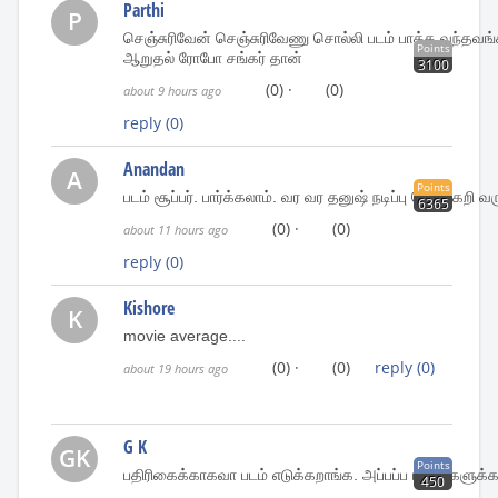
Parthi
P
செஞ்சுரிவேன் செஞ்சுரிவேணு சொல்லி படம் பாக்க வந்தவங்
Points
ஆறுதல் ரோபோ சங்கர் தான்
3100
(0)
·
(0)
about 9 hours ago
reply
(0)
Anandan
A
Points
படம் சூப்பர். பார்க்கலாம். வர வர தனுஷ் நடிப்பு மெருகேறி 
6365
(0)
·
(0)
about 11 hours ago
reply
(0)
Kishore
K
movie average....
(0)
·
(0)
reply
(0)
about 19 hours ago
G K
GK
Points
பதிரிகைக்காகவா படம் எடுக்கறாங்க. அப்பப்ப ரசிகர்களுக்கவ
450