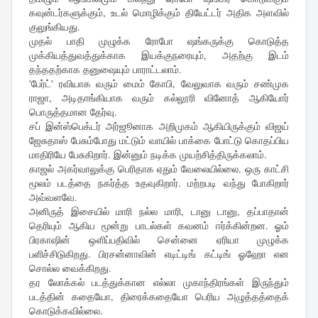
கவுன்டர்களுக்கும், உடல் மொழிக்கும் தியேட்டர் அதிக அளவில்
குலுங்கியது.
முதல் பாதி முழுக்க ரோபோ ஷங்கருக்கு கொடுத்த
முக்கியத்துவத்துக்காக இயக்குநரையும், அதற்கு இடம்
தந்ததற்காக தனுஷையும் பாராட்டலாம்.
'பேர்ட்' ரவியாக வரும் மைம் கோபி, வேலுவாக வரும் சண்முக
ராஜா, அடிதாங்கியாக வரும் கல்லூரி வினோத் ஆகியோர்
பொருத்தமான தேர்வு.
சப் இன்ஸ்பெக்டர் அர்ஜூனாக அறிமுகம் ஆகியிருக்கும் விஜய்
ஜேசுதாஸ் பேசும்போது மட்டும் வாயில் பாக்கை போட்டு கொதப்பிய
மாதிரியே பேசுகிறார். இன்னும் நடிக்க முயற்சித்திருக்கலாம்.
காஜல் அகர்வாலுக்கு பெரிதாக ஏதும் வேலையில்லை. ஒரு காட்சி
மூலம் படத்தை நகர்த்த உதவுகிறார். மற்றபடி வந்து போகிறார்
அவ்வளவே.
அனிருத் இசையில் மாரி நல்ல மாரி, டானு டானு, தப்பாதான்
தெரியும் ஆகிய மூன்று பாடல்கள் கவனம் ஈர்க்கின்றன. ஓம்
பிரகாஷின் ஒளிப்பதிவில் சென்னை ஏரியா முழுக்க
பளிச்சிடுகிறது. பிரசன்னாவின் எடிட்டிங் கட்டிங் ஓஹோ என
சொல்ல வைக்கிறது.
தர லோக்கல் படத்துக்கான எல்லா முகாந்திரங்கள் இருந்தும்
படத்தின் கதையோ, திரைக்கதையோ பெரிய அழுத்தத்தைக்
கொடுக்கவில்லை.