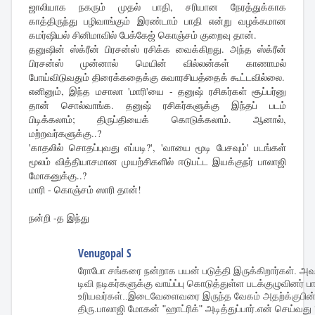
ஜாலியாக நகரும் முதல் பாதி, சரியான நேரத்துக்காக
காத்திருந்து பழிவாங்கும் இரண்டாம் பாதி என்று வழக்கமான
கமர்ஷியல் சினிமாவில் பேக்கேஜ் கொஞ்சம் குறைவு தான்.
தனுஷின் ஸ்க்ரீன் பிரசன்ஸ் ரசிக்க வைக்கிறது. அந்த ஸ்க்ரீன்
பிரசன்ஸ் முன்னால் மெயின் வில்லன்கள் காணாமல்
போய்விடுவதும் திரைக்கதைக்கு சுவாரசியத்தைக் கூட்டவில்லை.
எனினும், இந்த மசாலா 'மாரி'யை - தனுஷ் ரசிகர்கள் சூப்பர்னு
தான் சொல்வாங்க. தனுஷ் ரசிகர்களுக்கு இந்தப் படம்
பிடிக்கலாம்; திருப்தியைக் கொடுக்கலாம். ஆனால்,
மற்றவர்களுக்கு..?
'காதலில் சொதப்புவது எப்படி?', 'வாயை மூடி பேசவும்' படங்கள்
மூலம் வித்தியாசமான முயற்சிகளில் ஈடுபட்ட இயக்குநர் பாலாஜி
மோகனுக்கு..?
மாரி - கொஞ்சம் ஸாரி தான்!
நன்றி -த இந்து
Venugopal S
ரோபோ சங்கரை நன்றாக பயன் படுத்தி இருக்கிறார்கள். அவரு
டிவி நடிகர்களுக்கு வாய்ப்பு கொடுத்துள்ள படக்குழுவினர் பார
உரியவர்கள்..இடைவேளைவரை இருந்த வேகம் அதற்க்குபின்பும
திரு.பாலாஜி மோகன் "ஹாட்ரிக்" அடித்துப்பார்.என் செய்வது 