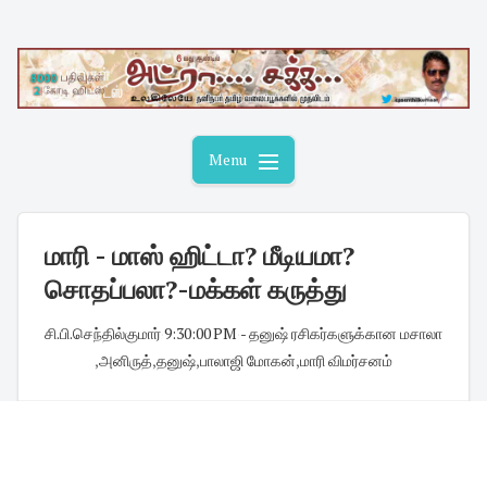
Skip
to
content
Menu
மாரி - மாஸ் ஹிட்டா? மீடியமா?
சொதப்பலா?-மக்கள் கருத்து
சி.பி.செந்தில்குமார்
·
9:30:00 PM
·
- தனுஷ் ரசிகர்களுக்கான மசாலா
,
அனிருத்
,
தனுஷ்
,
பாலாஜி மோகன்
,
மாரி விமர்சனம்