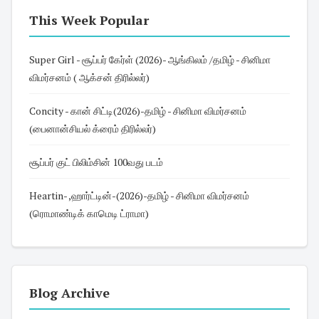
This Week Popular
Super Girl - சூப்பர் கேர்ள் (2026)- ஆங்கிலம் /தமிழ் - சினிமா
விமர்சனம் ( ஆக்சன் திரில்லர்)
Concity - கான் சிட்டி(2026)-தமிழ் - சினிமா விமர்சனம்
(பைனான்சியல் க்ரைம் திரில்லர்)
சூப்பர் குட் பிலிம்சின் 100வது படம்
Heartin- ,ஹார்ட்டின்-(2026)-தமிழ் - சினிமா விமர்சனம்
(ரொமாண்டிக் காமெடி ட்ராமா)
Blog Archive