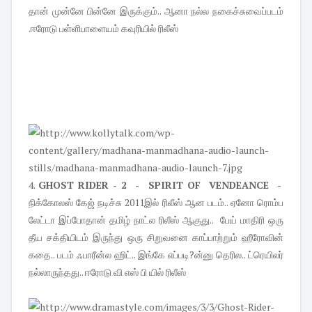
தான் முன்னே பின்னே இருக்கும்.. ஆனா நல்ல நகைச்சுவைப்படம்
.ஈரோடு பள்ளிபாளையம் கவுரியில் ரிலீஸ்
4.
GHOST RIDER - 2 - SPIRIT OF VENDEANCE -
நிக்கோலஸ் கேஜ் நடிச்சு 2011இல் ரிலீஸ் ஆன படம்.. ஏனோ ரொம்ப
லேட்டா இப்போதான் தமிழ் நாட்ல ரிலீஸ் ஆகுது.. பேய் மாதிரி ஒரு
தீய சக்தியிடம் இருந்து ஒரு சிறுவனை காப்பாற்றும் ஹீரோவின்
கதை.. படம் ஃபாரீன்ல ஹிட்.. இங்கே எப்படி?ன்னு தெரில.. ட்ரெயிலர்
நல்லாருந்தது.. ஈரோடு வி எஸ் பி யில் ரிலீஸ்