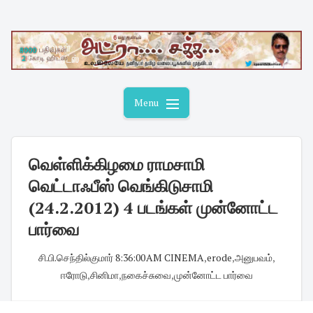
Skip
to
content
Menu
வெள்ளிக்கிழமை ராமசாமி
வெட்டாஃபீஸ் வெங்கிடுசாமி
(24.2.2012) 4 படங்கள் முன்னோட்ட
பார்வை
சி.பி.செந்தில்குமார்
·
8:36:00 AM
·
CINEMA
,
erode
,
அனுபவம்
,
ஈரோடு
,
சினிமா
,
நகைச்சுவை
,
முன்னோட்ட பார்வை