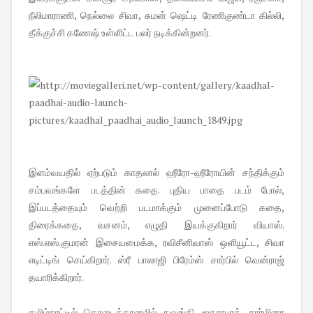
நீலிமாராணி, நெல்லை சிவா, சுமன் ஷெட்டி ரேணிகுண்டா கில்லி,
தீக்குச்சி கணேஷ் உள்ளிட்ட பலர் நடிக்கின்றனர்.
இளம்வயதில் ஏற்படும் காதலால் ஹீரோ-ஹீரோயின் சந்திக்கும்
சம்பவங்களே படத்தின் கதை. புதிய பாதை படம் போல்,
இப்படத்தையும் வெற்றி படமாக்கும் முனைப்போடு கதை,
திரைக்கதை, வசனம், எழுதி இயக்குகிறார் வியாஸ்.
எஸ்.எஸ்.குமரன் இசையமைக்க, ரவிசீனிவாஸ் ஒளியூட்ட, சிவா
எடிட்டிங் செய்கிறார். ஸ்ரீ பாலாஜி பிரேம்ஸ் சார்பில் வென்ராஜ்
தயாரிக்கிறார்.
தமிழ்நாட்டில் கொடைக்கானலில் துவங்கி, ஐதராபாத், சார்மினா