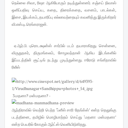
நெல்லை சிவா, ரிஷா ஆகியோரும் நடித்துள்ளனர். சஞ்சய் நிவாஸ்
ஒளிப்பதிவு செய்ய, கதை, திரைக்கதை, வசனம், பாடல்கள்,
இசை, இயக்கம், தயாரிப்பு எல்லாவற்றையும் கவனித்து இருக்கிறார்
வி.எஸ்.டி.ரெங்கராஜன்.
ஏ.ஆர்.பி. புரொடக்ஷன்ஸ் சார்பில் படம் தயாராகிறது. சென்னை,
விருதுநகர், திருமங்கலம், சோழவந்தான் ஆகிய இடங்களில்
இப்படத்தின் சூட்டிங் நடந்து முடிந்துள்ளது. ஈரோடு சங்கீதாவில்
ரிலீஸ்
3.மதனா? மன்மதனா? -
ஆந்திராவில் வெற்றி பெற்ற ‘ப்ளீஸ் சாரி தேங்க்ஸ்’ என்ற தெலுங்கு
படத்தினை, தமிழில் மொழிமாற்றம் செய்து ‘மதனா மன்மதனா’
என்ற பெயரில் கோகுல் ஆர்ட்ஸ் வெளியிடுகிறது.