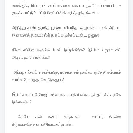
உனக்கு தெரியாதா? டைம் லைனை நல்லா பாரு.. அப்பப்ப சாப்பிட, டீ
குடிக்க மட்டும் 10 நிமிஷம் பிரேக் எடுத்துக்குவேன் ...
அடுத்து
சாவி தராதே பூட்டை விடாதே
வர்றாங்க - உஷ். அப்பா..
இன்னைக்கு ஆஃபீஸ்க்கு கட் அடிச்சுட்டேன் ,.. ஐ ஜாலி
நீங்க எப்போ ஆஃபீஸ் போய் இருக்கீங்க? இப்போ புதுசா கட்
அடிச்சதா சொல்றீங்க?
அப்படி எல்லாம் சொல்லாதே, மாசாமாசம் ஒண்ணாந்தேதி சம்பளம்
வாங்க போய்த்தானே ஆகனும்?
இளிச்சவாய் டேமேஜர் உங்க ளை மாதிரி எல்லாருக்கும் சிக்கறதே
இல்லையே?
அப்போ கன் ஃபைட் காஞ்சனா வாட்டர் கேன்ல
சிறுவாணித்தண்ணியோட வர்றாங்க..