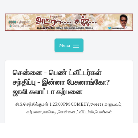
Skip
to
content
Menu
சென்னை - பெண் ட்வீட்டர்கள்
சந்திப்பு - இன்னா பேசுனாங்கோ?
ஜாலி கலாட்டா கற்பனை
சி.பி.செந்தில்குமார்
·
1:23:00 PM
·
COMEDY
,
tweets
,
அனுபவம்
,
கற்பனை
,
காமெடி
,
சென்னை
,
ட்விட்டர்ஸ்
,
பெண்கள்