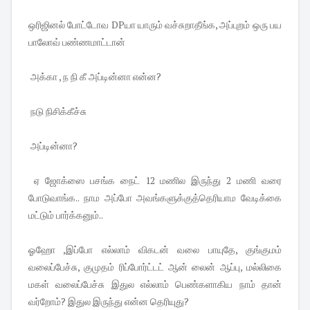
ஒரிஜினல் போட்டோவ DPயா யாரும் வச்சுறாதீங்க, அப்புறம் ஒரு பய
பாலோவ் பண்ணமாட்டான்
அக்கா , ந நி கீ அப்டின்னா என்ன?
நடு நிசிக்கீச்சு
அப்டின்னா?
ஏ ஜோக்ஸை பசங்க நைட் 12 மணில இருந்து 2 மணி வரை
போடுவாங்க.. நாம அப்போ அவங்களுக்குத்தெரியாம வேடிக்கை
மட்டும் பார்க்கனும்..
ஓஹோ ,இப்போ எல்லாம் விகடன் வலை பாயுதே, குங்குமம்
வலைப்பேச்சு, குமுதம் ரிப்போர்ட்டட் ஆன் லைன் ஆப்பு, மல்லிகை
மகள் வலைப்பேச்சு இதுல எல்லாம் பெண்களாகிய நாம் தான்
வர்றோம்? இதுல இருந்து என்ன தெரியுது?