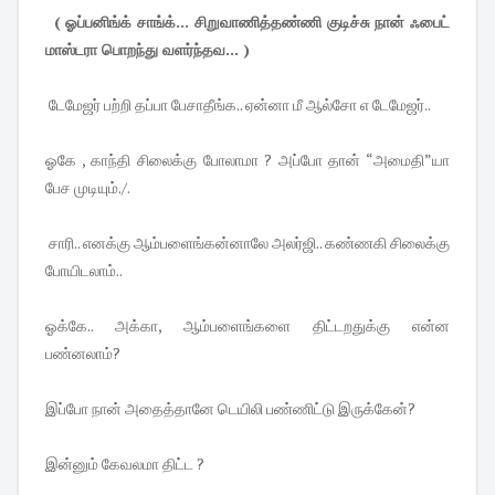
( ஓப்பனிங்க் சாங்க்... சிறுவாணித்தண்ணி குடிச்சு நான் ஃபைட்
மாஸ்டரா பொறந்து வளர்ந்தவ... )
டேமேஜர் பற்றி தப்பா பேசாதீங்க.. ஏன்னா மீ ஆல்சோ எ டேமேஜர்..
ஓகே , காந்தி சிலைக்கு போலாமா ? அப்போ தான் “அமைதி”யா
பேச முடியும்./.
சாரி.. எனக்கு ஆம்பளைங்கன்னாலே அலர்ஜி.. கண்ணகி சிலைக்கு
போயிடலாம்..
ஓக்கே.. அக்கா, ஆம்பளைங்களை திட்டறதுக்கு என்ன
பண்னலாம்?
இப்போ நான் அதைத்தானே டெயிலி பண்ணிட்டு இருக்கேன்?
இன்னும் கேவலமா திட்ட ?