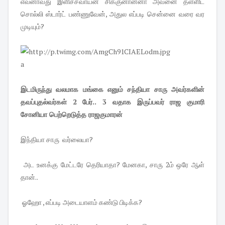
எவனாவது இளிச்சவாயன் சிக்குனான்னா அவனை தள்ளிட
சொல்லி ஸ்டார்ட் பண்ணுவேன், அதுல எப்படி சென்னை வரை வர
முடியும்?
a
இடமிருந்து வலமாக மங்கை எனும் சந்தியா சாரு அவர்களின்
தவப்புதல்வர்கள் 2 பேர்.. 3 வதாக இருப்பவர் ராஜ குமாரி
சோனியா பெற்றெடுத்த ராஜகுமாரன்
இந்தியா சாரு வர்லையா?
அட உனக்கு மேட்டரே தெரியாதா? மேனகா, சாரு 2ம் ஒரே ஆள்
தான்..
ஓஹோ , எப்படி அடையாளம் கண்டு பிடிக்க?