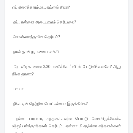
ஏய் கீரைக்காரம்மா... எவ்ளவ் கீரை?
ஏய்.. என்னை அடையாளம் தெரியலை?
சொன்னாத்தானே தெரியும்?
நான் தான் யூ மலையாளச்சி
அட விடிகாலைல 3.30 மணிக்கே ட்வீட்ஸ் போடுவீங்கள்ளே? அது
நீங்க தானா?
யா யா ..
நீங்க ஏன் நெற்றில பொட்டில்லாம இருக்கீங்க?
நல்லா பாரம்மா, சந்தனக்கலர்ல பொட்டு வெச்சிருக்கேன்..
உற்றுப்பார்த்தாத்தான் தெரியும்.. ஏன்னா மீ ஆல்சோ சந்தனக்கலர்