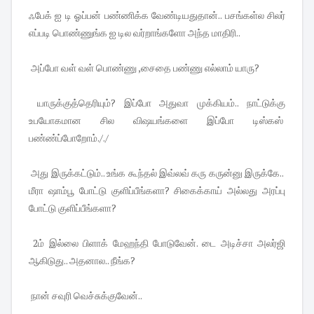
ஃபேக் ஐ டி ஓப்பன் பண்ணிக்க வேண்டியதுதான்.. பசங்கள்ல சிலர்
எப்படி பொண்ணுங்க ஐ டில வர்றாங்களோ அந்த மாதிரி..
அப்போ வள் வள் பொண்ணு ,சைதை பண்ணு எல்லாம் யாரு?
யாருக்குத்தெரியும்? இப்போ அதுவா முக்கியம்.. நாட்டுக்கு
உபயோகமான சில விஷயங்களை இப்போ டிஸ்கஸ்
பண்ண்ப்போறோம்././
அது இருக்கட்டும்.. உங்க கூந்தல் இவ்லவ் கரு கருன்னு இருக்கே..
மீரா ஷாம்பூ போட்டு குளிப்பீங்களா? சிகைக்காய் அல்லது அரப்பு
போட்டு குளிப்பீங்களா?
2ம் இல்லை பிளாக் மேஹந்தி போடுவேன். டை அடிச்சா அலர்ஜி
ஆகிடுது.. அதனால.. நீங்க?
நான் சவுரி வெச்சுக்குவேன்..