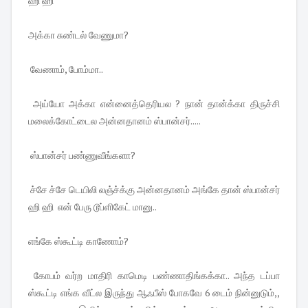
ஹி ஹி
அக்கா சுண்டல் வேணுமா?
வேணாம், போம்மா..
அய்யோ அக்கா என்னைத்தெரியல ? நான் தான்க்கா திருச்சி
மலைக்கோட்டைல அன்னதானம் ஸ்பான்சர்.....
ஸ்பான்சர் பண்ணுவீங்களா?
ச்சே ச்சே டெயிலி லஞ்ச்க்கு அன்னதானம் அங்கே தான் ஸ்பான்சர்
ஹி ஹி என் பேரு டூப்ளிகேட் மானு..
எங்கே ஸ்கூட்டி காணோம்?
கோபம் வர்ற மாதிரி காமெடி பண்ணாதிங்கக்கா.. அந்த டப்பா
ஸ்கூட்டி எங்க வீட்ல இருந்து ஆஃபீஸ் போகவே 6 டைம் நின்னுடும்,,