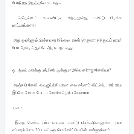
போடுறத நிறுத்தவே கூடாதுடி
அதெல்லாம் காலண்டர்ல வந்ததுன்னு கண்டு பிடிக்க
மாட்டாங்களா?
அது ஒண்ணும் பிரச்சனை இல்லை.. நான் ரெகுலரா தத்துவம் தான்
போடறேன், அதுக்கே ஆர் டி பறக்குது
ஓ.. ஹேய் உனக்கு பத்மினி புடிக்குமா இல்ல சரோஜாதேவியா?
அஞ்சலி தேவி, வைஜய்ந்தி மாலா வை எல்லாம் விட்டுடே.. சரி நாம
இப்போ பேசுன மேட்டர் வேளில தெரிய வேணாம்
ஏன்>
இதை வெச்சு நம்ம வயசை கண்டு பிடிச்சுடுவானுங்க.. நாம
எப்பவும் போல 20 + அப்டினு மெயிண்ட்டெயின் பண்ணுவோம்..