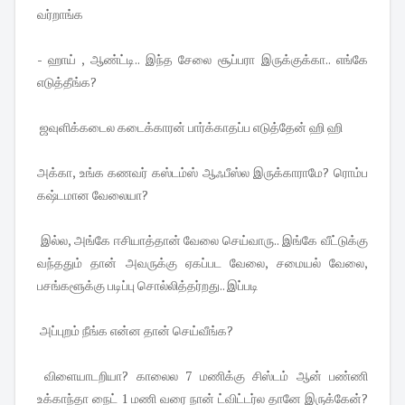
வர்றாங்க
- ஹாய் , ஆண்ட்டி.. இந்த சேலை சூப்பரா இருக்குக்கா.. எங்கே
எடுத்தீங்க?
ஜவுளிக்கடைல கடைக்காரன் பார்க்காதப்ப எடுத்தேன் ஹி ஹி
அக்கா, உங்க கணவர் கஸ்டம்ஸ் ஆஃபீஸ்ல இருக்காராமே? ரொம்ப
கஷ்டமான வேலையா?
இல்ல, அங்கே ஈசியாத்தான் வேலை செய்வாரு.. இங்கே வீட்டுக்கு
வந்ததும் தான் அவருக்கு ஏகப்பட வேலை, சமையல் வேலை,
பசங்களூக்கு படிப்பு சொல்லித்தர்றது.. இப்படி
அப்புறம் நீங்க என்ன தான் செய்வீங்க?
விளையாடறியா? காலைல 7 மணிக்கு சிஸ்டம் ஆன் பண்ணி
உக்காந்தா நைட் 1 மணி வரை நான் ட்விட்டர்ல தானே இருக்கேன்?