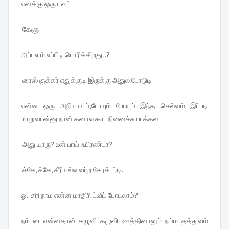
எனக்கு ஒரு டவுட்
கேளு
அப்பளம் எப்பிடி பொரிக்கிறது ..?
ரைஸ் குக்கர் எதுக்குடி இருக்கு அதுல போடுடி
என்ன ஒரு அநியாயம்,போயும் போயும் இந்த செல்வம் இப்படி
மாறுவான்னு நான் கனால கூட நினைச்சு பாக்கல
அது யாரு? உன் பாய் ஃபிரண்டா?
ச்சே, ச்சே, சீரியல்ல வர்ற கேரக்டர்டி.
ஓ.. சரி நாம என்ன மாதிரி ட்வீட் போடலாம்?
நம்மள என்னதான் கழுவி கழுவி ஊத்தினாலும் நம்ம தத்துவம்