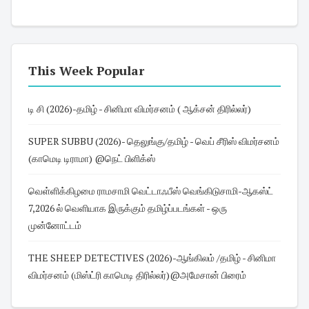
This Week Popular
டி சி (2026)-தமிழ் - சினிமா விமர்சனம் ( ஆக்சன் திரில்லர்)
SUPER SUBBU (2026)- தெலுங்கு/தமிழ் - வெப் சீரிஸ் விமர்சனம்
(காமெடி டிராமா) @நெட் பிளிக்ஸ்
வெள்ளிக்கிழமை ராமசாமி வெட்டாஃபீஸ் வெங்கிடுசாமி-ஆகஸ்ட்
7,2026 ல் வெளியாக இருக்கும் தமிழ்ப்படங்கள் - ஒரு
முன்னோட்டம்
THE SHEEP DETECTIVES (2026)-ஆங்கிலம் /தமிழ் - சினிமா
விமர்சனம் (மிஸ்ட்ரி காமெடி திரில்லர்)@அமேசான் பிரைம்