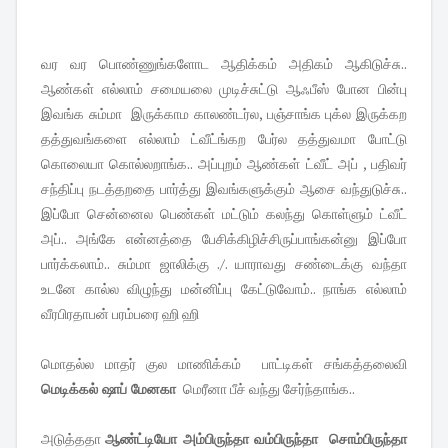
வர வர பொண்ணுங்களோட ஆதிக்கம் அதிகம் ஆகிடுச்சு..
ஆண்கள் எல்லாம் சமையலை முடிச்சுட்டு ஆஃபீஸ் போன பின்பு
இவங்க சும்மா இருக்காம காலண்டர்ல, பஞ்சாங்க புக்ல இருக்கற
தத்துவங்களை எல்லாம் ட்வீட்ங்கற பேர்ல தத்துவமா போட்டு
கொலையா கொல்லறாங்க.. அப்புறம் ஆண்கள் ட்வீட் அப் , பதிவர்
சந்திப்பு நடத்தறதை பார்த்து இவங்களுக்கும் ஆசை வந்துடுச்சு..
இப்போ சென்னைல பெண்கள் மட்டும் கலந்து கொள்ளும் ட்வீட்
அப்.. அங்கே என்னத்தை பேசிக்கிழிச்சிருப்பாங்கன்னு இப்போ
பார்க்கலாம்.. சும்மா ஜாலிக்கு ./. யாராவது சண்டைக்கு வந்தா
உடனே கால்ல விழுந்து மன்னிப்பு கேட்டுவோம்.. நாங்க எல்லாம்
வீரபிரதாபன் பரம்பரை ஹி ஹி
மொதல்ல மாதர் குல மாணிக்கம் பாட்டிகள் சங்கத்தலைவி
மெடிக்கல் ஷாப் மேனகா
மெரீனா பீச் வந்து சேர்ந்தாங்க..
அடுத்ததா
ஆண்ட்டியோ அம்பிருந்தா வம்பிருந்தா சொம்பிருந்தா