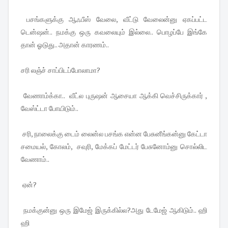
பசங்களுக்கு ஆஃபீஸ் வேலை, வீட்டு வேலைன்னு ஏகப்பட்ட
டென்ஷன்.. நமக்கு ஒரு கவலையும் இல்லை.. பொழப்பே இங்கே
தான் ஓடுது.. அதான் காரணம்..
சரி லஞ்ச் சாப்பிடப்போலாமா?
வேணாம்க்கா.. வீட்ல புருஷன் ஆசையா ஆக்கி வெச்சிருக்கார் ,
வேஸ்ட்டா போயிடும்..
சரி, நாலைக்கு டைம் லைன்ல பசங்க என்ன பேசுனீங்கன்னு கேட்டா
சமையல், கோலம், சவுரி, மேக்கப் மேட்டர் பேசுனோம்னு சொல்லிட
வேணாம்..
ஏன்?
நமக்குன்னு ஒரு இமேஜ் இருக்கில்ல?அது டேமேஜ் ஆகிடும்.. ஹி
ஹி