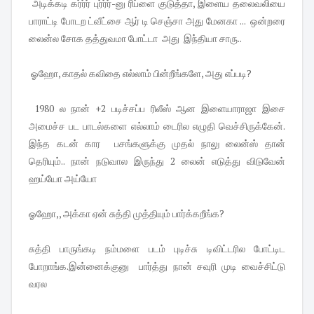
அடிக்கடி கர்ர்ர் புர்ர்ர்-னு ரிப்ளை குடுத்தா, இளைய தலைவலியை
பாராட்டி போடற ட்வீட்சை ஆர் டி செஞ்சா அது மேனகா ... ஒன்றரை
லைன்ல சோக தத்துவமா போட்டா அது இந்தியா சாரு..
ஓஹோ, காதல் கவிதை எல்லாம் பின்றீங்களே, அது எப்படி?
1980 ல நான் +2 படிச்சப்ப ரிலீஸ் ஆன இளையாராஜா இசை
அமைச்ச பட பாடல்களை எல்லாம் டைரில எழுதி வெச்சிருக்கேன்.
இந்த கடன் கார பசங்களுக்கு முதல் நாலு லைன்ஸ் தான்
தெரியும்.. நான் நடுவால இருந்து 2 லைன் எடுத்து விடுவேன்
ஹய்யோ அய்யோ
ஓஹோ,, அக்கா ஏன் சுத்தி முத்தியும் பார்க்கறீங்க?
சுத்தி பாருங்கடி நம்மளை படம் புடிச்சு டிவிட்டரில போட்டிட
போறாங்க.இன்னைக்குனு பார்த்து நான் சவுரி முடி வைச்சிட்டு
வரல