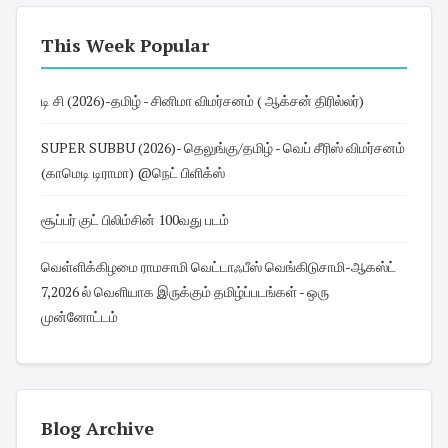
This Week Popular
டி சி (2026)-தமிழ் - சினிமா விமர்சனம் ( ஆக்சன் திரில்லர்)
SUPER SUBBU (2026)- தெலுங்கு/தமிழ் - வெப் சீரிஸ் விமர்சனம்
(காமெடி டிராமா) @நெட் பிளிக்ஸ்
சூப்பர் குட் பிலிம்சின் 100வது படம்
வெள்ளிக்கிழமை ராமசாமி வெட்டாஃபீஸ் வெங்கிடுசாமி-ஆகஸ்ட்
7,2026 ல் வெளியாக இருக்கும் தமிழ்ப்படங்கள் - ஒரு
முன்னோட்டம்
Blog Archive