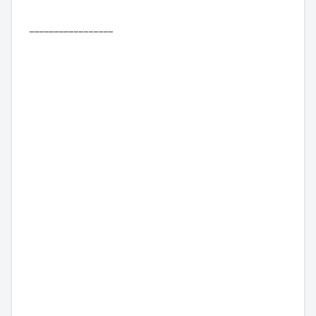
=================