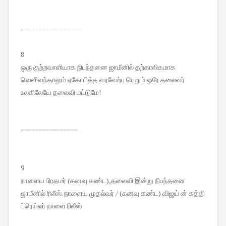
=================
8
ஒரு குற்றவாளியாக நிபந்தனை ஜாமீனில் தற்காலிகமாக
வெளிவந்தாலும் ஏகோபித்த வரவேற்பு பெறும் ஒரே தலைவர்
உலகிலேயே தலைவி மட்டுமே!
================
9
நாளைய பிரதமர் (கனவு கண்ட),தலைவி இன்று நிபந்தனை
ஜாமீனில் ரிலீஸ். நாளைய முதல்வர் / (கனவு கண்ட) விஜய் ன் கத்தி
ட்ரெய்லர் நாளை ரிலீஸ்