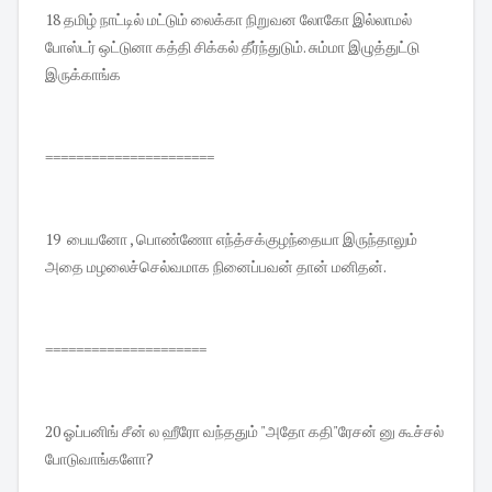
18 தமிழ் நாட்டில் மட்டும் லைக்கா நிறுவன லோகோ இல்லாமல்
போஸ்டர் ஒட்டுனா கத்தி சிக்கல் தீர்ந்துடும். சும்மா இழுத்துட்டு
இருக்காங்க
======================
19 பையனோ , பொண்ணோ எந்த்சக்குழந்தையா இருந்தாலும்
அதை மழலைச்செல்வமாக நினைப்பவன் தான் மனிதன்.
=====================
20 ஓப்பனிங் சீன் ல ஹீரோ வந்ததும் "அதோ கதி"ரேசன் னு கூச்சல்
போடுவாங்களோ?