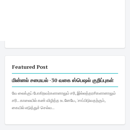
Featured Post
மின்னல் சமையல் -30 வகை ஸ்பெஷல் குறிப்புகள்
வே லைக்குப் போகிறவர்களானாலும் சரி, இல்லத்தரசிகளானாலும்
சரி... காலையில் கண் விழித்த உடனேயே, 'சாப்பிடுவதற்கும்,
கையில் எடுத்துச் செல்வ...