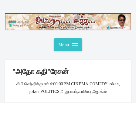
Skip
to
content
Menu
"அதோ கதி"ரேசன்
சி.பி.செந்தில்குமார்
·
6:00:00 PM
·
CINEMA
,
COMEDY
,
jokes
,
jokes POLITICS
,
அனுபவம்
,
காமெடி
,
ஜோக்ஸ்