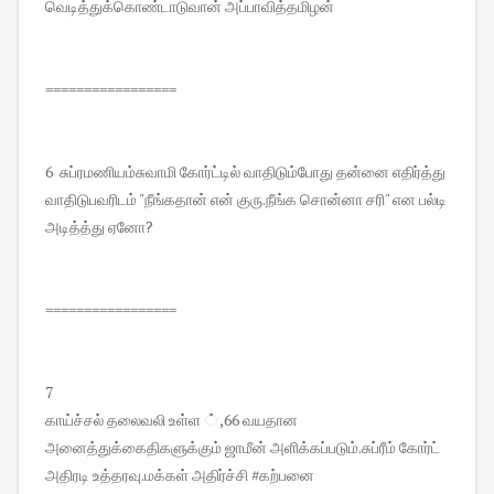
வெடித்துக்கொண்டாடுவான் அப்பாவித்தமிழன்
=================
6 சுப்ரமணியம்சுவாமி கோர்ட்டில் வாதிடும்போது தன்னை எதிர்த்து
வாதிடுபவரிடம் "நீங்கதான் என் குரு.நீங்க சொன்னா சரி" என பல்டி
அடித்த்து ஏனோ?
=================
7
காய்ச்சல் தலைவலி உள்ள ் ,66 வயதான
அனைத்துக்கைதிகளுக்கும் ஜாமீன் அளிக்கப்படும்.சுப்ரீம் கோர்ட்
அதிரடி உத்தரவு.மக்கள் அதிர்ச்சி #கற்பனை