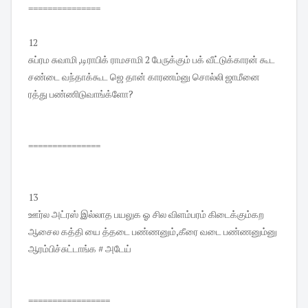
===============
12
சுப்ரம சுவாமி ,டிராபிக் ராமசாமி 2 பேருக்கும் பக் வீட்டுக்காரன் கூட
சண்டை வந்தாக்கூட ஜெ தான் காரணம்னு சொல்லி ஜாமீனை
ரத்து பண்ணிடுவாங்க்ளோ?
===============
13
ஊர்ல அட்ரஸ் இல்லாத பயலுக ஓ சில விளம்பரம் கிடைக்கும்கற
ஆசைல கத்தி யை த்தடை பண்ணனும்,கீரை வடை பண்ணனும்னு
ஆரம்பிச்சுட்டாங்க # அடேய்
=================