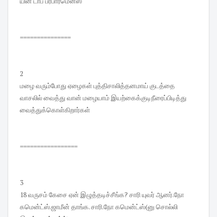
யின் டாப் பர்பார்மென்ஸ்
===============
2
மழை வரும்போது ஏழைகள் புத்திசாலித்தனமாய் குடத்தை
வாசலில் வைத்து வான் மழையாம் இயற்கைக்குடிநீரைப்பிடித்து
வைத்துக்கொள்கிறார்கள்
=================
3
18 வருசம் கேசை ஏன் இழுத்தடிச்சீங்க? சாரி யுவர் ஆனர்.நோ
கமென்ட்ஸ்.ஜாமீன் தாங்க. சாரி.நோ கமென்ட்ஸ்(னு சொல்லி