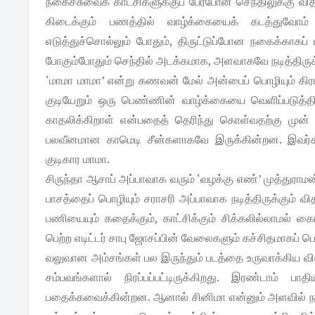
நகைச்சுவைக் காட்சிகளுக்குப் பேர்போன செந்திலுக்கு வி
கிடைக்கும் பணத்தில் வாழ்க்கையைக் கடத்துவோம் என
எடுத்துச்சொல்லும் போதும், திருட்டுப்போன நகைக்காகப்
போகும்போதும் செந்தில் அடக்கமாக, அளவாகவே நடித்திருக்
‘மாமா மாமா’ என்று கணவன் மேல் அன்பைப் பொழியும் கிராம
குடியேறும் ஒரு பெண்ணின் வாழ்க்கையை வெளிப்படுத்திய
காதலிக்கிறாள் என்பதைத் தெரிந்து கொள்வதற்கு முன் க
பலவீனமான காமெடி சீன்களாகவே இருக்கின்றன. இவர்களைக்
குடிகார மாமா.
சிருந்தா ஆசாப் அப்பாவாக வரும் ‘வழக்கு எண்’ முத்துராமன
பாசத்தைப் பொழியும் சராசரி அப்பாவாக நடித்திருக்கும் 
பணியையும் கதைக்கும், காட்சிக்கும் சிக்கலில்லாமல் க
பெற்ற எடிட்டர் சாபு ஜோசப்பின் வேலைகளும் கச்சிதமாகப் ப
வலுவான அம்சங்கள் பல இருந்தும் படத்தை உருவாக்கிய விஷய
சம்பவங்களால் நிரப்பப்பட்டிருக்கிறது. இரண்டாம் ப
பதைக்கவைக்கின்றன. ஆனால் சினிமா என்னும் அளவில் நல்