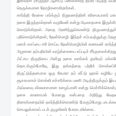
இளவரசி (சிருந்தா ஆசாப்). பணக்காரத் திமிர் பிடித்
நெருக்கமான தோழிகளாகிறார்கள்.
கார்த்தி வேலை பார்க்கும் நிறுவனத்தின் உரிமையாளர் ம
நகை இருந்தால்தான் வருவேன் என்று பிடிவாதமாக இரு
கொடுக்கிறாள். அதை அணிந்துகொண்டு திருமணத்துக்குச்
பறிகொடுக்கிறாள், தேன்மொழி. இந்தச் சம்பவத்துக்கு பிறகு
மனக் கசப்பை சரி செய்ய தேன்மொழியின் கணவன் கார்த்தி
அழகான தம்பதியின் வாழ்க்கையை எப்படிச் சீர்குலைக்கிறத
அட்சய திருதியை அன்று நகை வாங்கக் குவியும் மக்க
தொடங்கும்போதே, இது தங்கத்தை பற்றிச் சொல்லப்
திருட்டுத்தனமாக ஒரு கேமரா நம் வீட்டு ஹால் வழியே ந
சூசகமாகச் சொல்லி எச்சரிக்கை மணி அடித்திருக்கும் இயக்கு
அவ்வளவு விசுவாசமான உழைப்பாளி என்று மெச்சிக்கொள்ளும்
நகை காணாமல் போனது என்பதை அறிந்து வேதனைப்
திரைக்கதையில் நகர்த்திக்கொண்டு போகும்போது பாடல்க
செயலுக்காகப் படக் குழுவினர் போராடவில்லை.