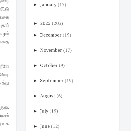
ுமாடி
►
January
(17)
ட்டு
 நகை
►
2025
(203)
ுகார்
மும்
►
December
(19)
க்கதை
►
November
(17)
►
October
(9)
 ஹீரோ
மெடி
►
September
(19)
ூத்து
►
August
(6)
குது.
►
July
(19)
ரவல்
ுமாக
►
June
(12)