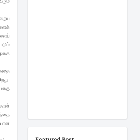
ரும்
நிறைய
ளைக்
ளைப்
படும்
 நகை
 கதை
றது.
்பதை
ுதான்
த்தை
ியான
Featured Post