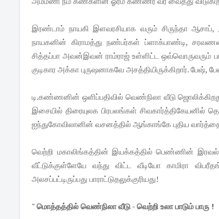
அம்மணி நம் கண்களின் ஓரம் கண்ணீர் வர வைத்து விடுகிறார்.
இரண்டாம் நாயகி இளவரசியாக வரும் சிருந்தா ஆசாப், 
நாயகனின் கிராமத்து நண்பர்கள் ப்ளாக்பாண்டி, சரவணன்
சித்தப்பா அவன்இவன் ராம்ராஜ் உள்ளிட்ட ஒவ்வொருவரும் பாத
குடிகார அக்கா புருஷனாகவே அசத்தியிருக்கிறார். பேஷ், பேஷ
டி.கண்ணனின் ஒளிப்பதிவில் வெண்நிலா வீடு ஜொலிக்கிறது. க
இசையில் திரையுலக பிரபலங்கள் சிவகார்த்திகேயனில் தொட
ஐந்துகோவிலானின் வசனத்தில் ஆங்காங்கே புதிய வார்த்தைகள
வெற்றி மகாலிங்கத்தின் இயக்கத்தில் பெண்ணின் இரவல் 
வீட்டுக்குள்ளேயே வந்து விட்ட வீடியோ காமிரா விபரீ
அலசப்பட்டிருப்பது பாராட்டுதலுக்குரியது!
" மொத்தத்தில் வெண்நிலா வீடு - வெற்றி உலா பாடும் பாரு !