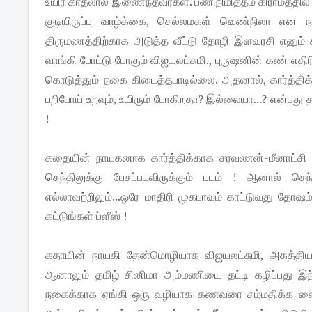
உயிர் காதலால் இணைந்தவர்கள். பணிநிமித்தம் கிராமத்தில் 
குடியிருப்பு வாழ்க்கை, செல்லமகள் வெண்நிலா என நகர
திருமணத்திற்காக அடுத்த வீட்டு தோழி இளவரசி எனும் 
வாங்கி போட்டு போகும் விஜயலட்சுமி., புருஷனின் கண் எத
கொடுத்தும் நகை கிடைத்தபாடில்லை. அதனால், கார்த்தி
பறிபோய் உறவும், உயிரும் போகிறதா? இல்லையா...? என்பது த
!
கதையின் நாயகனாக கார்த்திக்காக சரவணன்-மீனாட்சி புகழ
செந்திலுக்கு பேசப்படவிருக்கும் படம் ! ஆனால் செந
எல்லாவற்றிலும்...ஒரே மாதிரி முகபாவம் காட்டுவது தோஷம்
கட்டுங்கள் ப்ளீஸ் !
கதாயின் நாயகி தேன்மொழியாக விஜயலட்சுமி, அகத்தியன் சா
ஆனாலும் தமிழ் சினிமா அம்மணியை தட்டி கழிப்பது இந்த
நகைக்காக ஏங்கி ஒரு வழியாக கணவரை சம்மதிக்க வைத்