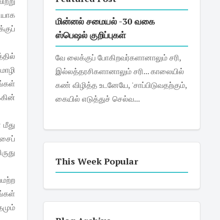
ிற்று
ியாக
மின்னல் சமையல் -30 வகை
்குப்
ஸ்பெஷல் குறிப்புகள்
்தில்
வே லைக்குப் போகிறவர்களானாலும் சரி,
மொழி
இல்லத்தரசிகளானாலும் சரி... காலையில்
்கள்
கண் விழித்த உடனேயே, 'சாப்பிடுவதற்கும்,
கின்
கையில் எடுத்துச் செல்வ...
 மீது
இசைப்
ிருது
This Week Popular
யமற்ற
்கள்
மும்