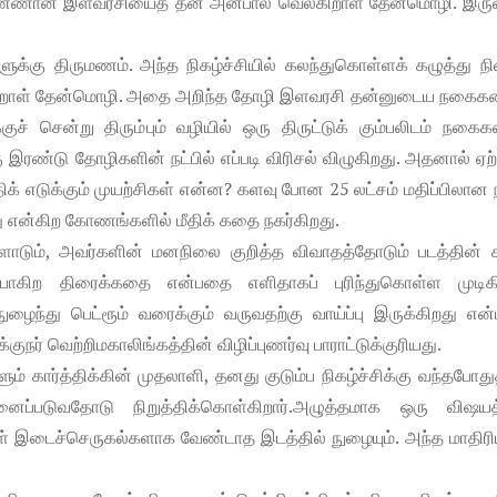
த பெண்ணான இளவரசியைத் தன் அன்பால் வெல்கிறாள் தேன்மொழி. இருவ
களுக்கு திருமணம். அந்த நிகழ்ச்சியில் கலந்துகொள்ளக் கழுத்து 
க்கிறாள் தேன்மொழி. அதை அறிந்த தோழி இளவரசி தன்னுடைய நகைக
 சென்று திரும்பும் வழியில் ஒரு திருட்டுக் கும்பலிடம் நகைக
 இரண்டு தோழிகளின் நட்பில் எப்படி விரிசல் விழுகிறது. அதனால் ஏற்
க் எடுக்கும் முயற்சிகள் என்ன? களவு போன 25 லட்சம் மதிப்பிலான
ு என்கிற கோணங்களில் மீதிக் கதை நகர்கிறது.
ளோடும், அவர்களின் மனநிலை குறித்த விவாதத்தோடும் படத்தின்
போகிற திரைக்கதை என்பதை எளிதாகப் புரிந்துகொள்ள முடிகி
ுழைந்து பெட்ரூம் வரைக்கும் வருவதற்கு வாய்ப்பு இருக்கிறது என
நர் வெற்றிமகாலிங்கத்தின் விழிப்புணர்வு பாராட்டுக்குரியது.
 கார்த்திக்கின் முதலாளி, தனது குடும்ப நிகழ்ச்சிக்கு வந்தபோத
படுவதோடு நிறுத்திக்கொள்கிறார்.அழுத்தமாக ஒரு விஷய
ள் இடைச்செருகல்களாக வேண்டாத இடத்தில் நுழையும். அந்த மாதிர