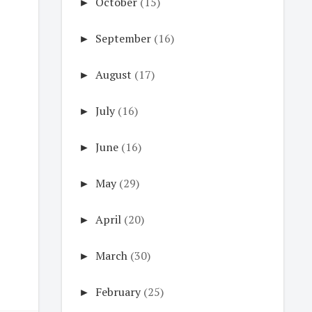
►
October
(15)
►
September
(16)
►
August
(17)
►
July
(16)
►
June
(16)
►
May
(29)
►
April
(20)
►
March
(30)
►
February
(25)