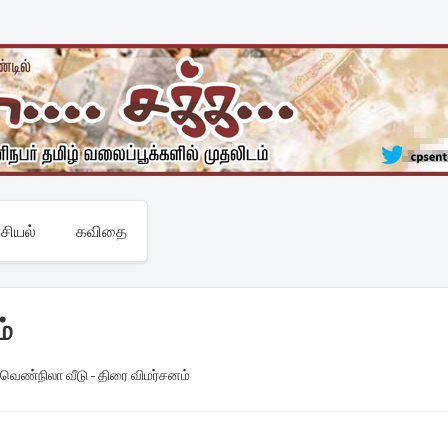
சியல்
கவிதை
ம்
,
வெண்நிலா வீடு - திரை விமர்சனம்