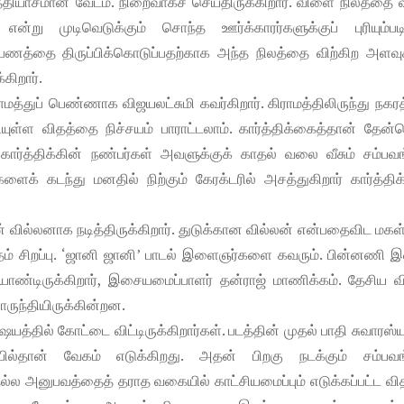
த்தியாசமான வேடம். நிறைவாகச் செய்திருக்கிறார். விளை நிலத்தை வ
்று முடிவெடுக்கும் சொந்த ஊர்க்காரர்களுக்குப் புரியும்பட
 பணத்தை திருப்பிக்கொடுப்பதற்காக அந்த நிலத்தை விற்கிற அளவுக
கிறார்.
த்துப் பெண்ணாக விஜயலட்சுமி கவர்கிறார். கிராமத்திலிருந்து நகரத
ுள்ள விதத்தை நிச்சயம் பாராட்டலாம். கார்த்திக்கைத்தான் தேன்
ார்த்திக்கின் நண்பர்கள் அவளுக்குக் காதல் வலை வீசும் சம்பவங
 கடந்து மனதில் நிற்கும் கேரக்டரில் அசத்துகிறார் கார்த்திக்
் வில்லனாக நடித்திருக்கிறார். துடுக்கான வில்லன் என்பதைவிட மகள்
விதம் சிறப்பு. ‘ஜானி ஜானி’ பாடல் இளைஞர்களை கவரும். பின்னணி 
ையாண்டிருக்கிறார், இசையமைப்பாளர் தன்ராஜ் மாணிக்கம். தேசிய வ
ொருந்தியிருக்கின்றன.
த்தில் கோட்டை விட்டிருக்கிறார்கள். படத்தின் முதல் பாதி சுவாரஸ்
ாதியில்தான் வேகம் எடுக்கிறது. அதன் பிறகு நடக்கும் சம்பவங
ல அனுபவத்தைத் தராத வகையில் காட்சியமைப்பும் எடுக்கப்பட்ட வித