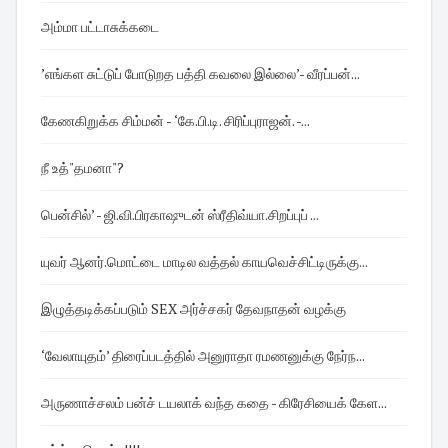
அம்மா பட்டாசுக்கடை
’எங்கள சுட்டுப் போடுறத பத்தி கவலை இல்லை’- வீரப்பன்...
கேணகிறுக்க சிம்மன் - ‘கே.பி.டி. சிரிப்புராஜன். -...
நீ உத்"தமனா"?
பென்சில்’ - ஜி.வி.பிரகாஷுடன் ஸ்ரீதிவ்யா.சிறப்புப் ...
யுவர் ஆனர்.மொட்டை மாடில வத்தல் காயவெச்சிட்டிருக்கு...
இழுத்தடிக்கப்படும் SEX அர்ச்சகர் தேவநாதன் வழக்கு
‘வேலாயுதம்’ திரைப்படத்தில் அனுராதா ரமணனுக்கு நேர்ந...
அருணாச்சலம் பன்ச் டயலாக் வந்த கதை - கிரேசியைக் கேள...