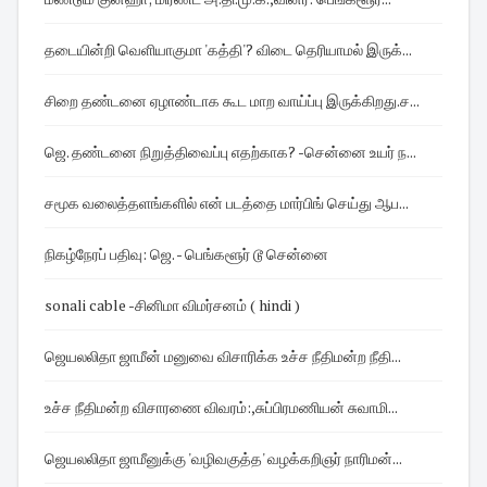
தடையின்றி வெளியாகுமா 'கத்தி'? விடை தெரியாமல் இருக்...
சிறை தண்டனை ஏழாண்டாக கூட மாற வாய்ப்பு இருக்கிறது.ச...
ஜெ. தண்டனை நிறுத்திவைப்பு எதற்காக? -சென்னை உயர் ந...
சமூக வலைத்தளங்களில் என் படத்தை மார்பிங் செய்து ஆப...
நிகழ்நேரப் பதிவு: ஜெ. - பெங்களூர் டூ சென்னை
sonali cable -சினிமா விமர்சனம் ( hindi )
ஜெயலலிதா ஜாமீன் மனுவை விசாரிக்க உச்ச நீதிமன்ற நீதி...
உச்ச நீதிமன்ற விசாரணை விவரம்:,சுப்பிரமணியன் சுவாமி...
ஜெயலலிதா ஜாமீனுக்கு 'வழிவகுத்த' வழக்கறிஞர் நாரிமன்...