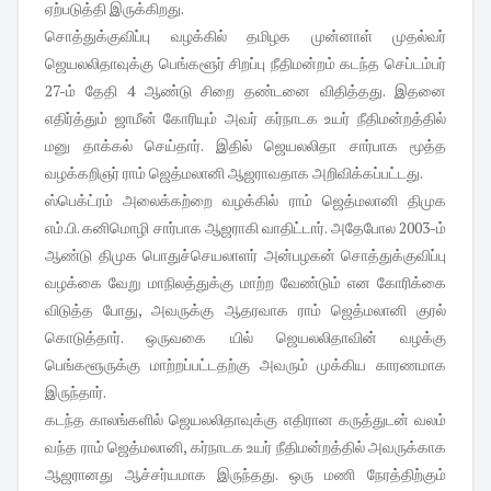
ஏற்படுத்தி இருக்கிறது.
சொத்துக்குவிப்பு வழக்கில் தமிழக முன்னாள் முதல்வர்
ஜெயலலிதாவுக்கு பெங்களூர் சிறப்பு நீதிமன்றம் கடந்த செப்டம்பர்
27-ம் தேதி 4 ஆண்டு சிறை தண்டனை விதித்தது. இதனை
எதிர்த்தும் ஜாமீன் கோரியும் அவர் கர்நாடக உயர் நீதிமன்றத்தில்
மனு தாக்கல் செய்தார். இதில் ஜெயலலிதா சார்பாக மூத்த
வழக்கறிஞர் ராம் ஜெத்மலானி ஆஜராவதாக அறிவிக்கப்பட்டது.
ஸ்பெக்ட்ரம் அலைக்கற்றை வழக்கில் ராம் ஜெத்மலானி திமுக
எம்.பி. கனிமொழி சார்பாக ஆஜராகி வாதிட்டார். அதேபோல 2003-ம்
ஆண்டு திமுக பொதுச்செயலாளர் அன்பழகன் சொத்துக்குவிப்பு
வழக்கை வேறு மாநிலத்துக்கு மாற்ற வேண்டும் என கோரிக்கை
விடுத்த போது, அவருக்கு ஆதரவாக ராம் ஜெத்மலானி குரல்
கொடுத்தார். ஒருவகை யில் ஜெயலலிதாவின் வழக்கு
பெங்களூருக்கு மாற்றப்பட்டதற்கு அவரும் முக்கிய காரணமாக
இருந்தார்.
கடந்த காலங்களில் ஜெயலலிதாவுக்கு எதிரான கருத்துடன் வலம்
வந்த ராம் ஜெத்மலானி, கர்நாடக உயர் நீதிமன்றத்தில் அவருக்காக
ஆஜரானது ஆச்சர்யமாக இருந்தது. ஒரு மணி நேரத்திற்கும்