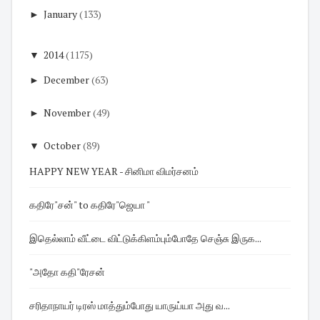
►
January
(133)
▼
2014
(1175)
►
December
(63)
►
November
(49)
▼
October
(89)
HAPPY NEW YEAR - சினிமா விமர்சனம்
கதிரே"சன்" to கதிரே"ஜெயா "
இதெல்லாம் வீட்டை விட்டுக்கிளம்பும்போதே செஞ்சு இருக...
"அதோ கதி"ரேசன்
சரிதாநாயர் டிரஸ் மாத்தும்போது யாருய்யா அது வ...