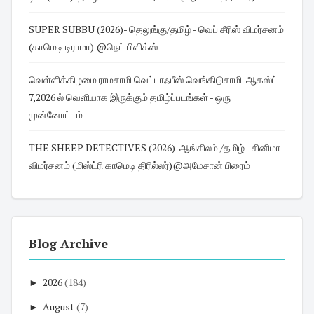
SUPER SUBBU (2026)- தெலுங்கு/தமிழ் - வெப் சீரிஸ் விமர்சனம்
(காமெடி டிராமா) @நெட் பிளிக்ஸ்
வெள்ளிக்கிழமை ராமசாமி வெட்டாஃபீஸ் வெங்கிடுசாமி-ஆகஸ்ட்
7,2026 ல் வெளியாக இருக்கும் தமிழ்ப்படங்கள் - ஒரு
முன்னோட்டம்
THE SHEEP DETECTIVES (2026)-ஆங்கிலம் /தமிழ் - சினிமா
விமர்சனம் (மிஸ்ட்ரி காமெடி திரில்லர்)@அமேசான் பிரைம்
Blog Archive
►
2026
(184)
►
August
(7)