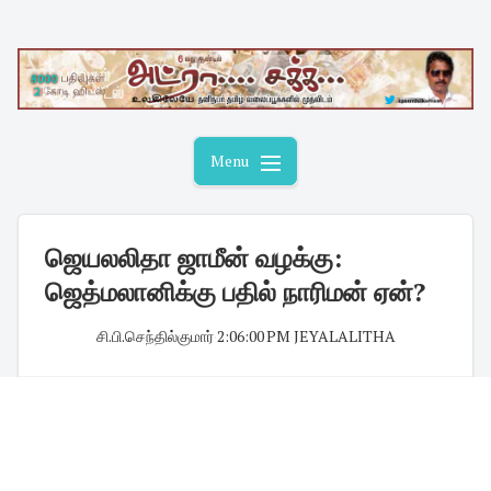
Skip
to
content
Menu
ஜெயலலிதா ஜாமீன் வழக்கு:
ஜெத்மலானிக்கு பதில் நாரிமன் ஏன்?
சி.பி.செந்தில்குமார்
·
2:06:00 PM
·
JEYALALITHA