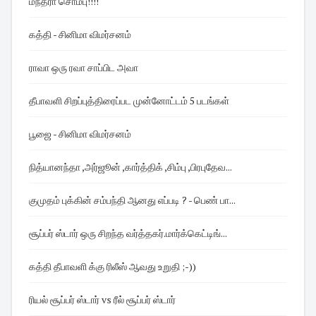
மந்த்ரா சொம்பு!!!!
கத்தி - சினிமா விமர்சனம்
ராவா ஒரு ரவா சாப்பிட அவா
தீபாவளி சிறப்புத்திரைப்பட முன்னோட்டம் 5 படங்கள்
பூஜை - சினிமா விமர்சனம்
நித்யானந்தா ,அர்ஜூன் ,கார்த்திக் ,சிம்பு ,பிரபுதேவ...
குமுதம் புக்கின் சம்பந்தி ஆனது எப்படி ? - பெண் பா...
சூப்பர் ஸ்டார் ஒரு சிறந்த வர்த்தகர்.மார்க்கெட்டிங்...
கத்தி தீபாவளி க்கு ரிலீஸ் ஆவது உறுதி ;-))
ரியல் சூப்பர் ஸ்டார் vs ரீல் சூப்பர் ஸ்டார்