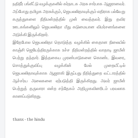
நதிநீர் பங்கீட்டு வழக்குகளில் கர்நாடக அரசு சார்பாக ஆஜரானவர்.
அப்போது தமிழக அரசுக்கும், ஜெயலலிதாவுக்கும் எதிராக பல்வேறு
கருத்துகளை நீதிமன்றத்தில் முன் வைத்தவர். இது தவிர
ஊடகங்களிலும் ஜெயலலிதா மீது கடுமையான விமர்சனங்களை
அடுக்கி இருக்கிறார்.
இதேபோல ஜெயலலிதா தொடுத்த வழக்கில் கைதான நிலையில்
காஞ்சி ஜெயேந்திரருக்காக உச்ச நீதிமன்றத்தில் வாதாடி ஜாமீன்
பெற்று தந்தார். இத்தகைய முரண்பாடுகளை கொண்ட இவரை,
சொத்துக்குவிப்பு வழக்கின் மேல் முறையீட்டில்
ஜெயலலிதாவுக்காக ஆஜராகி இருப்பது நீதித்துறை வட்டாரத்தில்
ஆச்சர்ய அலைகளை ஏற்படுத்தி இருக்கிறது. அவர் ஜாமீன்
பெற்றுத் தருவாரா என்ற சந்தேகம் அதிமுகவினரிடம் பரவலாக
காணப்படுகிறது.
thanx - the hindu