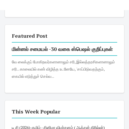
Featured Post
மின்னல் சமையல் -30 வகை ஸ்பெஷல் குறிப்புகள்
வே லைக்குப் போகிறவர்களானாலும் சரி, இல்லத்தரசிகளானாலும்
சரி... காலையில் கண் விழித்த உடனேயே, 'சாப்பிடுவதற்கும்,
கையில் எடுத்துச் செல்வ...
This Week Popular
டி சி (2026)-தமிழ் - சினிமா விமர்சனம் ( ஆக்சன் திரில்லர்)