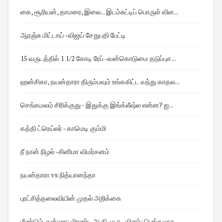
கை, சூரியன், தாமரை, இலை... இடம்சுட்டிப் பொருள் விள...
ஆரஞ்சு மிட்டாய் -விஜய் சேதுபதி பேட்டி
15 வருடத்தில் 1 1/2 கோடி ரேப் -வன்கொடுமை தடுப்புச...
ஹன்சிகா, நயன்தாரா திரும்பவும் உங்ககிட்ட வந்து காதல...
செங்கமலம் சிரிக்குது - இதுக்கு இங்க்லீஷ்ல என்ன? ஐ...
கத்தி ட்ரெய்லர் - காமெடி கும்மி
நீ நான் நிழல் -சினிமா விமர்சனம்
நயன்தாரா vs நித்யானந்தா
புரட்சித்தலைவியின் முதல் அறிக்கை
மீண்டும் குன்ஹா; மிரண்ட அ.தி.மு.க.,வினர்: பெங்களூர...