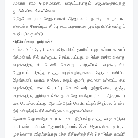
மேலாக ராம் ஜெத்மலானி வாதிட்டபோதும் ஜெயலலிதாவுக்கு
ஜாமீன் கிடைக்கவில்லை.
அதேபோல ராம் ஜெத்மலானி ஆஜரானால் நமக்கு சாதகமாக
கிடைக்க வேண்டிய தீர்ப்பு கூட பாதகமாக முடிந்துவிடும் என்றும்
கூறப்படுவதுண்டு.
சரிசெய்வாரா நாரிமன்?
கட‌ந்த 7-ம் தேதி ஜெயலலிதாவின் ஜாமீன் மனு கர்நாடக உயர்
நீதிமன்றத் தில் தள்ளுபடி செய்யப்பட்டது. அடுத்த நாளே அவரது
வழக்கறிஞர்கள் டெல்லி சென்று, குற்றவியல் வழக்குகளில்
அனுபவம் மிகுந்த மூத்த வழக்கறிஞர்களை தேடும் பணியில்
இறங்கினர். ஹரிஷ் சால்வே, சுஷில் குமார், தவாண் உள்ளிட்ட சில
வழக்கறிஞர்களை தொடர்பு கொண்டனர். இறுதிவரை மூத்த
வழக்கறிஞர் ஹரிஷ் சால்வே தான் ஜெயலலிதாவுக்காக ஆஜராவார்
என சொல்லப்பட்டது. ஆனால் அவர் வெளிநாட்டில் இருப்பதால் உச்ச
நீதிமன்றத்தில் திங்கள்கிழமை ஆஜராகவில்லை.
ஆனால் ஜெயலலிதா சார்பாக உச்ச நீதிமன்ற மூத்த வழக்கறிஞர்
பாலி எஸ். நாரிமன் ஆஜராகியுள்ளார். இவர் ஜெயலலிதா தமிழக
முதல்வராக இருந்தபோது உச்ச நீதிமன்றத்தில் தொடுத்த காவிரி