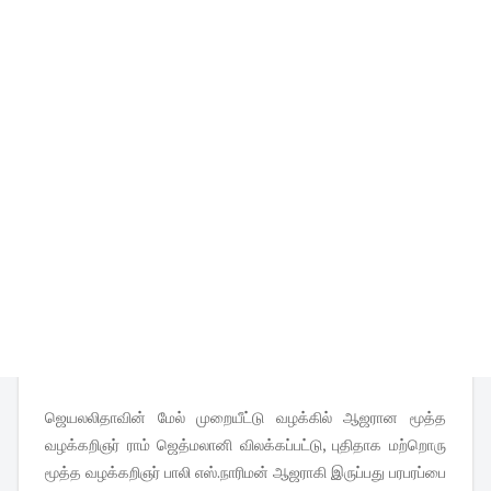
ஜெயலலிதாவின் மேல் முறையீட்டு வழக்கில் ஆஜரான‌ மூத்த
வழக்கறிஞர் ராம் ஜெத்மலானி விலக்கப்பட்டு, புதிதாக மற்றொரு
மூத்த வழக்கறிஞர் பாலி எஸ்.நாரிமன் ஆஜராகி இருப்பது பரபரப்பை