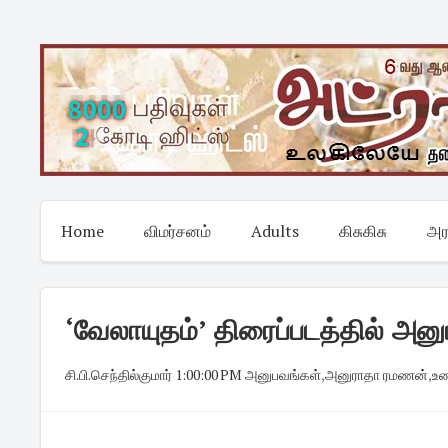
Skip
to
content
Home
விமர்சனம்
Adults
கிசுகிசு
அர
‘வேலாயுதம்’ திரைப்படத்தில் அன
சி.பி.செந்தில்குமார்
·
1:00:00 PM
·
அனுபவங்கள்
,
அனுராதா ரமணன்
,
உ