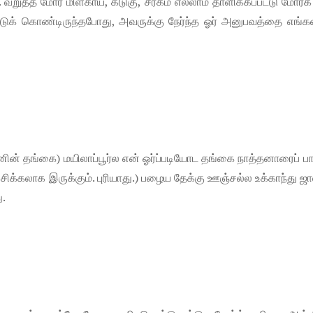
வறுத்த மோர் மிளகாய், கடுகு, சீரகம் எல்லாம் தாளிக்கப்பட்டு மோர்க
ட்டுக் கொண்டிருந்தபோது, அவருக்கு நேர்ந்த ஓர் அனுபவத்தை எங்க
ன் தங்கை) மயிலாப்பூர்ல என் ஓர்ப்படியோட தங்கை நாத்தனாரைப் பா
் சிக்கலாக இருக்கும். புரியாது.) பழைய தேக்கு ஊஞ்சல்ல உக்காந்து ஜ
ு.