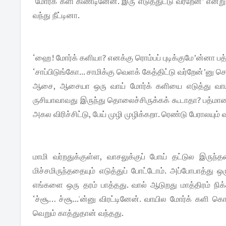
‘மோர்க் களி கிண்டினேன். இரு எடுத்துட்டு வர்றேன்’ என
வந்து நீட்டினா.
‘ஹை! மோர்க் களியா? எனக்கு ரொம்பப் புடிக்குமே’ன்னா பத
‘சாப்பிடுங்கோ... சாமிக்கு வெளக் கேத்திட்டு வர்றேன்’னு ச
ஆசை, ஆசையா ஒரு வாய் மோர்க் களியை எடுத்து வாயில
ருசியாவாவது இருந்து தொலைச்சிருக்கக் கூடாதா? பத்மாவை
அகல விரிச்சிட்டு, பேய் முழி முழிக்கறா. ரெண்டு பேராலய
மாமி வர்றதுக்குள்ள, வாசலுக்குப் போய் தட்டுல இருந்த
மிச்சமிருந்ததையும் எடுத்துப் போட்டோம். அப்போபாத்து 
எங்களை ஒரு தரம் பாத்தது. வால் ஆடுறது மாத்திரம் நி
‘ச்சூ… ச்சூ...'ன்னு விரட்டினேன். வாயில மோர்க் களி க
வெறும் காத்துதான் வந்தது.