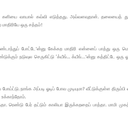
் களியை வாயால் கவ்வி எடுத்தது. அவ்வளவுதான். தலையைத் தூ
ற மாதிரியே ஒரு சத்தம்!
்டாந்துப் போட்டே’ன்னு கேக்கற மாதிரி என்னைப் பாத்து ஒரு 
ுக்கும் நடுவுல செருகிட்டு ‘க்யீங்... க்யீங்…’ன்னு கத்திட்டே ஒரு ஓ
 போய்ட்டு. நாங்க அப்படி ஓடிப் போவ முடியுமா? வீட்டுக்குள்ள திரும்பி 
 உக்காந்தோம்.
தா. ரெண்டு பேர் தட்டும் காலியா இருக்கறதைப் பாத்தா. மாமி முக