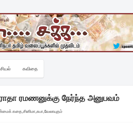
சியல்
கவிதை
ுராதா ரமணனுக்கு நேர்ந்த அனுபவம்
ண்மைக் கதை
,
சினிமா
,
சுபா
,
வேலாயுதம்