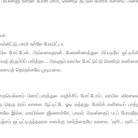
்று பரபரன்னு உள்ளே போன மாமி, ரெண்டு தட்டுல மோர்க் களியை அள்ள
்மா.
ொல்லிட்டு, மாமி உள்ளே போயிட்டா.
 போட்டேன். அவ்வளவுதான். மேலண்ணத்துல அப்படியே ஒட்டிக்கிச
த் திரும்பிப் பார்த்தா… அவளும் வாயில போட்டுட்டு ரெண்டு கண்ண
ும் வாயைத் தொறக்கவே முடியலை.
தையெல்லாம் பிளாட்பாரத்துல வழிச்சிப் போட்டோம். வாயில விரலைவ
ஒரு தெரு நாய் வாலை ஆட்டிட்டே ஓடி வந்தது. மோர்க் களியைப் பாத்த
க்கவே இல்ல. வாயில்லா ஜீவனாச்சே, பாவம் அவஸ்தைப் படப் போவுதே
ொஞ்சம் ஒட்டிட்டிருந்ததால எனக்கு வார்த்தையே வரலை. ‘ஷூ... ஷூ…