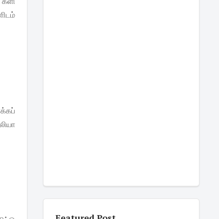
் களி
ளிடம்
க்கப்
ாலியா
Featured Post