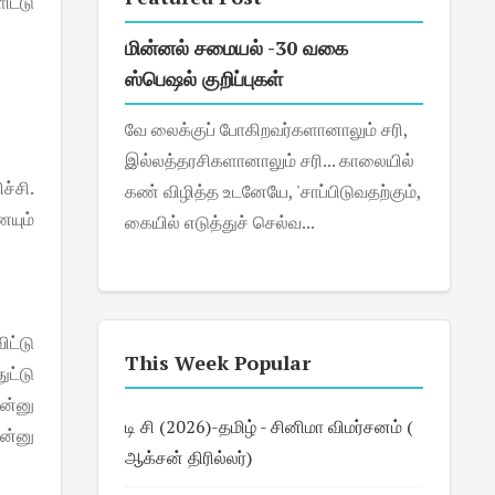
ிட்டு
மின்னல் சமையல் -30 வகை
ஸ்பெஷல் குறிப்புகள்
வே லைக்குப் போகிறவர்களானாலும் சரி,
இல்லத்தரசிகளானாலும் சரி... காலையில்
்சி.
கண் விழித்த உடனேயே, 'சாப்பிடுவதற்கும்,
ையும்
கையில் எடுத்துச் செல்வ...
ிட்டு
This Week Popular
ுட்டு
ன்னு
டி சி (2026)-தமிழ் - சினிமா விமர்சனம் (
’ன்னு
ஆக்சன் திரில்லர்)