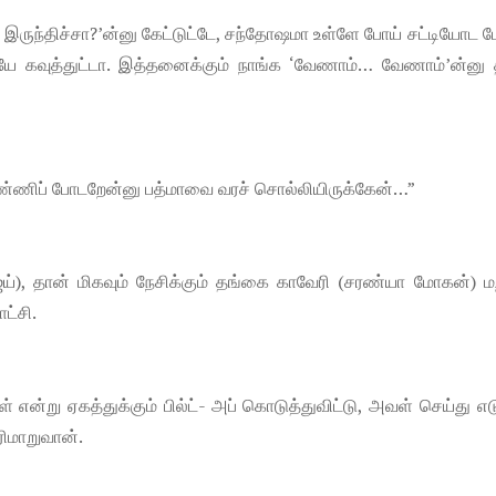
ருந்திச்சா?’ன்னு கேட்டுட்டே, சந்தோஷமா உள்ளே போய் சட்டியோட ம
ியே கவுத்துட்டா. இத்தனைக்கும் நாங்க ‘வேணாம்… வேணாம்’ன்னு த
பண்ணிப் போடறேன்னு பத்மாவை வரச் சொல்லியிருக்கேன்…”
ய்), தான் மிகவும் நேசிக்கும் தங்கை காவேரி (சரண்யா மோகன்) மற
ட்சி.
் என்று ஏகத்துக்கும் பில்ட்- அப் கொடுத்துவிட்டு, அவள் செய்து எட
ரிமாறுவான்.