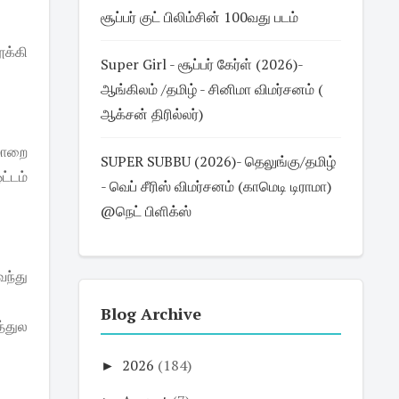
சூப்பர் குட் பிலிம்சின் 100வது படம்
க்கி
Super Girl - சூப்பர் கேர்ள் (2026)-
ஆங்கிலம் /தமிழ் - சினிமா விமர்சனம் (
ஆக்சன் திரில்லர்)
மொறை
SUPER SUBBU (2026)- தெலுங்கு/தமிழ்
ட்டம்
- வெப் சீரிஸ் விமர்சனம் (காமெடி டிராமா)
@நெட் பிளிக்ஸ்
வந்து
Blog Archive
த்துல
►
2026
(184)