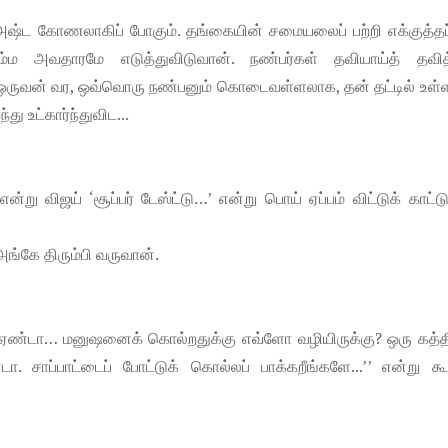
ஷ்ட கோணலாகிப் போகும். தங்கையின் சமையலைப் பற்றி எக்குத்தப
ம்ம அவதாரமே எடுத்துவிடுவான். நண்பர்கள் தவியாய்த் தவித்
டு ஒருவன் வர, ஒவ்வொரு நண்பனும் கொடைவள்ளலாக, தன் தட்டில் உள
து உட்கார்ந்துவிட...
ு விஜய் ‘சூப்பர் டேஸ்ட்டு…’ என்று பொய் ஏப்பம் விட்டுக் காட்டு
அங்கே திரும்பி வருவான்.
‘‘ஏண்டா… மனுஷனைக் கொல்றதுக்கு எவ்ளோ வழியிருக்கு? ஒரு கத்
டா. சாப்பாட்டைப் போட்டுக் கொல்லப் பாக்கறீங்களே...’’ என்று கூ