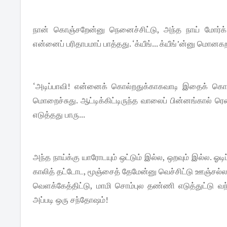
நான் கொஞ்சறேன்னு நெனைச்சிட்டு, அந்த நாய் மோர்க
என்னைப் பரிதாபமாப் பாத்தது. ‘க்யீங்... க்யீங்’ன்னு மொனக
‘அடிப்பாவி! என்னைக் கொல்றதுக்காகவாடி இதைக் கொண
மொறைச்சுது. ஆட்டிக்கிட்டிருந்த வாலைப் பின்னங்கால் ரெண்ட
எடுத்தது பாரு...
அந்த நாய்க்கு யாரோடயும் ஒட்டும் இல்ல, ஒறவும் இல்ல. ஓடிப்
காலித் தட்டோட, மூஞ்சைத் தேமேன்னு வெச்சிட்டு ஊஞ்சல்ல
வெளக்கேத்திட்டு, மாமி சொம்புல தண்ணி எடுத்துட்டு வந்
அப்படி ஒரு சந்தோஷம்!