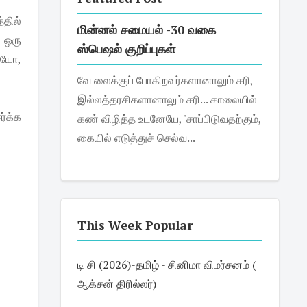
்தில்
மின்னல் சமையல் -30 வகை
க ஒரு
ஸ்பெஷல் குறிப்புகள்
தையோ,
வே லைக்குப் போகிறவர்களானாலும் சரி,
இல்லத்தரசிகளானாலும் சரி... காலையில்
ர்க்க
கண் விழித்த உடனேயே, 'சாப்பிடுவதற்கும்,
கையில் எடுத்துச் செல்வ...
This Week Popular
டி சி (2026)-தமிழ் - சினிமா விமர்சனம் (
ஆக்சன் திரில்லர்)