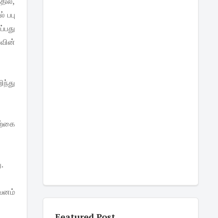
தில்,
் பபு
ப்பது
ாவின்
ிந்து
யற்கை
ு.
வனம்
Featured Post