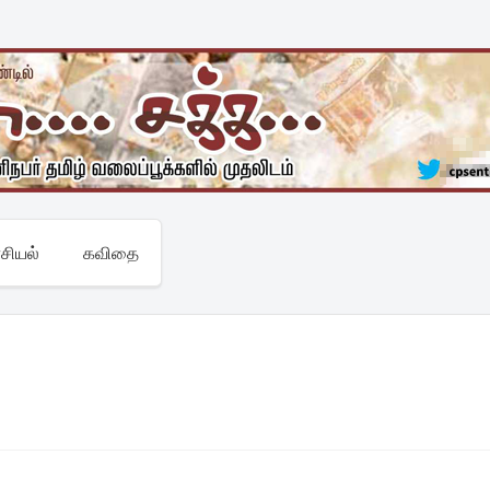
சியல்
கவிதை