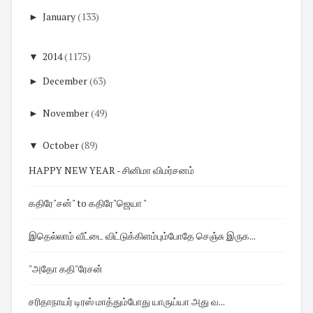
►
January
(133)
▼
2014
(1175)
►
December
(63)
►
November
(49)
▼
October
(89)
HAPPY NEW YEAR - சினிமா விமர்சனம்
கதிரே"சன்" to கதிரே"ஜெயா "
இதெல்லாம் வீட்டை விட்டுக்கிளம்பும்போதே செஞ்சு இருக...
"அதோ கதி"ரேசன்
சரிதாநாயர் டிரஸ் மாத்தும்போது யாருய்யா அது வ...