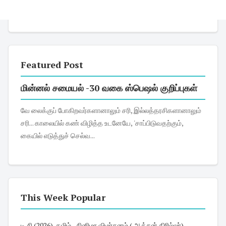
Featured Post
மின்னல் சமையல் -30 வகை ஸ்பெஷல் குறிப்புகள்
வே லைக்குப் போகிறவர்களானாலும் சரி, இல்லத்தரசிகளானாலும்
சரி... காலையில் கண் விழித்த உடனேயே, 'சாப்பிடுவதற்கும்,
கையில் எடுத்துச் செல்வ...
This Week Popular
டி சி (2026)-தமிழ் - சினிமா விமர்சனம் ( ஆக்சன் திரில்லர்)