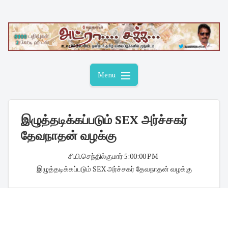
Skip
to
content
Menu
இழுத்தடிக்கப்படும் SEX அர்ச்சகர்
தேவநாதன் வழக்கு
சி.பி.செந்தில்குமார்
·
5:00:00 PM
·
இழுத்தடிக்கப்படும் SEX அர்ச்சகர் தேவநாதன் வழக்கு