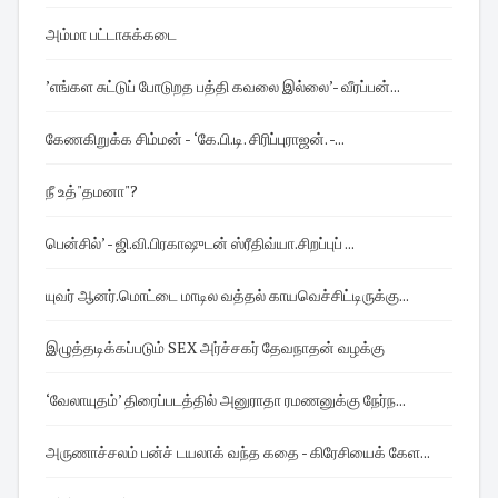
அம்மா பட்டாசுக்கடை
’எங்கள சுட்டுப் போடுறத பத்தி கவலை இல்லை’- வீரப்பன்...
கேணகிறுக்க சிம்மன் - ‘கே.பி.டி. சிரிப்புராஜன். -...
நீ உத்"தமனா"?
பென்சில்’ - ஜி.வி.பிரகாஷுடன் ஸ்ரீதிவ்யா.சிறப்புப் ...
யுவர் ஆனர்.மொட்டை மாடில வத்தல் காயவெச்சிட்டிருக்கு...
இழுத்தடிக்கப்படும் SEX அர்ச்சகர் தேவநாதன் வழக்கு
‘வேலாயுதம்’ திரைப்படத்தில் அனுராதா ரமணனுக்கு நேர்ந...
அருணாச்சலம் பன்ச் டயலாக் வந்த கதை - கிரேசியைக் கேள...