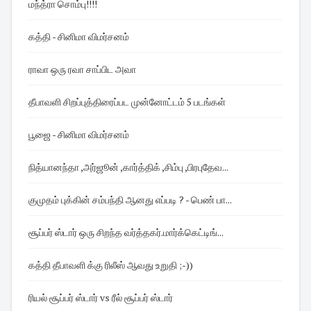
மந்த்ரா சொம்பு!!!!
கத்தி - சினிமா விமர்சனம்
ராவா ஒரு ரவா சாப்பிட அவா
தீபாவளி சிறப்புத்திரைப்பட முன்னோட்டம் 5 படங்கள்
பூஜை - சினிமா விமர்சனம்
நித்யானந்தா ,அர்ஜூன் ,கார்த்திக் ,சிம்பு ,பிரபுதேவ...
குமுதம் புக்கின் சம்பந்தி ஆனது எப்படி ? - பெண் பா...
சூப்பர் ஸ்டார் ஒரு சிறந்த வர்த்தகர்.மார்க்கெட்டிங்...
கத்தி தீபாவளி க்கு ரிலீஸ் ஆவது உறுதி ;-))
ரியல் சூப்பர் ஸ்டார் vs ரீல் சூப்பர் ஸ்டார்