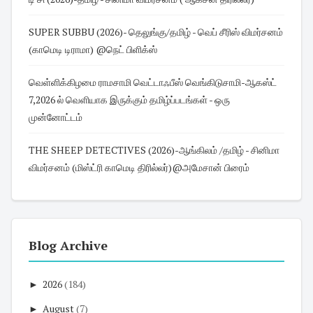
SUPER SUBBU (2026)- தெலுங்கு/தமிழ் - வெப் சீரிஸ் விமர்சனம்
(காமெடி டிராமா) @நெட் பிளிக்ஸ்
வெள்ளிக்கிழமை ராமசாமி வெட்டாஃபீஸ் வெங்கிடுசாமி-ஆகஸ்ட்
7,2026 ல் வெளியாக இருக்கும் தமிழ்ப்படங்கள் - ஒரு
முன்னோட்டம்
THE SHEEP DETECTIVES (2026)-ஆங்கிலம் /தமிழ் - சினிமா
விமர்சனம் (மிஸ்ட்ரி காமெடி திரில்லர்)@அமேசான் பிரைம்
Blog Archive
►
2026
(184)
►
August
(7)