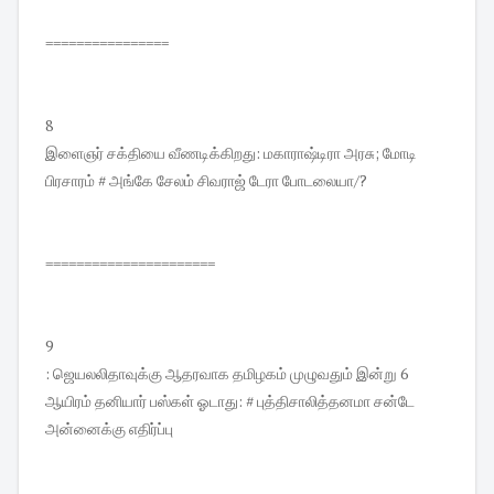
================
8
இளைஞர் சக்தியை வீணடிக்கிறது: மகாராஷ்டிரா அரசு; மோடி
பிரசாரம் # அங்கே சேலம் சிவராஜ் டேரா போடலையா/?
======================
9
: ஜெயலலிதாவுக்கு ஆதரவாக தமிழகம் முழுவதும் இன்று 6
ஆயிரம் தனியார் பஸ்கள் ஓடாது: # புத்திசாலித்தனமா சன்டே
அன்னைக்கு எதிர்ப்பு