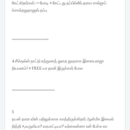
கேட்கிறார்கள்:-ு மோடி # கேட்டது தப்பில்லீங்.தராம சால்ஜாப்
சொல்றதுதானுங் தப்பு
==================
4 சீஷெல்ஸ் நாட்டு சுற்றுலாத் துறை தூதராக இளையராஜா
நியமனம்! # FREE யா தான் இருக்கார் போல
=====================
5
நயன் தாரா வின் பதிலுக்காக காத்திருக்கிறார் ஆன்மீக இளவல்
நித்தி #,வருவியா? வரமாட்டியா? வர்லைன்னா உன் பேச்சு கா