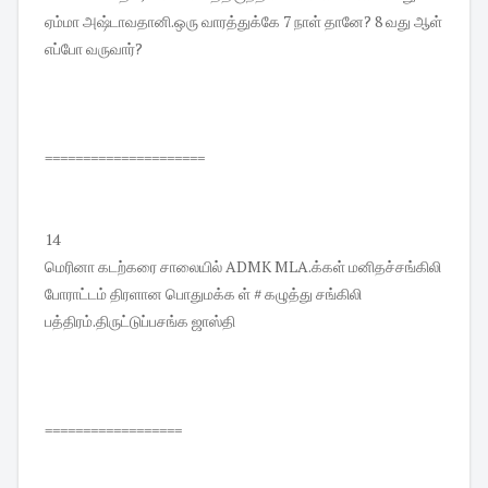
ஏம்மா அஷ்டாவதானி.ஒரு வாரத்துக்கே 7 நாள் தானே? 8 வது ஆள்
எப்போ வருவார்?
=====================
14
மெரினா கடற்கரை சாலையில் ADMK MLA.க்கள் மனிதச்சங்கிலி
போராட்டம் திரளான பொதுமக்க ள் # கழுத்து சங்கிலி
பத்திரம்.திருட்டுப்பசங்க ஜாஸ்தி
==================