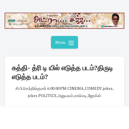
Skip
to
content
Menu
கத்தி- த்ரி டி யில் எடுத்த படம்?திருடி
எடுத்த படம்?
சி.பி.செந்தில்குமார்
·
6:00:00 PM
·
CINEMA
,
COMEDY
,
jokes
,
jokes POLITICS
,
அனுபவம்
,
காமெடி
,
ஜோக்ஸ்