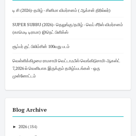
டி சி (2026)-தமிழ் - சினிமா விமர்சனம் ( ஆக்சன் திரில்லர்)
SUPER SUBBU (2026)- தெலுங்கு/தமிழ் - வெப் சீரிஸ் விமர்சனம்
(காமெடி டிராமா) @நெட் பிளிக்ஸ்
சூப்பர் குட் பிலிம்சின் 100வது படம்
வெள்ளிக்கிழமை ராமசாமி வெட்டாஃபீஸ் வெங்கிடுசாமி-ஆகஸ்ட்
7,2026 ல் வெளியாக இருக்கும் தமிழ்ப்படங்கள் - ஒரு
முன்னோட்டம்
Blog Archive
►
2026
(184)