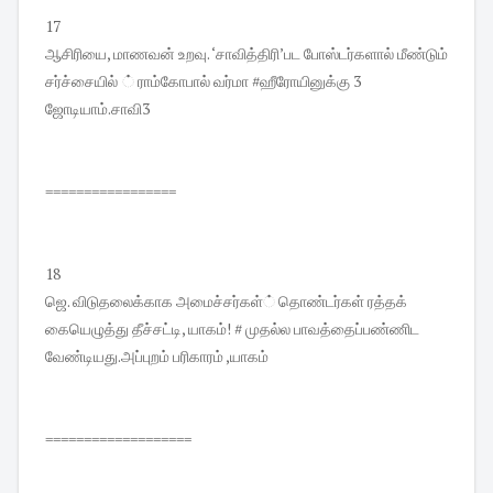
17
ஆசிரியை, மாணவன் உறவு. ‘சாவித்திரி’பட போஸ்டர்களால் மீண்டும்
சர்ச்சையில் ் ராம்கோபால் வர்மா #ஹீரோயினுக்கு 3
ஜோடியாம்.சாவி3
=================
18
ஜெ. விடுதலைக்காக அமைச்சர்கள்் தொண்டர்கள் ரத்தக்
கையெழுத்து தீச்சட்டி, யாகம்! # முதல்ல பாவத்தைப்பண்ணிட
வேண்டியது.அப்புறம் பரிகாரம் ,யாகம்
===================