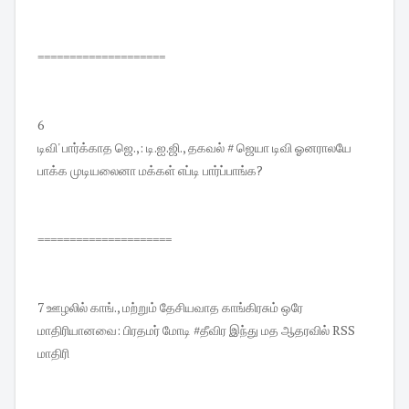
====================
6
டிவி' பார்க்காத ஜெ.,: டி.ஐ.ஜி., தகவல் # ஜெயா டிவி ஓனராலயே
பாக்க முடியலைனா மக்கள் எப்டி பார்ப்பாங்க?
=====================
7 ஊழலில் காங்., மற்றும் தேசியவாத காங்கிரசும் ஒரே
மாதிரியானவை: பிரதமர் மோடி #தீவிர இந்து மத ஆதரவில் RSS
மாதிரி