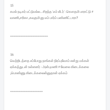
15
கமல் நடிகர் மட்டுமல்ல... சிறந்த 'டீம் லீடர்': கௌதமி பாராட்டு #
வாணி,சரிகா ,கவுதமி னு டீம் பார்ம் பண்ணிட்டாரா?
======================
16
வெற்றிடத்தை எப்போது நாங்கள் நிரப்புவோம் என்று மக்கள்
ஏக்கத்துடன் உள்ளனர் - அன்புமணி # வேலை கிடைக்கலை
,பொண்ணு கிடைக்கலைன்னுதான் ஏக்கம்
===================