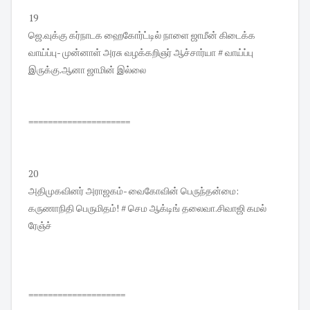
19
ஜெ.வுக்கு கர்நாடக ஹைகோர்ட்டில் நாளை ஜாமீன் கிடைக்க
வாய்ப்பு- முன்னாள் அரசு வழக்கறிஞர் ஆச்சார்யா # வாய்ப்பு
இருக்கு.ஆனா ஜாமின் இல்லை
=====================
20
அதிமுகவினர் அராஜகம்- வைகோவின் பெருந்தன்மை:
கருணாநிதி பெருமிதம்! # செம ஆக்டிங் தலைவா.சிவாஜி கமல்
ரேஞ்ச்
====================