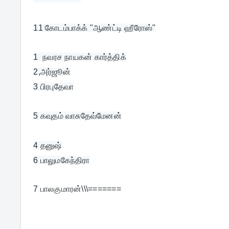
11 
கோடம்பாக்க் "ஆண்ட்டி ஹீரோஸ்"
1  நவரச நாயகன் கார்த்திக்
2,அர்ஜூன்

5 கவுதம் வாசுதேவ்மேனன்
4 தனுஷ்

7 பாலகுமாரன்\\\=======