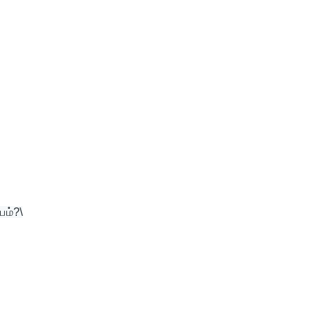
பம்?\