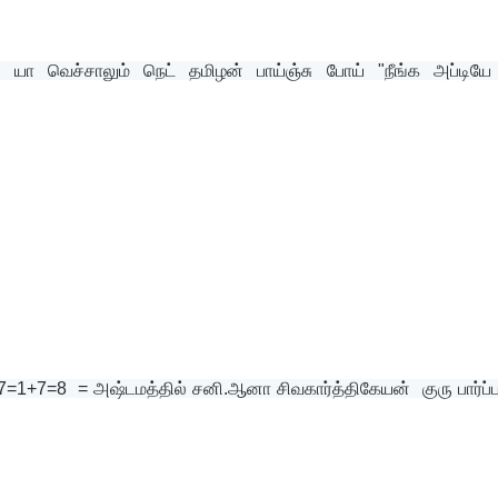
வெச்சாலும் நெட் தமிழன் பாய்ஞ்சு போய் "நீங்க அப்டியே 
1+7=8  = அஷ்டமத்தில் சனி.ஆனா சிவகார்த்திகேயன்  குரு பார்ப்ப