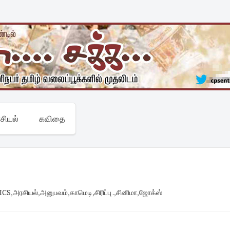
சியல்
கவிதை
ICS
,
அரசியல்
,
அனுபவம்
,
காமெடி
,
சிரிப்பு .
,
சினிமா
,
ஜோக்ஸ்