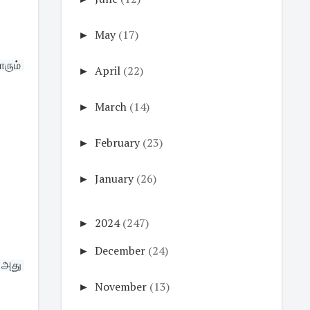
►
May
(17)
ும் 
►
April
(22)
►
March
(14)
►
February
(23)
►
January
(26)
►
2024
(247)
►
December
(24)
அது 
►
November
(13)