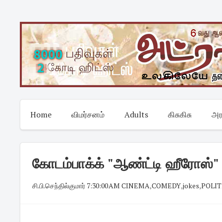
Skip
to
content
Home
விமர்சனம்
Adults
கிசுகிசு
அர
கோடம்பாக்க் "ஆண்ட்டி ஹீரோஸ்"
சி.பி.செந்தில்குமார்
·
7:30:00 AM
·
CINEMA
,
COMEDY
,
jokes
,
POLIT