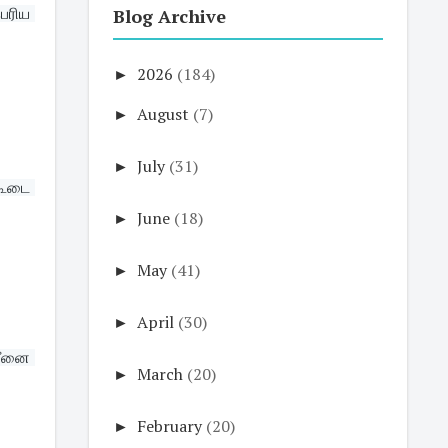
Blog Archive
ரிய 
►
2026
(184)
►
August
(7)
►
July
(31)
ூடை 
►
June
(18)
►
May
(41)
►
April
(30)
ீனை 
►
March
(20)
►
February
(20)