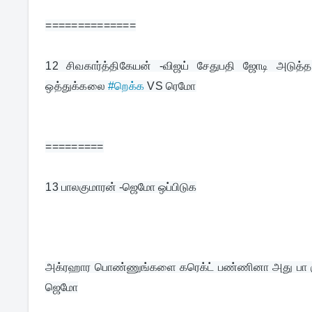
==============
12 
சிவகார்த்திகேயன் -விஜய் சேதுபதி ஜோடி அடுத
ஒத்துக்கலை 
#றெக்க
 VS ரெமோ
=========
13 
பாலகுமாரன் -ஜெமோ ஒப்பிடுக
அக்ரஹார பொண்ணுங்களை கரெக்ட் பண்ணினா அது பா கு 
ஜெமோ