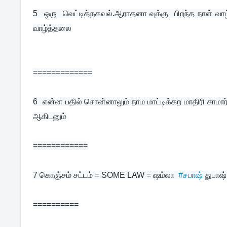
5  
ஒரு  வெட்டித்தகவல்.ஆராதனா வுக்கு  பிறந்த நாள் வா
வாழ்த்தலை
=============
6  
என்ன பதில் சொன்னாலும் நாம மாட்டிக்கற மாதிரி சாமார்
ஆகிடனும்
============
7 
கொஞ்சம் சட்டம் = SOME LAW = ஷம்லா  
#சபாஷ்
 துபாஷ்
==========