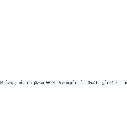
்டெப்களுடன் பிரபுதேவாWIN சொந்தப்படம் தேவி ஓப்பனிங் டான