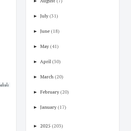
►
August
(7)
►
July
(31)
►
June
(18)
►
May
(41)
►
April
(30)
►
March
(20)
்ஸ் 
►
February
(20)
►
January
(17)
►
2025
(203)