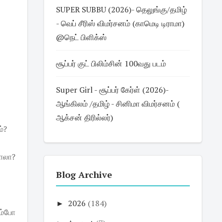
SUPER SUBBU (2026)- தெலுங்கு/தமிழ்
- வெப் சீரிஸ் விமர்சனம் (காமெடி டிராமா)
@நெட் பிளிக்ஸ்
சூப்பர் குட் பிலிம்சின் 100வது படம்
Super Girl - சூப்பர் கேர்ள் (2026)-
ஆங்கிலம் /தமிழ் - சினிமா விமர்சனம் (
ஆக்சன் திரில்லர்)
்?
ாலா?
Blog Archive
►
2026
(184)
ம்போ