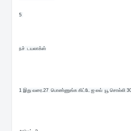
5 
நச்  டயலாக்ஸ்
1 
இது வரை.27  பொண்ணுங்க கிட்டே ஐ லவ்  யூ சொல்லி 30