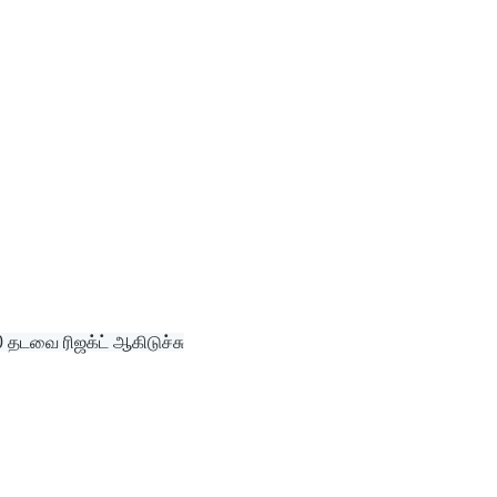
 தடவை ரிஜக்ட் ஆகிடுச்சு