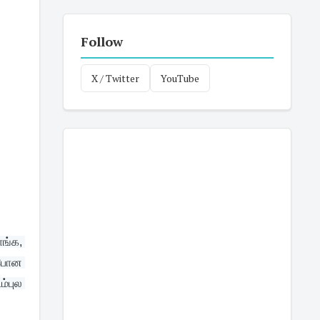
Follow
X / Twitter
YouTube
்க, 
 போன 
புல 