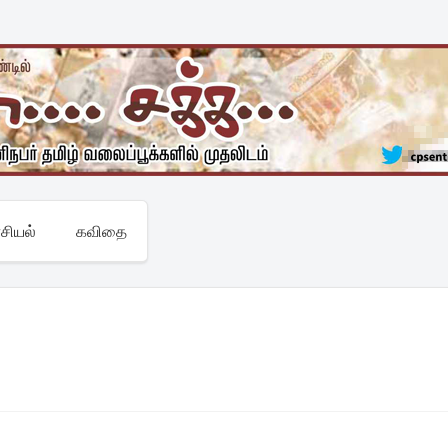
சியல்
கவிதை