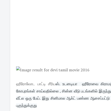
ஹீரோவோட பாட்டி சீரிய
ஸ். உடனடியா  ஹீரோவை கிராமத்த
கோபுரங்கள் சாய்வதில்லை , சின்ன வீடு படங்களில் இரு
ந்த
வீட்ல ஒரு பேய். இது சினிமால ஆக்ட் பண்ண ஆசைப்பட்டு
பு
குந்துக்குது