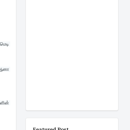
மெடி 
ஆனா 
ின் 
Featured Post