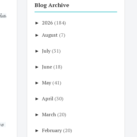
Blog Archive
ுங்க
►
2026
(184)
►
August
(7)
►
July
(31)
►
June
(18)
►
May
(41)
►
April
(30)
►
March
(20)
ச 
►
February
(20)