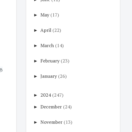
►
May
(17)
►
April
(22)
►
March
(14)
►
February
(23)
கு
►
January
(26)
►
2024
(247)
►
December
(24)
►
November
(13)