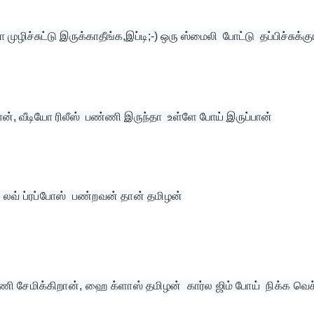
ிச்சுட்டு இருக்காதீங்க,இப்டி;-) ஒரு ஸ்மைலி  போட்டு  தப்பிச்சுக்க
ான், வீடியோ ரிலீஸ்  பண்ணி இருந்தா  உள்ளே போய் இருப்பான்
ு லவ் ப்ரப்போஸ்  பண்றவன் தான் தமிழன்
ணி சேமிக்கிறான், ஹை க்ளாஸ் தமிழன்  கார்ல ஜிம் போய்  நிக்க வெச்