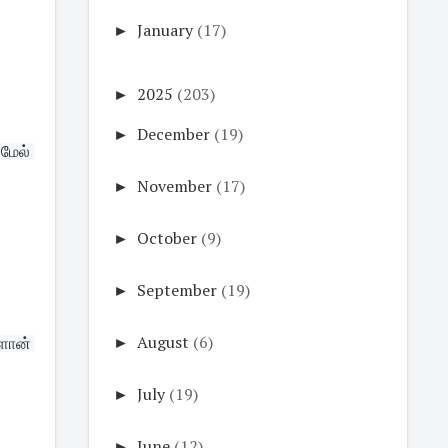
►
January
(17)
►
2025
(203)
►
December
(19)
ேல் 
►
November
(17)
►
October
(9)
►
September
(19)
►
August
(6)
ான் 
►
July
(19)
►
June
(12)