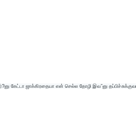
்?னு கேட்டா ஜாக்கிரதையா என் செல்ல தோழி இவ"னு தப்பிச்சுக்குவ