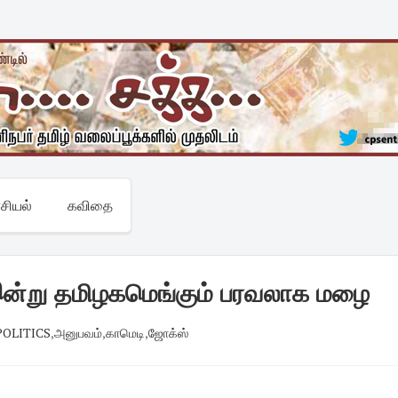
சியல்
கவிதை
இன்று தமிழகமெங்கும் பரவலாக மழை
 POLITICS
,
அனுபவம்
,
காமெடி
,
ஜோக்ஸ்