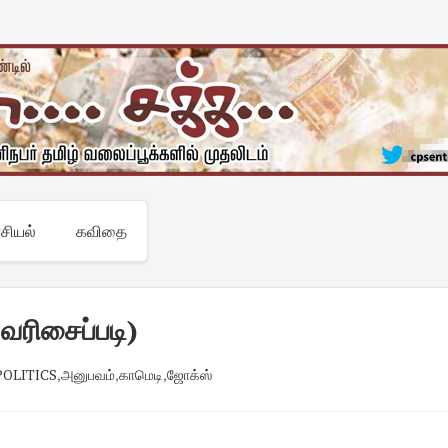
சியல்
கவிதை
 வரிசைப்படி)
 POLITICS
,
அனுபவம்
,
காமெடி
,
ஜோக்ஸ்