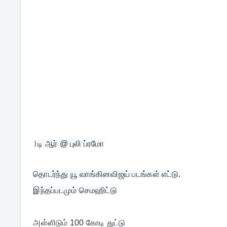
1
டி ஆர் @ புலி ப்ரமோ
தொடர்ந்து யூ வாங்கினவிஜய் படங்கள் எட்டு.
அள்ளிடும் 100 கோடி துட்டு