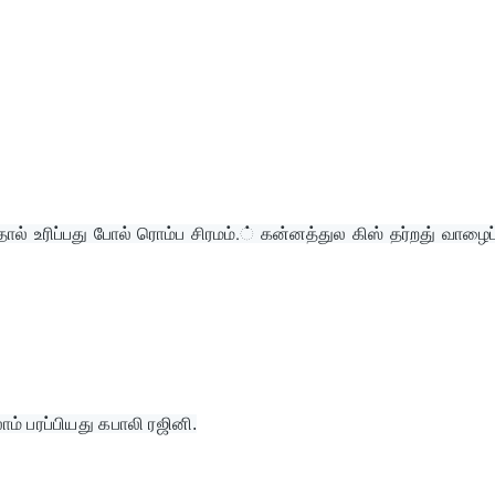
ோல் உரிப்பது போல் ரொம்ப சிரமம்.் கன்னத்துல கிஸ் தர்றது் வாழைப்
்லாம் பரப்பியது கபாலி ரஜினி.