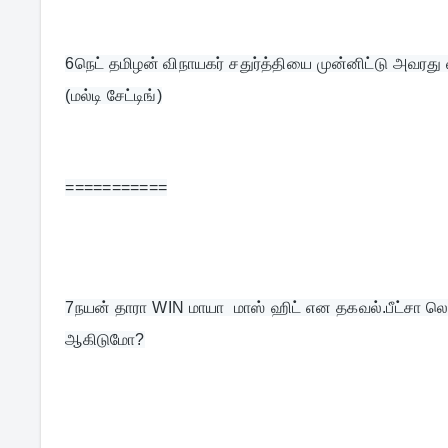
6
நெட் தமிழன் விநாயகர் சதுர்த்தியை முன்னிட்டு அவரத
(மல்டி சேட்டிங்)
===========
7
நயன் தாரா WIN மாயா  மாஸ் ஹிட் என தகவல்.பீட்சா லெவ
ஆகிடுமோ?