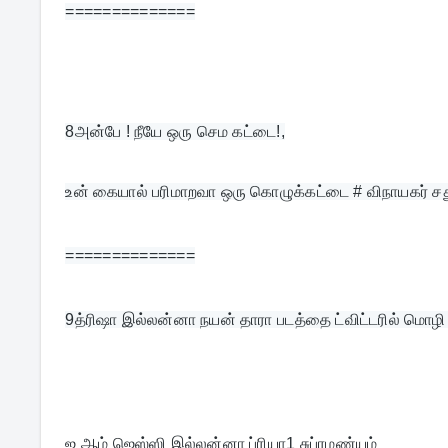
==============
8
அன்பே ! நீயே ஒரு செம கட்டை!,
உன் கையால் பரிமாறவா ஒரு கொழுக்கட்டை # விநாயகர் சத
==============
9
த்ரிஷா இல்லன்னா நயன் தாரா படத்தை ட்விட்டரில் மொழி 
ஐ ஆம் ஜெஸ்ஸி இல்லன்னா ப்ரியா1 சுப்ரமண்யம்