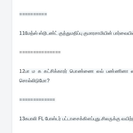
==========
11
மேத்ஸ் ஸ்டூடண்ட் குத்துமதிப்பு குமாரசாமியின் பார்வைய
===============
12
பா ம க கட்சிக்காரர் பொண்ணை லவ் பண்ணினா லவ்வர
சொல்லிடுமோ?
=============
13
கபாலி FL போஸ்டர் பட்டாசைக்கிளப்புது.சிலருக்கு வயிற்