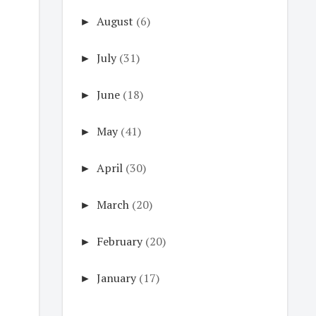
►
August
(6)
►
July
(31)
►
June
(18)
►
May
(41)
►
April
(30)
►
March
(20)
►
February
(20)
►
January
(17)