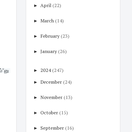
►
April
(22)
►
March
(14)
►
February
(23)
►
January
(26)
►
2024
(247)
"னு 
►
December
(24)
►
November
(13)
►
October
(15)
►
September
(16)