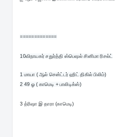
=============
10
விநாயகர் சதுர்த்தி ஸ்பெஷல் சினிமா ரிசல்ட்
1 மாயா ( ஆல் சென்ட்டர் ஹிட் திகில் பிலிம்)
3 த்ரிஷா இ தாரா (காமெடி)