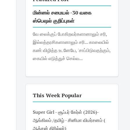
மின்னல் சமையல் -30 வகை
ஸ்பெஷல் குறிப்புகள்
வே லைக்குப் போகிறவர்களானாலும் சரி,
இல்லத்தரசிகளானாலும் சரி... காலையில்
கண் விழித்த உடனேயே, 'சாப்பிடுவதற்கும்,
கையில் எடுத்துச் செல்வ...
This Week Popular
Super Girl - சூப்பர் கேர்ள் (2026)-
ஆங்கிலம் /தமிழ் - சினிமா விமர்சனம் (
ஆக்சன் திரில்லர்)