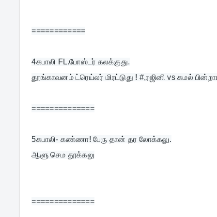
============
4
கபாலி FL.போஸ்டர் கலக்குது.
தூங்காவனம் ட்ரெய்லர் மிரட்டுது ! #,ரஜினி vs கமல் பின்றா
==============
5
கபாலி- கண்ணா! பேரு தான் தர லோக்கலு.
ஆளு செம தூக்கலு
==============