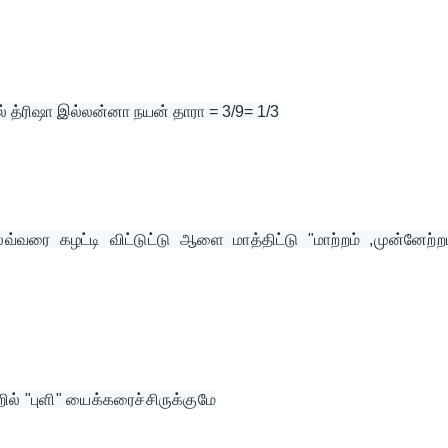
ில் த்ரிஷா இல்லன்னா நயன் தாரா = 3/9= 1/3
ை கழட்டி விட்டுட்டு ஆளை மாத்திட்டு "மாற்றம் ,முன்னேற்றம்
றில் "புளி" யைக்கரைச்சிருக்குமே