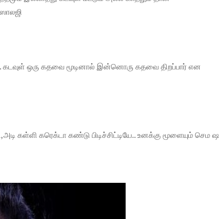
்ஸாலஜி
தலி. கடவுள் ஒரு கதவை மூடினால் இன்னொரு கதவை திறப்பார் என
அடி கள்ளி கரெக்டா கண்டு பிடிச்சிட்டியே.. உனக்கு மூளையும் செம ஷா