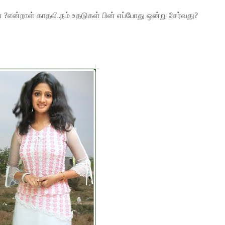
 ?என்றாள் காதலி.நம் உதடுகள் பின் எப்போது ஒன்று சேர்வது?