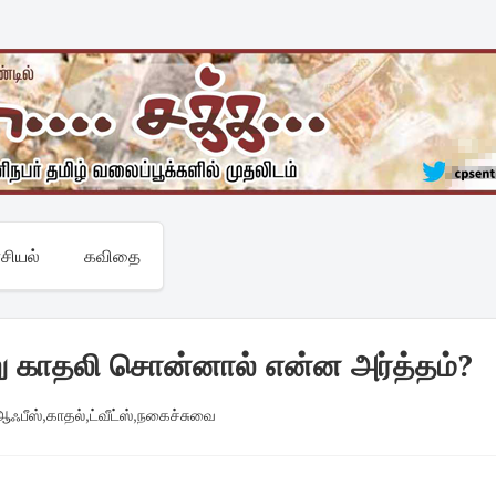
சியல்
கவிதை
்று காதலி சொன்னால் என்ன அர்த்தம்?
ஆஃபீஸ்
,
காதல்
,
ட்வீட்ஸ்
,
நகைச்சுவை