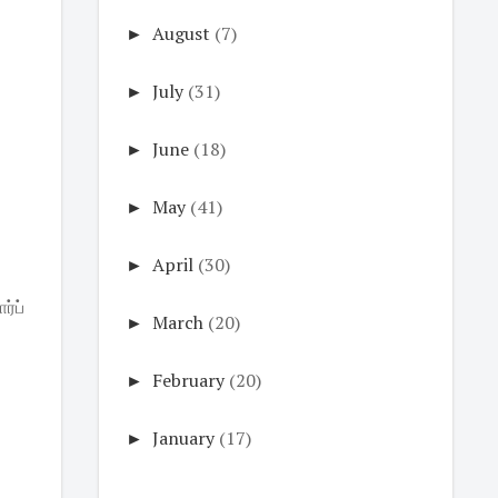
►
August
(7)
►
July
(31)
►
June
(18)
►
May
(41)
►
April
(30)
ர்ப்
►
March
(20)
►
February
(20)
►
January
(17)