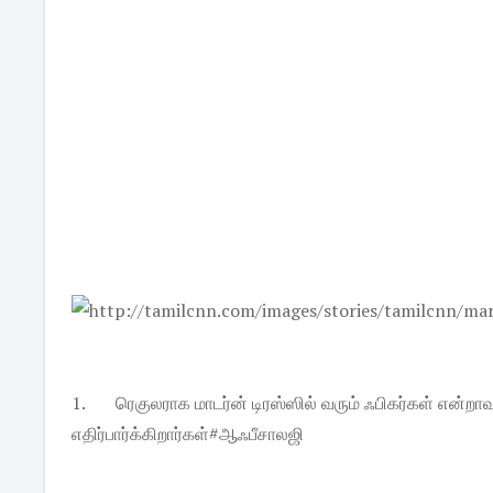
1.
ரெகுலராக மாடர்ன் டிரஸ்ஸில் வரும் ஃபிகர்கள் என்
எதிர்பார்க்கிறார்கள்#ஆஃபீசாலஜி