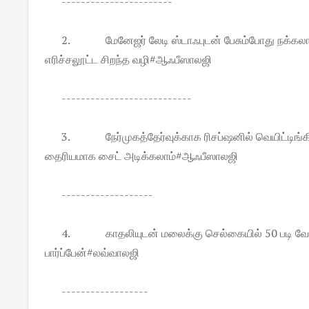
-----------------------
2.
மேனேஜர் லேடி ஸ்டாஃபுடன் பேசும்போது நக்க
எரிச்சலூட்ட சிறந்த வழி#ஆஃபீஸாலஜி
---------------------------
3.
நேர்முகத்தேர்வுக்காக ரிசப்ஷனில் வெயிட்டிங
தைரியமாக சைட் அடிக்கலாம்#ஆஃபீஸாலஜி
-------------------
4.
காதலியுடன் மலைக்கு செல்கையில் 50 படி வ
பார்ப்பேன்#லவ்வாலஜி
------------------