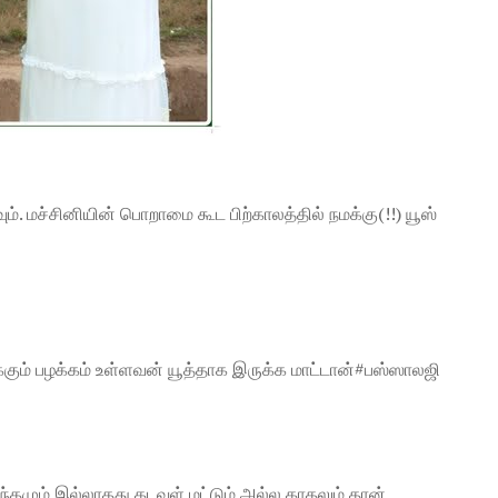
ும். மச்சினியின் பொறாமை கூட பிற்காலத்தில் நமக்கு(!!) யூஸ்
டிக்கும் பழக்கம் உள்ளவன் யூத்தாக இருக்க மாட்டான்#பஸ்ஸாலஜி
்தமும் இல்லாதது கடவுள் மட்டும் அல்ல காதலும் தான்