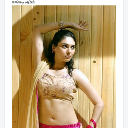
காமெடி கும்மி