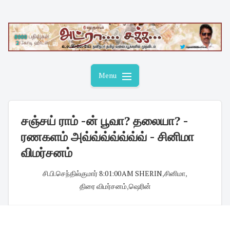
Skip
to
content
Menu
சஞ்சய் ராம் -ன் பூவா? தலையா? -
ரணகளம் அவ்வ்வ்வ்வ்வ்வ் - சினிமா
விமர்சனம்
சி.பி.செந்தில்குமார்
·
8:01:00 AM
·
SHERIN
,
சினிமா
,
திரை விமர்சனம்
,
ஷெரின்