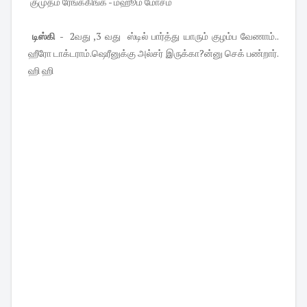
குமுதம் ரேங்க்கிங்க் - ம்ஹூம் மோசம்
டிஸ்கி
- 2வது ,3 வது ஸ்டில் பார்த்து யாரும் குழம்ப வேணாம்..
ஹீரோ டாக்டராம்.ஷெரீனுக்கு அல்சர் இருக்கா?ன்னு செக் பண்றார்.
ஹி ஹி