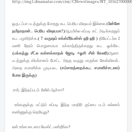
ஒரு டப்பா படத்துக்கு போறது கூட பெரிய விஷயம் இல்லை.(
பின்னே
நமீதாதான்.. பெரிய விஷயமா?)
ஆஃபீஸ்ல எப்படி கட் அடிக்கறதும்
கூட பழகிடுச்சு
.( 7 வருஷம் எக்ஸ்பீரியன்ஸ் ஹி ஹி )
தியேட்டர்ல 2
மணி நேரம் பொறுமையா உக்காந்திருக்கறது கூட ஓக்கே..
(பக்கத்து சீட்ல கள்ளக்காதல் ஜோடி #ஓசி சீன் கேலரி)
ஆனா
படத்துக்கு விமர்சனம் போட்ட பிறகு வருது பாருங்க கேள்விகள்..
அதை சமாளிக்க முடியல...
(சம்சாரத்தைக்கூட சமாளிச்சடலாம்
போல இருக்கு)
சார்.. இந்தப்படம் ரிலீஸ் ஆச்சா?
உங்களுக்கு மட்டும் எப்படி இந்த மாதிரி குப்பை படம் எல்லாம்
கண்ணுக்கு தெரியுது?
ஏன் உங்க டைமை வேஸ்ட் பண்றீங்க?