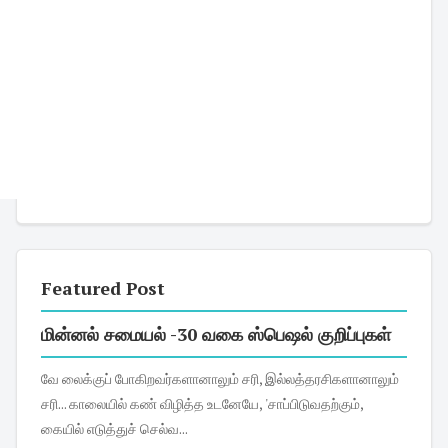
Featured Post
மின்னல் சமையல் -30 வகை ஸ்பெஷல் குறிப்புகள்
வே லைக்குப் போகிறவர்களானாலும் சரி, இல்லத்தரசிகளானாலும்
சரி... காலையில் கண் விழித்த உடனேயே, 'சாப்பிடுவதற்கும்,
கையில் எடுத்துச் செல்வ...