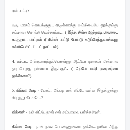
ஏன் பாட்டி?
ஆடி மாசம் தொடங்குது... ஆடிக்காத்து அம்மியையே தூக்கும்னு
சும்மாவா சொல்லி வெச்சாங்க....
( இந்த சீன்ல ஆத்தாடி பாவாடை
காத்தாட. பாட்டின் ரீ மிக்ஸ் பாட்டு போட்டு கடுப்பேத்துவாங்கனு
எக்ஸ்பெக்ட்டட். பட் நாட் டன்)
4. ஏம்மா.. அக்ரஹாரத்துப்பொண்ணு ஆட்டோ டிரைவர் பின்னால
ஓடிப்போறது நல்லாவா இருக்கு?.
. ( அப்போ லாரி டிரைவர்னா
ஓக்கேவா?)
5.
கில்மா லேடி
- யோவ்.. அப்படி என் கிட்டே என்ன இருக்குன்னு
விழுந்து கிடக்கே..?
வில்லன் -
உன் கிட்டே நான் என் அம்மாவை பார்க்கறேன்..
கில்மா லேடி -
நான் நல்ல பொண்ணுன்னா ஓக்கே.. நானே அந்த