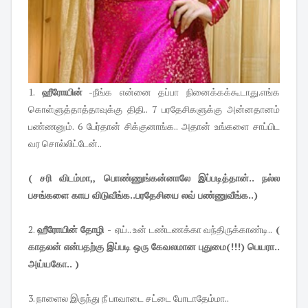
1.
ஹீரோயின்
-நீங்க என்னை தப்பா நினைக்கக்கூடாது.எங்க
கொள்ளுத்தாத்தாவுக்கு திதி.. 7 பரதேசிகளுக்கு அன்னதானம்
பண்ணனும். 6 பேர்தான் சிக்குனாங்க.. அதான் உங்களை சாப்பிட
வர சொல்லிட்டேன்..
( சரி விடம்மா,, பொண்ணுங்கன்னாலே இப்படித்தான்.. நல்ல
பசங்களை காய விடுவீங்க..பரதேசியை லவ் பண்ணுவீங்க..)
2.
ஹீரோயின் தோழி -
ஏய்.. உன் டண்டணக்கா வந்திருக்காண்டி..
(
காதலன் என்பதற்கு இப்படி ஒரு கேவலமான புதுமை(!!!) பெயரா..
அய்யகோ.. )
3. நாளைல இருந்து நீ பாவாடை சட்டை போடாதேம்மா..