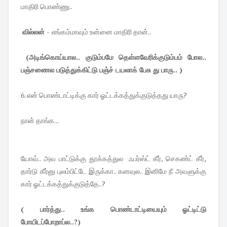
மாதிரி பொண்ணு..
வில்லன் -
எங்கம்மாவும் உன்னை மாதிரி தான்..
(அடிங்கொய்யால.. குடும்பமே தெள்ளவேரிக்குடும்பம் போல..
பஞ்சணைல படுத்துக்கிட்டு பஞ்ச் டயலாக் பேசு து பாரு.. )
6. என் பொண்டாட்டிக்கு கார் ஓட்டக்கத்துக்குடுத்தது யாரு?
நான் தாங்க...
யோவ்.. அவ பாட்டுக்கு தூக்கத்துல ஃபர்ஸ்ட் கீர், செகண்ட் கீர்,
தார்டு கீர்னு புலம்பிட்டே இருக்கா.. கனவுல.. இனிமே நீ அவளுக்கு
கார் ஓட்டக்கத்துக்குடுத்தே..?
( பார்த்து.. உங்க பொண்டாட்டியையும் ஓட்டிட்டு
போயிடப்போறாப்ல..?)