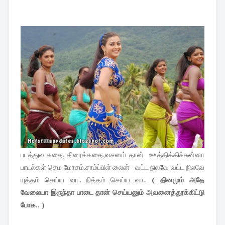
படத்துல கதை, திரைக்கதை,வசனம் தான் ஊத்திக்கிச்சுன்னா
பாடல்கள் செம மோசம்.சாம்ப்பிள் லைன் - வட்ட நிலவே வட்ட நிலவே
யுத்தம் செய்ய வா.. நித்தம் செய்ய வா..
( தினமும் அதே
வேலையா இருந்தா பாடை தான் செய்யனும் அவனைத்தூக்கிட்டு
போக.. )