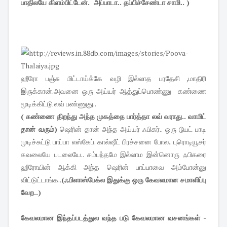
பாதிலயே கிளம்பிட்டேன். அப்பாடா.. தப்பிச்சேண்டா சாமி.. )
ஹீரோ பஞ்சு மிட்டாய்க்கே வழி இல்லாத பரதேசி ,மாதிரி
இருக்கான்.அவனை ஒரு அய்யர் ஆத்துப்பொண்ணு கண்ணை
மூடிக்கிட்டு லவ் பண்ணுது..
( கண்ணை திறந்து அந்த முகத்தை பார்த்தா லவ் வராது.. வாமிட்
தான் வரும்)
ஷெரின் தான் அந்த அய்யர் ஃபிகர்.. ஒரு டூயட் பாடி
முடிச்சுட்டு பாப்பா எஸ்கேப். கால்ஷீட் பிரச்சனை போல.. புரொடியூசர்
கவலையே படலையே.. சம்பந்தமே இல்லாம இன்னொரு ஃபிகரை
ஹீரோயின் ஆக்கி அந்த ஷெரின் பாப்பாவை அம்போன்னு
விட்டுட்டாங்க..
(ஃபிளாஸ்பேக்ல இதுக்கு ஒரு கேவலமான சமாளிப்பு
வேற..)
கேவலமான இந்தப்படத்துல வந்த படு கேவலமான வசனங்கள் -