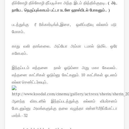
தீக்கோழி தீக்கோழி தீப்புடிச்சா அந்த இடம் தித்திக்குதடி..
( அட
நாயே.. நெருப்புக்காயம் பட்டா உடனே ஹாஸ்பிடல் போகனும்.. )
படத்துக்கு ரீ ரிக்கார்டிங்க்,இசை, ஒளிப்பதிவு எல்லாம் படு
மோசம்..
காது வலி தாங்கலை.. அய்யோ அம்மா டமால் டுமீல்.. ஒரே
களேபரம்..
இந்தப்படம் எத்தனை நாள் ஓடும்னா அது மகா கேவலம்..
எத்தனை காட்சிகள் ஓடும்னு கேட்கனும். 10 காட்சிகள் ஓடலாம்
எல்லா செண்ட்டர்லயும்..
ஆனந்த விகடனில் இந்தப்படத்துக்கு எல்லாம் விமர்சனம்
போடனும்னு அவங்களுக்கு தலை எழுத்தா என்ன?மீறிப்போட்டா
மார்க் - 32