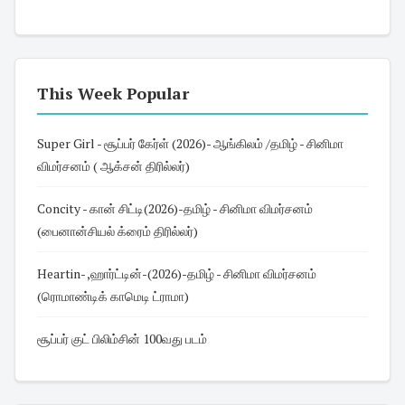
This Week Popular
Super Girl - சூப்பர் கேர்ள் (2026)- ஆங்கிலம் /தமிழ் - சினிமா
விமர்சனம் ( ஆக்சன் திரில்லர்)
Concity - கான் சிட்டி(2026)-தமிழ் - சினிமா விமர்சனம்
(பைனான்சியல் க்ரைம் திரில்லர்)
Heartin- ,ஹார்ட்டின்-(2026)-தமிழ் - சினிமா விமர்சனம்
(ரொமாண்டிக் காமெடி ட்ராமா)
சூப்பர் குட் பிலிம்சின் 100வது படம்