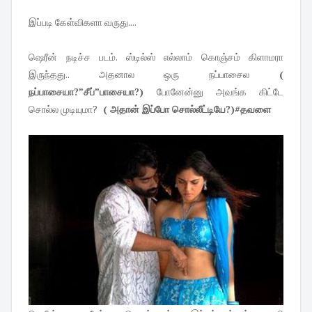
இப்படி கேள்விகளா வருது....
ஷெரீன் நடிச்ச படம். ஸ்டில்ஸ் எல்லாம் கொஞ்சம் கிளாமரா
இருந்தது.. அதனால ஒரு நப்பாசைல
(
நப்பாசையா?”சீப்”பாசையா?)
போனேன்னு அவங்க கிட்டே
சொல்ல முடியுமா?
( அதான் இப்போ சொல்லீட்டியே?)#தவளை