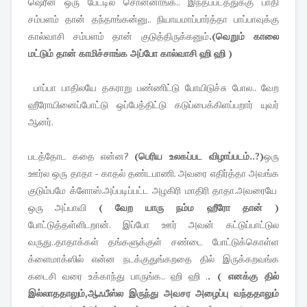
ஷெரீன் ஒரு பேட்டில சொன்னாங்க.. இந்தப்படத்துக்கு பாதி
சம்பளம் தான் தந்தாங்கன்னு.. நியாயமாப்பார்த்தா பாப்பாவுக்கு
கால்வாசி சம்பளம் தான் குடுத்திருக்கனும்
.(வெறும் காலை
மட்டும் தான் காமிச்சாங்க அப்போ கால்வாசி ஹி ஹி )
பாப்பா பாதிலயே தகராறு பண்ணிட்டு போயிடுச்சு போல.. வேற
ஹீரோயினைப்போட்டு ஒப்பேத்திட்டு கடுப்பைக்கிளப்பறார் யுவர்
ஆனர்.
படத்தோட கதை என்ன?
(பெரிய உலகப்பட விழாப்படம்..?)
ஒரு
ஊர்ல ஒரு தாதா - காதல் தண்டபாணி. அவரை எதிர்த்தா அவங்க
குடும்பமே க்ளோஸ்.அப்படிப்பட்ட அழகிரி மாதிரி தாதா.அவரையே
ஒரு அப்பாவி
( வேற யாரு நம்ம ஹீரோ தான் )
போட்டுத்தள்ளிடறான். இப்போ ஊர் அவன் கட்டுப்பாட்டுல
வருது..தாதாக்கள் தங்களுக்குள் சண்டை போட்டுக்கொள்ள
க்ளைமாக்ஸில் என்ன நடக்குதுங்கறதை தில் இருக்கறவங்க
கடைசி வரை உக்காந்து பாருங்க.. ஹி ஹி .
. ( எனக்கு தில்
இல்லாததாலும்,ஆஃபீஸ்ல இருந்து அவசர அழைப்பு வந்ததாலும்