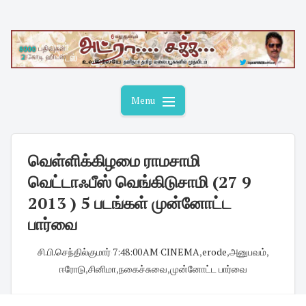
Skip
to
content
Menu
வெள்ளிக்கிழமை ராமசாமி
வெட்டாஃபீஸ் வெங்கிடுசாமி (27 9
2013 ) 5 படங்கள் முன்னோட்ட
பார்வை
சி.பி.செந்தில்குமார்
·
7:48:00 AM
·
CINEMA
,
erode
,
அனுபவம்
,
ஈரோடு
,
சினிமா
,
நகைச்சுவை
,
முன்னோட்ட பார்வை