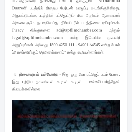
படக்குழுவினர் தங்களது ட்விட்டர் தளத்தில் “‘Attharintiki
Daaredi’ படத்தில் நிறைய பேரிடன் உழைப்பு அடங்கிருக்கிறது.
அதுமட்டுமல்ல, படத்தின் பட்ஜெட்டும் மிக அதிகம். ஆகையால்
அனைவருமே தயவுசெய்து தியேட்டரில் படத்தினை ரசியுங்கள்.
Piracy லிங்குகளை
ad@apfilmchamber.com
மற்றும்
legal@apfilmchamber.com
என்ற இமெயில் முகவரி
அனுப்புங்கள். அல்லது 1800 4250 111 - 94901 64545 என்ற டோல்
ப்ரீ எண்ணிற்கும் தெரிவிக்கலாம்” என்று கூறியுள்ளார்கள்.
4.
நினைவுகள் உன்னோடு
- இது ஒரு லோ பட்ஜெட் படம் போல .
இது பற்றிய தகவல்கள் கூகுள் கூகுள் பண்ணிப்பார்த்தேன்
கிடைக்கவில்லை