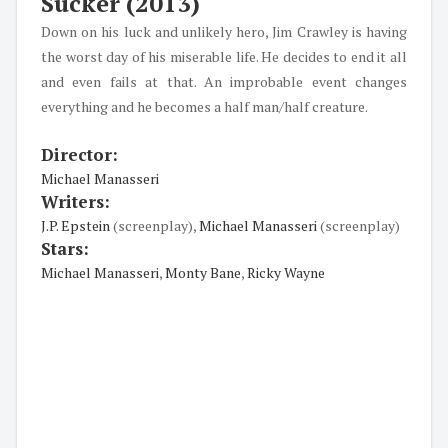
Sucker
(2013)
Down on his luck and unlikely hero, Jim Crawley is having
the worst day of his miserable life. He decides to end it all
and even fails at that. An improbable event changes
everything and he becomes a half man/half creature.
Director:
Michael Manasseri
Writers:
J.P. Epstein
(screenplay),
Michael Manasseri
(screenplay)
Stars:
Michael Manasseri
,
Monty Bane
,
Ricky Wayne