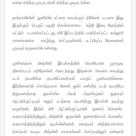
கதை எடுத்த முடிவு. நான் எடுத்த முடிவு அல்ல.
நாற்காலியின் நுனியில் உட்கார வைக்கும் திரில்லர் படமாக இது
இருக்கும். பெரும் பகுதி சென்னையை சுற்றி இரவு நேரத்தில்
மட்டும் படமாக்கப்பட்டது. ஸ்ரீ இப்படத்தில் பாதிக்கப்பட்ட கல்லூரி
மாணவனாக வாழ்ந்து காட்டியுள்ளார். படப்பிடிப்பு வேலைகள்
முடியும் தருவாயில் உள்ளது.
முன்னதாக மிஷ்கின் இயக்கத்தில் வெளியான முகமூடி
திரைப்படம் படுதோல்வி அடைந்தது. இதனால் அவரை வைத்து
படம் தயாரிக்க தயாரிப்பாளர்கள் யாரும் முன்வரவில்லை.
இந்நிலையில் சொந்தமாக லோன் ஓல்ப் என்கிற படத் தயாரிப்பு
நிறுவனத்தை துவக்கிய அவர் அதன்மூலம் ஓநாயும்
ஆட்டுக்குட்டியும் எனும் படத்தை தயாரித்து இயக்கி நடித்து
வருகிறார். இதில் ஸ்ரீ ஆட்டுக்குட்டியின் குணம் கொண்ட
கதாபாத்திரத்திலும், மிஷ்கின் ஓநாயின் குணாதிசயம் கொண்ட
கதாபாத்திரத்திலும் நடிக்கின்றனர். எதையும் வித்தியாசமாக
செய்யக் கூடிய மிஷ்கின் சாகசங்கள் செய்வதிலும் வல்லவர்