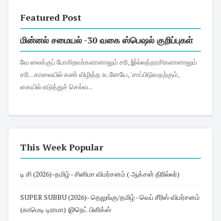
Featured Post
மின்னல் சமையல் -30 வகை ஸ்பெஷல் குறிப்புகள்
வே லைக்குப் போகிறவர்களானாலும் சரி, இல்லத்தரசிகளானாலும்
சரி... காலையில் கண் விழித்த உடனேயே, 'சாப்பிடுவதற்கும்,
கையில் எடுத்துச் செல்வ...
This Week Popular
டி சி (2026)-தமிழ் - சினிமா விமர்சனம் ( ஆக்சன் திரில்லர்)
SUPER SUBBU (2026)- தெலுங்கு/தமிழ் - வெப் சீரிஸ் விமர்சனம்
(காமெடி டிராமா) @நெட் பிளிக்ஸ்