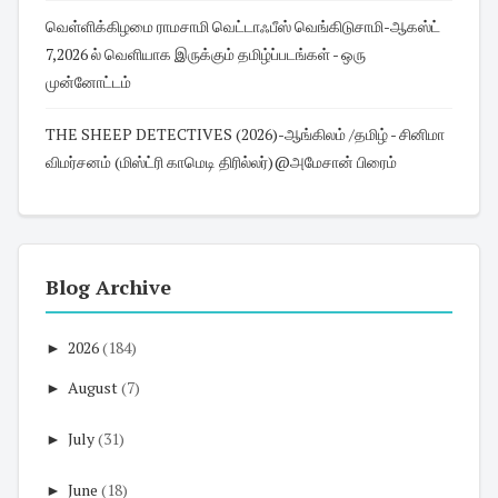
வெள்ளிக்கிழமை ராமசாமி வெட்டாஃபீஸ் வெங்கிடுசாமி-ஆகஸ்ட்
7,2026 ல் வெளியாக இருக்கும் தமிழ்ப்படங்கள் - ஒரு
முன்னோட்டம்
THE SHEEP DETECTIVES (2026)-ஆங்கிலம் /தமிழ் - சினிமா
விமர்சனம் (மிஸ்ட்ரி காமெடி திரில்லர்)@அமேசான் பிரைம்
Blog Archive
►
2026
(184)
►
August
(7)
►
July
(31)
►
June
(18)