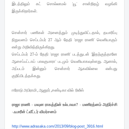
இடத்திலும் கட் சொல்லாமல் 'யூ' சான்றிதழ் வழங்கி
இருக்கிறார்கள்.
சென்சார் பணிகள் அனைத்தும் முடிந்துவிட்டதால், தயாரிப்பு
நிறுவனம் செப்டம்பர் 27 ஆம் தேதி 'ராஜா ராணி' வெளியாகும்
என்று அறிவித்திருக்கிறது.
செப்டம்பர் 27-ம் தேதி 'ராஜா ராணி' படத்துடன் 'இதற்குத்தானே
ஆசைப்பட்டாய் பாலகுமாரா' படமும் வெளியாகவுள்ளது. ஆனால்,
அப்படம் இன்னும் சென்சார் ஆகவில்லை என்பது
குறிப்பிடத்தக்கது.
ஈரோடு அபிராமி , ஆனூர் ,சண்டிகா வில் ரிலீஸ்
ராஜா ராணி - மவுன ராகத்தின் உல்டாவா? - மணிரத்னம் அதிர்ச்சி
-ஃபாரீன் ட்வீட்டர் விமர்சனம்
http://www.adrasaka.com/2013/
09/blog-post_3916.html