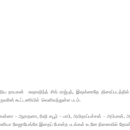
திய நாயகன் சுஷாஷிந்த் சிங் ராஜ்புத், இஷக்ஸாதே திரைப்படத்தில
ருவரின் கூட்டணியில் வெளிவந்துள்ள படம்.
கன்னா – ஆராதனா, ரிஷி கபூர் – பாபி, அமிதாப்பச்சன் – அபிமான், 
ல்ஹானியா லேஜாயேங்கே இதைப் போன்ற படங்கள் உடனே நினைவில் தோன்ற