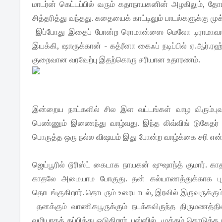
மாடர்ன் கெட்டப்பில் வரும் கதாநாயகனின் அழகிலும்,
சித்தரித்து வந்தது. கதையைக் காட்டிலும் பாடல்களுக்கு மு
இப்போது இதைப் போன்ற ரொமான்ஸை மெலோ டிராமாவாக, க
இயக்கி, ஷாரூக்கான் - கத்ரீனா கைஃப் நடிப்பில் ஏ.ஆர்.
குறைவான வரவேற்பு இதற்கொரு சரியான உதாரணம்.
இன்றைய நாட்களில் சில இள வட்டங்கள் வாழ விரும்பு
பெண்ணும் இணைந்து வாழ்வது. இந்த லிவ்விங் டுகேதர்
பொருத்த ஒரு நல்ல விஷயம் இது போன்ற வாழ்க்கை சரி என
ஜெய்பூரில் டூரிஸ்ட் கைடாக நாயகன் ஷுஷாந்த் குமார். க
காதலே அமையாம போகுது. தன் கல்யாணத்துக்காக புறப
தொடங்குகிறார். தொடரும் உரையாடல், இரவில் இருவருக்கும
தனக்கும் வாணிகபூருக்கும் நடக்கவிருந்த திருமணத்த
வழியாகத் தப்பித்து ஓடுகிறார். பஸ்ஸில் முத்தம் கொடுத்த