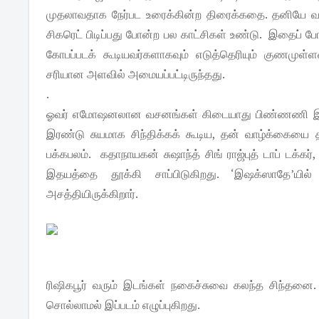
முதலாவதாக நேர்பட உரைக்கின்ற திரைக்கதை. தனியே வா
சிகரெட் பிடிப்பது போன்ற பல காட்சிகள் உண்டு. இதைப் ப
கோபப்படக் கூடியவர்களாகவும் எடுத்தெரியும் குணமுள்ளவ
சரியான அளவில் அமையப்பட்டிருந்தது.
.
ஓவர் எமோஷனலான வசனங்கள் கிடையாது பிண்ணணி இசை 
இரண்டு சுயமாக சிந்திக்கக் கூடிய, தன் வாழ்க்கையை த
பக்கபலம். கதாநாயகன் சுஷாந்த் சிங் ராஜ்புத் டாப் டக்
இதயத்தை தூக்கி சாப்பிடுகிறது. ‘இஷக்ஸாதே’யில
அசத்தியிருக்கிறார்.
ரிஷிகபூர் வரும் இடங்கள் நகைச்சுவை கலந்த சிந்தனை.
சொல்லாமல் இப்படம் எழுப்புகிறது.