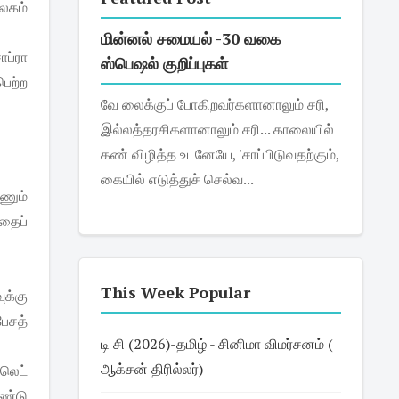
லகம்
மின்னல் சமையல் -30 வகை
ப்ரா
ஸ்பெஷல் குறிப்புகள்
பெற்ற
வே லைக்குப் போகிறவர்களானாலும் சரி,
இல்லத்தரசிகளானாலும் சரி... காலையில்
கண் விழித்த உடனேயே, 'சாப்பிடுவதற்கும்,
கையில் எடுத்துச் செல்வ...
ணும்
தைப்
This Week Popular
ுக்கு
ேசத்
டி சி (2026)-தமிழ் - சினிமா விமர்சனம் (
ஆக்சன் திரில்லர்)
லெட்
ொண்டு