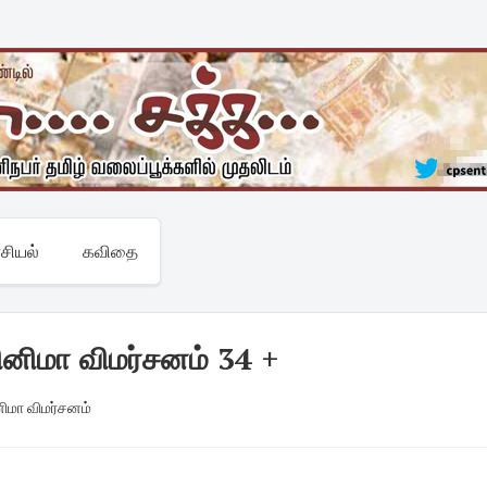
சியல்
கவிதை
மா விமர்சனம் 34 +
மா விமர்சனம்