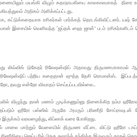
 தோரணையிலும் மயங்கி விழும் கதாநாயகியை காலகாலமாகத் திரை உ
க்கியத்துவம் அதிகம் அளிக்கப்பட்டது.
ட்டுக்கதையாக ரசிகர்கள் பார்க்கத் தொடங்கிவிட்டனர். யஷ் சோ
ரஹ்மான் இசையில் வெளிவந்த ‘ஜப்தக் ஹை ஜான்’ படம் ரசிகர்களிடம் 
வது லிவ்விங் டுகேதர் ரிலேஷன்ஷிப் அதாவது திருமணமாகாமல் ஆ
 ரிலேஷன்ஷிப் பற்றிய கதைதான் ஷுத்த தேசி ரொமான்ஸ். இப்படத்
்றோ, தவறு என்றோ விவாதம் செய்யப்படவில்லை..
ாதலில் விழுந்து தான் மணம் முடிக்கணும்னு நினைக்கிற நம்ம ஹீரோவ
்படும் ஹீரோ பஸ்ஸில் அருகே அமரும் பரிணீதி சோப்ராவுடன் ப
் இருக்கம் வரவழைத்து, லிப்லாக் வரை போகிறது.
ில் மாலை மாற்றும் வேளையில் திருமண வீட்டை விட்டு ஹீரோ டாய்
 பரிணீதியை ஜெய்பூரில் பிறகு சுஷாந்த் சந்திக்க இருவரும் காதல் க