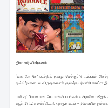
தினமலர் விமர்சனம்
‘கை போ சே’ படத்தில் தனது மெச்சூர்டு நடிப்பால் அசத்
நடிப்பிற்கென பல விருதுகளைக் குவித்த பரிணீதி சோப்ரா இ
பாலிவுட் பிரபலமான ரொமான்ஸ் படங்கள் என்றாலே ராஜேஷ் 
கபூர் 1942 ஏ லவ்ஸ்டோரி, ஷாரூக் கான் – தில்வாலே து