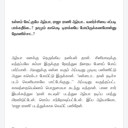
உள்ளம் கேட்குமே ஆர்யா, ராஜா ராணி ஆர்யா.. வளர்ச்சியை எப்படி
பாக்கறீங்க..? நாமும் காமெடி டிராக்லயே போயிருக்கலாமோன்னு
தோணிச்சா..?
ஆர்யா எனக்கு நெருங்கிய நண்பன் தான். சினிமாவுக்கு
வந்தப்பவே சும்மா இருக்குற நேரத்துல நிறைய பேரைப் போய்
பார்ப்பான். அவனுக்கு என்ன வரும் அப்படினு முடிவு பண்ணிட்டு
அதுல கரெக்டா போயிட்டு இருக்கான். “என்னடா.. நான் நடிச்ச
படம் வெளியாகவே மாட்டேங்குது..” அப்படினு வருத்தப்பட்ட
காலத்தையெல்லாம் பொறுமையா கடந்து வந்தான். பாலா சார்
இயக்கத்துல 'நான் கடவுள்' படத்துல ஆர்யா நடிப்ப பாத்து
மிரண்டுட்டேன். ரொம்ப சந்தோஷப்பட்டேன். இப்ப ஆர்யாவோட
'ராஜா ராணி' படத்துக்காக வெயிட் பண்றேன்.