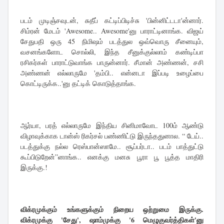
படம் முடிஞ்சவுடன், சுதீப் கட்டிப்பிடிச்சு 'பின்னிட்டடா'ன்னார்.
சிம்ரன் மேடம் 'Awesome.. Awesome'னு பாராட்டினாங்க. விஜய்
சேதுபதி ஒரு 45 நிமிஷம் படத்துல ஒவ்வொரு சீனையும்,
வசனங்களோட சொல்லி, இந்த சீனுக்குல்லாம் கண்டிப்பா
ரசிகர்கள் பாராட்டுவாங்க பாருன்னார். சீமான் அண்ணன், சசி
அண்ணன் எல்லாருமே 'தம்பி.. என்னடா இப்படி உழைப்பை
கொட்டிருக்க..'னு தட்டிக் கொடுத்தாங்க.
ஆர்யா, பரத் எல்லாருமே இந்திய சினிமாவோட 100ம் ஆண்டு
விழாவுக்காக டான்ஸ் ரிகர்சல் பண்ணிட்டு இருந்ததுனால. “ டேய்..
படத்துக்கு நல்ல ரெஸ்பான்ஸாமே.. சூப்பர்டா.. படம் பாத்துட்டு
கூப்பிடுறேன்”னாங்க.. எனக்கு மனசு பூரா பூ பூத்த மாதிரி
இருக்கு.!
விக்ரமுக்கும் உங்களுக்கும் நிறைய ஒற்றுமை இருக்கு.
விக்ரமுக்கு 'சேது', ஷாம்முக்கு '6 மெழுகுவர்த்திகள்'னு