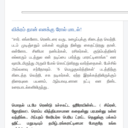
விக்ரம் தான் எனக்கு ரோல் மாடல்!
“சார். எங்களோட ரெண்டரை வருட உழைப்புக்கு கிடைத்த வெற்றி.
படம் முடிஞ்சதும் மக்கள் எழுந்து நின்னு கைதட்டுறது தான்.
என்னோட சினிமா நண்பர்கள், ரசிகர்கள், குடும்பத்தினர்
எல்லாரும் படத்துல என் நடிப்பை பார்த்து பாராட்டினாங்க” என
ஷாமிடமிருந்து அருவி போல் கொட்டுகிறது வார்த்தைகள். பேச்சில்
அவ்வளவு சந்தோஷம். '6 மெழுகுவர்த்திகள்' படத்திற்கு
கிடைத்த வெற்றி, சக நடிகர்கள், ஏற்ற இறக்கத்திலிருக்கும்
திரையுலக பயணம், ஆர்யாவுடனான நட்பு என நீண்ட
உரையாடல்களிலிருந்து..
மொதல் படமே ரெண்டு உச்சகட்ட ஹீரோயின்ஸ்... ( சிம்ரன்,
ஜோதிகா). ரொம்ப வித்தியாசமான கதைன்னு பரபரன்னு உள்ள
வந்தீங்க.. அப்பறம் கேரியர்ல பெரிய ட்ராப்.. தெலுங்கு பக்கம்
ஹிட்.. மறுபடியும் தமிழ்..ரங்கராட்டினமா போகுதே உங்க