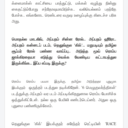
க்ளைமாக்ஸ் காட்சியை பாத்துட்டு, மக்கள் எழுந்து நின்னு
கைதட்டும்போது சந்தோஷமாயிடுச்சு.. வலியெல்லாம் பறந்தே
போச்சு.. எங்களோட ரெண்டரை வருஷ உழைப்புக்கு கிடைச்ச பரிசு
அது.
மொதல்ல மாடலிங், அப்பறம் சின்ன ரோல்.. அப்பறம் ஹீரோ..
அப்பறம் கன்னடப் படம், தெலுங்குல 'கிக்'.. மறுபடியும் தமிழ்ல
சூப்பர் ரோல் பண்ண வாய்ப்பு.. அடுத்த மூவ் ரொம்ப
ஜாக்கிரதையா எடுத்து வெக்க வேண்டிய கட்டாயத்துல
இருக்கீங்க.. இப்ப எப்படி இருக்கு?
ரொம்ப ரொம்ப பயமா இருக்கு. தமிழ்ல அடுத்ததா புதுமுக
ஒருத்தர் படத்துல நடிக்கிறேன். '6 மெழுகுவர்த்திகள்'
இயக்குநர்
படத்துக்கு அப்புறம் வர படம் அப்படிங்கிறதுனால ரொம்ப யோசிச்சு
ஒத்துக்கிட்டேன். நல்ல ஒரு பேமிலி எண்டர்டெய்னர். அதுல ஒரு
புதுமை பண்ணிருக்கோம்.
தெலுங்குல 'கிக்' இயக்குநர் சுரேந்தர் ரெட்டியின் 'RACE