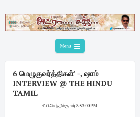
Skip
to
content
Menu
6 மெழுகுவர்த்திகள்' -, ஷாம்
INTERVIEW @ THE HINDU
TAMIL
சி.பி.செந்தில்குமார்
·
8:53:00 PM
·