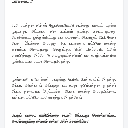
மார்க்கெட்..?
12பி படத்துல சிம்ரன் ஜோதிகாவோடு நடிச்சது எல்லாம் மறக்க
முடியாது. அப்புறமா சில படங்கள் நமக்கு செட்டாகுமானு
யோசிக்காம ஒத்துக்கிட்டது உண்மைதான். ஆனாலும் 12பி, லேசா
லேசா, இயற்கை அப்படினு சில படங்களல மட்டுமே எனக்கு
கரெக்டா அமைஞ்சது. தெலுங்குல 'கிக்' மிகப்பெரிய பிரேக்
கொடுத்தது. இப்போ '6 மெழுகுவர்த்திகள்' என வாழ்நாள்ல மிக
முக்கியமான படமா அமைஞ்சிருக்கு.
முன்னணி ஹீரோக்கள் பலருக்கு பேமிலி பேக்ரவுண்ட் இருக்கு.
அப்பா, அண்ணன் அப்படினு யாராவது குடும்பத்துல ஒருத்தர்
பீல்ட்ல துணையா இருப்பாங்க. ஆனா, எனக்கு அப்படியில்லை.
என்னை மட்டுமே நம்பி களத்துல இருக்கேன்.
பலரும் ஷாமை ராசியில்லாத நடிகர் அப்படினு சொன்னாங்க..
அவங்களுக்கு எல்லாம் என்ன பதில் சொல்றீங்க?