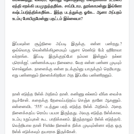
ஏத்தி எறக்கி பயமுறுத்தறீங்க. சாப்பிடாம, தூங்காமன்னு இவ்ளோ
கஷ்டப்படுத்திக்கறீங்க.. இந்த படத்துக்கு ஓகே.. ஆனா அப்பறம்
உடம்பு போயிருமேன்னு பதட்டம் இல்லையா?
இப்பவுள்ள சூழ்நிலை அப்படி இருக்கு. என்ன பண்றது.?
ஒவ்வொரு வெள்ளிக்கிழமையும் புதுசா ரெண்டு பேர் ஹீரோவா
வர்றாங்க. இப்படி இருக்குறப்போ நம்மள இன்னும் நல்லா
புரொக்ஜட் பண்ணக்கூடிய நிலைமை. வேற என்ன பண்ண முடியும்
சொல்லுங்க. நாளைக்கு என்ன நடக்கும்னு யாருக்கும் தெரியாது.
எது பண்ணனும் நினைக்கிறமோ அத இப்பவே பண்ணிறனும்.
நான் எடுத்த ரிஸ்க் அதிகம் தான். கண்ணு எல்லாம் வீங்க வைச்சு
நடிச்சேன். கதைக்கு தேவைப்படுறப்ப செஞ்சு தானே ஆகணும்.
என்னைவிட '555' படத்துல பரத் எடுத்த ரிஸ்க் அதிகம். அதை
நினைக்கறப்ப ரொம்ப பயமா இருந்தது. அவரு எடுத்த ரிஸ்க்கால,
உடம்பு உறுப்புகள் கூட பாதிக்கலாம். இருந்தாலும் ரிஸ்க் எடுத்தார்.
வெற்றியால தான் Fieldல நிலைச்சு நிக்க முடியும்ன்னா எந்த ஒரு
ரிஸ்க் எடுக்கவும் தயாராக இருக்கேன்.