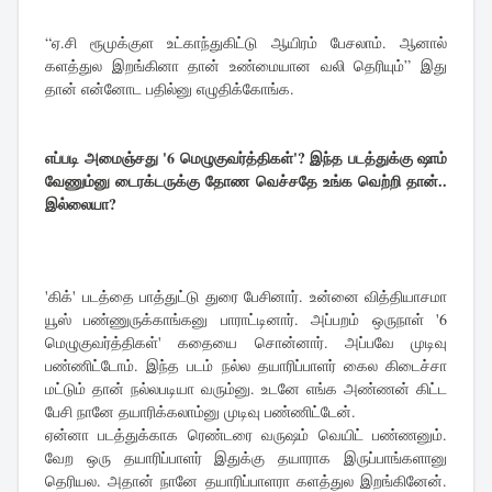
“ஏ.சி ரூமுக்குள உட்காந்துகிட்டு ஆயிரம் பேசலாம். ஆனால்
களத்துல இறங்கினா தான் உண்மையான வலி தெரியும்” இது
தான் என்னோட பதில்னு எழுதிக்கோங்க.
எப்படி அமைஞ்சது '6 மெழுகுவர்த்திகள்'? இந்த படத்துக்கு ஷாம்
வேணும்னு டைரக்டருக்கு தோண வெச்சதே உங்க வெற்றி தான்..
இல்லையா?
'கிக்' படத்தை பாத்துட்டு துரை பேசினார். உன்னை வித்தியாசமா
யூஸ் பண்ணுருக்காங்கனு பாராட்டினார். அப்பறம் ஒருநாள் '6
மெழுகுவர்த்திகள்' கதையை சொன்னார். அப்பவே முடிவு
பண்ணிட்டோம். இந்த படம் நல்ல தயாரிப்பாளர் கைல கிடைச்சா
மட்டும் தான் நல்லபடியா வரும்னு. உடனே எங்க அண்ணன் கிட்ட
பேசி நானே தயாரிக்கலாம்னு முடிவு பண்ணிட்டேன்.
ஏன்னா படத்துக்காக ரெண்டரை வருஷம் வெயிட் பண்ணனும்.
வேற ஒரு தயாரிப்பாளர் இதுக்கு தயாராக இருப்பாங்களானு
தெரியல. அதான் நானே தயாரிப்பாளரா களத்துல இறங்கினேன்.