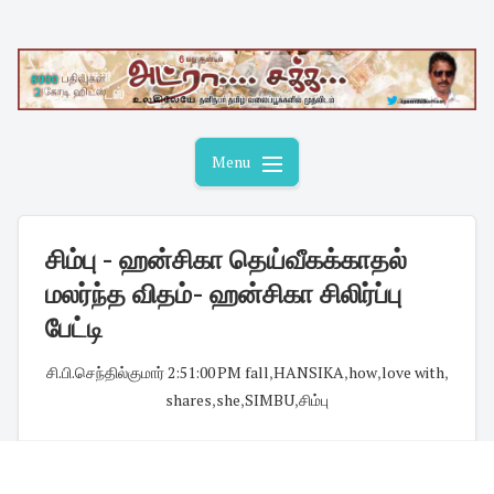
Skip
to
content
Menu
சிம்பு - ஹன்சிகா தெய்வீகக்காதல்
மலர்ந்த விதம்- ஹன்சிகா சிலிர்ப்பு
பேட்டி
சி.பி.செந்தில்குமார்
·
2:51:00 PM
·
fall
,
HANSIKA
,
how
,
love with
,
shares
,
she
,
SIMBU
,
சிம்பு