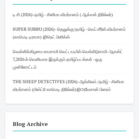
டி சி (2026)-தமிழ் - சினிமா விமர்சனம் ( ஆக்சன் திரில்லர்)
SUPER SUBBU (2026)- தெலுங்கு/தமிழ் - வெப் சீரிஸ் விமர்சனம்
(காமெடி டிராமா) @நெட் பிளிக்ஸ்
வெள்ளிக்கிழமை ராமசாமி வெட்டாஃபீஸ் வெங்கிடுசாமி-ஆகஸ்ட்
7,2026 ல் வெளியாக இருக்கும் தமிழ்ப்படங்கள் - ஒரு
முன்னோட்டம்
THE SHEEP DETECTIVES (2026)-ஆங்கிலம் /தமிழ் - சினிமா
விமர்சனம் (மிஸ்ட்ரி காமெடி திரில்லர்)@அமேசான் பிரைம்
Blog Archive