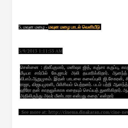
மவுன மழை பாடல் வெளியீடு
5. மவுன மழை -
5/9/2013 1:11:53 AM
சென்னை : திலீப்குமார், மனிஷா ஜித், கஞ்சா கருப்பு, க
மீடியா சார்பில் கே.ஜாபர் அலி தயாரிக்கிறார். ஆனந்த
வி.எம்.ஆறுமுகம். இதன் பாடலை கலைப்புலி ஜி.சேகரன், ச
ராஜா, விஜயமுரளி, பீலிசிவம் பெற்றனர். படம் பற்றி ஆனந்
ஹீரோ தன் காதலுக்காக எதையும் செய்யத் துணிகிறார். ஆனா
அதிலிருந்து அவர் மீண்டாரா என்பது கதை’ என்றார்
- See more at: http://cinema.dinakaran.com/cine-n