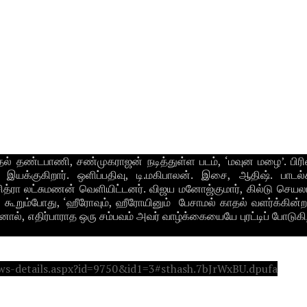
ாதல் தண்டபாணி, சண்முகராஜன் நடித்துள்ள படம், ‘மவுன மழை’. பிரி
் இயக்குகிறார். ஒளிப்பதிவு, டி.மகிபாலன். இசை, ஆதிஷ். பாடல்
ித்ரா லட்சுமணன் வெளியிட்டனர். விஜய மனோஜ்குமார், கில்டு செயல
த் கூறும்போது, ‘ஹீரோவும், ஹீரோயினும் பேசாமல் காதல் வளர்க்கின்ற
ல், எதிர்பாராத ஒரு சம்பவம் அவர் வாழ்க்கையையே புரட்டிப் போடுகி
ews-details.aspx?id=9750&id1=3#sthash.7bJrWxBU.dpufa