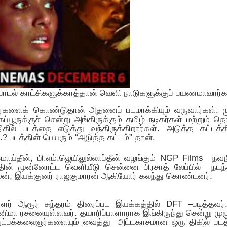
் பாடல் காட்சிகளுக்காத்தான் வெளி நாடுகளுக்குப் பயணமாவார்க
ைஞர்களைக் கொண்டுதான் அதனைப் படமாக்கியும் வருவார்கள். ம
பூருக்குச் சென்று அங்கிருக்கும் தமிழ் நடிகர்கள் மற்றும் தொ
ல் படத்தை எடுத்து வந்திருக்கிறார்கள். அடுத்த கட்டத்தி
? படத்தின் பெயரும் “அடுத்த கட்டம்” தான்.
 மொய்தீன், பி.எம்.ஜெயிலுல்லாப்தீன் வழங்கும் NGP Films நவந
தின் முன்னோட்ட வெளியீடு சென்னை பிரசாத் லேப்பில் நடந்த
ளதமன், இயக்குனர் ராஜகுமாரன் ஆகியோர் கலந்து கொண்டனர்.
ர் ஆரூர் சுந்தரம் திரைப்பட இயக்கத்தில் DFT –படித்தவர்
னிமா ரசனையுள்ளவர். தயாரிப்பாளாராக இங்கிருந்து சென்று முழ
் நுட்பக்கலைஞர்களையும் வைத்து அட்டகாசமான ஒரு திகில் பட