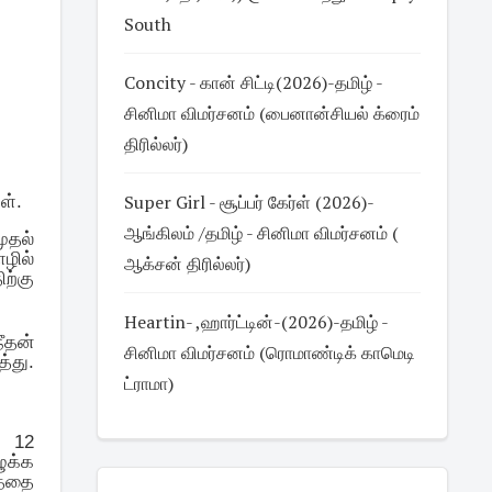
South
Concity - கான் சிட்டி(2026)-தமிழ் -
சினிமா விமர்சனம் (பைனான்சியல் க்ரைம்
திரில்லர்)
Super Girl - சூப்பர் கேர்ள் (2026)-
ள்.
ஆங்கிலம் /தமிழ் - சினிமா விமர்சனம் (
ுதல்
ழில்
ஆக்சன் திரில்லர்)
ற்கு
Heartin- ,ஹார்ட்டின்-(2026)-தமிழ் -
ீதன்
சினிமா விமர்சனம் (ரொமாண்டிக் காமெடி
்து.
ட்ராமா)
. 12
ுக்க
த்தை