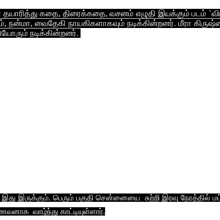
முகன் தயாரித்து கதை, திரைக்கதை, வசனம் எழுதி இயக்கும் படம் `விட
ம், நன்மா, வைதேகி நாயகிகளாகவும் நடிக்கின்றனர். மீரா கிருஷ்
ரும் நடிக்கின்றனர்.
போனை வைத்து தயாராகியுள்ள முக்கோண காதல் கதை. மிஸ்டு 
களும் செல்போனிலேயே பயணிக்கும். நாயகனுக்கு மிஸ்டுகால் வருகி
ி பேசி காதல் வயப்படுகிறான். அவளை திருமணம் செய்து க
ை சந்திக்க காத்திருக்கிறான். அப்பெண்ணோ வரவில்லை. அதன் ப
ரச்சினையும் படத்தில் இருக்கும். சென்னை, புதுவையில் படப்பிட
கே. மோகன், நடனம்: ராபர்ட்சன், ஸ்டண்ட்: ஆர்.கே. முரளி.
க இது இருக்கும். பெரும் பகுதி சென்னையை சுற்றி இரவு நேரத்தில் மட
மாணவனாக வாழ்ந்து காட்டியுள்ளார்.