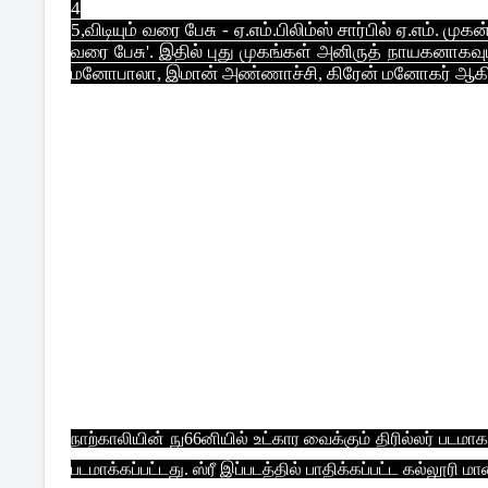
4
5,விடியும் வரை பேசு - ஏ.எம்.பிலிம்ஸ் சார்பில் ஏ.எம். 
வரை பேசு'. இதில் புது முகங்கள் அனிருத் நாயகனாகவு
மனோபாலா, இமான் அண்ணாச்சி, கிரேன் மனோகர் ஆகியோ
படம் பற்றி இயக்குனர் முகன் சொல்கிறார். செல்
சுவாரஸ்யங்கள் படத்தில் இருக்கும். எல்லா கேரக்டர்
அதில் பேசும் பெண்ணோடு நட்பாகிறான். அடிக்கட
விரும்புகிறான். அப்பெண்ணும் சம்மதிக்கிறாள். அவள
அவன் என்னவாகிறான் என்பது மீதி கதை.
காமெடி கலந்த ஜனரஞ்சக படமாக உருவாகியுள்ளது. சமூக பி
நடந்து முடிந்துள்ளது. அடுத்த மாதம் ரிலீசாகிறது.
இசை: மோகன்ராஜ், ஒளிப்பதிவு: ராஜாமணி, எடிட்டிங்: பி.
நாற்காலியின் நு66னியில் உட்கார வைக்கும் திரில்லர் படமா
படமாக்கப்பட்டது. ஸ்ரீ இப்படத்தில் பாதிக்கப்பட்ட கல்லூரி 