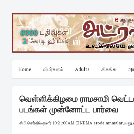
Skip
to
content
Home
விமர்சனம்
Adults
கிசுகிசு
அர
வெள்ளிக்கிழமை ராமசாமி வெட்டா
படங்கள் முன்னோட்ட பார்வை
சி.பி.செந்தில்குமார்
·
10:21:00 AM
·
CINEMA
,
erode
,
mnmalar
,
அனுப