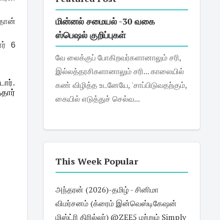
மின்னல் சமையல் -30 வகை
தான்
ஸ்பெஷல் குறிப்புகள்
ர் 6
வே லைக்குப் போகிறவர்களானாலும் சரி,
இல்லத்தரசிகளானாலும் சரி... காலையில்
ார்.
கண் விழித்த உடனேயே, 'சாப்பிடுவதற்கும்,
தார்
கையில் எடுத்துச் செல்வ...
This Week Popular
அந்தரன் (2026)-தமிழ் - சினிமா
விமர்சனம் (க்ரைம் இன்வெஸ்டிகேஷன்
மிஸ்ட்ரி திரில்லர்) @ZEE5 மற்றும் Simply