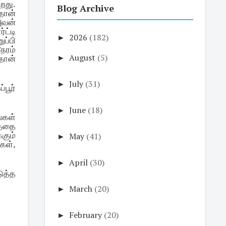
றது.
Blog Archive
தான்
அவன்
ட்டி
►
2026
(182)
ப்பி
ேரம்
►
August
(5)
தான்
►
July
(31)
பூர்
►
June
(18)
்கள்
த்தை
►
May
(41)
கும்
கள்,
►
April
(30)
ுத்த
►
March
(20)
►
February
(20)