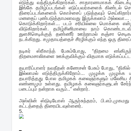
எடுத்து வந்திருக்கிறார்கள். சாதாரணமாகக் கிடைக்க
இங்கே தமிழ்ப்படங்கள் எடுப்பவர்களைக் கிண்டல் செய
திரைப்படங்களைக் கொச்சைப் படுத்தவும் செய்க
மனதைப் புண்படுத்தாமலாவது இருக்கலாம் அல்லவா... இங்
கொடுக்கிறார்கள்... படம் சரியில்லை மொக்கை என்று
விடுகிறார்கள். தமிழ்சினிமாவை நாம் கொண்டாட
துளசிசெடிக்குத் தண்ணீர் ஊற்றாமல் கஞ்சா செடிக
நடக்கிறது. சமுதாயத்தைச் சீரழிக்கும் எந்த ஒரு திரைப
நடிகர் ஸ்ரீகாந்த் பேசும்போது, “திறமை எங்கிரு
திறமைசாலிகளை ஊக்குவிக்கும் விதமாக எடுக்கப்பட்ட அ
தயாரிப்பாளர் நவநீதன் கணேசன் பேசும் போது, “திகில்
இல்லாமல் எடுத்திருக்கிறோம்... முழுக்க முழுக
தயாரித்தது போல தமிழகக் கலைஞர்களும் மலேசிய சிங்க
எண்ணமும் உள்ளது. தமிழகக் கலைஞர்களுடன் சேர்ந்
படைப்பும் நன்றாக வரும்..” என்றார்.
அஸ்வின் ஸ்டுடியோஸ் ஆருர்சுந்தரம், பி.எம்.முகமது
கட்டத்தைத் திரையிடவுள்ளனர்.
5.