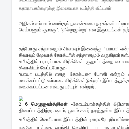
கதாநாயகர்களுக்கு இணையாக உயர்த்தி விட்டனர்.
அதிகம் சம்பளம் வாங்கும் நகைச்சுவை நடிகர்கள் பட்டியல
செய்யணும் குமாரு’, ‘தில்லுமுல்லு’ என இருபடங்கள்
தற்போது சந்தானமும் சிவாவும் இணைந்து ‘யாயா’ என்ற பட
சிவாவும் ஷேவாக் கேரக்டரில் சந்தானமும் வருகிறார்கள்
சமீபத்தில் பரபரப்பாக கிரிக்கெட் சூதாட்டத்தை மைய
சிவாவிடம் கேட்டபோது:-
‘யாயா படத்தில் எனது கேரக்டரை டோனி என்றும் ச
வைக்கப்பட்டு உள்ளன. கிரிக்கெட்டுக்கும் இப்படத்துக
வைக்கப்பட்டன என்பது புரியும்’ என்றார்.
2
6 மெழுகுவர்த்திகள் -
கோடம்பாக்கத்தில் அமோக 
திரைப்படத்திற்கு. ஷாம், பூனம் கவுர் நடித்துள்ள இப்ப
சமீபத்தில் வெளியான இப்படத்தின் டிரைலரே புரியவில்லை
எனவே படத்தை வாங்கி வெளியிட பட முதலாளிகள் கோ