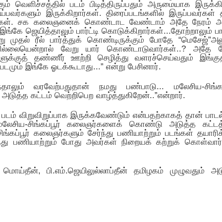
ும் வெளிச்சத்தில் படம் பிடித்திருப்பதும் அருமையாக இருக்கி
்பவர்களும் இருக்கிறார்கள். திரைப்படங்களில் இருப்பவர்கள் 
ிறார்கள். சக கலைஞனைக் கொண்டாட வேண்டாம் அதே நேரம் 
கே ஜெயித்தாலும் பார்ட்டி கொடுக்கிறார்கள்...தோற்றாலும் பார்
 முதல் ரீல் பார்த்துக் கொண்டிருக்கும் போதே “மெசேஜ்”அனு
வில்லையென்றால் வேறு யார் கொண்டாடுவார்கள்..? அதே ந
ளுக்குத் தண்ணீர் ஊற்றி செழித்து வளரச்செய்வதும் இங்கு
்படமும் இங்கே ஓடக்கூடாது...” என்று பேசினார்.
ந்தாலும் வரவேற்பதுதான் நமது பண்பாடு... மலேசிய-சிங்கப்
டுத்த கட்டம் வெற்றிபெற வாழ்த்துகிறேன்..”என்றார்.
 படம் விறுவிறுப்பாக இருக்கவேண்டும் என்பதற்காகத் தான் பாடல
்க மலேசிய-சிங்கப்பூர் கலைஞர்களைக் கொண்டு அடுத்த கட்ட
ப்பூர் கலைஞர்களும் சேர்ந்து பணியாற்றும் படங்கள் தயாரிக்
து பணியாற்றும் போது அவர்கள் நிறையக் கற்றுக் கொள்வார்
 மொய்தீன், பி.எம்.ஜெயிலுல்லாப்தீன் தமிழகம் முழுவதும் அட