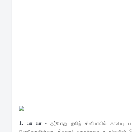
1.
யா யா
-
தற்போது தமிழ் சினிமாவில் காமெடி 
வெளிவருகின்றன. இதனால் நகைச்சுவை நடிகர்களின் இடம்