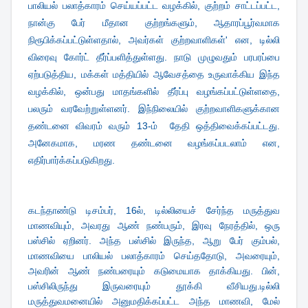
பாலியல் பலாத்காரம் செய்யப்பட்ட வழக்கில், குற்றம் சாட்டப்பட்ட,
நான்கு பேர் மீதான குற்றங்களும், ஆதாரப்பூர்வமாக
நிரூபிக்கப்பட்டுள்ளதால், அவர்கள் குற்றவாளிகள்' என, டில்லி
விரைவு கோர்ட் தீர்ப்பளித்துள்ளது. நாடு முழுவதும் பரபரப்பை
ஏற்படுத்திய, மக்கள் மத்தியில் ஆவேசத்தை உருவாக்கிய இந்த
வழக்கில், ஒன்பது மாதங்களில் தீர்ப்பு வழங்கப்பட்டுள்ளதை,
பலரும் வரவேற்றுள்ளனர். இந்நிலையில் குற்றவாளிகளுக்கான
தண்டனை விவரம் வரும் 13-ம்‌‌‌‌‌‌‌‌‌‌‌‌ ‌ தேதி ஒத்திவைக்கப்பட்டது.
அனேகமாக, மரண தண்டனை வழங்கப்படலாம் என,
எதிர்பார்க்கப்படுகிறது.
கடந்தாண்டு டிசம்பர், 16ல், டில்லியைச் சேர்ந்த மருத்துவ
மாணவியும், அவரது ஆண் நண்பரும், இரவு நேரத்தில், ஒரு
பஸ்சில் ஏறினர். அந்த பஸ்சில் இருந்த, ஆறு பேர் கும்பல்,
மாணவியை பாலியல் பலாத்காரம் செய்ததோடு, அவரையும்,
அவரின் ஆண் நண்பரையும் கடுமையாக தாக்கியது. பின்,
பஸ்சிலிருந்து இருவரையும் தூக்கி வீசியது.டில்லி
மருத்துவமனையில் அனுமதிக்கப்பட்ட அந்த மாணவி, மேல்