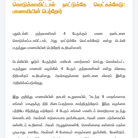
கொடுக்காவிட்டால் நாட்டுக்கே வெட்கக்கேடு:
மாணவியின் பெற்றோர்
புதுடெல்லி:
குற்றவாளிகள் 4 பேருக்கும் மரண தண்டனை
கொடுக்கப்படாவிட்டால், அது நாட்டுக்கே வெட்கக்கேடு என்று டெல்லி
மருத்துவ மாணவியின் பெற்றோர் கூறியுள்ளனர்.
டெல்லியில் ஓடும் பேருந்தில் பாலியல் பலாத்காரம் செய்து கொல்லப்பட்ட
மருத்துவ மாணவி வழக்கில் 4 பேரும் குற்றவாளிகள் என்று விரைவு
நீதிமன்றம் கூறியுள்ளது. அவர்களுக்கான தண்டனை விவரம் இன்று
அறிவிக்கப்படுகிறது.
இது குறித்து மாணவியின் தாயார் கூறுகையில், "கடந்த 9 மாதங்களாக
எங்கள் மகளுக்கு நீதி கிடைப்பதற்காக காத்திருந்தோம். இந்த வழக்கை
பற்றியே சிந்தித்து வந்தோம். 4 பேரும் எங்கள் மகளிடம் கொடூரமாக நடந்து
கொண்டனர். அவர்கள் கடுமையாக தாக்கியதாக, அவள் மரண படுக்கையில்
என்னிடம் கூறினாள். அவள் அழுதுகொண்டே சொன்னதை என்னால் மறக்க
முடியாது. எனவே, அவர்கள் 4 பேரையும் சாகும்வரை தூக்கிலிட வேண்டும்.