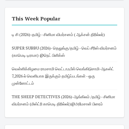
This Week Popular
டி சி (2026)-தமிழ் - சினிமா விமர்சனம் ( ஆக்சன் திரில்லர்)
SUPER SUBBU (2026)- தெலுங்கு/தமிழ் - வெப் சீரிஸ் விமர்சனம்
(காமெடி டிராமா) @நெட் பிளிக்ஸ்
வெள்ளிக்கிழமை ராமசாமி வெட்டாஃபீஸ் வெங்கிடுசாமி-ஆகஸ்ட்
7,2026 ல் வெளியாக இருக்கும் தமிழ்ப்படங்கள் - ஒரு
முன்னோட்டம்
THE SHEEP DETECTIVES (2026)-ஆங்கிலம் /தமிழ் - சினிமா
விமர்சனம் (மிஸ்ட்ரி காமெடி திரில்லர்)@அமேசான் பிரைம்