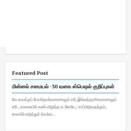
Featured Post
மின்னல் சமையல் -30 வகை ஸ்பெஷல் குறிப்புகள்
வே லைக்குப் போகிறவர்களானாலும் சரி, இல்லத்தரசிகளானாலும்
சரி... காலையில் கண் விழித்த உடனேயே, 'சாப்பிடுவதற்கும்,
கையில் எடுத்துச் செல்வ...