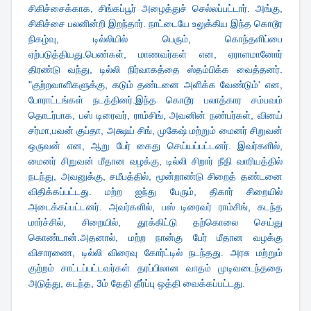
சிகிச்சைக்காக, சிங்கப்பூர் அழைத்துச் செல்லப்பட்டார். அங்கு,
சிகிச்சை பலனின்றி இறந்தார். நாட்டையே உலுக்கிய இந்த கொடூர
நிகழ்வு, டில்லியில் பெரும், கொந்தளிப்பை
ஏற்படுத்தியது.பெண்கள், மாணவர்கள் என, ஏராளமானோர்
திரண்டு வந்து, டில்லி நிர்வாகத்தை ஸ்தம்பிக்க வைத்தனர்.
"குற்றவாளிகளுக்கு, கடும் தண்டனை அளிக்க வேண்டும்' என,
போராட்டங்கள் நடத்தினர்.இந்த கொடூர பலாத்கார சம்பவம்
தொடர்பாக, பஸ் டிரைவர், ராம்சிங், அவனின் நண்பர்கள், வினய்
சர்மா,பவன் குப்தா, அக்ஷய் சிங், முகேஷ் மற்றும் மைனர் சிறுவன்
ஒருவன் என, ஆறு பேர் கைது செய்யப்பட்டனர். இவர்களில்,
மைனர் சிறுவன் மீதான வழக்கு, டில்லி சிறார் நீதி வாரியத்தில்
நடந்து, அவனுக்கு, சமீபத்தில், மூன்றாண்டு சிறைத் தண்டனை
விதிக்கப்பட்டது. மற்ற ஐந்து பேரும், திகார் சிறையில்
அடைக்கப்பட்டனர். அவர்களில், பஸ் டிரைவர் ராம்சிங், கடந்த
மார்ச்சில், சிறையில், தூக்கிட்டு தற்கொலை செய்து
கொண்டான்.அதனால், மற்ற நான்கு பேர் மீதான வழக்கு
விசாரணை, டில்லி விரைவு கோர்ட்டில் நடந்தது. அரசு மற்றும்
குற்றம் சாட்டப்பட்டவர்கள் தரப்பிலான வாதம் முடிவடைந்ததை
அடுத்து, கடந்த, 3ம் தேதி தீர்ப்பு ஒத்தி வைக்கப்பட்டது.