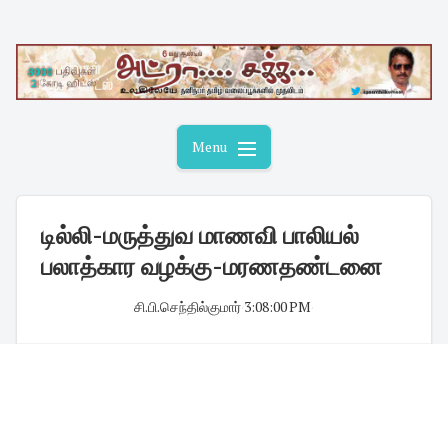
Skip
to
content
Menu
டில்லி-மருத்துவ மாணவி பாலியல்
பலாத்கார வழக்கு-மரணதண்டனை
சி.பி.செந்தில்குமார்
·
3:08:00 PM
·