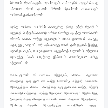
இதனால் தேவர்களும், அசுரர்களும் அச்சத்தில் ஆளுக்கொரு
பக்கமாக சிதறி ஓடினர். பின்னர் தேவர்கள் அனைவரும்
கயிலைக்கு விரைந்தனர்.
அங்கு கயிலை வாயிலில் காவலுக்கு நின்ற நந்தி தேவரிடம்
அனுமதி பெற்றுக்கொண்டு உள்ளே சென்று ஆபத்து காலங்களில்
எல்லாம் உலகை காத்து அருள்புரியும் சிவபெருமானிடம், அழுது,
தொழுது முறையிட்டனர். அப்பொழுது ஈசன், தன் நிழலில் இருந்து
தோன்றியவரும், பேரழகருமான அணுக்கத் தொண்டர் சுந்தரரை
அழைத்து, `அவ் விஷத்தை இவ்விடம் கொண்டுவா!' என்று
உத்தரவிட்டார்.
சிவபெருமான் கட்டளைப்படி சுந்தரரும், கொடிய ஆலகால
விஷத்தை ஒரு துளியாக மாற்றி கொண்டு வந்தார். உலகையே
அச்சுறுத்திய கொடிய விஷத்தை ஒரு துளியாக மாற்றி, சுந்தரர்
கொண்டு வந்ததை பார்த்து தேவர்கள் அனைவரும் அதிசயித்து
நின்றனர். அந்த விஷத்தை வாங்கிய ஈசன், அதனை அருந்தினார்.
அப்போது அருகில் அமர்ந்திருந்த பார்வதிதேவி பதற்றம்