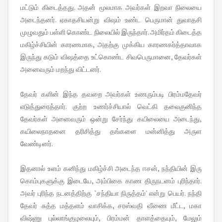
மட்டும் கிடைத்தது. அதன் மூலமாக அவர்கள் இறவா நிலையை
அடைந்தனர். ஏகாதசியன்று விஷம் உண்ட பெருமான் துவாதசி
முழுவதும் பள்ளி கொண்ட நிலையில் இருந்தார். அமிர்தம் கிடைத்த
மகிழ்ச்சியின் காரணமாக, அதற்கு முக்கிய காரணகர்த்தாவாக
இருந்து கடும் விஷத்தை உட்கொண்ட சிவபெருமானை, தேவர்கள்
அனைவரும் மறந்து விட்டனர்.
தேவர் களின் இந்த தவறை அவர்கள் உணரும்படி பிரம்மதேவர்
எடுத்துரைத்தார். குற்ற உணர்ச்சியால் வெட்கி தலைகுனிந்த
தேவர்கள் அனைவரும் ஒன்று சேர்ந்து கயிலையை அடைந்து,
கயிலைநாதனை தரிசித்து தங்களை மன்னித்து அருள
வேண்டினர்.
இதனால் உளம் கனிந்து மகிழ்ச்சி அடைந்த ஈசன், நந்தியின் இரு
கொம்புகளுக்கு இடையே, அம்பிகை காண திருநடனம் புரிந்தார்.
அவர் புரிந்த நடனத்திற்கு `சந்தியா நிருத்தம்' என்று பெயர். நந்தி
தேவர் சுத்த மத்தளம் வாசிக்க, சரஸ்வதி வீணை மீட்ட, மகா
விஷ்ணு புல்லாங்குழலையும், பிரம்மன் தாளத்தையும், மேலும்