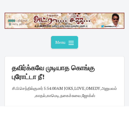
Skip
to
content
Menu
தவிர்க்கவே முடியாத கொங்கு
புரோட்டா நீ!
சி.பி.செந்தில்குமார்
·
5:54:00 AM
·
JOKS
,
LOVE
,
OMEDY
,
அனுபவம்
,
காதல்
,
காமெடி
,
நகைச்சுவை
,
ஜோக்ஸ்