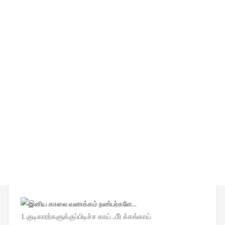
1. குடிகாரர்களுக்குப்பிடிச்ச காய் ..பீர் க்கங்காய்