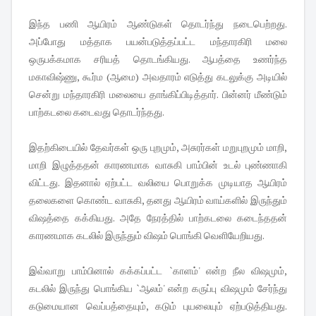
இந்த பணி ஆயிரம் ஆண்டுகள் தொடர்ந்து நடைபெற்றது.
அப்போது மத்தாக பயன்படுத்தப்பட்ட மந்தாரகிரி மலை
ஒருபக்கமாக சரியத் தொடங்கியது. ஆபத்தை உணர்ந்த
மகாவிஷ்ணு, கூர்ம (ஆமை) அவதாரம் எடுத்து கடலுக்கு அடியில்
சென்று மந்தாரகிரி மலையை தாங்கிப்பிடித்தார். பின்னர் மீண்டும்
பாற்கடலை கடைவது தொடர்ந்தது.
இதற்கிடையில் தேவர்கள் ஒரு புறமும், அசுரர்கள் மறுபுறமும் மாறி,
மாறி இழுத்ததன் காரணமாக வாசுகி பாம்பின் உடல் புண்ணாகி
விட்டது. இதனால் ஏற்பட்ட வலியை பொறுக்க முடியாத ஆயிரம்
தலைகளை கொண்ட வாசுகி, தனது ஆயிரம் வாய்களில் இருந்தும்
விஷத்தை கக்கியது. அதே நேரத்தில் பாற்கடலை கடைந்ததன்
காரணமாக கடலில் இருந்தும் விஷம் பொங்கி வெளியேறியது.
இவ்வாறு பாம்பினால் கக்கப்பட்ட `காளம்' என்ற நீல விஷமும்,
கடலில் இருந்து பொங்கிய `ஆலம்' என்ற கருப்பு விஷமும் சேர்ந்து
கடுமையான வெப்பத்தையும், கடும் புயலையும் ஏற்படுத்தியது.