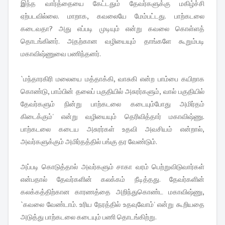
இந்த வார்த்தையை கேட்டதும் தேவர்களுக்கு மகிழ்ச்சி
ஏற்படவில்லை. மாறாக, கவலையே மேம்பட்டது. பாற்கடலை
கடைவதா? அது எப்படி முடியும் என்று கவலை கொள்ளத்
தொடங்கினர். அதற்கான வழியையும் தாங்களே கூறும்படி
மகாவிஷ்ணுவை பணிந்தனர்.
`மந்தாரகிரி மலையை மத்தாக்கி, வாசுகி என்ற பாம்பை கயிறாக
கொண்டு, பாம்பின் தலைப் பகுதியில் அசுரர்களும், வால் பகுதியில்
தேவர்களும் நின்று பாற்கடலை கடையும்போது அமிர்தம்
கிடைக்கும்' என்று வழியையும் தெரிவித்தார் மகாவிஷ்ணு.
பாற்கடலை கடைய அசுரர்கள் உதவி அவசியம் என்றால்,
அவர்களுக்கும் அமிர்தத்தில் பங்கு தர வேண்டும்.
அப்படி கொடுத்தால் அவர்களும் சாகா வரம் பெற்றுவிடுவார்கள்
என்பதால் தேவர்களின் கலக்கம் நீடித்தது. தேவர்களின்
கலக்கத்திற்கான காரணத்தை அறிந்துகொண்ட மகாவிஷ்ணு,
`கவலை வேண்டாம். உரிய நேரத்தில் உதவுவோம்' என்று கூறியதை
அடுத்து பாற்கடலை கடையும் பணி தொடங்கிற்று.