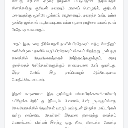
என்பது சரியாக ஏழரை நாழ
ிகை மட்டும்தான். திரியோதசி
தினத்தன்று சூரியன் மறையும் மாலைப் பொழுதில், சூரியன்
மறைவதற்கு மூன்றே முக்கால் நாழிகையும், மறைந்த பின்பு உள்ள
மூன்றே முக்கால் நாழிகையுமாக உள்ள ஏழரை நாழிகை காலம் தான்
பிரதோஷ காலமாகும்.
மாதம் இருமுறை திரியோதசி நாளில் பிரதோஷம் வந்த போதிலும்
சனிக்கிழமை நாளில் வரும் பிரதோஷம் மிகவும் சிறந்தது. முன் ஒரு
காலத்தில் தேவலோகத்தைச் சேர்ந்தவர்களுக்கும், அசுர
குலத்தைச் சேர்ந்தவர்களுக்கும் கடுமையான போர் மூண்டது.
இந்த போரில் இரு தரப்பினரும் ஆக்ரோஷமாக
மோதிக்கொண்டனர்.
இதன் காரணமாக இரு தரப்பிலும் பல்லாயிரக்கணக்கானோர்
உயிரிழக்க நேரிட்டது. இப்படியே போனால், போர் முடிவுறும்போது
தேவலோகத்தில் தேவர்கள் யாரும் உயிருடன் இருக்க மாட்டார்கள்
என்று எண்ணிய தேவர்கள் இதனை நினைத்து கலக்கம்
கொண்டனர். பின்னர் இதற்கு ஒரு தீர்வு கிடைக்க வேண்டி