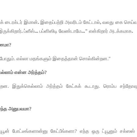
க்
டைரக்டர்
இமான்
.
இதைப்பற்றி
அவரிடம்
கேட்டால்
,
வலது
கை
செய்
இருக்கிறார்
.
ப்ளீஸ்
...
பப்ளிஸிடி
வேண்டாமே
..."
என்கிறார்
அடக்கமாக
.
ணமா
?
போதும்
.
எல்லா
மதங்களும்
இதைத்தான்
சொல்கின்றன
."
ல்லாம்
என்ன
அர்த்தம்
?
ன்றன
.
இதுக்கெல்லாம்
அர்த்தம்
கேட்கக்
கூடாது
.
ரொம்ப
சந்தோஷ
ந்த
அனுபவமா
?
்யூன்
போட்டீங்களான்னு
கேட்பீங்களா
?
எந்த
ஒரு
ட்யூனும்
சக்ஸஸ்