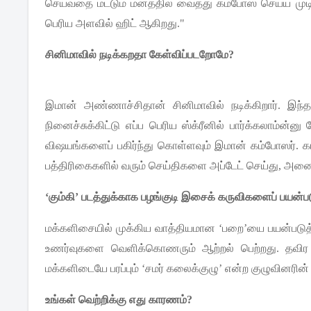
செய்வதை
மட்டும்
மனத்தில்
வைத்து
கம்போஸ்
செய்ய
முட
பெரிய
அளவில்
ஹிட்
ஆகிறது
."
சினிமாவில்
நடிக்கறதா
கேள்விப்படறோமே
?
இமான்
அண்ணாச்சிதான்
சினிமாவில்
நடிக்கிறார்
.
இந்
நினைச்சுக்கிட்டு
எப்ப
பெரிய
ஸ்க்ரீனில்
பார்க்கலாம்ன்னு
விஷயங்களைப்
பகிர்ந்து
கொள்ளவும்
இமான்
கம்போஸர்
.
க
பத்திரிகைகளில்
வரும்
செய்திகளை
அப்டேட்
செய்து
,
அனை
‘
கும்கி
’
படத்துக்காக
பழங்குடி
இசைக்
கருவிகளைப்
பயன்பட
மக்களிசையில்
முக்கிய
வாத்தியமான
‘
பறை
’
யை
பயன்படுத
உணர்வுகளை
வெளிக்கொணரும்
ஆற்றல்
பெற்றது
.
தவிர
மக்களிடையே
பரப்பும்
‘
சமர்
கலைக்குழு
’
என்ற
குழுவினரின்
உங்கள்
வெற்றிக்கு
எது
காரணம்
?