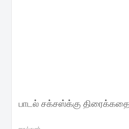
பாடல்
சக்சஸ்க்கு
திரைக்கத
ராகவ்குமார்