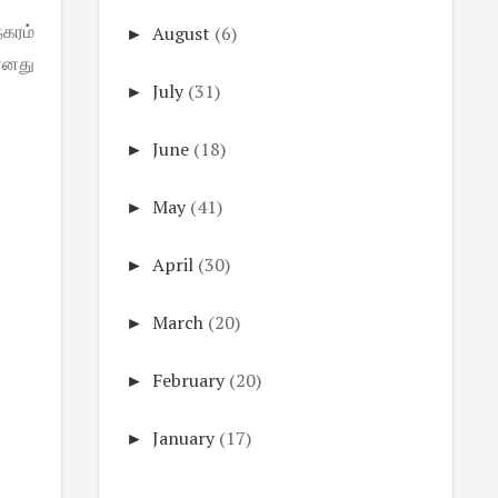
►
August
(6)
நகரம்
எனது
►
July
(31)
►
June
(18)
►
May
(41)
►
April
(30)
►
March
(20)
►
February
(20)
►
January
(17)