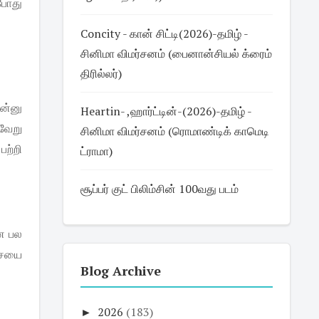
போது
Concity - கான் சிட்டி(2026)-தமிழ் -
சினிமா விமர்சனம் (பைனான்சியல் க்ரைம்
திரில்லர்)
ேன்னு
Heartin- ,ஹார்ட்டின்-(2026)-தமிழ் -
்வேறு
சினிமா விமர்சனம் (ரொமாண்டிக் காமெடி
பற்றி
ட்ராமா)
சூப்பர் குட் பிலிம்சின் 100வது படம்
ன
பல
ையை
Blog Archive
►
2026
(183)