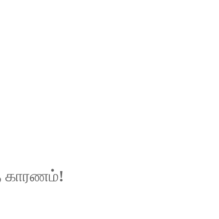
ை
காரணம்
!