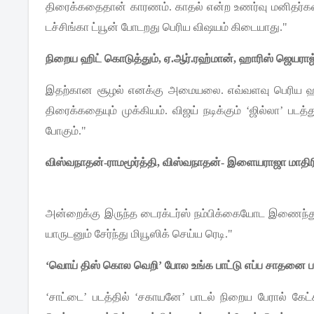
திரைக்கதைதான்
காரணம்
.
காதல்
என்ற
உணர்வு
மனிதர்க
டச்சிங்கா
ட்யூன்
போடறது
பெரிய
விஷயம்
கிடையாது
."
நிறைய
ஹிட்
கொடுத்தும்
,
ஏ
.
ஆர்
.
ரஹ்மான்
,
ஹாரிஸ்
ஜெயராஜ
இதற்கான
சூழல்
எனக்கு
அமையலை
.
எவ்வளவு
பெரிய
ஹ
திரைக்கதையும்
முக்கியம்
.
விஜய்
நடிக்கும்
‘
ஜில்லா
’
படத்த
போகும்
."
விஸ்வநாதன்
-
ராமமூர்த்தி
,
விஸ்வநாதன்
-
இளையராஜா
மாதிர
அன்றைக்கு
இருந்த
டைரக்டர்ஸ்
நம்பிக்கையோட
இணைந்த
யாருடனும்
சேர்ந்து
மியூஸிக்
செய்ய
ரெடி
."
‘
வொய்
திஸ்
கொல
வெறி
’
போல
உங்க
பாட்டு
எப்ப
சாதனை
‘
சாட்டை
’
படத்தில்
‘
சகாயனே
’
பாடல்
நிறைய
பேரால்
கேட்