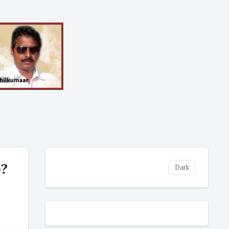
்?
Dark