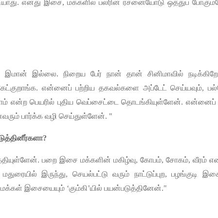
ியாது
.
எனது
இசை
,
மக்களில்
பலரின்
ரசனையோடு
ஒத்துப்
போகும்
த
இமான்
இல்லை
.
நிறைய
பேர்
நான்
தான்
சினிமாவில்
நடிக்கிற
கேட்குறாங்க
.
என்னைப்
பற்றிய
தகவல்களை
அப்டேட்
செய்யவும்
,
பல
ாம்
என்ற
பெயரில்
புதிய
வெப்சைட்டை
தொடங்கியுள்ளேன்
.
என்னைப்
வரும்
பார்க்க
வழி
செய்துள்ளேன்
. "
ுத்தினீர்களா
?
்தியுள்ளேன்
.
பறை
இசை
மக்களின்
மகிழ்வு
,
கோபம்
,
சோகம்
,
வீரம்
எ
மதுரையில்
இருந்து
,
செயல்பட்டு
வரும்
நாட்டுப்புற
,
பழங்குடி
இச
மக்கள்
இசையையும்
‘
கும்கி
’
யில்
பயன்படுத்தினேன்
."