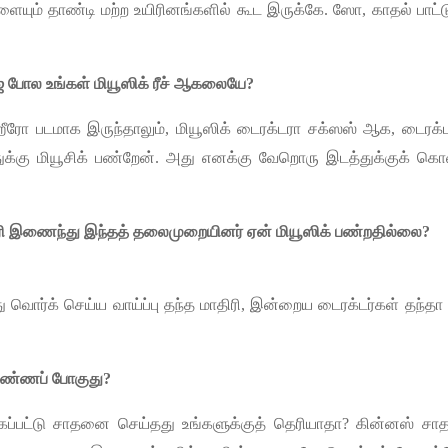
ளையும்
தாண்டி
மற்ற
உயிரினங்களில்
கூட
இருக்கே
.
ஸோ
,
காதல்
பாட்ட
்
போல
உங்கள்
மியூஸிக்
ரீச்
ஆகலையே
?
ீரோ
படமாக
இருந்தாலும்
,
மியூஸிக்
டைரக்டரா
சக்ஸஸ்
ஆக
,
டைரக்ட
ுக்கு
மியூசிக்
பண்றேன்
.
அது
எனக்கு
வேறொரு
இடத்துக்குக்
கொண
ி
இணைந்து
இந்தத்
தலைமுறையினர்
ஏன்
மியூஸிக்
பண்றதில்லை
?
ு
வொர்க்
செய்ய
வாய்ப்பு
தந்த
மாதிரி
,
இன்றைய
டைரக்டர்கள்
தந்தா
பண்ணப்
போகுது
?
கப்பட்டு
சாதனை
செய்தது
உங்களுக்குத்
தெரியாதா
?
கின்னஸ்
சா