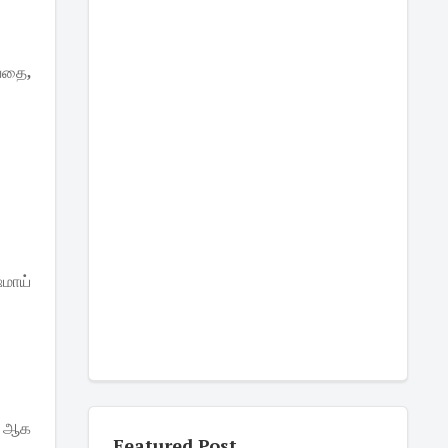
வதை
,
மாய்
ஆக
Featured Post