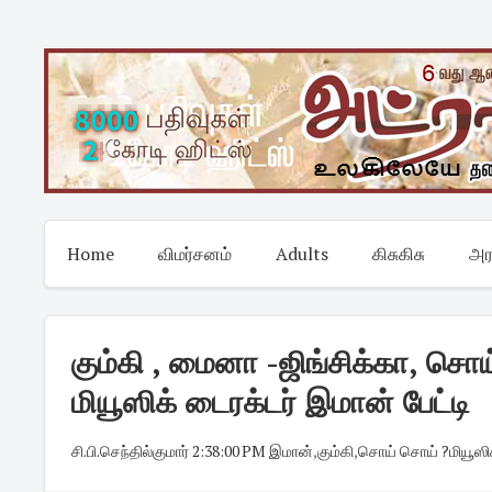
Skip
to
content
Home
விமர்சனம்
Adults
கிசுகிசு
அர
கும்கி , மைனா -ஜிங்சிக்கா, சொ
மியூஸிக் டைரக்டர் இமான் பேட்டி
சி.பி.செந்தில்குமார்
·
2:38:00 PM
·
இமான்
,
கும்கி
,
சொய் சொய் ?மியூஸிக