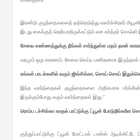
இரண்டு
குழந்தைகளைத்
தத்தெடுத்து
வளர்க்கிறார்
மியூஸி
இடது
கைக்குத்
தெரியாதிருக்கட்டும்
என
கர்த்தர்
சொல்லி
சேவை
எண்ணத்துக்கு
நீங்கள்
சார்ந்துள்ள
மதம்
தான்
கார
மதமும்
ஒரு
காரணம்
.
சேவை
செய்ய
மனிதனாக
இருந்தால்
உங்கள்
பாடல்களில்
வரும்
ஜிங்சிக்கா
,
சொய்
சொய்
இதுக்கெ
இந்த
வார்த்தைகள்
குழந்தைகளை
அதிகமாக
ஈர்க்கி
இருக்கும்போது
வரும்
வார்த்தைகள்
இது
."
ரொம்ப
டச்சிங்கா
காதல்
பாட்டுக்கு
ட்யூன்
போடுறீங்களே
சொ
குத்துப்பாட்டுக்கு
ட்யூன்
போட்டால்
டான்ஸ்
ஆடிக்கிட்டே
ட