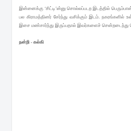
இன்னைக்கு
‘
சிட்டி
’
ன்னு
சொல்லப்படற
இடத்தில்
பெரும்பா
பல
கிராமத்தினர்
சேர்ந்து
வசிக்கும்
இடம்
.
நகரங்களில்
உ
இசை
மண்சார்ந்து
இருப்பதால்
இவர்களைச்
சென்றடைந்து
நன்றி - கல்கி