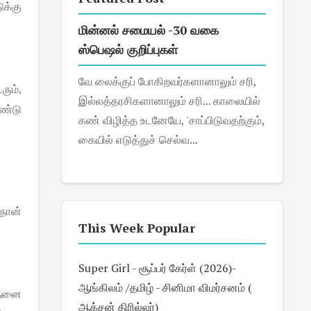
ுக்கு
மின்னல் சமையல் -30 வகை
ஸ்பெஷல் குறிப்புகள்
வே லைக்குப் போகிறவர்களானாலும் சரி,
ரும்
,
இல்லத்தரசிகளானாலும் சரி... காலையில்
்டு
கண் விழித்த உடனேயே, 'சாப்பிடுவதற்கும்,
கையில் எடுத்துச் செல்வ...
நான்
This Week Popular
Super Girl - சூப்பர் கேர்ள் (2026)-
ஆங்கிலம் /தமிழ் - சினிமா விமர்சனம் (
தனை
ஆக்சன் திரில்லர்)