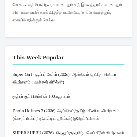
வே லைக்குப் போகிறவர்களானாலும் சரி, இல்லத்தரசிகளானாலும்
சரி... காலையில் கண் விழித்த உடனேயே, 'சாப்பிடுவதற்கும்,
கையில் எடுத்துச் செல்வ...
This Week Popular
Super Girl - சூப்பர் கேர்ள் (2026)- ஆங்கிலம் /தமிழ் - சினிமா
விமர்சனம் ( ஆக்சன் திரில்லர்)
சூப்பர் குட் பிலிம்சின் 100வது படம்
Enola Holmes 3 (2026)-ஆங்கிலம்/தமிழ் - சினிமா விமர்சனம்
(க்ரைம் மிஸ்ட்ரி டிடெக்டிவ் திரில்லர்)@நெட் பிளிக்ஸ்
SUPER SUBBU (2026)- தெலுங்கு/தமிழ் - வெப் சீரிஸ் விமர்சனம்