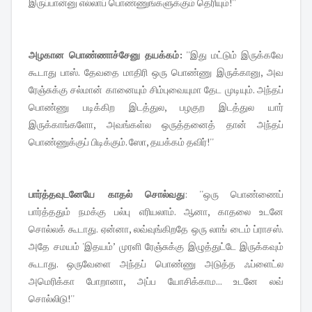
இருப்பான்னு எல்லாப் பொண்ணுங்களுக்கும் தெரியும்!''
அழகான பொண்ணாச்சேனு தயக்கம்:
''இது மட்டும் இருக்கவே
கூடாது பாஸ். தேவதை மாதிரி ஒரு பொண்ணு இருக்கானு, அவ
ரேஞ்சுக்கு சல்மான் கானையும் சிம்புவையுமா தேட முடியும். அந்தப்
பொண்ணு படிக்கிற இடத்துல, பழகுற இடத்துல யார்
இருக்காங்களோ, அவங்கள்ல ஒருத்தனைத் தான் அந்தப்
பொண்ணுக்குப் பிடிக்கும். ஸோ, தயக்கம் தவிர்!''
பார்த்தவுடனேயே காதல் சொல்வது
: ''ஒரு பொண்ணைப்
பார்த்ததும் நமக்கு பல்பு எரியலாம். ஆனா, காதலை உடனே
சொல்லக் கூடாது. ஏன்னா, லவ்வுங்கிறதே ஒரு லாங் டைம் ப்ராசஸ்.
அதே சமயம் 'இதயம்’ முரளி ரேஞ்சுக்கு இழுத்துட்டே இருக்கவும்
கூடாது. ஒருவேளை அந்தப் பொண்ணு அடுத்த ஃப்ளைட்ல
அமெரிக்கா போறானா, அப்ப யோசிக்காம... உடனே லவ்
சொல்லிடு!''