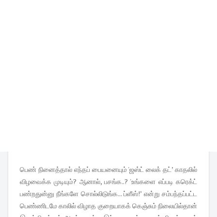
பெண் நினைத்தால் எந்தப் பையனையும் 'ஜஸ்ட் லைக் தட்’ காதலில்
விழவைக்க முடியும்? ஆனால், பசங்க..? 'உங்களை எப்படி கரெக்ட்
பண்றதுன்னு நீங்களே சொல்லிடுங்க... ப்ளீஸ்!’ என்று சம்பந்தப்பட்ட
பெண்ணிடமே காலில் விழாத குறையாகக் கெஞ்சும் நிலையில்தான்