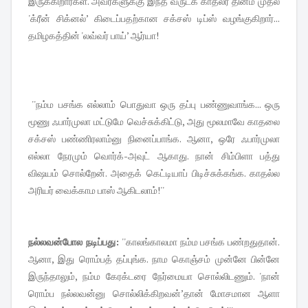
இருக்கிறார்கள். அவர்களுக்கு இந்த வருடக் காதலர் தினம் முதல்
'க்ரீன் சிக்னல்’ கிடைப்பதற்கான சக்சஸ் டிப்ஸ் வழங்குகிறார்...
தமிழகத்தின் 'லவ்வர் பாய்’ ஆர்யா!
''நம்ம பசங்க எல்லாம் பொதுவா ஒரு தப்பு பண்ணுவாங்க... ஒரு
மூணு ஃபார்முலா மட்டுமே வெச்சுக்கிட்டு, அது மூலமாவே காதலை
சக்சஸ் பண்ணிரலாம்னு நினைப்பாங்க. ஆனா, ஒரே ஃபார்முலா
எல்லா நேரமும் வொர்க்-அவுட் ஆகாது. நான் சிம்பிளா பத்து
விஷயம் சொல்றேன். அதைக் கெட்டியாப் பிடிச்சுக்கங்க. காதல்ல
அரியர் வைக்காம பாஸ் ஆகிடலாம்!''
நல்லவன்போல நடிப்பது:
''காலங்காலமா நம்ம பசங்க பண்றதுதான்.
ஆனா, இது ரொம்பத் தப்புங்க. நாம கொஞ்சம் முன்னே பின்னே
இருந்தாலும், நம்ம கேரக்டரை நேர்மையா சொல்லிடணும். 'நான்
ரொம்ப நல்லவன்னு சொல்லிக்கிறவன்’தான் மோசமான ஆளா