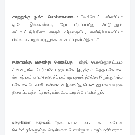
காதலுக்கு ஓ.கே. சொல்லலைனா...:
''அக்செப்ட் பண்ணிட்டா
ஓ.கே. இல்லைன்னா, 'நோ பிராப்ளம்’னு விட்டுடணும்.
கட்டாயப்படுத்தினா காதல் வர்றதைவிட, கண்டுக்காமவிட்டா
பின்னாடி காதல் வர்றதுக்கான வாய்ப்புகள் அதிகம்.''
ஈகோவுக்கு வளைந்து கொடுப்பது
: ''எந்தப் பொண்ணுகிட்டயும்
சின்னதாவோ பெரிசாவோ ஒரு ஈகோ இருக்கும். அந்த ஈகோவை
க்ளாஷ் பண்ணிட்டு கரெக்ட் பண்றதுலதான் த்ரில்லே இருக்கு. 'நம்ம
ஈகோவையே காலி பண்ணவன் இவன்’னு பொண்ணு மனசுல ஒரு
நினைப்பு வந்தால்தான், உங்க மேல காதல் அதிகரிக்கும்.''
வசதியான காதலன்
: ''தன் லவ்வர் பைக், கார், ஐபோன்
வெச்சிருக்கணும்னு தெளிவான பொண்ணுக யாரும் எதிர்பார்க்க