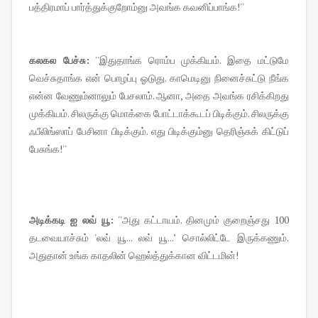
பத்திரமாப் பார்த்துக்குறோம்னு அவங்க கவனிப்பாங்க!''
கலகல பேச்சு:
''இதுதாங்க ரொம்ப முக்கியம். இதை மட்டுமே
வெச்சுதாங்க என் பொழப்பு ஓடுது. காமெடினு நினைச்சுட்டு நீங்க
என்ன வேணும்னாலும் பேசலாம். ஆனா, அதை அவங்க ரசிக்கிறது
முக்கியம். சிலருக்கு மொக்கை போட்டாக்கூடப் பிடிக்கும். சிலருக்கு
ஃபீலிங்ஸாப் பேசினா பிடிக்கும். எது பிடிக்கும்னு தெரிஞ்சுக் கிட்டுப்
பேசுங்க!''
அடிக்கடி ஐ லவ் யூ:
''அது கட்டாயம். தினமும் குறைஞ்சது 100
தடவையாச்சும் 'லவ் யூ... லவ் யூ...’ சொல்லிட்டே இருக்கணும்.
அதுதான் உங்க காதலின் ஹெல்த்துக்கான விட்டமின்!