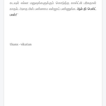
கடவுள் எல்லா மனுஷங்களுக்கும் கொடுத்த காஸ்ட்லி பரிசுதான்
காதல். அதை மிஸ் பண்ணாம என்ஜாய் பண்ணுங்க.
ஆல் தி பெஸ்ட்
பாஸ்!
''
thanx - vikatan