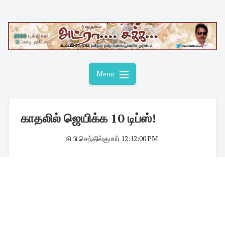
Skip
to
content
Menu
காதலில் ஜெயிக்க 10 டிப்ஸ்!
சி.பி.செந்தில்குமார்
·
12:12:00 PM
·