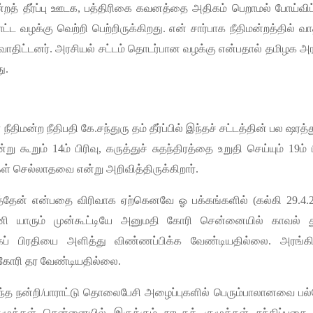
்றத்
தீர்ப்பு
ஊடக
,
பத்திரிகை
கவனத்தை
அதிகம்
பெறாமல்
போய்விட
ட்ட
வழக்கு
வெற்றி
பெற்றிருக்கிறது
.
என்
சார்பாக
நீதிமன்றத்தில்
வா
வாதிட்டனர்
.
அரசியல்
சட்டம்
தொடர்பான
வழக்கு
என்பதால்
தமிழக
அர
து
.
்
நீதிமன்ற
நீதிபதி
கே
.
சந்துரு
தம்
தீர்ப்பில்
இந்தச்
சட்டத்தின்
பல
ஷரத்த
்று
கூறும்
14
ம்
பிரிவு
,
கருத்துச்
சுதந்திரத்தை
உறுதி
செய்யும்
19
ம்
ள்
செல்லாதவை
என்று
அறிவித்திருக்கிறார்
.
்தேன்
என்பதை
விரிவாக
ஏற்கெனவே
ஓ
பக்கங்களில்
(
கல்கி
29.4.
னி
யாரும்
முன்கூட்டியே
அனுமதி
கோரி
சென்னையில்
காவல்
ப்
பிரதியை
அளித்து
விண்ணப்பிக்க
வேண்டியதில்லை
.
அரங்க
கோரி
தர
வேண்டியதில்லை
.
ந்த
நன்றி
/
பாராட்டு
தொலைபேசி
அழைப்புகளில்
பெரும்பாலானவை
பல
ுழுக்கள்
சென்னையில்
இருக்கும்
நாடகக்
குழுக்கள்
சந்திப்பதை