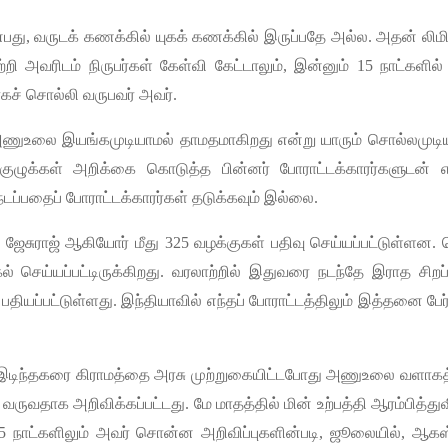
்பது
,
வருடக்
கணக்கில்
யுகக்
கணக்கில்
இருப்பதே
அல்ல
.
அதன்
லிமி
ற்றி
அவரிடம்
நிருபர்கள்
கேள்வி
கேட்டாலும்
,
இன்னும்
15
நாட்களில்
கச்
சொல்லி
வருபவர்
அவர்
.
ணுஉலை
இயங்கமுடியாமல்
தாமதமாகிறது
என்று
யாரும்
சொல்லமுடி
குழுக்கள்
அறிக்கை
கொடுத்த
பின்னர்
போராட்டக்காரர்களுடன்
எ
நடப்பதைப்
போராட்டக்காரர்கள்
தடுக்கவும்
இல்லை
.
ா
ஜேசுராஜ்
ஆகியோர்
மீது
325
வழக்குகள்
பதிவு
செய்யப்பட்டுள்ளன
.
ல்
செய்யப்பட்டிருக்கிறது
.
வரலாற்றில்
இதுவரை
நடந்தே
இராத
சிறப
பதியப்பட்டுள்ளது
.
இந்தியாவில்
எந்தப்
போராட்டத்திலும்
இத்தனை
பேர
இடிந்தகரை
கிராமத்தை
அரசு
முற்றுகையிட்டபோது
அணுஉலை
வளாகத்
வருவதாக
அறிவிக்கப்பட்டது
.
மே
மாதத்தில்
மின்
உற்பத்தி
ஆரம்பித்துவ
5
நாட்களிலும்
அவர்
சொன்ன
அறிவிப்புகளின்படி
,
ஜூலையில்
,
ஆகஸ்