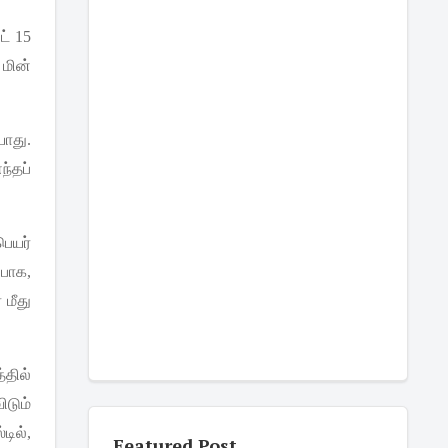
ட்
15
மின்
யாது
.
ந்தப்
பெயர்
்பாக
,
்
மீது
தில்
ிடும்
டில்
,
Featured Post