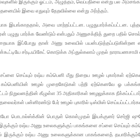
்வுகளில்
இருக்கும்
ஓட்டம்
,
அழுத்தம்
,
வெப்பநிலை
என்று
பல
அம்சங்க
தனையில்
இவை
எதுவும்
தேறவில்லை
என்று
அர்த்தம்
.
யாக
இயங்காததால்
,
அவை
மாற்றப்பட்டன
.
பழுதுபார்க்கப்பட்டன
.
புத்த
ஏன்
பழுது
பார்க்க
வேண்டும்
என்பதும்
அணுசக்தித்
துறை
பதில்
சொல
ுறையாக
இப்போது
தான்
அணு
உலையில்
பயன்படுத்தப்படுகின்றன
ன்கூட்டியே
சர்டிஃபிகேட்
கொடுக்க
அப்துல்கலாம்
முதல்
நாராயணசாமி
சப்ளை
செய்யும்
ரஷ்ய
கம்பெனி
மீது
நிறைய
ஊழல்
புகார்கள்
ஏற்க
கம்பெனியின்
ஊழல்
முறைகேடுகள்
பற்றி
ஏற்கெனவே
ஓ
பக்கங்
்டம்
நிறுவனத்தின்
கீழுள்ள
35
அதிகாரிகள்
ஊழலுக்காக
நீக்கப்பட்டா
தலைவர்கள்
பன்னிரண்டு
பேர்
ஊழல்
புகாரில்
டிஸ்மிஸ்
செய்யப்பட்டார்க
ியோ
பொடால்ஸ்க்கின்
பொருள்
கொள்முதல்
இயக்குனர்
செர்ஜி
ஷு
இருக்கும்
ரஷ்ய
அணு
உலைகளுக்குப்
பாகங்களை
சப்ளை
செய்யும்
கம்
்
இருக்கும்
ரஷ்ய
அணு
உலைகளுக்கான
பாகங்களைத்
தயாரிக்கும