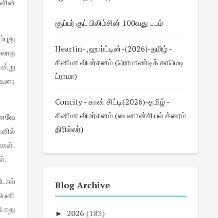
ளின்
சூப்பர் குட் பிலிம்சின் 100வது படம்
ம்புது
Heartin- ,ஹார்ட்டின்-(2026)-தமிழ் -
்லாத
சினிமா விமர்சனம் (ரொமாண்டிக் காமெடி
என்று
ட்ராமா)
வரை
Concity - கான் சிட்டி(2026)-தமிழ் -
சினிமா விமர்சனம் (பைனான்சியல் க்ரைம்
ெனவே
திரில்லர்)
களில்
ர்கள்
.
ள்
.
டோவ்
Blog Archive
பெனி
்போது
►
2026
(183)