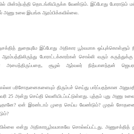
ில்
மின்உற்பத்தி
தொடங்கியிருக்க
வேண்டும்
.
இப்போது
போராடும்
ம
்
அணு
உலை
இயங்க
ஆரம்பிக்கவில்லை
.
சக்தித்
துறையுமே
இப்போது
அதிகார
பூர்வமாக
ஒப்புக்கொள்ளும்
ஆரம்பத்திலிருந்து
போராட்டக்காரர்கள்
சொல்லி
வரும்
கருத்துக்கு
ே
அமைந்திருப்பதை
,
சூழல்
ஆர்வலர்
நித்யானந்தன்
ஜெயர
எல்லா
பரிசோதனைகளையும்
திரும்பச்
செய்து
பார்ப்பதற்கான
அனும
வரி
25
அன்று
செய்தி
வெளியிடப்பட்டுள்ளது
.
புத்தம்
புது
அணு
உலை
ுதானே
?
ஏன்
இரண்டாம்
முறை
செய்ய
வேண்டும்
?
முதல்
சோதனை
ும்
?
வில்லை
என்று
அதிகாரபூர்வமாகவே
சொல்லப்பட்டது
.
அணுசக்தித்