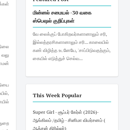
க்கள்
மின்னல் சமையல் -30 வகை
ஸ்பெஷல் குறிப்புகள்
வே லைக்குப் போகிறவர்களானாலும் சரி,
இல்லத்தரசிகளானாலும் சரி... காலையில்
நிலை
கண் விழித்த உடனேயே, 'சாப்பிடுவதற்கும்,
வலு
கையில் எடுத்துச் செல்வ...
ாமன்
தியை
யில்
,
This Week Popular
யில்
Super Girl - சூப்பர் கேர்ள் (2026)-
ஆங்கிலம் /தமிழ் - சினிமா விமர்சனம் (
துறை
ஆக்சன் திரில்லர்)