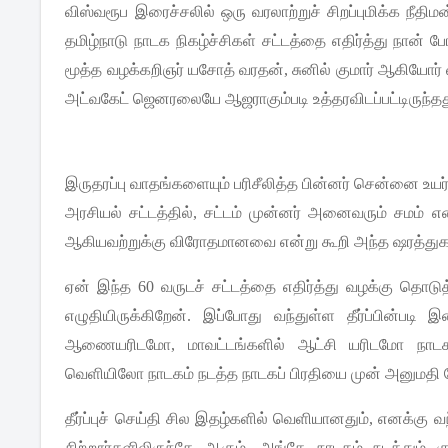
விஸ்வரூப
இரைச்சலில்
ஒரு
வரலாற்றுச்
சிறப்புமிக்க
நீதிமன
தமிழ்நாடு
நாடக
நிகழ்ச்சிகள்
சட்டத்தை
எதிர்த்து
நான்
போ
மூத்த
வழக்கறிஞர்
யசோத்
வரதன்
,
சுனில்
குமார்
ஆகியோர்
அட்வகேட்
ஜெனரலையே
ஆஜராகும்படி
உத்தரவிடப்பட்டிருந்த
இருதரப்பு
வாதங்களையும்
பரிசீலித்த
பின்னர்
சென்னை
உயர
அரசியல்
சட்டத்தில்
,
சட்டம்
முன்னர்
அனைவரும்
சமம்
என
ஆகியவற்றுக்கு
விரோதமானவை
என்று
கூறி
அந்த
ஷரத்துக
ஏன்
இந்த
60
வருடச்
சட்டத்தை
எதிர்த்து
வழக்கு
தொடுத
எழுதியிருக்கிறேன்
.
இப்போது
வந்துள்ள
தீர்ப்பின்படி
இ
ஆணையரிடமோ
,
மாவட்டங்களில்
ஆட்சி
யரிடமோ
நாடக
வெளியிலோ
நாடகம்
நடத்த
நாடகப்
பிரதியை
முன்
அனுமதி
தீர்ப்புச்
செய்தி
சில
இதழ்களில்
வெளியானதும்
,
எனக்கு
வ
சிற்றூர்களிலிருந்தே
ஆகும்
.
அங்கே
நாடகம்
நடத்தும்
க