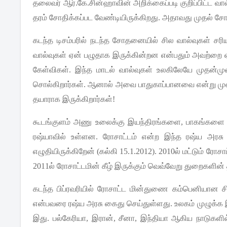
தலைவர்
ஆர்
.
கே
.
சின்ஹாவின்
அறிக்கைப்படி
குறிப்பிட்ட
வால
தரம்
சோதிக்கப்பட
வேண்டியிருக்கிறது
.
அதாவது
முதல்
சோ
கடந்த
டிசம்பரில்
நடந்த
சோதனையில்
சில
வால்வுகள்
சரி
வால்வுகள்
ஏன்
பழுதாக
இருக்கின்றன
என்பதும்
அவற்றை
கேள்விகள்
.
இந்த
மாடல்
வால்வுகள்
உலகிலேயே
முதன்ம
சொல்கிறார்கள்
.
ஆனால்
அவை
பாதுகாப்பானவை
என்று
மு
தயாராக
இருக்கிறார்கள்
!
கூடங்குளம்
அணு
உலைக்கு
இயந்திரங்களை
,
பாகங்களை
ரஷ்யாவில்
உள்ளன
.
ரோசாட்டம்
என்ற
இந்த
ரஷ்ய
அரசு
எழுதியிருக்கிறேன்
(
கல்கி
15.1.2012). 2010
ல்
மட்டும்
ரோசாட
2011
ல்
ரோசாட்டமின்
கீழ்
இருக்கும்
வெவ்வேறு
துறைகளின்
கடந்த
பிப்ரவரியில்
ரோசாட்ட
மின்துணை
கம்பெனியான
ச
என்பவரை
ரஷ்ய
அரசு
கைது
செய்துள்ளது
.
உலகம்
முழுக்க
இது
.
பல்கேரியா
,
இரான்
,
சீனா
,
இந்தியா
ஆகிய
நாடுகளில