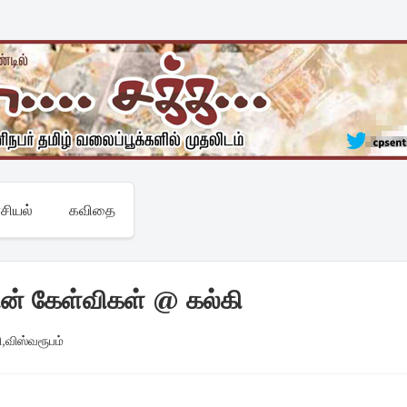
சியல்
கவிதை
ின் கேள்விகள் @ கல்கி
ி
,
விஸ்வரூபம்