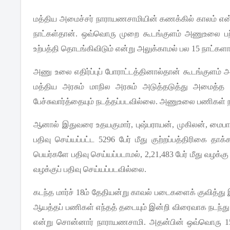
மத்திய
அமைச்சர்
நாராயணசாமியின்
கணக்கில்
காலம்
என
நாட்கள்தான்
.
ஒவ்வொரு
முறை
கூடங்குளம்
அணுஉலை
ப
உற்பத்தி
தொடங்கிவிடும்
என்று
அலுக்காமல்
பல
15
நாட்களா
அணு
உலை
எதிர்ப்புப்
போராட்டத்தினால்தான்
கூடங்குளம்
அ
மத்திய
அரசும்
மாநில
அரசும்
அடுத்தடுத்து
அமைத்த
பேச்சுவார்த்தையும்
நடத்தப்படவில்லை
.
அணுஉலை
பணிகள்
ஆனால்
இதுவரை
உதயகுமார்
,
புஷ்பராயன்
,
முகிலன்
,
மைப
பதிவு
செய்யப்பட்ட
5296
பேர்
மீது
குற்றப்பத்திரிகை
தாக்க
பெயர்களே
பதிவு
செய்யப்படாமல்
, 2,21,483
பேர்
மீது
வழக்கு
வழக்குப்
பதிவு
செய்யப்படவில்லை
.
கடந்த
மார்ச்
18
ம்
தேதியன்று
காவல்
படைகளைக்
குவித்து
ஆயத்தப்
பணிகள்
எந்தத்
தடையும்
இன்றி
விரைவாக
நடந்து
என்று
சொன்னார்
நாராயணசாமி
.
அதன்பின்
ஒவ்வொரு
1