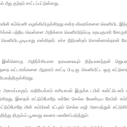
வ்
மீது
குற்றம்
சாட்டப்பட்டுள்ளது
.
வின்
கம்பெனி
வழங்கியிருக்கிறது
என்ற
விவரங்களை
வெளியிட
இந்
சிக்கல்
பற்றிய
வெள்ளை
அறிக்கை
வெளியிடும்படி
உதயகுமார்
கோருகி
வெளியிடமுடியாது
என்கிறார்
.
உச்ச
நீதிமன்றம்
சொன்னால்தான்
கேட
இன்னொரு
அதிர்ச்சியான
தகவலையும்
நித்யானந்தன்
ஜெயர
துறை
வட்டாரங்களை
ஆதாரம்
காட்டி
பி
.
டி
.
ஐ
.
வெளியிட்ட
ஒரு
கட்டுரை
ியவந்திருக்கிறது
.
்
அமைப்பாகும்
.
கதிரியக்கம்
கசியாமல்
இருக்க
டபிள்
கன்ட்டெனர்
டுகிறது
.
இதைக்
கட்டும்போதே
உள்ளே
செல்ல
வேண்டிய
கேபிள்
கம்
கட்டும்போதே
மின்
கம்பிகள்
உட்புறம்
செல்ல
வழி
அமைத்துக்
கட்டுக
பதித்து
திரும்பப்
பூசுவது
சுவரை
பலவீனப்படுத்தும்
.