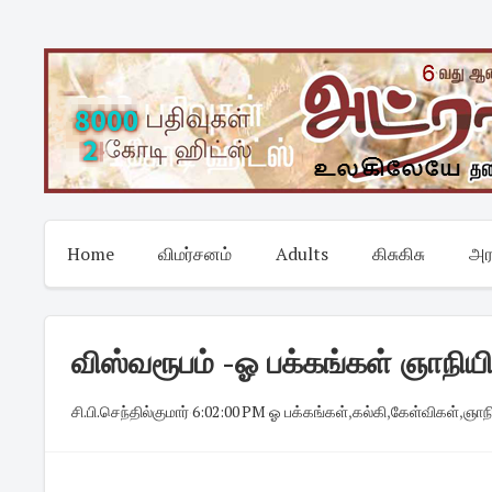
Skip
to
content
Home
விமர்சனம்
Adults
கிசுகிசு
அர
விஸ்வரூபம் -ஓ பக்கங்கள் ஞாநிய
சி.பி.செந்தில்குமார்
·
6:02:00 PM
·
ஓ பக்கங்கள்
,
கல்கி
,
கேள்விகள்
,
ஞாந