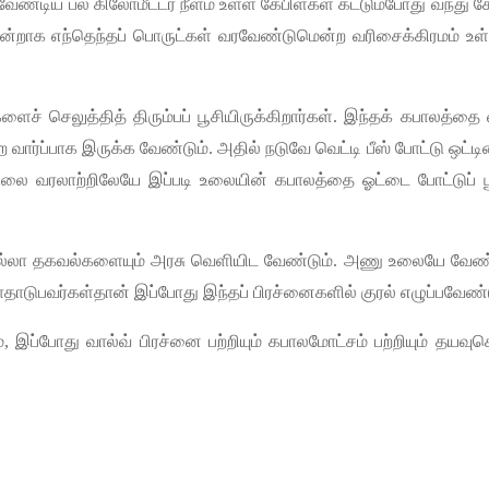
வேண்டிய
பல
கிலோமீட்டர்
நீளம்
உள்ள
கேபிள்கள்
கட்டும்போது
வந்து
ச
ன்றாக
எந்தெந்தப்
பொருட்கள்
வரவேண்டுமென்ற
வரிசைக்கிரமம்
உள
களைச்
செலுத்தித்
திரும்பப்
பூசியிருக்கிறார்கள்
.
இந்தக்
கபாலத்தை
ை
வார்ப்பாக
இருக்க
வேண்டும்
.
அதில்
நடுவே
வெட்டி
பீஸ்
போட்டு
ஒட்டி
உலை
வரலாற்றிலேயே
இப்படி
உலையின்
கபாலத்தை
ஓட்டை
போட்டுப்
ல்லா
தகவல்களையும்
அரசு
வெளியிட
வேண்டும்
.
அணு
உலையே
வேண்
ாதாடுபவர்கள்தான்
இப்போது
இந்தப்
பிரச்னைகளில்
குரல்
எழுப்பவேண்
்
,
இப்போது
வால்வ்
பிரச்னை
பற்றியும்
கபாலமோட்சம்
பற்றியும்
தயவுசெ