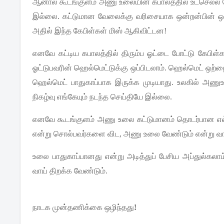
ஆனால்
கூடங்குளம்
அணு
உலையின்
கபாலத்தில்
உட்செல்ல
இல்லை
.
கட்டுமான
வேலைக்கு
வரிசையாக
ஒன்றன்பின்
ஒ
அதில்
இந்த
கேபிள்கள்
மிஸ்
ஆகிவிட்டன
!
எனவே
கட்டிய
கபாலத்தில்
திரும்ப
ஓட்டை
போட்டு
கேபிள்
ஓட்டுபவரின்
ஹெல்மெட்டுக்கு
ஒப்பிடலாம்
.
ஹெல்மெட்
ஒற்ற
ஹெல்மெட்
பாதுகாப்பாக
இருக்க
முடியாது
.
உலகில்
அணு
நிகழ்வு
எங்கேயும்
நடந்த
செய்தியே
இல்லை
.
எனவே
கூடங்குளம்
அணு
உலை
கட்டுமானம்
தொடர்பான
எ
என்று
சொல்பவர்களை
விட
,
அணு
உலை
வேண்டும்
என்று
வ
உலை
பாதுகாப்பானது
என்று
அடித்துப்
பேசிய
அப்துல்கலாம
வாய்
திறக்க
வேண்டும்
.
நாடக
முன்தணிக்கை
ஒழிந்தது
!