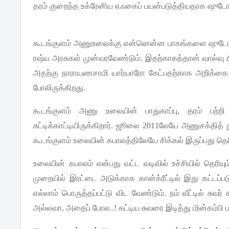
தரம்
குறைந்த
உக்ரேனிய
எஃகைப்
பயன்படுத்தியதாக
ஷுடோ
கூடங்குளம்
அணுஉலைக்கு
என்னென்ன
பாகங்களை
ஷுடோ
ரஷ்ய
அரசுகள்
முன்வரவேண்டும்
.
இதற்காகத்தான்
வால்வு
அதற்கு
நாராயணசாமி
யார்யாரோ
கேட்பதற்காக
அறிக்கை
போலிருக்கிறது
.
கூடங்குளம்
அணு
உலையின்
பாதுகாப்பு
,
தரம்
பற்றி
சுட்டிக்காட்டியிருக்கிறார்
.
ஜூலை
2011
லேயே
அணுசக்தித்
கூடங்குளம்
உலையின்
கபாலத்திலேயே
சிக்கல்
இருப்பது
தெர
உலையின்
கபாலம்
என்பது
வட்ட
வடிவில்
உச்சியில்
தெரியும
முறையில்
இரட்டை
அடுக்காக
கான்க்ரீட்டில்
இது
கட்டப்ப
எல்லாம்
பொருத்தப்பட்டு
விட
வேண்டும்
.
நம்
வீட்டில்
சுவர்
அல்லவா
,
அதைப்
போல
..!
கட்டிய
சுவரை
இடித்து
மின்கம்பி