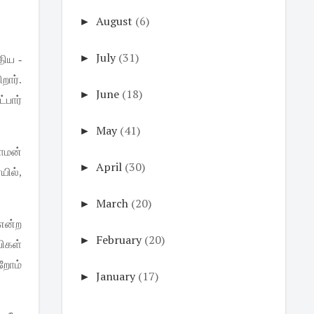
►
August
(6)
►
July
(31)
திய
-
றார்
.
►
June
(18)
்பார்
►
May
(41)
ாமன்
►
April
(30)
யில்
,
►
March
(20)
என்ற
►
February
(20)
பிகள்
ிறோம்
►
January
(17)