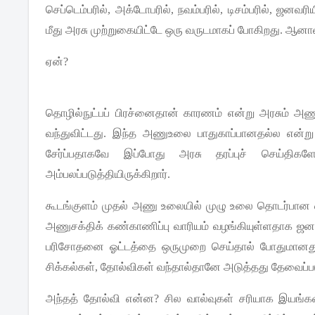
செப்டெம்பரில்
,
அக்டோபரில்
,
நவம்பரில்
,
டிசம்பரில்
,
ஜனவரிய
மீது
அரசு
முற்றுகையிட்டே
ஒரு
வருடமாகப்
போகிறது
.
ஆனால
ஏன்
?
தொழில்நுட்பப்
பிரச்னைதான்
காரணம்
என்று
அரசும்
அணு
வந்துவிட்டது
.
இந்த
அணுஉலை
பாதுகாப்பானதல்ல
என்று
சேர்ப்பதாகவே
இப்போது
அரசு
தரப்புச்
செய்திகள
அம்பலப்படுத்தியிருக்கிறார்
.
கூடங்குளம்
முதல்
அணு
உலையில்
முழு
உலை
தொடர்பான
அணுசக்திக்
கண்காணிப்பு
வாரியம்
வழங்கியுள்ளதாக
ஜன
பரிசோதனை
ஓட்டத்தை
ஒருமுறை
செய்தால்
போதுமானத
சிக்கல்கள்
,
தோல்விகள்
வந்தால்தானே
அடுத்தது
தேவைப்பட
அந்தத்
தோல்வி
என்ன
?
சில
வால்வுகள்
சரியாக
இயங்க