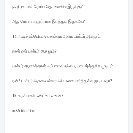
சூரியன் ஏன் ரொம்ப தொலைவில இருக்கு?
அது ரொம்ப ஹைட்டான இடத்துல இருக்கே?
14. நீ படிச்சுப்பெரிய பொண்னா ஆனா டாக்டர் ஆகனும்.
நான் ஏன் டாக்டர் ஆகனும்?
டாக்டர் ஆனாத்தான் அப்பாவை நல்லபடியா பார்த்துக்க முடியும்.
ஏன்? டாக்டர் ஆகலைன்னா அப்பாவை பார்த்துக்க முடியாதா?
15. கரஸ்பாண்டண்ட்னா என்ன?
ம். பெரிய மிஸ்