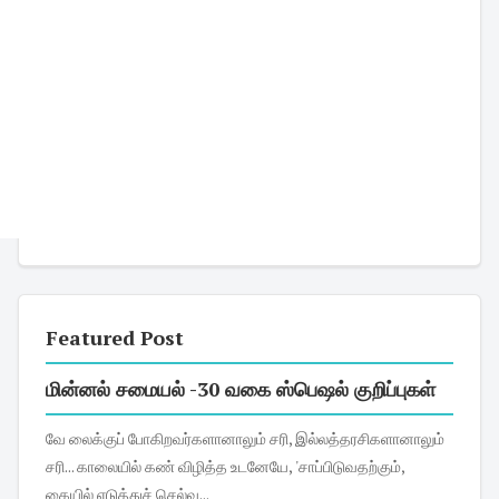
Featured Post
மின்னல் சமையல் -30 வகை ஸ்பெஷல் குறிப்புகள்
வே லைக்குப் போகிறவர்களானாலும் சரி, இல்லத்தரசிகளானாலும்
சரி... காலையில் கண் விழித்த உடனேயே, 'சாப்பிடுவதற்கும்,
கையில் எடுத்துச் செல்வ...