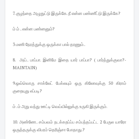
7. குழந்தை அழுதுட்டு இருக்கே. நீ என்ன பண்ணீட்டு இருக்கே?
ம் ம் .. என்ன பண்னனும்?
3 மணி நேரத்துக்கு ஒருக்கா பால் தரணும்..
8. அய்.. பாப்பா. இனிமே இதை யார் பாப்பா? ( பார்த்துக்குவா?-
MAINTAIN)
9.ஒவ்வொரு சாக்லேட் பேக்லயும் ஒரு கிலோவுக்கு 50 கிராம்
குறையுது எப்படி?
ம் . ம் அது வந்து ஊட்டி வெய்யில்லுக்கு உருகி இருக்கும்.
10. அண்ணே.. சம்பவம் நடக்கறப்ப்ப சம்பந்தப்பட்ட 2 பேருல யாரோ
ஒருத்தருக்கு விபரம் தெரிஞ்சா போதாது.?