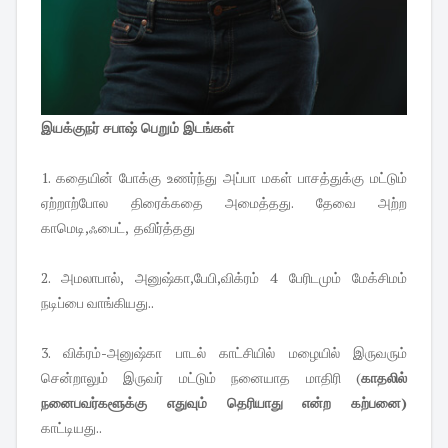
இயக்குநர் சபாஷ் பெறும் இடங்கள்
1. கதையின் போக்கு உணர்ந்து அப்பா மகள் பாசத்துக்கு மட்டும்
ஏற்றாற்போல திரைக்கதை அமைத்தது. தேவை அற்ற
காமெடி,ஃபைட், தவிர்த்தது
2. அமலாபால், அனுஷ்கா,பேபி,விக்ரம் 4 பேரிடமும் மேக்சிமம்
நடிப்பை வாங்கியது..
3. விக்ரம்-அனுஷ்கா பாடல் காட்சியில் மழையில் இருவரும்
சென்றாலும் இருவர் மட்டும் நனையாத மாதிரி (
காதலில்
நனைபவர்களூக்கு எதுவும் தெரியாது என்ற கற்பனை)
காட்டியது..