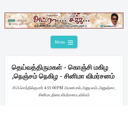
Skip
to
content
Menu
தெய்வத்திருமகள் - கொஞ்சி மகிழ
,நெஞ்சம் நெகிழ - சினிமா விமர்சனம்
சி.பி.செந்தில்குமார்
·
4:55:00 PM
·
அமலாபால்
,
அனுபவம்
,
அனுஷ்கா
,
சினிமா
,
திரை விமர்சனம
,
விக்ரம்