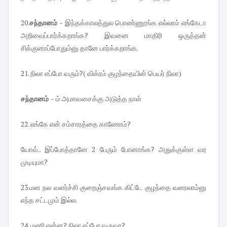
20.
சந்தானம் -
இந்தக்காலத்துல பொண்ணூங்க எல்லாம் எங்கேடா
அறிவைப்பார்க்கறாங்க? இவனை மாதிரி ஒருத்தன்
சிக்குனாப்போதும்னு தானே பார்க்கறாங்க.
21. நிலா எப்போ வரும்?( விக்ரம் குழந்தையின் பெயர் நிலா)
சந்தானம் -
ம் அமாவசைக்கு அடுத்த நாள்
22. எங்கே என் சம்சாரத்தை காணோம்?
யோவ்.. இப்போத்தானே 2 பேரும் போனாங்க? அதுக்குள்ள வர
முடியுமா?
23.மன நல வளர்ச்சி குறைஞ்சவங்க கிட்டே குழந்தை வளரலாம்னு
எந்த சட்டமும் இல்ல.
24. மணி என்ன? நிலா எப்போ வருவா?