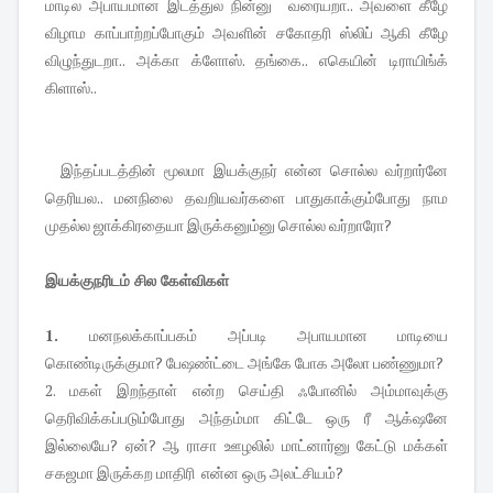
மாடில அபாயமான இடத்துல நின்னு வரையறா.. அவளை கீழே
விழாம காப்பாற்றப்போகும் அவளின் சகோதரி ஸ்லிப் ஆகி கீழே
விழுந்துடறா.. அக்கா க்ளோஸ். தங்கை.. எகெயின் டிராயிங்க்
கிளாஸ்..
இந்தப்படத்தின் மூலமா இயக்குநர் என்ன சொல்ல வர்றார்னே
தெரியல.. மனநிலை தவறியவர்களை பாதுகாக்கும்போது நாம
முதல்ல ஜாக்கிரதையா இருக்கனும்னு சொல்ல வர்றாரோ?
இயக்குநரிடம் சில கேள்விகள்
1.
மனநலக்காப்பகம் அப்படி அபாயமான மாடியை
கொண்டிருக்குமா? பேஷண்ட்டை அங்கே போக அலோ பண்ணுமா?
2. மகள் இறந்தாள் என்ற செய்தி ஃபோனில் அம்மாவுக்கு
தெரிவிக்கப்படும்போது அந்தம்மா கிட்டே ஒரு ரீ ஆக்‌ஷனே
இல்லையே? ஏன்? ஆ ராசா ஊழலில் மாட்னார்னு கேட்டு மக்கள்
சகஜமா இருக்கற மாதிரி என்ன ஒரு அலட்சியம்?