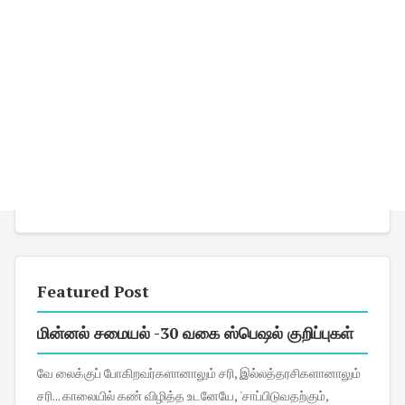
Featured Post
மின்னல் சமையல் -30 வகை ஸ்பெஷல் குறிப்புகள்
வே லைக்குப் போகிறவர்களானாலும் சரி, இல்லத்தரசிகளானாலும்
சரி... காலையில் கண் விழித்த உடனேயே, 'சாப்பிடுவதற்கும்,