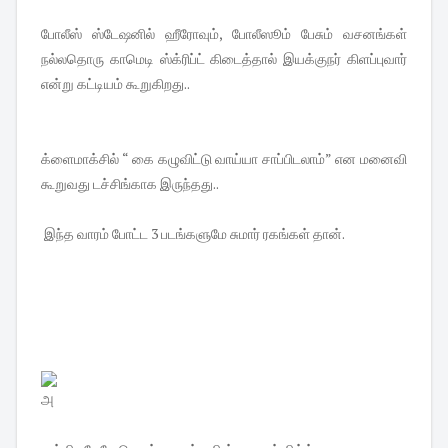
போலீஸ் ஸ்டேஷனில் ஹீரோவும், போலீஸூம் பேசும் வசனங்கள்
நல்லதொரு காமெடி ஸ்க்ரிப்ட் கிடைத்தால் இயக்குநர் கிளப்புவார்
என்று கட்டியம் கூறுகிறது..
க்ளைமாக்சில் “ கை கழுவிட்டு வாய்யா சாப்பிடலாம்” என மனைவி
கூறுவது டச்சிங்காக இருந்தது..
இந்த வாரம் போட்ட 3 படங்களுமே சுமார் ரகங்கள் தான்.
அ