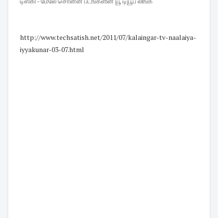
டிஸ்கி - மேலே சொன்ன படங்களின் யூ டியூப் லிங்க்
http://www.techsatish.net/
2011/07/kalaingar-tv-naalaiya-
iyyakunar-03-07.html