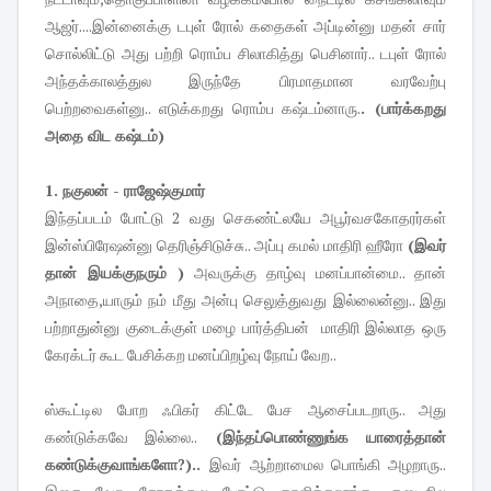
ஆஜர்....இன்னைக்கு டபுள் ரோல் கதைகள் அப்டின்னு மதன் சார்
சொல்லிட்டு அது பற்றி ரொம்ப சிலாகித்து பெசினார்.. டபுள் ரோல்
அந்தக்காலத்துல இருந்தே பிரமாதமான வரவேற்பு
பெற்றவைகள்னு.. எடுக்கறது ரொம்ப கஷ்டம்னாரு.
. (பார்க்கறது
அதை விட கஷ்டம்)
1. நகுலன் - ராஜேஷ்குமார்
இந்தப்படம் போட்டு 2 வது செகண்ட்லயே அபூர்வசகோதரர்கள்
இன்ஸ்பிரேஷன்னு தெரிஞ்சிடுச்சு.. அப்பு கமல் மாதிரி ஹீரோ
(இவர்
தான் இயக்குநரும் )
அவருக்கு தாழ்வு மனப்பான்மை.. தான்
அநாதை,யாரும் நம் மீது அன்பு செலுத்துவது இல்லைன்னு.. இது
பற்றாதுன்னு குடைக்குள் மழை பார்த்திபன் மாதிரி இல்லாத ஒரு
கேரக்டர் கூட பேசிக்கற மனப்பிறழ்வு நோய் வேற..
ஸ்கூட்டில போற ஃபிகர் கிட்டே பேச ஆசைப்படறாரு.. அது
கண்டுக்கவே இல்லை..
(இந்தப்பொண்ணுங்க யாரைத்தான்
கண்டுக்குவாங்களோ?)..
இவர் ஆற்றாமைல பொங்கி அழறாரு..