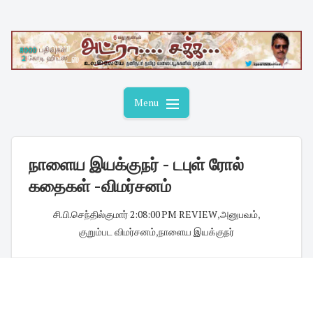
Skip
to
content
Menu
நாளைய இயக்குநர் - டபுள் ரோல்
கதைகள் -விமர்சனம்
சி.பி.செந்தில்குமார்
·
2:08:00 PM
·
REVIEW
,
அனுபவம்
,
குறும்பட விமர்சனம்
,
நாளைய இயக்குநர்