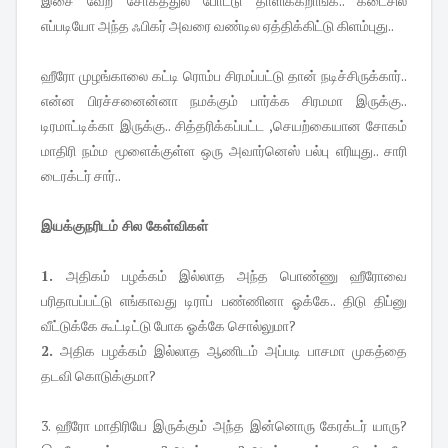
இசை வேற சோகத்துல போட்டு தாளிக்கறாங்க.. கடைசில
எப்படியோ அந்த ஃபிகர் அவரை வண்டில ஏத்திக்கிட்டு கிளம்புது..
ஹீரோ முழங்காலை கட்டி ரொம்ப சிரமப்பட்டு தான் நடிச்சிருக்கார்..
என்ன பிரச்சனைன்னா நமக்கும் பார்க்க சிரமமா இருக்கு..
டிரமாட்டிக்கா இருக்கு.. சித்தரிக்கப்பட்ட ,செயற்கையான சோகம்
மாதிரி நம்ம மூளைக்குள்ள ஒரு அவார்னெஸ் பல்பு எரியுது.. சாரி
டைரக்டர் சார்..
இயக்குநரிடம் சில கேள்விகள்
1.
அதிகம் பழக்கம் இல்லாத அந்த பொண்ணு ஹீரோவை
பரிதாபப்பட்டு எங்காவது டிராப் பண்ணினா ஓக்கே.. திடு திப்னு
வீட்டுக்கே கூட்டிட்டு போக ஓக்கே சொல்லுமா?
2.
அதிக பழக்கம் இல்லாத ஆணிடம் அப்படி பாசமா முகத்தை
தடவி கொடுக்குமா?
3. ஹீரோ மாதிரியே இருக்கும் அந்த இன்னொரு கேரக்டர் யாரு?