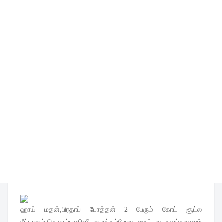
ஹாய் மதன்,பிரதாப் போத்தன் 2 பேரும் கோட் சூட்ல
நீட்டாவும்,தொகுப்பாளினி வழக்கம்போல நைட்டில கசங்கலாவும்