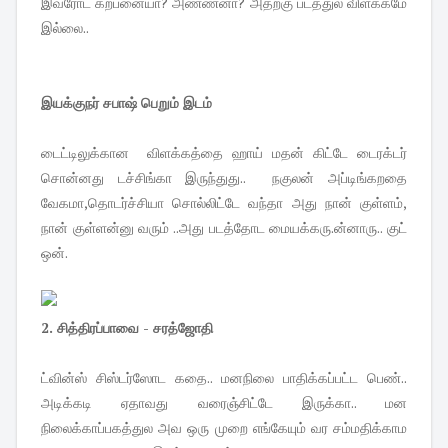
இவரோட கற்பனையா? அண்ணனா? அதற்கு படத்துல விளக்கமே
இல்லை..
இயக்குநர் சபாஷ் பெறும் இடம்
டைட்டிலுக்கான விளக்கத்தை ஹாய் மதன் கிட்டே டைரக்டர்
சொன்னது டச்சிங்கா இருந்துது.. நகுலன் அப்டிங்கறதை
வேகமா,தொடர்ச்சியா சொல்லிட்டே வந்தா அது நான் குள்ளம்,
நான் குள்ளன்னு வரும் ..அது படத்தோட மையக்கரு.ன்னாரு.. குட்
ஒன்.
2. சித்திரப்பாவை - சரத்ஜோதி
ட்வின்ஸ் சிஸ்டர்ஸோட கதை.. மனநிலை பாதிக்கப்பட்ட பெண்..
அடிக்கடி ஏதாவது வரைஞ்சிட்டே இருக்கா.. மன
நிலைக்காப்பகத்துல அவ ஒரு முறை எங்கேயும் வர சம்மதிக்காம