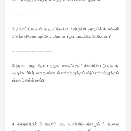
---------------
2. ஃபோட்டோவுடன் கூடிய "மெமோ' : திருச்சி டிராஃபிக் போலீஸார்
அதிர்ச்சி#மாமாவுக்கே மெமோவா?ஒபாமாவுக்கே டெமோவா?
-----------------------
3. நடிகை ராதா தோட்டத்துகாவலாளிக்கு அரிவாள்வெட்டு ஏர்வாடி
அருகே 5பேர் கைது#கோடம்பாக்கத்துக்கும்,கீழ்ப்பாக்கத்துக்கும்
எப்பவும் லிங்க் உண்டு
-----------------------
4. சதுரகிரியில் 3 ஆயிரம் அடி உயரத்தில் தினமும் 3 வேளை