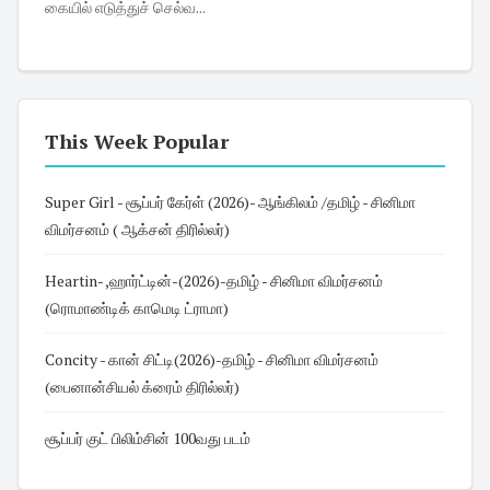
கையில் எடுத்துச் செல்வ...
This Week Popular
Super Girl - சூப்பர் கேர்ள் (2026)- ஆங்கிலம் /தமிழ் - சினிமா
விமர்சனம் ( ஆக்சன் திரில்லர்)
Heartin- ,ஹார்ட்டின்-(2026)-தமிழ் - சினிமா விமர்சனம்
(ரொமாண்டிக் காமெடி ட்ராமா)
Concity - கான் சிட்டி(2026)-தமிழ் - சினிமா விமர்சனம்
(பைனான்சியல் க்ரைம் திரில்லர்)
சூப்பர் குட் பிலிம்சின் 100வது படம்