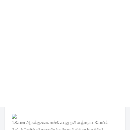
1. கேரள அரசுக்கு உலக வங்கி கடனுதவி #பத்மநாபா கோயில்
மேட்டர் தெரிஞ்சபிறகுமா?சுத்த கேன பேங்க்கா இருக்கே?