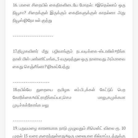
16. பாளை சிறையில் கைதிகளிடையே மோதல்: #இதெல்லாம் ஒரு
நியூசா? சிறைக்குள் இருக்கும் கைதிகளுக்குள் காதல்னா அது
நியூஸ்@நோ உள் குத்து
----------------------
17.திமுகவினர் மீது பழிவாங்கும் நடவடிக்கை-ஸ்டாலின்#நீங்க
தான் மிஸ் பண்ணிட்டீங்க, 5 வருஷத்துல ஒரு நாளாவது அம்மாவை
கைது செஞ்சீங்ளா?@உசுப்பேத்து
--------------------
18.ரயில்வே துறையை தமிழக எம்.பி.,க்கள் கேட்டுப் பெற
கோரிக்கை#விட்ராதீங்கய்யா,செம மாலு,கமுக்கமா
முடிச்சுக்கோங்க டீலு
----------------
19. பருவமழை காரணமாக நாடு முழுவதும் சிமென்ட் விலை ரூ. 10
முதல் 15 வரை குறைந்துள்ளது#ஒரு மலையாள கில்மாப்படத்துக்கு