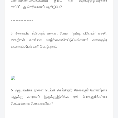
அன்னதானம்#அவ்வளவு தூரம் ஏறி இறங்குறதுக்குள்ள
சாப்பிட்டது செரிமாணம் ஆகிடுமே?
--------------
5. சிறையில் ஸ்பெஷல் உணவு, போன், "டிவிடி பிளேயர்' வசதி:
கைதிகள் சுகபோக வாழ்க்கை#கேட்டுட்டீங்களா? கலைஞரே
கவலைப்படேல் கனி மொழி நலம்
------------------
6. ஜெயலலிதா நாளை டெல்லி செல்கிறார் #கலைஞர் போனார்னா
அதுக்கு காரணம் இருக்கு,இவிங்க ஏன் போகனும்?சும்மா
போட்டிக்காக போறாங்களோ?
-------------------