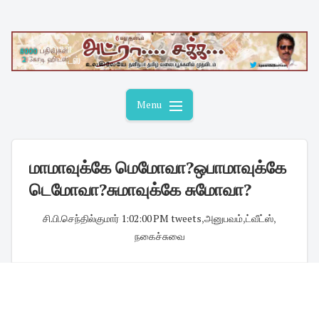
Skip
to
content
Menu
மாமாவுக்கே மெமோவா?ஒபாமாவுக்கே
டெமோவா?சுமாவுக்கே சுமோவா?
சி.பி.செந்தில்குமார்
·
1:02:00 PM
·
tweets
,
அனுபவம்
,
ட்வீட்ஸ்
,
நகைச்சுவை