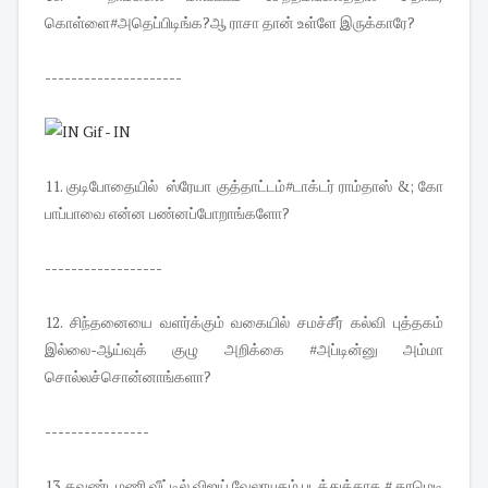
கொள்ளை#அதெப்பிடிங்க?ஆ ராசா தான் உள்ளே இருக்காரே?
---------------------
11. குடிபோதையில் ஸ்ரேயா குத்தாட்டம்#டாக்டர் ராம்தாஸ் &; கோ
பாப்பாவை என்ன பண்னப்போறாங்களோ?
------------------
12. சிந்தனையை வளர்க்கும் வகையில் சமச்சீர் கல்வி புத்தகம்
இல்லை-ஆய்வுக் குழு அறிக்கை #அப்டின்னு அம்மா
சொல்லச்சொன்னாங்களா?
----------------
13. கவுண்டமணி வீட்டில் விஜய் வேலாயுதம் படத்துக்காக # காமெடி