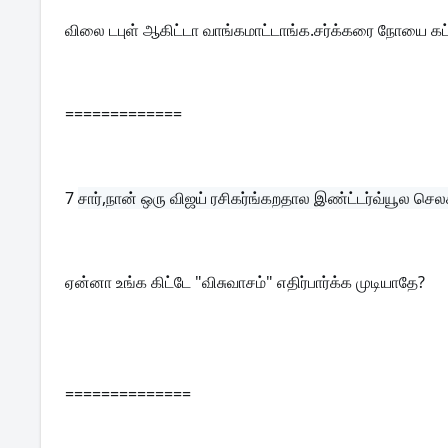
விலை டபுள் ஆகிட்டா வாங்கமாட்டாங்க.சர்க்கரை நோயை கட்ட
=============
7 
சார்,நான் ஒரு விஜய் ரசிகர்ங்கறதால இண்ட்டர்வ்யூல ச
ஏன்னா உங்க கிட்டே "விசுவாசம்" எதிர்பார்க்க முடியாதே?
==============