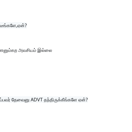
்டீங்களே,ஏன்?
ணனும்கற அவசியம் இல்லை
சிப்பவர் தேவைனு ADVT தந்திருக்கீங்களே ஏன்?