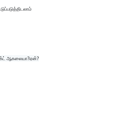
ுப்படுத்திடலாம்
ெலக்ட் ஆகலையா?ஏன்?