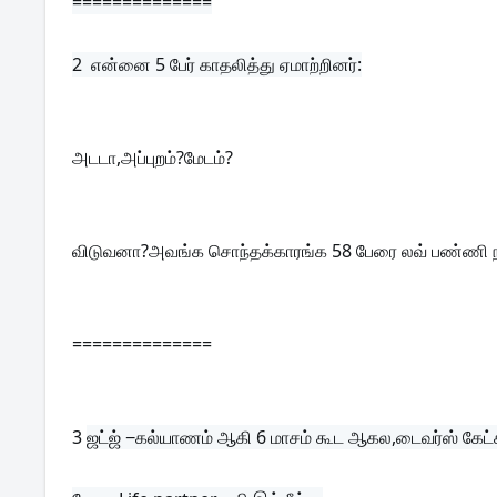
==============
2  
என்னை 5 பேர் காதலித்து ஏமாற்றினர்:
அடடா,அப்புறம்?மேடம்?
விடுவனா?அவங்க சொந்தக்காரங்க 58 பேரை லவ் பண்ணி நான
==============
3 
ஜட்ஜ் −கல்யாணம் ஆகி 6 மாசம் கூட ஆகல,டைவர்ஸ் கேட்