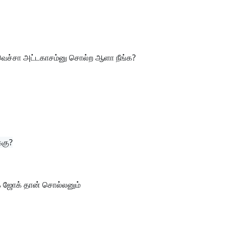
னு வெச்சா அட்டகாசம்னு சொல்ற ஆளா நீங்க?
்கு?
க் ஜோக் தான் சொல்லனும்