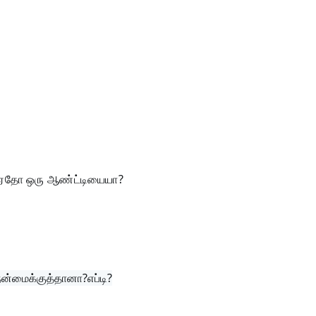
ா?ஏதோ ஒரு ஆண்ட்டியையா?
்மைக்குத்தானா?எப்டி?