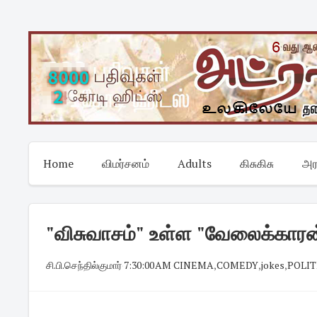
Skip
to
content
Home
விமர்சனம்
Adults
கிசுகிசு
அர
"விசுவாசம்" உள்ள "வேலைக்காரன
சி.பி.செந்தில்குமார்
·
7:30:00 AM
·
CINEMA
,
COMEDY
,
jokes
,
POLIT