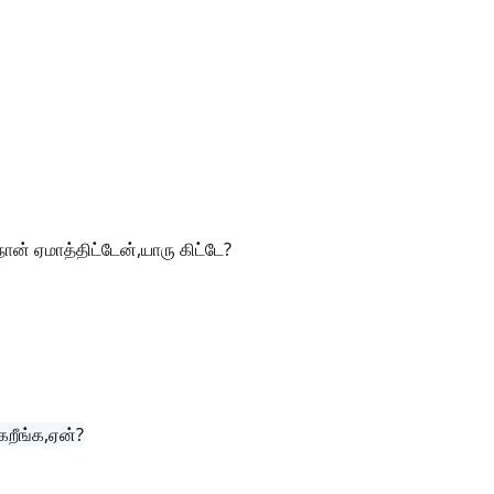
் ஏமாத்திட்டேன்,யாரு கிட்டே?
கறீங்க,ஏன்?