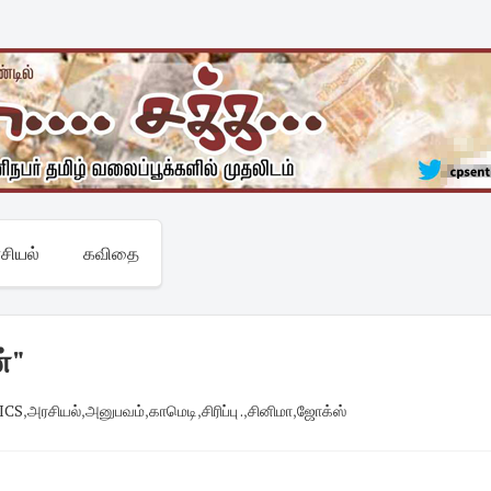
சியல்
கவிதை
்"
ICS
,
அரசியல்
,
அனுபவம்
,
காமெடி
,
சிரிப்பு .
,
சினிமா
,
ஜோக்ஸ்