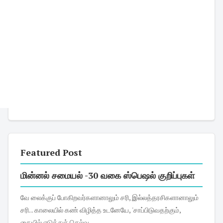
Featured Post
மின்னல் சமையல் -30 வகை ஸ்பெஷல் குறிப்புகள்
வே லைக்குப் போகிறவர்களானாலும் சரி, இல்லத்தரசிகளானாலும்
சரி... காலையில் கண் விழித்த உடனேயே, 'சாப்பிடுவதற்கும்,
கையில் எடுத்துச் செல்வ...