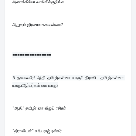
அரைக்கிலோ வாங்கிக்குடுங்க
அதுவும் ஜீரணமாகலைன்னா?
================
5 
தலைவரே! ஆதி தமிழர்கள்னா யாரு? திராவிட தமிழர்கள்னா 
யாரு?ஆர்யர்கள் னா யாரு?
"ஆதி" தமிழர் னா விஜய் ரசிகர்
"திராவிடன்" சத்யராஜ் ரசிகர்