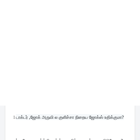
1
டாக்டர் ,ஜோக் அருவி ல குளிச்சா நிறைய ஜோக்ஸ் உதிக்குமா?