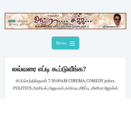
Skip
to
content
Menu
லவ்வரை எப்டி கூப்டுவீங்க?
சி.பி.செந்தில்குமார்
·
7:30:00 AM
·
CINEMA
,
COMEDY
,
jokes
,
POLITICS
,
அரசியல்
,
அனுபவம்
,
காமெடி
,
சிரிப்பு .
,
சினிமா
,
ஜோக்ஸ்