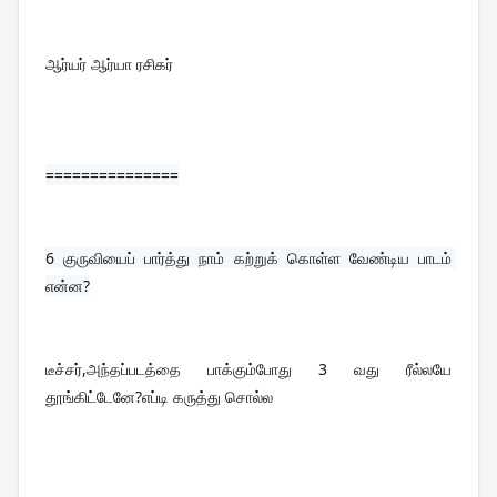
ஆர்யர் ஆர்யா ரசிகர்
===============
6 
குருவியைப் பார்த்து நாம் கற்றுக் கொள்ள வேண்டிய பாடம் 
என்ன?
டீச்சர்,அந்தப்படத்தை பாக்கும்போது 3 வது ரீல்லயே 
தூங்கிட்டேனே?எப்டி கருத்து சொல்ல