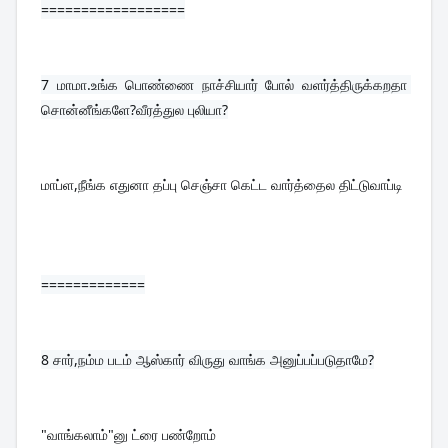
==================
7 
மாமா.உங்க பொண்ணை நாச்சியார் போல் வளர்த்திருக்கறதா 
சொன்னீங்களே?வீரத்துல புலியா?
மாப்ள,நீங்க எதுனா தப்பு செஞ்சா கெட்ட வார்த்தைல திட்டுவாப்டி
=============
8 
சார்,நம்ம படம் ஆஸ்கார் விருது வாங்க அனுப்பப்படுதாமே?
"வாங்கலாம்"னு ட்ரை பண்றோம்