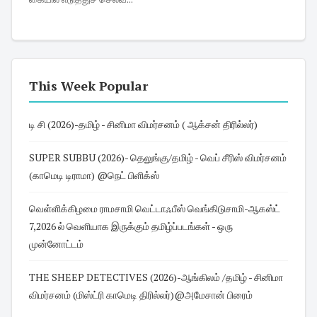
This Week Popular
டி சி (2026)-தமிழ் - சினிமா விமர்சனம் ( ஆக்சன் திரில்லர்)
SUPER SUBBU (2026)- தெலுங்கு/தமிழ் - வெப் சீரிஸ் விமர்சனம்
(காமெடி டிராமா) @நெட் பிளிக்ஸ்
வெள்ளிக்கிழமை ராமசாமி வெட்டாஃபீஸ் வெங்கிடுசாமி-ஆகஸ்ட்
7,2026 ல் வெளியாக இருக்கும் தமிழ்ப்படங்கள் - ஒரு
முன்னோட்டம்
THE SHEEP DETECTIVES (2026)-ஆங்கிலம் /தமிழ் - சினிமா
விமர்சனம் (மிஸ்ட்ரி காமெடி திரில்லர்)@அமேசான் பிரைம்