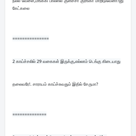
நல்ல வேளை,மங்க்கி பால்ஸ்ல குளிச்சா குரங்கா மாறிடுவேனா?னு 
கேட்கலை
===============
2 
காய்ச்சலில் 29 வகைகள் இருக்கு,எல்லாம் டெங்கு கிடையாது
தலைவரே!. சாராயம் காய்ச்சுவதும் இதில் சேருமா?
==============