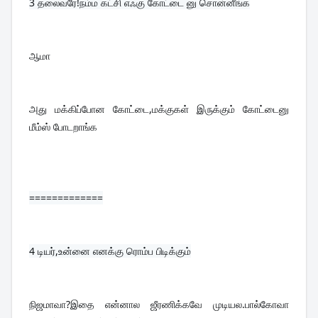
3 
தலைவரே!நம்ம கட்சி எஃகு கோட்டை னு சொன்னீங்க
ஆமா
அது மக்கிப்போன கோட்டை,மக்குகள் இருக்கும் கோட்டைனு 
மீம்ஸ் போடறாங்க
=============
4 
டியர்,உன்னை எனக்கு ரொம்ப பிடிக்கும்
நிஜமாவா?இதை என்னால ஜீரணிக்கவே முடியல.பால்கோவா 