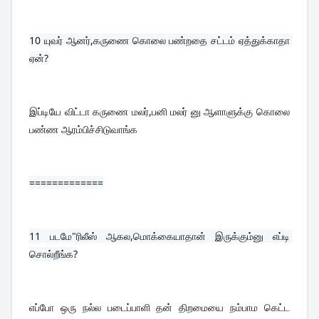
10 
யுவர் ஆனர்,கருணை கொலை பண்றதை சட்டம் ஏத்துக்காதா 
ஏன்?
இப்டியே விட்டா கருணை மலர்,பனி மலர் னு ஆளாளுக்கு கொலை 
பண்ண ஆரம்பிச்சிடுவாங்க
=============
11 
படமே"ரிலீஸ் ஆகல,மொக்கையாதான் இருக்கும்னு எப்டி 
சொல்றீங்க?
எப்போ ஒரு நல்ல படைப்பாளி தன் திறமையை நம்பாம கெட்ட 