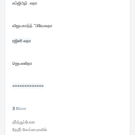
எம்ஜிஆர்  லதா
விஜயகாந்த் "பிரேமலதா
ரஜினி லதா

ஜெயலலிதா
=============
3 
More
தீர்ந்துப்போன
தேநீர் கோப்பைகளில்