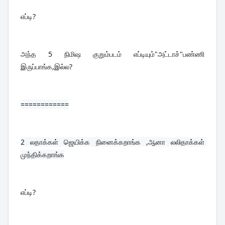
எப்டி?
அந்த 5 நிமிஷ குறும்படம் எப்டியும்"அட்டாச்"பண்ணி 
இருப்பாங்க,இல்ல?
============
2 
லதாக்கள் ஜெயிக்க நினைக்கறாங்க ,ஆனா லலிதாக்கள் 
முந்திக்கறாங்க
எப்டி?