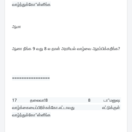
வாழ்ந்துக்கோ"ன்னீங்க
ஆமா
ஆனா நீங்க 9 வது 8 ல தான் அரசியல் வாழ்வை ஆரம்பிக்கறீங்க?
================
17 
தலைவா!8   8 டா"மனுஷ 
வாழ்க்கையைப்பிரிச்சுக்கோ.எட்டாவது எட்டுக்குள் 
வாழ்ந்துக்கோ"ன்னீங்க