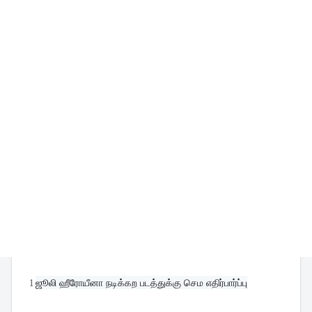
1
ஜூலி ஹீரோயீனா நடிக்கற படத்துக்கு செம எதிர்பார்ப்பு