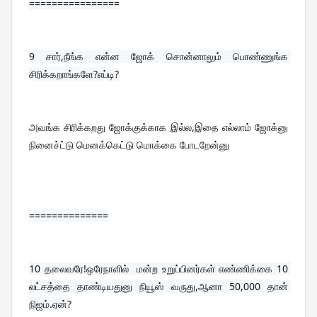
================
9 
சார்,நீங்க என்ன ஜோக் சொன்னாலும் பொண்ணுங்க 
சிரிக்கறாங்களே?எப்டி?
அவங்க சிரிக்கறது ஜோக்குக்காக இல்ல,இதை எல்லாம் ஜோக்னு 
நினைச்ட்டு மெனக்கெட்டு மொக்கை போடறேன்னு
==============
10 
தலைவரே!ஒரேநாளில்  மன்ற உறுப்பினர்கள் எண்ணிக்கை 10 
லட்சத்தை தாண்டியதுனு நியூஸ் வருது,ஆனா 50,000 தான் 
நிஜம்.ஏன்?