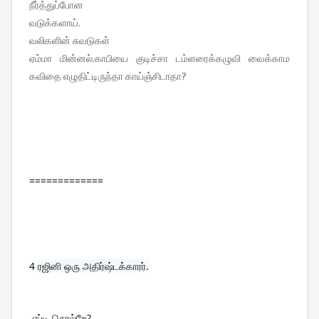
நீர்த்துப்போன
வடுக்களாய்.
வலிகளின் சுவடுகள்
ஏம்மா மின்னல்.காபியை குடிச்சா டம்ளரைக்கழுவி வைக்காம
கவிதை எழுதிட்டிருந்தா காய்ஞ்சிடாதா?
=============
4 
ரஜினி ஒரு அதிர்ஷ்டக்காரர்.
 எப்டி சொல்றே?