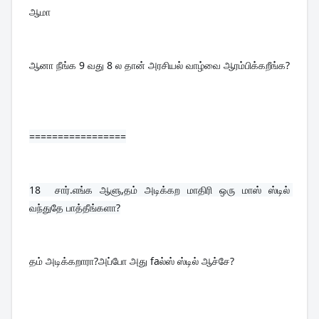
ஆமா
ஆனா நீங்க 9 வது 8 ல தான் அரசியல் வாழ்வை ஆரம்பிக்கறீங்க?
=================
18  
சார்.எங்க ஆளு,தம் அடிக்கற மாதிரி ஒரு மாஸ் ஸ்டில் 
வந்துதே பாத்தீங்களா?
தம் அடிக்கறாரா?அப்போ அது faல்ஸ் ஸ்டில் ஆச்சே?