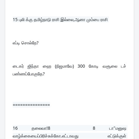
15 
புலி க்கு தமிழ்நாடு ராசி இல்லை,ஆனா மும்பை ராசி 
எப்டி சொல்றே?
டைகர் ஜிந்தா ஹை (நிஜமாவே) 300 கோடி வசூலை டச் 
பண்ணப்போகுதே?
===============
16 
தலைவா!8   8 டா"மனுஷ 
வாழ்க்கையைப்பிரிச்சுக்கோ.எட்டாவது எட்டுக்குள் 