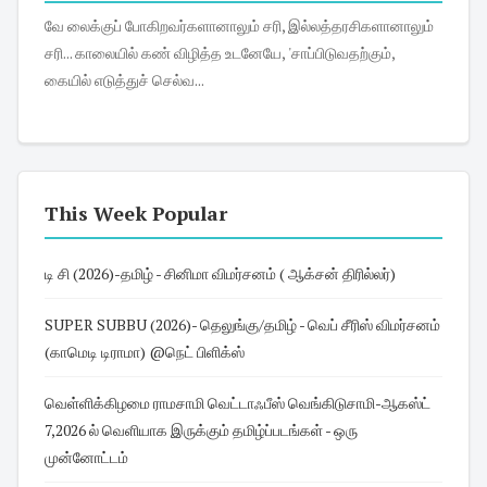
வே லைக்குப் போகிறவர்களானாலும் சரி, இல்லத்தரசிகளானாலும்
சரி... காலையில் கண் விழித்த உடனேயே, 'சாப்பிடுவதற்கும்,
கையில் எடுத்துச் செல்வ...
This Week Popular
டி சி (2026)-தமிழ் - சினிமா விமர்சனம் ( ஆக்சன் திரில்லர்)
SUPER SUBBU (2026)- தெலுங்கு/தமிழ் - வெப் சீரிஸ் விமர்சனம்
(காமெடி டிராமா) @நெட் பிளிக்ஸ்
வெள்ளிக்கிழமை ராமசாமி வெட்டாஃபீஸ் வெங்கிடுசாமி-ஆகஸ்ட்
7,2026 ல் வெளியாக இருக்கும் தமிழ்ப்படங்கள் - ஒரு
முன்னோட்டம்