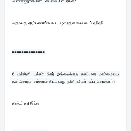
பொண்ணுங்களோட கடலை போடறீங்க?
அதாவது ஆம்பளைங்க கூட பழகறதுல ஷை டைப்.ஹிஹி
==============
8 
மச்சினி டக்கர் பிகர் இல்லைங்கற கசப்பான உண்மையை 
தன்,சொந்த சம்சாரம் கிட்ட ஒரு ரஜினி ரசிகர்  எப்டி சொல்வார்?
சிஸ்டர் சரி இல்ல