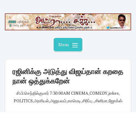
Skip
to
content
Menu
ரஜினிக்கு அடுத்து விஜய்தான் கறதை
நான் ஒத்துக்கறேன்
சி.பி.செந்தில்குமார்
·
7:30:00 AM
·
CINEMA
,
COMEDY
,
jokes
,
POLITICS
,
அரசியல்
,
அனுபவம்
,
காமெடி
,
சிரிப்பு .
,
சினிமா
,
ஜோக்ஸ்