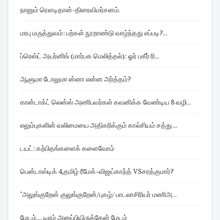
நானும் ரௌடிதான்-திரைவிமர்சனம்.
மரபு மருத்துவம்: பற்கள் நூறாண்டு வாழ்ந்தது எப்படி?...
ப்ரெஸ்ட் அயர்னிங் (மார்பக மெலித்தல்): ஓர் பகீர் ரி...
ஆளுமா டோலுமா ன்னா என்ன அர்த்தம்?
கான்டாக்ட் லென்ஸ் அணிபவர்கள் கவனிக்க வேண்டிய 8 வழி...
எலும்புகளின் வலிமையை அதிகரிக்கும் கால்சியம் சத்து ...
டயட்: கற்பிதங்களைக் களைவோம்
பென்டாஸ்டிக் 4,தமிழ் ரீமேக்-விஜய்காந்த் VSசரத்குமார்?
‘அலுங்குறேன் குலுங்குறேன்/புகழ்/ பாடலாசிரியர் மணிஅ...
மேடம்.... டிஎம் அனுப்பியிருக்கேன் மேடம்