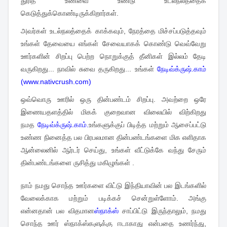
துரித உணவை உண்டு உடல்நலத்தைக்
கெடுத்துக்கொண்டிருக்கிறார்கள்.
அவர்கள் உடல்நலத்தைக் காக்கவும், நேரத்தை மிச்சப்படுத்தவும்
உங்கள் தேவையை எங்கள் சேவையாகக் கொண்டு வெவ்வேறு
ஊர்களின் சிறப்பு பெற்ற நொறுக்குத் தீனிகள் இல்லம் தேடி
வருகிறது... நாவில் சுவை தருகிறது... உங்கள்
நேடிவ்க்ருஷ்.காம்
(www.nativcrush.com)
ஒவ்வொரு ஊரில் ஒரு தின்பண்டம் சிறப்பு. அவற்றை ஒரே
இணையதளத்தில் மிகக் குறைவான விலையில் விற்கிறது
நமத
நேடிவ்க்ருஷ்.காம்.
உங்களுக்குப் பிடித்த மற்றும் ஆசைப்பட்டு
உண்ண நினைத்த பல பிரபலமான தின்பண்டங்களை மிக எளிதாக
ஆன்லைனில் ஆர்டர் செய்து, உங்கள் வீட்டுக்கே வந்து சேரும்
தின்பண்டங்களை ருசித்து மகிழுங்கள் .
நாம் நமது சொந்த ஊர்களை விட்டு இந்தியாவின் பல இடங்களில்
வேலைக்காக மற்றும் படிக்கச் சென்றுள்ளோம். அங்கு
என்னதான் பல விதமான
ஸ்நாக்ஸ்
சாப்பிட்டு இருந்தாலும், நமது
சொந்த ஊர் ஸ்நாக்ஸ்களுக்கு ஈடாகாது என்பதை உணர்ந்து,