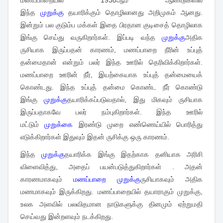
மணப்பாறையில் 1930ஆம் ஆண்டுகளில்
இந்த
முறுக்கு
தயாரிக்கும் தொழிலானது அறிமுகம் ஆனது.
இன்றும் பல குடும்ப மக்கள் இதை பிரதான குடிசைத் தொழிலாக
இங்கு செய்து வருகிறார்கள். இப்படி வந்த
முறுக்கு
அதிக
ருசியாக இருப்பதன் காரணம், மணப்பாறை நீரின் உப்புத்
தன்மைதான் என்றும் பலர் இந்த ஊரில் தெரிவிக்கிறார்கள்.
மணப்பாறை ஊரின் நீர், இயற்கையாக உப்புத் தன்மையைக்
கொண்டது. இந்த உப்புத் தன்மை கொண்ட நீர் கொண்டு
இங்கு
முறுக்கு
தயாரிக்கப்படுவதால், இது மிகவும் ருசியாக
இருப்பதாகவே பலர் நம்புகிறார்கள். இந்த ஊரில்
மட்டும்
முறுக்கை
இரண்டு முறை எண்ணெய்யில் பொரித்து
எடுக்கிறார்கள் இதுவும் இதன் ருசிக்கு ஒரு காரணம்.
இந்த
முறுக்கு
தயாரிக்க இங்கு இதற்காக தனியாக அரிசி
விளைவித்து, அதைப் பயன்படுத்துகிறார்கள் . அதன்
காரணமாகவும்
மணப்பாறை முறுக்கு
ருசியாகவும் அதிக
மணமாகவும் இருக்கிறது. மணப்பாறையில் தயாராகும் முறுக்கு,
உலக அளவில் பலவிதமான நாடுகளுக்கு தினமும் ஏற்றுமதி
செய்வது இன்றளவும் நடக்கிறது.