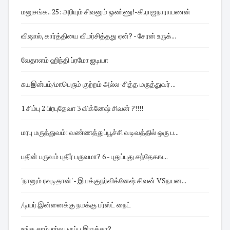
மனுசங்க.. 25: அரியும் சிவனும் ஒண்ணு!-கி.ராஜநாராயணன்
விஷால், கார்த்தியை விமர்சித்தது ஏன்? - சேரன் உருக்...
வேதாளம் ஹிந்தி ப்ரமோ ஐடியா
சுயஇன்பம்/மாபெரும் குற்றம் அல்ல -சித்த மருத்துவர் ...
1 சிம்பு 2 பிரபுதேவா 3 விக்னேஷ் சிவன் ?!!!!
மரபு மருத்துவம்: வண்ணத்துப்பூச்சி வடிவத்தில் ஒரு ப...
பதின் பருவம் புதிர் பருவமா? 6 - புதுப்புது சந்தேகங...
'நானும் ரவுடிதான்' - இயக்குநர்விக்னேஷ் சிவன் VSநயன...
/டியர்.இன்னைக்கு நமக்கு பர்ஸ்ட் நைட்
உங்க சாம்பார்ல பருப்பு இருக்கா?