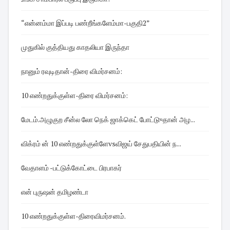
“என்னம்மா இப்படி பண்றீங்களேம்மா-பகுதி2”
முதுகில் குத்தியது காதலியா இருந்தா
நானும் ரவுடிதான்-திரை விமர்சனம்:
10 எண்றதுக்குள்ள -திரை விமர்சனம்:
மேடம்.அழுகுற சீன்ல லோ நெக் ஜாக்கெட் போட்டுுதான் அழ...
விக்ரம் ன் 10 எண்றதுக்குள்ளேvsவிஜய் சேதுபதியின் ந...
வேதாளம் -பட்டுக்கோட்டை பிரபாகர்
என் புருஷன் தமிழண்டா
10 எண்றதுக்குள்ள-திரைவிமர்சனம்.