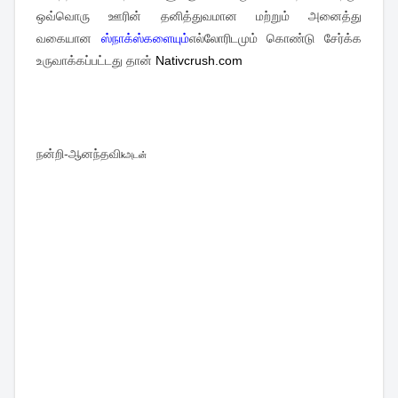
ஒவ்வொரு ஊரின் தனித்துவமான மற்றும் அனைத்து
வகையான
ஸ்நாக்ஸ்களையும்
எல்லோரிடமும் கொண்டு சேர்க்க
உருவாக்கப்பட்டது தான்
Nativcrush.com
நன்றி-ஆனந்தவி
kஅடன்