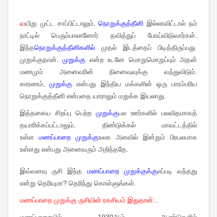
வ
யிறு முட்ட சாப்பிட்டாலும்,
நொறுக்குத்தீனி
இல்லாவிட்டால் நம்
நாட்டில் பெரும்பாலானோர் தவித்துப் போய்விடுவார்கள்.
இந்த
நொறுக்குத்தீனிகளில்
முதல் இடத்தைப் பிடித்திருப்பது
முறுக்குதான்.
முறுக்கு
என்ற உடனே மொறுமொறுப்பும் அதன்
மணமும் அனைவரின் நினைவுவுக்கு வந்துவிடும்.
காரணம்,
முறுக்கு
என்பது இந்திய மக்களின் ஒரு பாரம்பரிய
நொறுக்குத்தீனி என்பதை யாராலும் மறுக்க இயலாது.
இத்தகைய சிறப்பு பெற்ற
முறுக்கு
பல ஊர்களில் பலவிதமாகத்
தயாரிக்கப்பட்டாலும், திண்டுக்கல் மாவட்டத்தில்
உள்ள
மணப்பாறை முறுக்கு
உலக அளவில் இன்றும் பிரபலமாக
உள்ளது என்பது அனைவரும் அறிந்ததே.
இவ்வளவு ருசி இந்த
மணப்பாறை முறுக்குக்கு
எப்படி வந்தது
என்று தெரியுமா? தெரிந்து கொள்ளுங்கள்.
மணப்பாறை முறுக்கு ருசியின் ரகசியம் இதுதான்...