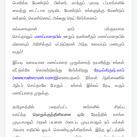
பொரிக்க வேண்டும். பின்னர், காற்றுப் புகாத டப்பாக்களில்
வைத்து டைட்டாக மூடிவிட வேண்டும். உங்களுக்கு வேண்டும்
என்றால், வெண்ணெய் அல்லது நெய் சேர்க்கலாம்.
எவ்வளவுதான் நாம் பக்குவமாக
செய்தாலும்
மணப்பாறையில்
ஊறும் தண்ணீரும் மணப்பாறையில்
விளையும் அரிசிக்கும் மட்டும்தான் அந்த சுவையும் மணமும்
வரும்!
இப்படி சுவையான மணப்பாறை முறுக்கைத் தயாரித்து உங்கள்
வீட்டுக்கே கொண்டுவந்து சேர்க்கிறது
நேடிவ்கிருஷ்.காம்
(www.nativcrush.com)
இணையதளம். நீங்கள் ஆன்லைனில்
ஆர்டர் செய்தாலே போதும்... உங்கள் இல்லம் தேடி வரும்
மணப்பாறை முறுக்கு.
தமிழகத்தில் பலதரப்பட்ட ஊர்களில் சிறப்பு
வாய்ந்த
நொறுக்குத்தீனிகளை
ஒரே நேரத்தில் வாங்க
முடியாமலும் அதன் பயனை அடைய முடியாமலும் நம் மக்கள்
அவசர கதியில் ஓடிக் கொண்டிருக்கிறார்கள். இந்த ஓட்டத்தில்