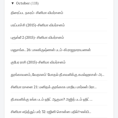
▼
October
(118)
திரைப்பட நகரம்- சினிமா விமர்சனம்
மரப்பாச்சி (2015)-சினிமா விமர்சனம்
புரூஸ்லீ 2 (2015)- சினிமா விமர்சனம்
மனுசங்க.. 26: பாலகிருஷ்ணன் படம்-கி.ராஜநாராயணன்
குபேர ராசி (2015)-சினிமா விமர்சனம்
தூங்காவனம், வேதாளம்' மோதல் தீபாவளிக்கு கமல்ஹாசன்-அ...
சினிமா ரசனை 21: மனிதக் குரங்காக மாறிய மார்லன் பிரா...
தீபாவளிக்கு உங்க படம் ஹிட் ஆகுமா? அஜித் படம் ஹிட் ...
சினிமா எடுத்துப் பார் 32: ரஜினி சொன்ன பதில்!=எஸ்பி...