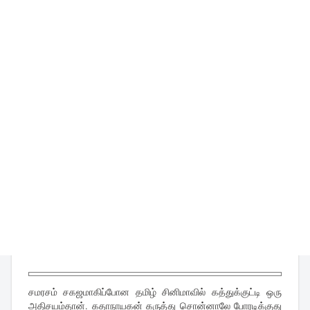
சமரசம் சகஜமாகிப்போன தமிழ் சினிமாவில் கத்துக்குட்டி ஒரு
அதிசயம்தான். கதாநாயகன் கருத்து சொன்னாலே போரடிக்குது