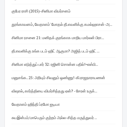
குபேர ராசி (2015)-சினிமா விமர்சனம்
தூங்காவனம், வேதாளம்' மோதல் தீபாவளிக்கு கமல்ஹாசன்-அ...
சினிமா ரசனை 21: மனிதக் குரங்காக மாறிய மார்லன் பிரா...
தீபாவளிக்கு உங்க படம் ஹிட் ஆகுமா? அஜித் படம் ஹிட் ...
சினிமா எடுத்துப் பார் 32: ரஜினி சொன்ன பதில்!=எஸ்பி...
மனுசங்க.. 25: அரியும் சிவனும் ஒண்ணு!-கி.ராஜநாராயணன்
விஷால், கார்த்தியை விமர்சித்தது ஏன்? - சேரன் உருக்...
வேதாளம் ஹிந்தி ப்ரமோ ஐடியா
சுயஇன்பம்/மாபெரும் குற்றம் அல்ல -சித்த மருத்துவர் ...