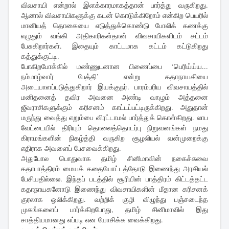
விவசாயி என்றால் இளக்காரமாகத்தான் பார்த்து வருகிறது.
ஆனால் விவசாயிகளுக்கு கடன் கொடுக்கிறோம் என்கிற பெயரில்
மானியத் தொகையை எடுத்துக்கொண்டு போலிக் கணக்கு
எழுதும் வங்கி அதிகாரிகள்தான் விவசாயிகளிடம் சட்டம்
பேசுகிறார்கள். இதையும் காட்டமாக கட்டம் கட்டுகிறது
கத்துக்குட்டி.
போகிறபோக்கில் மண்ணுடனான பிணைப்பை ‘பெரிய்ய்ய...
நம்மாழ்வார் பேத்தி’ என்று கதாநாயகியை
அடையாளப்படுத்துகிறார் இயக்குநர். பாரம்பரிய விவசாயத்தில்
மனிதனைத் தவிர அவனை அண்டி வாழும் அத்தனை
ஜீவராசிகளுக்கும் கரிசனம் காட்டப்பட்டிருக்கிறது. அதுதான்
மருந்து வைத்து எறும்பை விரட்டாமல் பார்த்துக் கொள்கிறது. லாப
வேட்டையில் திரியும் தொலைத்தொடர்பு நிறுவனங்கள் நமது
கிராமங்களின் நிகழ்த்தி வருகிற சூழலியல் வன்முறைக்கு
எதிராக அவளைப் பேசவைக்கிறது.
அதுபோல பொதுவாக தமிழ் சினிமாவின் நகைச்சுவை
கதாபாத்திரம் மையக் கதையோட்டத்தோடு இணைந்து அரசியல்
பேசியதில்லை. இந்தப் படத்தில் சூரியின் பாத்திரம் கிட்டத்தட்ட
கதாநாயகனோடு இணைந்து விவசாயிகளின் மீதான கரிசனக்
குரலாக ஒலிக்கிறது. வற்றிக் குழி விழுந்து பஞ்சடைந்த
முகங்களைப் பார்க்கிறபோது, தமிழ் சினிமாவில் இது
சாத்தியமானது எப்படி என யோசிக்க வைக்கிறது.