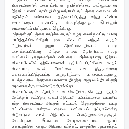
விவசாயிகளின் மனசாட்சியாக ஒலிக்கின்றன. மண்ணுடனான
இந்தப் பிணைப்புதான் இன்று மீத்தேன் திட்டத்தை வலிமையுடன்
எதிர்க்கும் வலிமையை தஞ்சையிலிருந்து வந்து சினிமா
ஊடகத்தைப் பயன்படுத்த விழைந்திருக்கும் இயக்குநர்
சரவணனின் பின்புலமாக இருக்கிறது.
மீத்தேன் திட்டத்தை எதிர்க்க கடிதம் எழுதி வைத்துவிட்டு உயிரை
மாய்த்துக்கொள்கிறார் ஒரு விவசாயி. அந்தக் கடிதம்
அதிகாரிகள் மற்றும் அரசியல்வாதிகளால் எப்படி
மறைக்கப்படுகிறது. அந்தச் சாவை அதிகாரிகள் எப்படி
அலட்சியப்படுத்துகிறார்கள் என்பதைப் பார்க்கிறபோது, இந்திய
விவசாயிகளின் தற்கொலைகள் குடும்பப் பிரச்சினை, காதல்
விவகாரம், கடன் பிரச்சினை என இதுநாள்வரை
கொச்சைப்படுத்தப்பட்டு வருந்திருப்பதை பார்வையாளனுக்கு
கடத்துவதில் பத்திரிகையாளனாக இருந்த அனுபவம் இயக்குநர்
சரவணனுக்கு கைகொடுத்திருக்கிறது.
விவசாயிக்கு 50 ஆயிரம் கடன் கொடுக்க, சொத்து பத்திரம்
கேட்கிறார் கூட்டுறவு வங்கி அதிகாரி. பயிர்க்கடனை வாங்கிய
எந்த விவசாயியும் அதைக் கட்டாமல் இருந்ததில்லை. வட்டி
கட்டவில்லை என்றால் கறவை மாட்டையும் ஓட்டிச்சென்று
விடுவார்கள் வங்கி அதிகாரிகள். பெருநிறுவனங்களுக்குக்
கேள்விமுறை இல்லாமல் கோடிக்கணக்கான ரூபாய்
கொட்டிக்கொடுக்கும் அதிகார வர்க்கம், உலகுக்கே படியளக்கும்