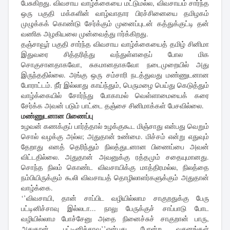
பேசுகிறது. விவசாய வாழ்க்கையை மட்டுமல்ல, விவசாயம் சார்ந்த
ஒரு பகுதி மக்களின் வாழ்வாதார பிரச்சினையை தமிழகம்
முழுக்கக் கொண்டு சேர்க்கும் முனைப்புடன் கத்துக்குட்டி தன்
வணிக அழகியலை முன்வைத்து ஈர்க்கிறது.
தஞ்சாவூர் பகுதி சார்ந்த விவசாய வாழ்க்கையைத் தமிழ் சினிமா
இதுவரை சித்தரித்து வந்துள்ளதைப் போல மிக
சொகுசானதாகவோ, சுகமானதாகவோ நடைமுறையில் அது
இருந்ததில்லை. அங்கு ஒரு சம்சாரி நடத்துவது மண்ணுடனான
போராட்டம். நீர் இல்லாது காய்ந்தும், பெருமழை பெய்து கெடுத்தும்
வாழ்க்கையில் சோர்ந்து போகாமல் வெள்ளாமையைக் கரை
சேர்க்க அவன் படும் பாட்டை தஞ்சை சினிமாக்கள் பேசவில்லை.
மண்ணுடனான பிணைப்பு
உழவன் கணக்குப் பார்த்தால் உழக்குகூட மிஞ்சாது என்பது வெறும்
சொல் வழக்கு அல்ல; அதுதான் உண்மை. மிச்சம் என்று எதுவும்
தேறாது எனத் தெரிந்தும் நிலத்துடனான பிணைப்பை அவன்
விட்டதில்லை. அதுதான் அவனுக்கு ரத்தமும் சதையுமானது.
சொந்த நிலம் கொண்ட விவசாயிக்கு மாத்திரமல்ல, நிலத்தை
நம்பியிருக்கும் கூலி விவசாயத் தொழிலாளர்களுக்கும் அதுதான்
வாழ்க்கை.
‘’விவசாயி, தான் சாப்பிட வழியில்லாம சாகுறதுக்கு பேரு
பட்டினிச்சாவு இல்லடா... நாலு பேருக்குச் சாப்பாடு போட
வழியில்லாம போச்சேனு அதை நினைச்சுச் சாகுறான் பாரு,
அதுதான் பட்டினிச்சாவு’’என்பது போன்ற வசனங்கள்