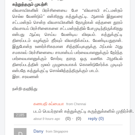
கற்றுத்தரும் முயற்சி
விவசாயிகளின் பிரச்சினையை பேச “விவசாயி சட்டமன்றம்
செல்ல வேண்டும்” என்கிறது கத்துக்குட்டி. ஆனால் இதுவரை
சட்டமன்றம் சென்ற விவசாயிகளின் தோழர்கள் எத்தனை தூரம்
விவசாயப் பிரச்சினைகளை சட்டமன்றத்தில் பேசமுடிந்திருக்கிறது
என்பது ஆய்வு செய்ய வேண்டிய விஷயம். கத்துக்குட்டி
திரைப்படம் வழங்கும் தீர்வும் விவாதிக்கப்பட வேண்டியதுதான்.
இதுபோன்ற உணர்ச்சிகரமான சித்தரிப்புகளுக்கு அப்பால் அது
சமகாலப் பிரச்சினையை சாமான்யப் பார்வையாளனுக்கும் தேர்ந்த
பார்வையாளனுக்கும் சோர்வு தராத ஒரு வணிக அழகியல்
திரைப்படத்தின் மூலம் முழுமையாகக் கொண்டுசேர்க்க முடியும்
என்பதே கத்துக்குட்டி சொல்லித்தந்திருக்கும் பாடம்.
இரா. சரவணன்
நன்றி-தஹிந்து
கணபதி சுப்பையா
from Chennai
படம் பெயர்தான் கத்துக்குட்டி கருத்துக்களில் முதிர்ச்சி.
2185
(0)
·
(0)
reply
(0)
about 9 hours ago
Dany
from Singapore
D