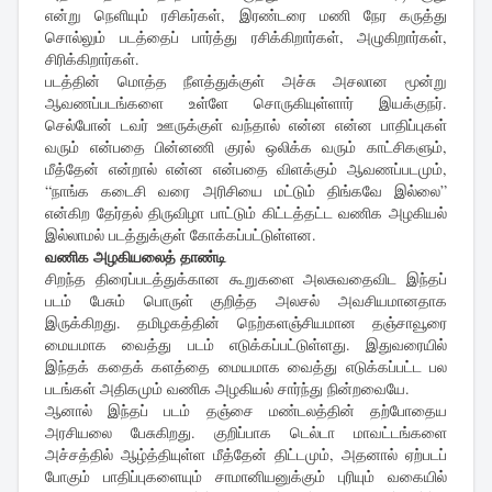
என்று நெளியும் ரசிகர்கள், இரண்டரை மணி நேர கருத்து
சொல்லும் படத்தைப் பார்த்து ரசிக்கிறார்கள், அழுகிறார்கள்,
சிரிக்கிறார்கள்.
படத்தின் மொத்த நீளத்துக்குள் அச்சு அசலான மூன்று
ஆவணப்படங்களை உள்ளே சொருகியுள்ளார் இயக்குநர்.
செல்போன் டவர் ஊருக்குள் வந்தால் என்ன என்ன பாதிப்புகள்
வரும் என்பதை பின்னணி குரல் ஒலிக்க வரும் காட்சிகளும்,
மீத்தேன் என்றால் என்ன என்பதை விளக்கும் ஆவணப்படமும்,
“நாங்க கடைசி வரை அரிசியை மட்டும் திங்கவே இல்லை”
என்கிற தேர்தல் திருவிழா பாட்டும் கிட்டத்தட்ட வணிக அழகியல்
இல்லாமல் படத்துக்குள் கோக்கப்பட்டுள்ளன.
வணிக அழகியலைத் தாண்டி
சிறந்த திரைப்படத்துக்கான கூறுகளை அலசுவதைவிட இந்தப்
படம் பேசும் பொருள் குறித்த அலசல் அவசியமானதாக
இருக்கிறது. தமிழகத்தின் நெற்களஞ்சியமான தஞ்சாவூரை
மையமாக வைத்து படம் எடுக்கப்பட்டுள்ளது. இதுவரையில்
இந்தக் கதைக் களத்தை மையமாக வைத்து எடுக்கப்பட்ட பல
படங்கள் அதிகமும் வணிக அழகியல் சார்ந்து நின்றவையே.
ஆனால் இந்தப் படம் தஞ்சை மண்டலத்தின் தற்போதைய
அரசியலை பேசுகிறது. குறிப்பாக டெல்டா மாவட்டங்களை
அச்சத்தில் ஆழ்த்தியுள்ள மீத்தேன் திட்டமும், அதனால் ஏற்படப்
போகும் பாதிப்புகளையும் சாமானியனுக்கும் புரியும் வகையில்