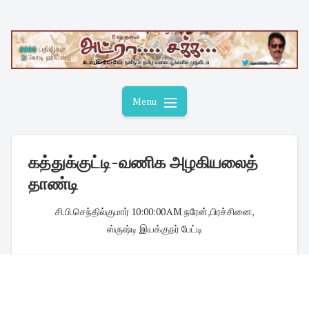
Skip
to
content
Menu
கத்துக்குட்டி-வணிக அழகியலைத்
தாண்டி
சி.பி.செந்தில்குமார்
·
10:00:00 AM
·
நரேன்
,
பிரச்சினை
,
ஸ்ருஷ்டி இயக்குநர் பேட்டி