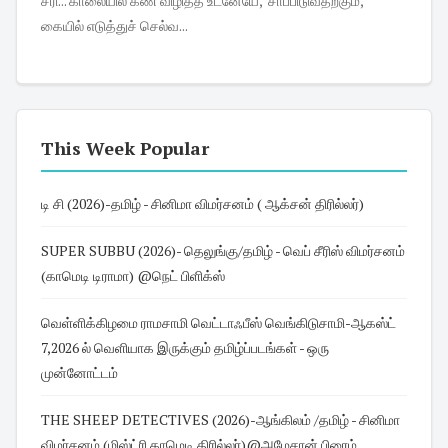
சரி... காலையில் கண் விழித்த உடனேயே, 'சாப்பிடுவதற்கும்,
கையில் எடுத்துச் செல்வ...
This Week Popular
டி சி (2026)-தமிழ் - சினிமா விமர்சனம் ( ஆக்சன் திரில்லர்)
SUPER SUBBU (2026)- தெலுங்கு/தமிழ் - வெப் சீரிஸ் விமர்சனம்
(காமெடி டிராமா) @நெட் பிளிக்ஸ்
வெள்ளிக்கிழமை ராமசாமி வெட்டாஃபீஸ் வெங்கிடுசாமி-ஆகஸ்ட்
7,2026 ல் வெளியாக இருக்கும் தமிழ்ப்படங்கள் - ஒரு
முன்னோட்டம்
THE SHEEP DETECTIVES (2026)-ஆங்கிலம் /தமிழ் - சினிமா
விமர்சனம் (மிஸ்ட்ரி காமெடி திரில்லர்)@அமேசான் பிரைம்