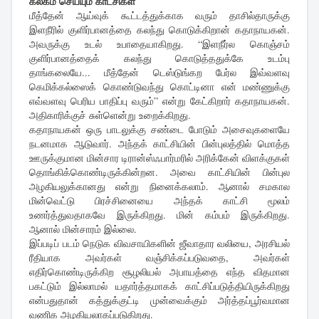
கலகம் செய்யும் காட்சிகள்
மீத்தேன் ஆய்வுக் கூட்டத்துக்காக வரும் தாசில்தாருக்கு
இளநீரில் குளிர்பானத்தை கலந்து கொடுக்கிறான் கதாநாயகன்.
அவருக்கு உடல் உபாதையாகிறது. “இளநீர்ல கொஞ்சம்
குளிர்பானத்தைக் கலந்து கொடுத்ததுக்கே உடம்பு
தாங்கலையே... மீத்தேன் டெஸ்டுங்கற பேர்ல இவ்வளவு
கெமிக்கல்ஸைக் கொண்டுவந்து கொட்டினா என் மண்ணுக்கு
எவ்வளவு பெரிய பாதிப்பு வரும்” என்று கேட்கிறார் கதாநாயகன்.
அதிகாரிக்குச் சுள்ளென்று உறைக்கிறது.
கதாநாயகன் ஒரு பாடலுக்கு சண்டை போடும் அசைவுகளையே
நடனமாக ஆடுவார். அந்தக் காட்சியின் பின்புலத்தில் மொத்த
ஊருக்குமான மின்சார டிரான்ஸ்ஃபார்மரில் அரிக்கேன் விளக்குகள்
தொங்கிக்கொண்டிருக்கின்றன. அவை காட்சியின் பின்புல
அழகியலுக்கானது என்று நினைக்கலாம். ஆனால் சமகால
மின்வெட்டு பிரச்சினையை அந்தக் காட்சி மூலம்
உணர்த்துவதாகவே இருக்கிறது. மின் கம்பம் இருக்கிறது.
ஆனால் மின்சாரம் இல்லை.
இப்படிப் படம் நெடுக விவசாயிகளின் ஜீவாதார வலியை, அரசியல்
ரீதியாக அவர்கள் வஞ்சிக்கப்படுவதை, அவர்கள்
எதிர்கொண்டிருக்கிற சூழலியல் அபாயத்தை எந்த விதமான
பகட்டும் இல்லாமல் யதார்த்தமாகக் காட்சிப்படுத்தியிருக்கிறது
என்பதுதான் கத்துக்குட்டி முன்வைக்கும் அர்த்தப்பூர்வமான
வணிக அழகியலாகப்படுகிறது.