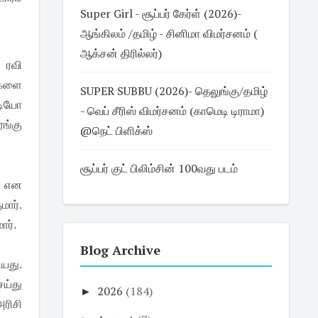
Super Girl - சூப்பர் கேர்ள் (2026)-
ஆங்கிலம் /தமிழ் - சினிமா விமர்சனம் (
ஆக்சன் திரில்லர்)
் ரவி
ிகளை
SUPER SUBBU (2026)- தெலுங்கு/தமிழ்
ேடியோ
- வெப் சீரிஸ் விமர்சனம் (காமெடி டிராமா)
ரங்கு
@நெட் பிளிக்ஸ்
சூப்பர் குட் பிலிம்சின் 100வது படம்
ு என
ார்.
ார்.
Blog Archive
யது.
ய்து
►
2026
(184)
அரிசி