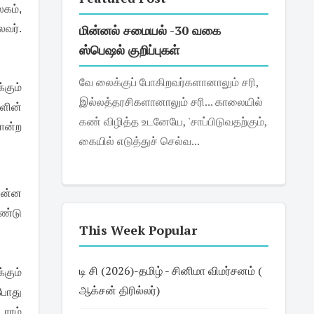
கம்,
மின்னல் சமையல் -30 வகை
ைவர்.
ஸ்பெஷல் குறிப்புகள்
வே லைக்குப் போகிறவர்களானாலும் சரி,
்கும்
இல்லத்தரசிகளானாலும் சரி... காலையில்
ளின்
கண் விழித்த உடனேயே, 'சாப்பிடுவதற்கும்,
ோன்ற
கையில் எடுத்துச் செல்வ...
ின்ன
ண்டு
This Week Popular
டி சி (2026)-தமிழ் - சினிமா விமர்சனம் (
்கும்
ஆக்சன் திரில்லர்)
போது
டாரம்