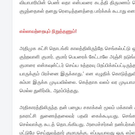
வியாபாரியின் பெண் லதா என்பவரை கடத்தி திருமணம் ச
குழந்தைகள் தனது ரௌடித்தனத்தை பார்க்கக் கூடாது என வ
எல்லாவற்றையும் நிறுத்தணும்!
அதிமுக கட்சி தொடங்கி காலத்திலிருந்தே செங்கல்பட்ட
குற்றவாளி குமார். குமார் பெயரைக் கேட்டாலே அஞ்சி நடு
குமாரை என்கவுன்ட்டர் செய்ய உத்தரவு பிறப்பிக்கப்பட்ட
யாருக்கும் பிரச்னை இருக்காது.’ என எழுதிக் கொடுத்துவ
சும்மா இருக்க முடியவில்லை. கெத்தாக வலம் வர முடிய
மெல்ல துளிர்விட ஆரம்பித்தது.
அதிகாரத்திலிருந்த தன் பழைய சகாக்கள் மூலம் மக்கான் சந
நகராட்சி துணைத்தலைவர் பதவி கைக்கூடியது. செங்கல
செல்வாக்கு கூடத் தொடங்கியது. அமைச்சர்கள் நண்பர்கள
மட்டுமே செய்துவந்தார் குமாருக்கு. எப்படியாவது ஒரு 