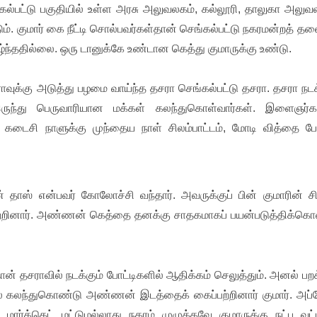
்பட்டு பகுதியில் உள்ள அரசு அலுவலகம், கல்லூரி, தாலுகா அலுவல
். குமார் கை நீட்டி சொல்பவர்கள்தான் செங்கல்பட்டு நகரமன்றத் தல
கழ்ந்ததில்லை. ஒரு டானுக்கே உண்டான கெத்து குமாருக்கு உண்டு.
ராவுக்கு அடுத்து பழமை வாய்ந்த தசரா செங்கல்பட்டு தசரா. தசரா நடக
் இருந்து பெருவாரியான மக்கள் கலந்துகொள்வார்கள். இளைஞர்க
ின் கடைசி நாளுக்கு முந்தைய நாள் சிலம்பாட்டம், மோடி வித்தை ப
் தாஸ் என்பவர் கோலோச்சி வந்தார். அவருக்குப் பின் குமாரின் ச
்றினார். அண்ணன் கெத்தை தனக்கு சாதகமாகப் பயன்படுத்திக்கொ
ான் தசராவில் நடக்கும் போட்டிகளில் ஆதிக்கம் செலுத்தும். அனல் பறக
ில் கலந்துகொண்டு அண்ணன் இடத்தைக் கைப்பற்றினார் குமார். அப்
 மார்க்கெட் மட்டுமல்லாது நகரம் முழுக்கவே குமாருக்கு நட்பு வட்