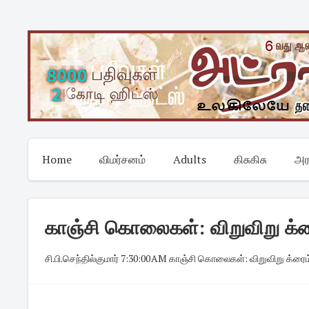
Skip
to
content
Home
விமர்சனம்
Adults
கிசுகிசு
அர
காஞ்சி கொலைகள்: விறுவிறு க்ர
சி.பி.செந்தில்குமார்
·
7:30:00 AM
·
காஞ்சி கொலைகள்: விறுவிறு க்ரைம