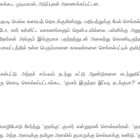
க்கூட முடியாமல், அடுப்புகள் அணைக்கப்பட்டன.
த்தபடி மெல்ல கரையத் தொடங்குகின்றது. மதியத்துக்கு மேல் செங்கல்
ஆட்டோ, கார் உள்ளிட்ட வாகனங்களும் தென்படவில்லை. பள்ளிக்கு அனு
்றோர்கள் அங்கும் இங்குமாக பதற்றத்துடன் அலைந்து கொண்டிருந்த
 மாவட்டத்தில் உள்ள பெரும்பாலான காவலர்களை செங்கல்பட்டில் குவித
்கல்பட்டு. அந்தச் சம்பவம் நடந்து எட்டு ஆண்டுகளை கடந்துவிட்
ஒரு ரௌடி கொல்லப்பட்டால்கூட ‘குமார் இருந்தா இப்படி நடக்குமா?’ 
மொழியோடு சேர்த்து ‘குரங்கு’ குமார் என்றுதான் சொல்வார்கள். ‘குர
ு. அந்த அளவுக்கு தமிழக அளவில் குமாருக்கு செல்வாக்கு உண்டு. ‘க