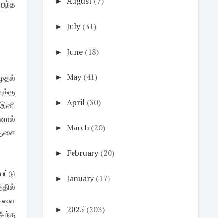
►
August
(7)
றந்த
►
July
(31)
►
June
(18)
►
May
(41)
ுதல்
ுக்கு
►
April
(30)
் இனி
வனால்
►
March
(20)
 ஆசை
►
February
(20)
பட்டு
►
January
(17)
தில்
ைகளை
►
2025
(203)
 அந்த