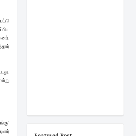
பட்டு
ப்பிய
னர்.
்தார்
டது.
என்று
ங்கு’
ுமார்
Featured Post