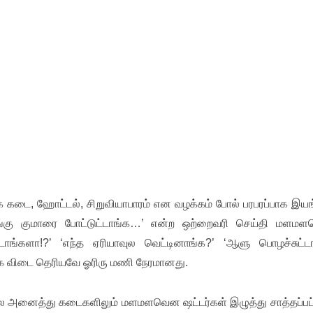
டை, ஹோட்டல், சிறுவியாபாரம் என வழக்கம் போல் பரபரப்பாக இயங்
ொரங்கு குமாரை போட்டுட்டாங்க…’ என்ற ஒற்றைவரி செய்தி மளம
்டாங்களா!?’ ‘எந்த ஏரியாவுல வெட்டினாங்க?’ ‘ஆளு பொழச்சுட்டா
ாக விடை தெரியவே ஓரிரு மணி நேரமானது.
 போல அனைத்து கடைகளிலும் மளமளவென ஷட்டர்கள் இழுத்து சாத்தப்பட