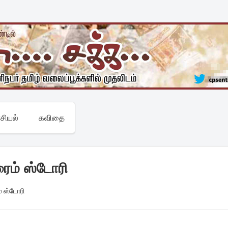
சியல்
கவிதை
ைம் ஸ்டோரி
் ஸ்டோரி