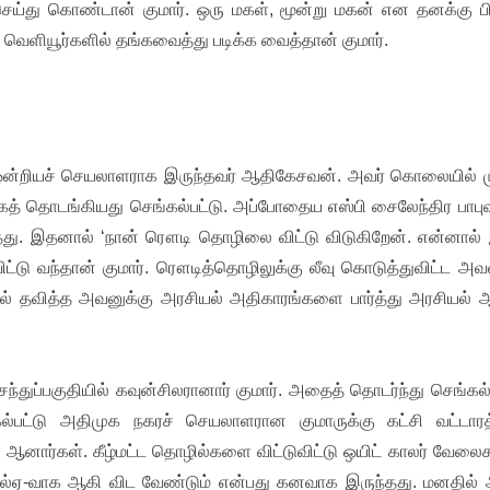
ெய்து கொண்டான் குமார். ஒரு மகள், மூன்று மகன் என தனக்கு பி
ெளியூர்களில் தங்கவைத்து படிக்க வைத்தான் குமார்.
ு ஒன்றியச் செயலாளராக இருந்தவர் ஆதிகேசவன். அவர் கொலையில் ம
ங்கத் தொடங்கியது செங்கல்பட்டு. அப்போதைய எஸ்பி சைலேந்திர பாபுவ
ிருந்தது. இதனால் ‘நான் ரௌடி தொழிலை விட்டு விடுகிறேன். என்னால
ிட்டு வந்தான் குமார். ரௌடித்தொழிலுக்கு லீவு கொடுத்துவிட்ட அ
ாமல் தவித்த அவனுக்கு அரசியல் அதிகாரங்களை பார்த்து அரசியல்
்துப்பகுதியில் கவுன்சிலரானார் குமார். அதைத் தொடர்ந்து செங்கல்
்பட்டு அதிமுக நகரச் செயலாளரான குமாருக்கு கட்சி வட்டாரத்
் ஆனார்கள். கீழ்மட்ட தொழில்களை விட்டுவிட்டு ஒயிட் காலர் வேல
எம்எல்ஏ-வாக ஆகி விட வேண்டும் என்பது கனவாக இருந்தது. மனதில்