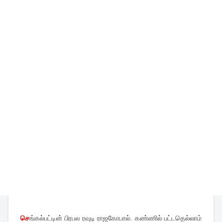
செ
ங்கல்பட்டின் பிரபல ரவுடி ராஜகோபால். கண்ணில் பட்டதெல்லாம்