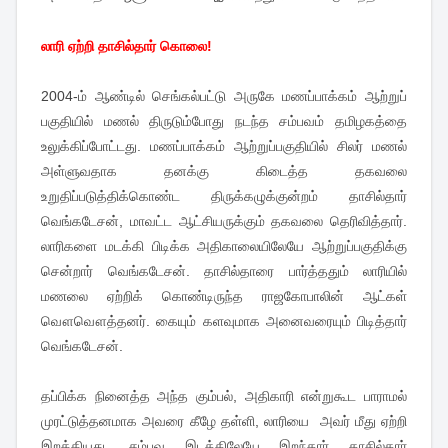
லாரி ஏற்றி தாசில்தார் கொலை!
2004-ம் ஆண்டில் செங்கல்பட்டு அருகே மணப்பாக்கம் ஆற்றுப்
பகுதியில் மணல் திருடும்போது நடந்த சம்பவம் தமிழகத்தை
உலுக்கிப்போட்டது. மணப்பாக்கம் ஆற்றுப்பகுதியில் சிலர் மணல்
அள்ளுவதாக தனக்கு கிடைத்த தகவலை
உறுதிப்படுத்திக்கொண்ட திருக்கழுக்குன்றம் தாசில்தார்
வெங்கடேசன், மாவட்ட ஆட்சியருக்கும் தகவலை தெரிவித்தார்.
லாரிகளை மடக்கி பிடிக்க அதிகாலையிலேயே ஆற்றுப்பகுதிக்கு
சென்றார் வெங்கடேசன். தாசில்தாரை பார்த்ததும் லாரியில்
மணலை ஏற்றிக் கொண்டிருந்த ராஜகோபாலின் ஆட்கள்
வௌவௌத்தனர். கையும் களவுமாக அனைவரையும் பிடித்தார்
வெங்கடேசன்.
தப்பிக்க நினைத்த அந்த கும்பல், அதிகாரி என்றுகூட பாராமல்
முரட்டுத்தனமாக அவரை கீழே தள்ளி, லாரியை அவர் மீது ஏற்றி
இறக்கியது. சம்பவ இடத்திலேயே இறந்தார் தாசில்தார்