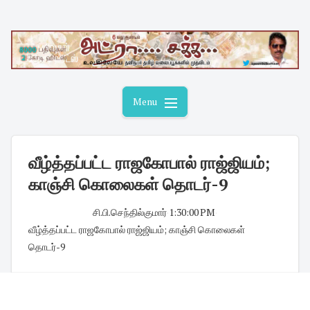
Skip
to
content
Menu
வீழ்த்தப்பட்ட ராஜகோபால் ராஜ்ஜியம்;
காஞ்சி கொலைகள் தொடர்-9
சி.பி.செந்தில்குமார்
·
1:30:00 PM
·
வீழ்த்தப்பட்ட ராஜகோபால் ராஜ்ஜியம்; காஞ்சி கொலைகள்
தொடர்-9