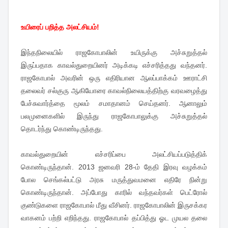
உயிரைப் பறித்த அலட்சியம்!
இந்தநிலையில் ராஜகோபாலின் உயிருக்கு அச்சுறுத்தல்
இருப்பதாக காவல்துறையினர் அடிக்கடி எச்சரித்தது வந்தனர்.
ராஜகோபால் அவரின் ஒரு எதிரியான ஆலப்பாக்கம் ஊராட்சி
தலைவர் சல்குரு ஆகியோரை காவல்நிலையத்திற்கு வரவழைத்து
பேச்சுவார்த்தை மூலம் சமாதானம் செய்தனர். ஆனாலும்
பலமுனைகளில் இருந்து ராஜகோபாலுக்கு அச்சுறுத்தல்
தொடர்ந்து கொண்டிருந்தது.
காவல்துறையின் எச்சரிப்பை அலட்சியப்படுத்திக்
கொண்டிருந்தான். 2013 ஜனவரி 28-ம் தேதி இரவு வழக்கம்
போல செங்கல்பட்டு அரசு மருத்துவமனை எதிரே நின்று
கொண்டிருந்தான். அப்போது காரில் வந்தவர்கள் பெட்ரோல்
குண்டுகளை ராஜகோபால் மீது வீசினர். ராஜகோபாலின் இருசக்கர
வாகனம் பற்றி எறிந்தது. ராஜகோபால் தப்பித்து ஓட முயல தலை