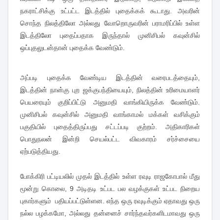
நகராட்சிக்கு உட்பட்ட இடத்தில் புதைக்கக் கூடாது. அவரின்
சொந்த நிலத்திலோ அல்லது வோறொருவரின் பராமரிப்பில் உள்ள
இடத்திலோ புதைப்பதாக இருந்தால் முனிசிபல் கவுன்சில்
ஒப்புதலுடன்தான் புதைக்க வேண்டும்.
அப்படி புதைக்க வேண்டிய இடத்தின் வரைபடத்தையும்,
இடத்தின் நான்கு புற ஜக்குபந்தியையும், நிலத்தின் உரிமையாளர்
பெயரையும் குறிப்பிட்டு அனுமதி வாங்கியிருக்க வேண்டும்.
முனிசிபல் கவுன்சில் அனுமதி வாங்காமல் மக்கள் வசிக்கும்
பகுதியில் புதைத்திருப்பது சட்டப்படி குற்றம். அதிகாரிகள்
பொதுநலன் இன்றி செயல்பட்ட விவகாரம் சர்ச்சையை
ஏற்படுத்தியது.
போக்கிரி பட்டியலில் முதல் இடத்தில் உள்ள ரவுடி ராஜகோபால் மீது
மூன்று கொலை, 9 அடிதடி உட்பட பல வழக்குகள் உட்பட நிறைய
புகார்களும் பதியப்பட்டுள்ளன. எந்த ஒரு ரவுடிக்கும் ஏதாவது ஒரு
நல்ல பழக்கமோ, அல்லது தன்னைச் சார்ந்தவர்களிடமாவது ஒரு