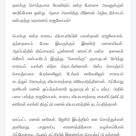
தனக்கு சொந்தமாக வேண்டும் என்ற பேராசை அவனுக்குள்
ஊறிப்போன ஒன்று. ஆசை அளவிற்கு மீறினால் அழிவு நிச்சயம்
என்பதற்கு உதாரணம் ராஜகோபால்!
பொக்கு என்ற சாராய வியாபாரியின் மகன்தான் ராஜகோபால்.
தந்தையைப் போல இவருக்கும் இரண்டு மனைவிகள்.
ஆரம்பத்தில் திம்மாவரம் முன்னாள் ஊராட்சி மன்ற தலைவர்
ஸ்ரீராம் என்பவரிடம் இருந்து “கொரங்கு” குமாருடன் சேர்ந்து
சாராயம் வாங்கி விற்க தொடங்கினான். பின்பு கொஞ்சம்
கொஞ்சமாக பேரல்களிலும் டேங்கர் லாரிகளிலும் சாராயம்
கடத்தும் அளவுக்கு வியாபாரத்தை விரிவுபடுத்தினான். அப்போது
தனியார் மணல் ஒப்பந்தக்காரர் ஒருவருடன் நட்பு ஏற்பட அதில்
பசை பார்த்த ராஜகோபால், சாராய வியாபாரத்தை கைவிட்டுவிட்டு
லாரிகள் வாங்கி திருட்டு மணல் வியாபாரத்தில் தடம்பதித்தான்.
ஏகப்பட்ட மணல் லாரிகள், ஜேசிபி இயந்திரம் என சொத்துக்கள்
குவிந்தது. பாதுகாப்பு காரணத்திற்காக வழக்கம்போல்
அப்போதைய ஆளும் கட்சியில் இணைந்து செயல்பட்டு வந்தான்.