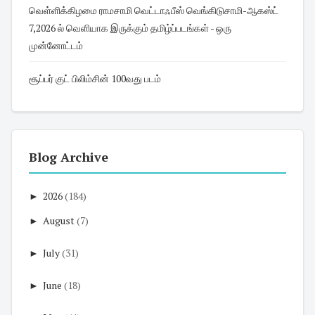
வெள்ளிக்கிழமை ராமசாமி வெட்டாஃபீஸ் வெங்கிடுசாமி-ஆகஸ்ட்
7,2026 ல் வெளியாக இருக்கும் தமிழ்ப்படங்கள் - ஒரு
முன்னோட்டம்
சூப்பர் குட் பிலிம்சின் 100வது படம்
Blog Archive
►
2026
(184)
►
August
(7)
►
July
(31)
►
June
(18)