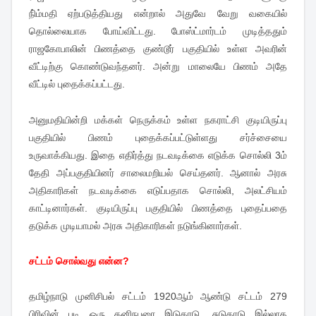
நி்ம்மதி ஏற்படுத்தியது என்றால் அதுவே வேறு வகையில்
தொல்லையாக போய்விட்டது. போஸ்ட்மார்டம் முடித்ததும்
ராஜகோபாலின் பிணத்தை குண்டூர் பகுதியில் உள்ள அவரின்
வீட்டிற்கு கொண்டுவந்தனர். அன்று மாலையே பிணம் அதே
வீட்டில் புதைக்கப்பட்டது.
அனுமதியின்றி மக்கள் நெருக்கம் உள்ள நகராட்சி குடியிருப்பு
பகுதியில் பிணம் புதைக்கப்பட்டுள்ளது சர்ச்சையை
உருவாக்கியது. இதை எதிர்த்து நடவடிக்கை எடுக்க சொல்லி 3ம்
தேதி அப்பகுதியினர் சாலைமறியல் செய்தனர். ஆனால் அரசு
அதிகாரிகள் நடவடிக்கை எடுப்பதாக சொல்லி, அலட்சியம்
காட்டினார்கள். குடியிருப்பு பகுதியில் பிணத்தை புதைப்பதை
தடுக்க முடியாமல் அரசு அதிகாரிகள் நடுங்கினார்கள்.
சட்டம் சொல்வது என்ன?
தமிழ்நாடு முனிசிபல் சட்டம் 1920ஆம் ஆண்டு சட்டம் 279
பிரிவின் படி ஒரு தனிநபரை இடுகாடு, சுடுகாடு இல்லாத