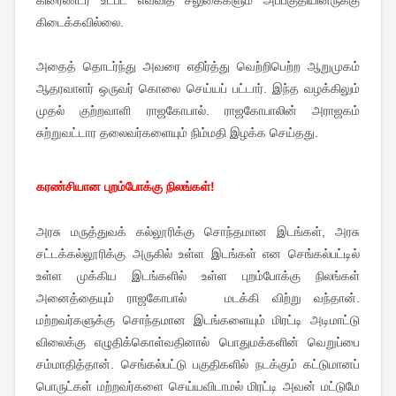
கிரைண்டர் உட்பட எவ்வித சலுகைகளும் அப்பகுதியினருக்கு
கிடைக்கவில்லை.
அதைத் தொடர்ந்து அவரை எதிர்த்து வெற்றிபெற்ற ஆறுமுகம்
ஆதரவாளர் ஒருவர் கொலை செய்யப் பட்டார். இந்த வழக்கிலும்
முதல் குற்றவாளி ராஜகோபால். ராஜகோபாலின் அராஜகம்
சுற்றுவட்டார தலைவர்களையும் நிம்மதி இழக்க செய்தது.
கரண்சியான புறம்போக்கு நிலங்கள்!
அரசு மருத்துவக் கல்லூரிக்கு சொந்தமான இடங்கள், அரசு
சட்டக்கல்லூரிக்கு அருகில் உள்ள இடங்கள் என செங்கல்பட்டில்
உள்ள முக்கிய இடங்களில் உள்ள புறம்போக்கு நிலங்கள்
அனைத்தையும் ராஜகோபால் மடக்கி விற்று வந்தான்.
மற்றவர்களுக்கு சொந்தமான இடங்களையும் மிரட்டி அடிமாட்டு
விலைக்கு எழுதிக்கொள்வதினால் பொதுமக்களின் வெறுப்பை
சம்மாதித்தான். செங்கல்பட்டு பகுதிகளில் நடக்கும் கட்டுமானப்
பொருட்கள் மற்றவர்களை செய்யவிடாமல் மிரட்டி அவன் மட்டுமே