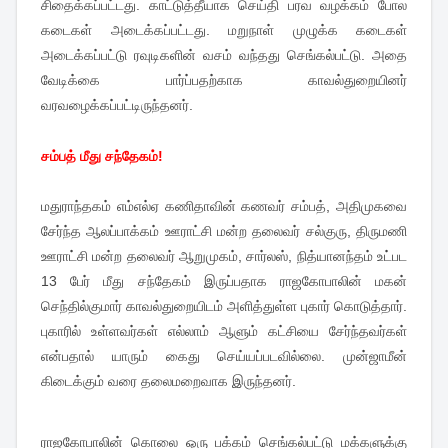
சிதைக்கப்பட்டது. காட்டுத்தீயாக செய்தி பரவ வழக்கம் போல
கடைகள் அடைக்கப்பட்டது. மறுநாள் முழுக்க கடைகள்
அடைக்கப்பட்டு ரவுடிகளின் வசம் வந்தது செங்கல்பட்டு. அதை
வேடிக்கை பார்ப்பதற்காக காவல்துறையினர்
வரவழைக்கப்பட்டிருந்தனர்.
சம்பத் மீது சந்தேகம்!
மதுராந்தகம் எம்எல்ஏ கணிதாவின் கணவர் சம்பத், அதிமுகவை
சேர்ந்த ஆலப்பாக்கம் ஊராட்சி மன்ற தலைவர் சல்குரு, திருமணி
ஊராட்சி மன்ற தலைவர் ஆறுமுகம், சார்லஸ், நித்யானந்தம் உட்பட
13 பேர் மீது சந்தேகம் இருப்பதாக ராஜகோபாலின் மகன்
செந்தில்குமார் காவல்துறையிடம் அளித்துள்ள புகார் கொடுத்தார்.
புகாரில் உள்ளவர்கள் எல்லாம் ஆளும் கட்சியை சேர்ந்தவர்கள்
என்பதால் யாரும் கைது செய்யப்படவில்லை. முன்ஜாமீன்
கிடைக்கும் வரை தலைமறைவாக இருந்தனர்.
ராஜகோபாலின் கொலை ஒரு பக்கம் செங்கல்பட்டு மக்களுக்கு