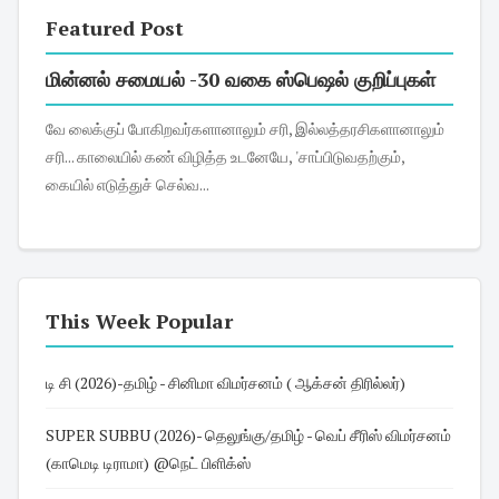
Featured Post
மின்னல் சமையல் -30 வகை ஸ்பெஷல் குறிப்புகள்
வே லைக்குப் போகிறவர்களானாலும் சரி, இல்லத்தரசிகளானாலும்
சரி... காலையில் கண் விழித்த உடனேயே, 'சாப்பிடுவதற்கும்,
கையில் எடுத்துச் செல்வ...
This Week Popular
டி சி (2026)-தமிழ் - சினிமா விமர்சனம் ( ஆக்சன் திரில்லர்)
SUPER SUBBU (2026)- தெலுங்கு/தமிழ் - வெப் சீரிஸ் விமர்சனம்
(காமெடி டிராமா) @நெட் பிளிக்ஸ்