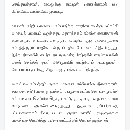
செய்துவந்தான். அவனுக்கு கமிஷன் கொடுக்காமல் வீடு
விற்கவோ, வாங்கவோ முடியாது.
ஊரைச் சுற்றி பகையை சம்பாதித்த ராஜகோபாலுக்கு உட்கட்சி
அரசியல் பகையும் வலுத்தது. மதுராந்தகம் எம்எல்ஏ கணிதாவின்
கணவரும், காட்டாங்கொளத்தூர் ஒன்றிய குழு தலைவருமான
சம்பத்திற்கும் ராஜகோபாலிற்கும் இடையே பகை அதிகரித்தது.
இந்த நிலையில் கடந்த நாடாளுமன்ற தேர்தலில் ராஜகோபாலின்
மகன் செந்தில் குமார் அதிமுகவில் காஞ்சிபுரம் நாடாளுமன்ற
வேட்பாளர் பதவிக்கு விருப்பமனு தாக்கல் செய்திருந்தார்.
அதுபோல் சம்பத்தும் தனது மகனை எம்பியாக்க நினைத்தார்.
தன்னை சுற்றி பகை ஒருபக்கம், பலமுறை நடந்த கொலை முயற்சி
சம்பவங்கள் இவற்றில் இருந்து தப்பித்து ஒடியது ஒருபக்கம் என
வாழ்க்கை ஓடிக்கொண்டிருந்தது. இதனால் ரவிப்பிரகாஷ்,
பட்டரைவாக்கம் சிவா, படப்பை குணா உள்ளிட்ட ரவுடிகளுக்கு
பணத்தை கொடுத்து உயிரை காப்பாற்றிக் கொண்டிருந்தான்.