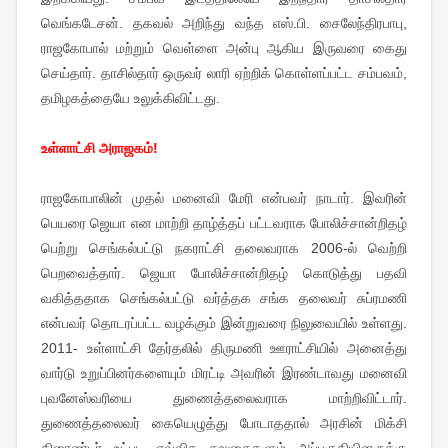
வெங்கடேசன். தகவல் அறிந்து வந்த எஸ்.பி. சைலேந்திரபாபு,
ராஜகோபால் மற்றும் வெள்ளை அன்பு ஆகிய இருவரை கைது
செய்தார். தாசில்தார் ஒருவர் லாரி ஏற்றிக் கொள்ளப்பட்ட சம்பவம்,
தமிழகத்தையே உலுக்கிவிட்டது.
உள்ளாட்சி அராஜகம்!
ராஜகோபாலின் முதல் மனைவி மேரி என்பவர் நாடார். இவரின்
பெயரை ஜெயா என மாற்றி தாழ்த்தப் பட்டவராக போலிச்சான்றிதழ்
பெற்று செங்கல்பட்டு நகராட்சி தலைவராக 2006-ல் வெற்றி
பெறவைத்தார். ஜெயா போலிச்சான்றிதழ் கொடுத்து பதவி
வகித்ததாக செங்கல்பட்டு வர்த்தக சங்க தலைவர் சுப்ரமணி
என்பவர் தொடரப்பட்ட வழக்கும் இன்றுவரை நிலுவையில் உள்ளது.
2011- உள்ளாட்சி தேர்தலில் திருமணி ஊராட்சியில் அனைத்து
வார்டு உறுப்பினர்களையும் மிரட்டி அவரின் இரண்டாவது மனைவி
புவனேஸ்வரியை துணைத்தலைவராக மாற்றிவிட்டார்.
துணைத்தலைவர் கையெழுத்து போடாததால் அரசின் மிக்சி