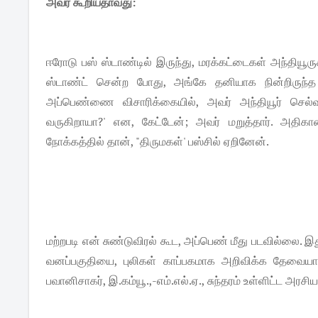
அவர் கூறியதாவது:
ஈரோடு பஸ் ஸ்டாண்டில் இருந்து, மரக்கட்டைகள் அந்தியூர
ஸ்டாண்ட் சென்ற போது, அங்கே தனியாக நின்றிருந்த ப
அப்பெண்ணை விசாரிக்கையில், அவர் அந்தியூர் செல்வத
வருகிறாயா?' என, கேட்டேன்; அவர் மறுத்தார். அதிகால
நோக்கத்தில் தான், "திருமகள்' பஸ்சில் ஏறினேன்.
மற்றபடி என் சுண்டுவிரல் கூட, அப்பெண் மீது படவில்லை. இ
வனப்பகுதியை, புலிகள் காப்பகமாக அறிவிக்க தேவை
பவானிசாகர், இ.கம்யூ.,-எம்.எல்.ஏ., சுந்தரம் உள்ளிட்ட அரசி