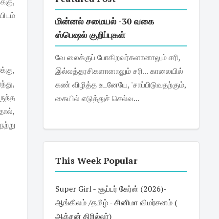
க்கு,
யிடம்
மின்னல் சமையல் -30 வகை
ஸ்பெஷல் குறிப்புகள்
வே லைக்குப் போகிறவர்களானாலும் சரி,
்கு,
இல்லத்தரசிகளானாலும் சரி... காலையில்
்து,
கண் விழித்த உடனேயே, 'சாப்பிடுவதற்கும்,
ருந்த
கையில் எடுத்துச் செல்வ...
தால்,
ேற்று
This Week Popular
Super Girl - சூப்பர் கேர்ள் (2026)-
ஆங்கிலம் /தமிழ் - சினிமா விமர்சனம் (
ஆக்சன் திரில்லர்)