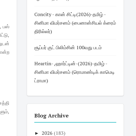
Concity - கான் சிட்டி(2026)-தமிழ் -
சினிமா விமர்சனம் (பைனான்சியல் க்ரைம்
, பஸ்
திரில்லர்)
்டு,
ுடன்
சூப்பர் குட் பிலிம்சின் 100வது படம்
என்ற
Heartin- ,ஹார்ட்டின்-(2026)-தமிழ் -
சினிமா விமர்சனம் (ரொமாண்டிக் காமெடி
ட்ராமா)
சத்தி
ும்,
Blog Archive
►
2026
(183)