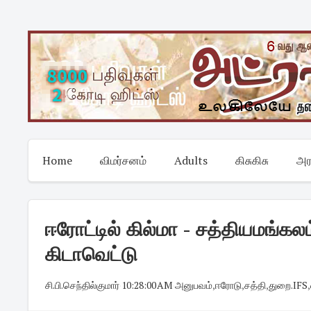
Skip
to
content
Home
விமர்சனம்
Adults
கிசுகிசு
அர
ஈரோட்டில் கில்மா - சத்தியமங்க
கிடாவெட்டு
சி.பி.செந்தில்குமார்
·
10:28:00 AM
·
அனுபவம்
,
ஈரோடு
,
சத்தி
,
துறை.IFS
,