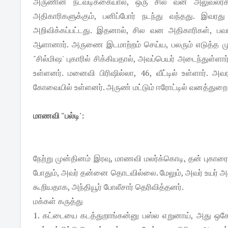
அருணின் நடவடிக்கையால், ஒரு சில வன அலுவலர்களு
அதிகாரிகளுக்கும், பனிப்போர் நடந்து வந்தது. இவரது
அறிவிக்கப்பட்டது. இதனால், சில வன அதிகாரிகள், பவானிச
ஆளானார். அருணை இடமாற்றம் செய்ய, பலரும் எடுத்த முய
"சில்மிஷ' புகாரில் சிக்கியதால், அவப்பெயர் அடைந்துள்ள
உள்ளனர். மனைவி பிரிஷில்லா, 46, வீட்டில் உள்ளார். 
கோவையில் உள்ளனர். அருண் மட்டும் ஈரோட்டில் வனத்துறை குட
மாணவி "பல்டி':
நேற்று முன்தினம் இரவு, மாணவி மலர்க்கொடி, தன் புகாரை 
போதும், அவர் தன்னை தொடவில்லை. மேலும், அவர் உயர் அத
கூறியதாக, அந்தியூர் போலீசார் தெரிவித்தனர்.
மக்கள் கருத்து
1. கட்டையை கடத்துறாங்கன்னு பஸ்ல எறுனாய், அது ஒக