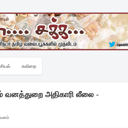
சியல்
கவிதை
லம் வனத்துறை அதிகாரி லீலை -
வனம்