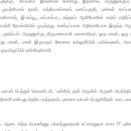
க்கு, "கிம்பளம்' இல்லாமல் போனது. இதனால், அருணுக்கும்
 முயற்சியால் தான், சத்தியமங்கலம் வனப்பகுதி, புலிகள் காப்ப
ாகர், இ.கம்யூ.,-எம்.எல்.ஏ., சுந்தரம் ஆகியோரின் கடும் எதிர்ப்ப
ற்சி தோல்வியில் முடிந்தது. கண்டிப்பான அதிகாரியாக இருந்த அர
ார். குடும்பம்: அருணுக்கு, திருமணமாகி மனைவியும், ஒரு மகன், ஒரு
அவரது மகன், மகள் இருவரும் கோவை கல்லூரியில் பயில்வதால், அவர
ியிருப்பில் தங்கியுள்ளார்.
வாபஸ் பெற்றுக் கொண்டார். "பஸ்சில், தன் அருகில் அருண் அமர்ந்தி
ிகாரி என்பது தெரிய வந்ததால், புகாரை வாபஸ் பெறுகிறேன்' என, 
ே. ஆனா அந்த பொண்ணு பக்கத்துலதான் உட்காரனுமா ராசா ?? புல