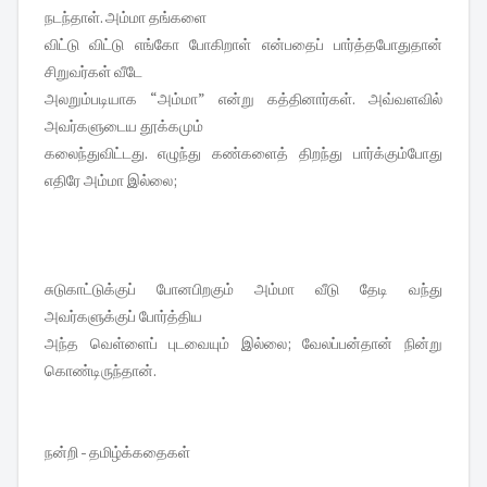
நடந்தாள். அம்மா தங்களை
விட்டு விட்டு எங்கோ போகிறாள் என்பதைப் பார்த்தபோதுதான்
சிறுவர்கள் வீடே
அலறும்படியாக “அம்மா” என்று கத்தினார்கள். அவ்வளவில்
அவர்களுடைய தூக்கமும்
கலைந்துவிட்டது. எழுந்து கண்களைத் திறந்து பார்க்கும்போது
எதிரே அம்மா இல்லை;
சுடுகாட்டுக்குப் போனபிறகும் அம்மா வீடு தேடி வந்து
அவர்களுக்குப் போர்த்திய
அந்த வெள்ளைப் புடவையும் இல்லை; வேலப்பன்தான் நின்று
கொண்டிருந்தான்.
நன்றி - தமிழ்க்கதைகள்