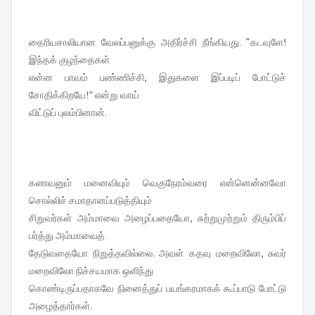
தைரியசாலியான வேலப்பனுக்கு அதிர்ச்சி நீங்கியது. “கடவுளே!
இந்தக் குழந்தைகள்
என்ன பாவம் பண்ணிச்சி, இதுகளை இப்படிப் போட்டுச்
சோதிக்கிறயே!” என்று வாய்
விட்டுப் புலம்பினான்.
கணவனும் மனைவியும் வெகுநேரம்வரை என்னென்னவோ
சொல்லிச் சமாதானப்படுத்தியும்
சிறுவர்கள் அம்மாவை அழைப்பதையோ, சுற்றுமுற்றும் திரும்பிப்
பர்த்து அம்மாவைத்
தேடுவதையோ நிறுத்தவில்லை. அவள் கதவு மறைவிலோ, சுவர்
மறைவிலோ நிச்சயமாக ஒளிந்து
கொண்டிருப்பதாகவே நினைத்துப் பயங்கரமாகக் கூப்பாடு போட்டு
அழைத்தார்கள்.