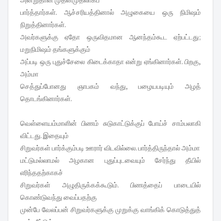
பார்த்தார்கள். ஆச்சரியத்தினால் அழுகையை ஒரு நிமிஷம்
நிறுத்தினார்கள்.
அவர்களுக்கு ஏதோ ஒருவிதமான ஆனந்தம்கூட ஏற்பட்டது;
மறுநிமிஷம் தங்களுக்கும்
அப்படி ஒரு புதுச்சேலை கிடைக்காதா என்று ஏங்கினார்கள். பிறகு,
அம்மா
செத்துப்போனது ஞாபகம் வந்து, பழையபடியும் அழத்
தொடங்கினார்கள்.
வெள்ளையம்மாளின் பிணம் சுடுகாட்டுக்குப் போய்ச் சாம்பலாகி
விட்டது. இதையும்
சிறுவர்கள் பார்க்கும்படி ஊரார் விடவில்லை. பார்த்திருந்தால் அம்மா
மட்டுமல்லாமல் அழகான புதுப்புடவையும் சேர்ந்து தீயில்
எரிந்ததற்காகச்
சிறுவர்கள் அழுதிருக்கக்கூடும். பிணத்தைப் பாடையில்
கொண்டுவந்து வைப்பதற்கு
முன்பே வேலப்பன் சிறுவர்களுக்கு முறுக்கு வாங்கிக் கொடுத்துத்