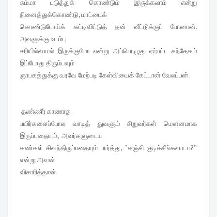
சும்மா படுத்துக் கொண்டும் இருக்கலாம் என்று
நினைத்துக்கொண்டு, மாட்டைக்
கொண்டுபோய்க் கட்டிவிட்டுத் தன் வீட்டுக்குப் போனான்.
அவளுக்கு உடம்பு
சரியில்லாமல் இருக்குமோ என்று அப்பொழுது ஏற்பட்ட சந்தேகம்
இப்போது திரும்பவும்
ஞாபகத்துக்கு வரவே மேற்படி கேள்வியைக் கேட்டான் வேலப்பன்.
தண்ணீர் காணாத
பயிர்களைப்போல வாடித் துவளும் சிறுவர்கள் மௌனமாக
இருப்பதையும், அவர்களுடைய
கண்கள் சிவந்திருப்பதையும் பார்த்து, “கஞ்சி குடிச்சீங்களாடா?”
என்று அவன்
விசாரித்தான்.