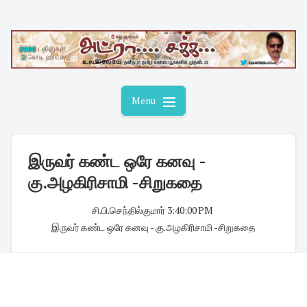
Skip
to
content
Menu
இருவர் கண்ட ஒரே கனவு -
கு.அழகிரிசாமி -சிறுகதை
சி.பி.செந்தில்குமார்
·
3:40:00 PM
·
இருவர் கண்ட ஒரே கனவு - கு.அழகிரிசாமி -சிறுகதை