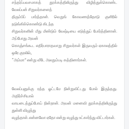
சந்தர்ப்பவசமாகத் தூக்கத்திலிருந்து விழித்துக்கொண்ட
வேலப்பன் சிறுவர்களைத்
திரும்பிப் பார்த்தான். வெறுங் கோவணத்தோடு குளிரில்
நடுங்கிக்கொண்டு கிடந்த
சிறுவர்களின் மீது மீண்டும் வேஷ்டியை எடுத்துப் போர்த்தினான்.
அப்போது அவன்
கொஞ்சங்கூட எதிர்பாராதவாறு சிறுவர்கள் இருவரும் ஏகாலத்தில்
ஒரே குரலில்,
“அம்மா” என்று வீடே அலறும்படி கத்தினார்கள்.
வேலப்பனுக்கு ரத்த ஓட்டமே நின்றுவிட்டது போல் இருந்தது.
அதிர்ச்சியால்
வாயடைத்துப்போய் நின்றான். அவன் மனைவி தூக்கத்திலிருந்து
துள்ளி விழுந்து
எழுந்தாள். என்னவோ ஏதோ என்று எழுந்து உட்கார்ந்து விட்டார்கள்.