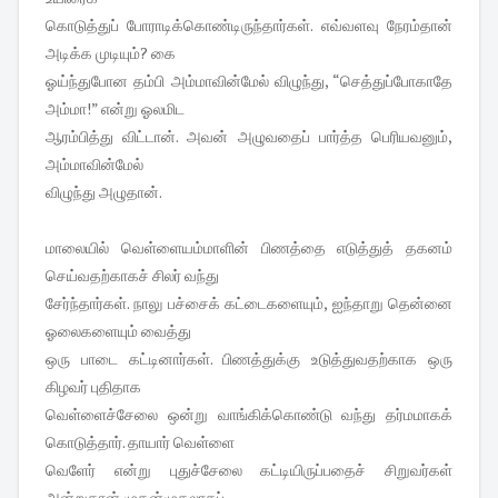
கொடுத்துப் போராடிக்கொண்டிருந்தார்கள். எவ்வளவு நேரம்தான்
அடிக்க முடியும்? கை
ஓய்ந்துபோன தம்பி அம்மாவின்மேல் விழுந்து, “செத்துப்போகாதே
அம்மா!” என்று ஓலமிட
ஆரம்பித்து விட்டான். அவன் அழுவதைப் பார்த்த பெரியவனும்,
அம்மாவின்மேல்
விழுந்து அழுதான்.
மாலையில் வெள்ளையம்மாளின் பிணத்தை எடுத்துத் தகனம்
செய்வதற்காகச் சிலர் வந்து
சேர்ந்தார்கள். நாலு பச்சைக் கட்டைகளையும், ஐந்தாறு தென்னை
ஓலைகளையும் வைத்து
ஒரு பாடை கட்டினார்கள். பிணத்துக்கு உடுத்துவதற்காக ஒரு
கிழவர் புதிதாக
வெள்ளைச்சேலை ஒன்று வாங்கிக்கொண்டு வந்து தர்மமாகக்
கொடுத்தார். தாயார் வெள்ளை
வெளேர் என்று புதுச்சேலை கட்டியிருப்பதைச் சிறுவர்கள்
அன்றுதான் முதன்முதலாகப்