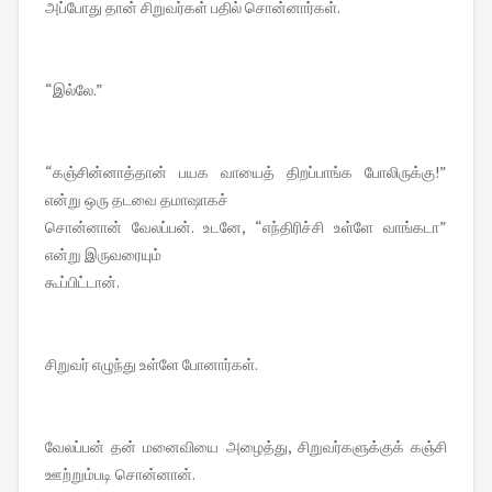
அப்போது தான் சிறுவர்கள் பதில் சொன்னார்கள்.
“இல்லே.”
“கஞ்சின்னாத்தான் பயக வாயைத் திறப்பாங்க போலிருக்கு!”
என்று ஒரு தடவை தமாஷாகச்
சொன்னான் வேலப்பன். உடனே, “எந்திரிச்சி உள்ளே வாங்கடா”
என்று இருவரையும்
கூப்பிட்டான்.
சிறுவர் எழுந்து உள்ளே போனார்கள்.
வேலப்பன் தன் மனைவியை அழைத்து, சிறுவர்களுக்குக் கஞ்சி
ஊற்றும்படி சொன்னான்.