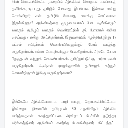
சிலர் வெட்கங்கெட்ட முறையில் ஆங்கிலச் சொற்கள் கலப்பைத்
தவிர்க்கமுடியாது. தமிழில் பேசுவது இயல்பாக இல்லை என்று
சொல்கிறார் கள். தமிழில் பேசுவது உனக்கு வெட்கமாக
இருக்கிறதா? ஆங்கிலத்தை முழுமையாகப் பேசு. ஆங்கிலமும்
வளரும். தமிழும் வளரும். வெளிநாட்டுக் குப் போனால் என்ன
செய்வது? என்று கேட்கிறார்கள். இதுவரையில் ஈழத்திலிருந்து 17
லட்சம் தமிழர்கள் வெளிநாடுகளுக்குப் போய் வாழ்ந்து
வருகிறார்கள். எல்லா மொழிகளிலும் பேசுகிறார்கள். அங்கே போன
பிறகுதான் கற்றுக் கொண்டார்கள். தமிழ்நாட்டுக்கு மார்வாடிகள்
வருகிறார்கள். அவர்கள் ராஜஸ்தானில் தமிழைக் கற்றுக்
கொண்டுதான் இங்கு வருகிறார்களா?
இங்கேயே ஆங்கிலேயனாக மாறி வாழத் தொடங்கிவிட்டோம்.
இன்றைய நிலையில் தமிழுடன் 50 சதவிகிதம் ஆங்கில
வார்த்தைகள் கலந்துவிட்டன. அன்றாடப் பேச்சில் நடுத்தர
வர்க்கத்தினர் ஆங்கிலம் கலந்தே பேசுகின்றனர். கிட்டத்தட்ட