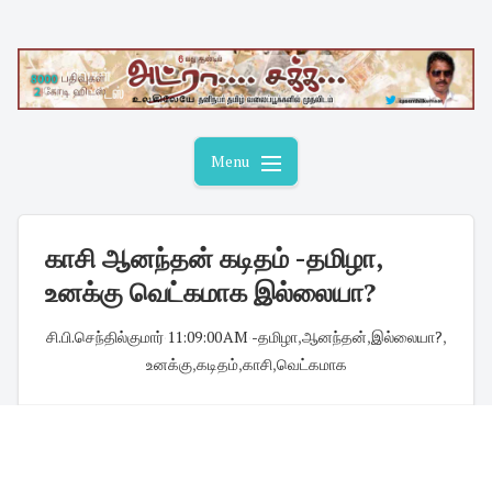
Skip
to
content
Menu
காசி ஆனந்தன் கடிதம் -தமிழா,
உனக்கு வெட்கமாக இல்லையா?
சி.பி.செந்தில்குமார்
·
11:09:00 AM
·
-தமிழா
,
ஆனந்தன்
,
இல்லையா?
,
உனக்கு
,
கடிதம்
,
காசி
,
வெட்கமாக