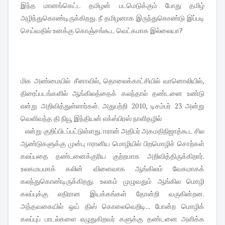
இந்த மானங்கெட்ட தமிழன் படமெடுக்கும் போது தமிழ்
அழிந்துகொண்டிருக்கிறது. நீ தமிழனாக இருந்துகொண்டு இப்படி
செய்வதில் உனக்கு கொஞ்சங்கூட வெட்கமாக இல்லையா?
மிக அண்மையில் சீனாவில், தொலைக்காட்சியில் வானொலியில்,
திரைப்படங்களில் ஆங்கிலத்தைக் கலந்தால் தண்டனை உண்டு
என்று அறிவித்துள்ளார்கள். அதுபற்றி 2010, டிசம்பர் 23 அன்று
வெளிவந்த தி நியூ இந்தியன் எக்ஸ்பிரஸ் நாளிதழில்
என்று குறிப்பிடப்பட்டுள்ளது. ஈரான் அதிபர் அகமதிநிஜாத்கூட சில
ஆண்டுகளுக்கு முன்பு ஈரானிய மொழியில் பிறமொழிச் சொற்கள்
கலப்பதை தண்டனைக்குரிய குற்றமாக அறிவித்திருக்கிறார்.
உலகமயமாக் கலின் விளைவாக ஆங்கிலம் வேகமாகக்
கலந்துகொண்டிருக்கிறது. உலகம் முழுவதும் ஆங்கில மொழி
கலப்புக்கு எதிரான இயக்கங்கள் தோன்றி வருகின்றன.
அந்தவகையில் ஒய் திஸ் கொலைவெறிடி... போன்ற மொழிக்
கலப்புப் பாடல்களை எழுதுகிறவர் களுக்கு தண்டனை அளிக்க