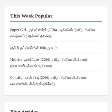
This Week Popular
Super Girl - சூப்பர் கேர்ள் (2026)- ஆங்கிலம் /தமிழ் - சினிமா
விமர்சனம் ( ஆக்சன் திரில்லர்)
சூப்பர் குட் பிலிம்சின் 100வது படம்
Heartin- ,ஹார்ட்டின்-(2026)-தமிழ் - சினிமா விமர்சனம்
(ரொமாண்டிக் காமெடி ட்ராமா)
Concity - கான் சிட்டி(2026)-தமிழ் - சினிமா விமர்சனம்
(பைனான்சியல் க்ரைம் திரில்லர்)
Blog Archive