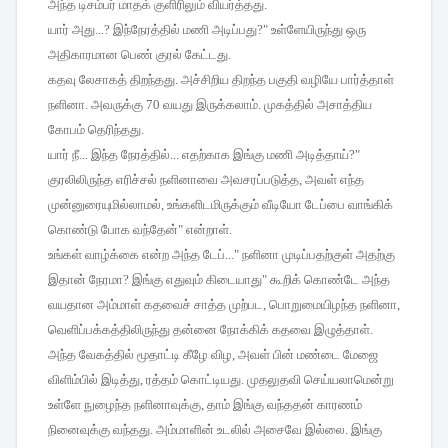
அந்த
டிசம்பர்
மாதக்
குளிரிலும்
வியர்த்தது
.
யார்
அது
...?
இந்நேரத்தில்
மணி
அடிப்பது
?"
உள்ளேயிருந்து
ஒரு
அதிகாரமான
பெண்
குரல்
கேட்டது
.
கதவு
லேசாகத்
திறந்தது
.
அச்சிறிய
திறந்த
பகுதி
வழியே
பார்த்தாள்
நளினா
.
அவருக்கு
70
வயது
இருக்கலாம்
.
முகத்தில்
அசாத்திய
கோபம்
தெரிந்தது
.
யார்
நீ
...
இந்த
நேரத்தில்
...
எதற்காக
இங்கு
மணி
அடித்தாய்
?"
குரலிலிருந்த
எரிச்சல்
நளினாவை
அவசரப்படுத்த
,
அவள்
எந்த
முன்னுரையுமில்லாமல்
,
உங்களிடமிருக்கும்
வீடியோ
டேப்பை
வாங்கிக்
கொண்டு
போக
வந்தேன்
"
என்றாள்
.
உங்கள்
வாழ்க்கை
என்ற
அந்த
டேப்
..."
நளினா
முடிப்பதற்குள்
அதற்கு
இதான்
நேரமா
?
இங்கு
எதுவும்
கிடையாது
"
கூறிக்
கொண்டே
அந்த
வயதான
அம்மாள்
கதவைச்
சாத்த
முற்பட
,
பொறுமையிழந்த
நளினா
,
வெளிப்பக்கத்திலிருந்து
தன்னை
நோக்கிக்
கதவை
இழுத்தாள்
.
அந்த
வேகத்தில்
மூதாட்டி
கீழே
விழ
,
அவள்
பின்
மண்டை
மேஜை
விளிம்பில்
இடித்து
,
ரத்தம்
கொட்டியது
.
முதலுதவி
செய்யலாமென்று
உள்ளே
நுழைந்த
நளினாவுக்கு
,
தாம்
இங்கு
வந்ததன்
காரணம்
நினைவுக்கு
வந்தது
.
அம்மாளின்
உடலில்
அசைவே
இல்லை
.
இங்கு