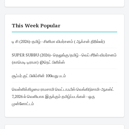
This Week Popular
டி சி (2026)-தமிழ் - சினிமா விமர்சனம் ( ஆக்சன் திரில்லர்)
SUPER SUBBU (2026)- தெலுங்கு/தமிழ் - வெப் சீரிஸ் விமர்சனம்
(காமெடி டிராமா) @நெட் பிளிக்ஸ்
சூப்பர் குட் பிலிம்சின் 100வது படம்
வெள்ளிக்கிழமை ராமசாமி வெட்டாஃபீஸ் வெங்கிடுசாமி-ஆகஸ்ட்
7,2026 ல் வெளியாக இருக்கும் தமிழ்ப்படங்கள் - ஒரு
முன்னோட்டம்