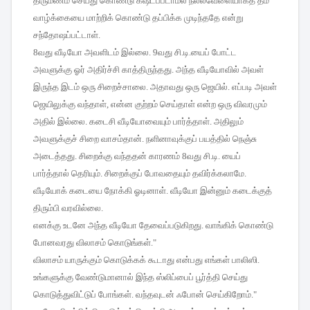
திருமணம்
செய்து
கொண்டு
கஷ்டப்படாமல்
நல்லவேளையாகத்
தம்
வாழ்க்கையை
மாற்றிக்
கொண்டு
தப்பிக்க
முடிந்ததே
என்று
சந்தோஷப்பட்டாள்
.
8
வது
வீடியோ
அவளிடம்
இல்லை
. 9
வது
சி
.
டி
.
யைப்
போட்ட
அவளுக்கு
ஓர்
அதிர்ச்சி
காத்திருந்தது
.
அந்த
வீடியோவில்
அவள்
இருந்த
இடம்
ஒரு
சிறைச்சாலை
.
அதாவது
ஒரு
ஜெயில்
.
எப்படி
அவள்
ஜெயிலுக்கு
வந்தாள்
,
என்ன
குற்றம்
செய்தாள்
என்ற
ஒரு
விவரமும்
அதில்
இல்லை
.
கடைசி
வீடியோவையும்
பார்த்தாள்
.
அதிலும்
அவளுக்குச்
சிறை
வாசம்தான்
.
நளினாவுக்குப்
பயத்தில்
நெஞ்சு
அடைத்தது
.
சிறைக்கு
வந்ததன்
காரணம்
8
வது
சி
.
டி
.
யைப்
பார்த்தால்
தெரியும்
.
சிறைக்குப்
போவதையும்
தவிர்க்கலாமே
.
வீடியோக்
கடையை
நோக்கி
ஓடினாள்
.
வீடியோ
இன்னும்
கடைக்குத்
திரும்பி
வரவில்லை
.
எனக்கு
உடனே
அந்த
வீடியோ
தேவைப்படுகிறது
.
வாங்கிக்
கொண்டு
போனவரது
விலாசம்
கொடுங்கள்
."
விலாசம்
யாருக்கும்
கொடுக்கக்
கூடாது
என்பது
எங்கள்
பாலிஸி
.
உங்களுக்கு
வேண்டுமானால்
இந்த
ஸ்லிப்பைப்
பூர்த்தி
செய்து
கொடுத்துவிட்டுப்
போங்கள்
.
வந்தவுடன்
ஃபோன்
செய்கிறோம்
."