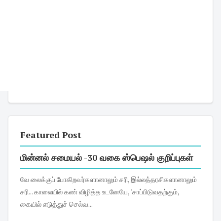
Featured Post
மின்னல் சமையல் -30 வகை ஸ்பெஷல் குறிப்புகள்
வே லைக்குப் போகிறவர்களானாலும் சரி, இல்லத்தரசிகளானாலும்
சரி... காலையில் கண் விழித்த உடனேயே, 'சாப்பிடுவதற்கும்,
கையில் எடுத்துச் செல்வ...