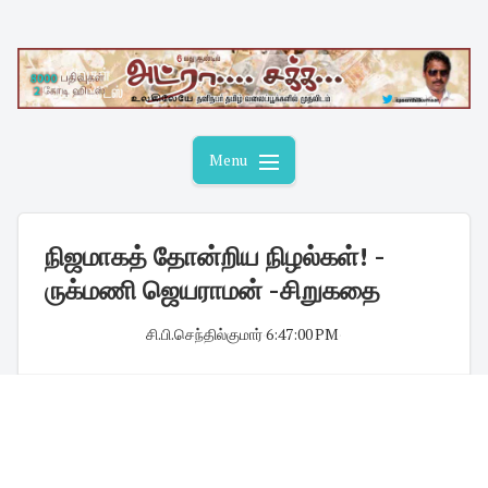
Skip
to
content
Menu
நிஜமாகத் தோன்றிய நிழல்கள்! -
ருக்மணி ஜெயராமன் -சிறுகதை
சி.பி.செந்தில்குமார்
·
6:47:00 PM
·