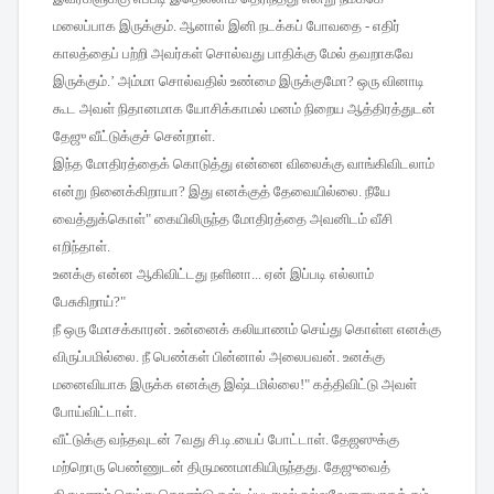
மலைப்பாக
இருக்கும்
.
ஆனால்
இனி
நடக்கப்
போவதை
-
எதிர்
காலத்தைப்
பற்றி
அவர்கள்
சொல்வது
பாதிக்கு
மேல்
தவறாகவே
இருக்கும்
.’
அம்மா
சொல்வதில்
உண்மை
இருக்குமோ
?
ஒரு
வினாடி
கூட
அவள்
நிதானமாக
யோசிக்காமல்
மனம்
நிறைய
ஆத்திரத்துடன்
தேஜு
வீட்டுக்குச்
சென்றாள்
.
இந்த
மோதிரத்தைக்
கொடுத்து
என்னை
விலைக்கு
வாங்கிவிடலாம்
என்று
நினைக்கிறாயா
?
இது
எனக்குத்
தேவையில்லை
.
நீயே
வைத்துக்கொள்
"
கையிலிருந்த
மோதிரத்தை
அவனிடம்
வீசி
எறிந்தாள்
.
உனக்கு
என்ன
ஆகிவிட்டது
நளினா
...
ஏன்
இப்படி
எல்லாம்
பேசுகிறாய்
?"
நீ
ஒரு
மோசக்காரன்
.
உன்னைக்
கலியாணம்
செய்து
கொள்ள
எனக்கு
விருப்பமில்லை
.
நீ
பெண்கள்
பின்னால்
அலைபவன்
.
உனக்கு
மனைவியாக
இருக்க
எனக்கு
இஷ்டமில்லை
!"
கத்திவிட்டு
அவள்
போய்விட்டாள்
.
வீட்டுக்கு
வந்தவுடன்
7
வது
சி
.
டி
.
யைப்
போட்டாள்
.
தேஜஸுக்கு
மற்றொரு
பெண்ணுடன்
திருமணமாகியிருந்தது
.
தேஜுவைத்