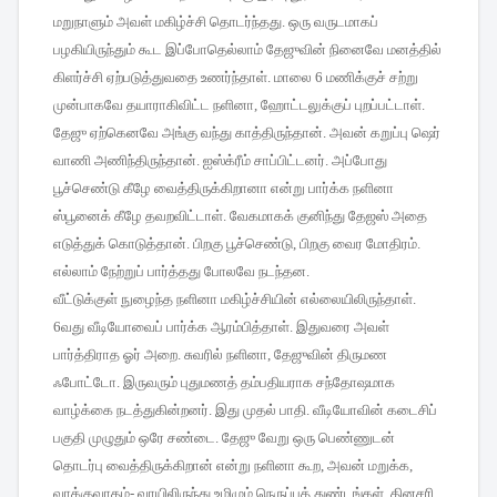
மறுநாளும்
அவள்
மகிழ்ச்சி
தொடர்ந்தது
.
ஒரு
வருடமாகப்
பழகியிருந்தும்
கூட
இப்போதெல்லாம்
தேஜுவின்
நினைவே
மனத்தில்
கிளர்ச்சி
ஏற்படுத்துவதை
உணர்ந்தாள்
.
மாலை
6
மணிக்குச்
சற்று
முன்பாகவே
தயாராகிவிட்ட
நளினா
,
ஹோட்டலுக்குப்
புறப்பட்டாள்
.
தேஜு
ஏற்கெனவே
அங்கு
வந்து
காத்திருந்தான்
.
அவன்
கறுப்பு
ஷெர்
வாணி
அணிந்திருந்தான்
.
ஐஸ்க்ரீம்
சாப்பிட்டனர்
.
அப்போது
பூச்செண்டு
கீழே
வைத்திருக்கிறானா
என்று
பார்க்க
நளினா
ஸ்பூனைக்
கீழே
தவறவிட்டாள்
.
வேகமாகக்
குனிந்து
தேஜஸ்
அதை
எடுத்துக்
கொடுத்தான்
.
பிறகு
பூச்செண்டு
,
பிறகு
வைர
மோதிரம்
.
எல்லாம்
நேற்றுப்
பார்த்தது
போலவே
நடந்தன
.
வீட்டுக்குள்
நுழைந்த
நளினா
மகிழ்ச்சியின்
எல்லையிலிருந்தாள்
.
6
வது
வீடியோவைப்
பார்க்க
ஆரம்பித்தாள்
.
இதுவரை
அவள்
பார்த்திராத
ஓர்
அறை
.
சுவரில்
நளினா
,
தேஜுவின்
திருமண
ஃபோட்டோ
.
இருவரும்
புதுமணத்
தம்பதியராக
சந்தோஷமாக
வாழ்க்கை
நடத்துகின்றனர்
.
இது
முதல்
பாதி
.
வீடியோவின்
கடைசிப்
பகுதி
முழுதும்
ஒரே
சண்டை
.
தேஜு
வேறு
ஒரு
பெண்ணுடன்
தொடர்பு
வைத்திருக்கிறான்
என்று
நளினா
கூற
,
அவன்
மறுக்க
,
வாக்குவாதம்
-
வாயிலிருந்து
உமிழும்
நெருப்புத்
துண்டங்கள்
.
தினசரி