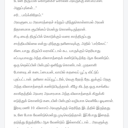
உடனே
திருப்பிக்
கொடுக்கச்
சொல்லி
அவருக்கு
எஸ்
.
எம்
.
எஸ்
.
அனுப்புங்கள்
..."
சரி
...
பார்க்கிறோம்
."
அவளுடைய
அவசரத்தைச்
சற்றும்
புரிந்துகொள்ளாமல்
அவன்
நிதானமாக
சூயிங்கம்
மென்று
கொண்டிருந்தான்
.
சி
.
டி
.
யைத்
திருப்பிக்
கொடுக்கும்
வரை
காத்திருப்பது
சாத்தியமில்லை
என்று
புரிந்தது
நளினாவுக்கு
.
அதில்
‘
பார்கோட்
’
கிடையாது
.
திரும்பி
வராவிட்டால்
கூட
யாருக்கும்
தெரியாது
.
எப்படியாவது
அந்த
விலாசத்தைக்
கண்டுபிடித்தே
ஆக
வேண்டும்
.
ஒரு
ஷெல்ப்பின்
பின்புறம்
ஒளிந்து
கொண்டாள்
.
முதலாளி
போனவுடன்
கடைப்பையன்
,
வாயில்
கதவைப்
பூட்டி
விட்டுப்
புறப்பட்டான்
.
நளினா
கம்ப்யூட்டரில்
,
வெகு
நேரத்
தேடலுக்குப்
பிறகு
அந்த
விலாசத்தைக்
கண்டுபிடித்தாள்
.
கீழே
கிடந்த
ஒரு
கசங்கிய
காகிதத்தில்
அவசர
அவசரமாக
அந்த
விலாசத்தைக்
கிறுக்கி
எடுத்துக்
கொண்டு
கடையின்
பின்புறம்
வழியாக
வெளியே
ஓடினாள்
.
இரவு
மணி
10.
விலாசம்
அவளுக்குத்
தெரிந்த
இடத்தில்
இருந்தது
.
உடனே
போக
வேண்டுமென்று
முடிவெடுத்தாள்
.
இப்போது
இதைத்
தடுத்து
நிறுத்தியே
ஆக
வேண்டும்
.
இல்லாவிட்டால்
...
அவளுக்கு