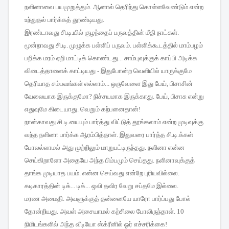
நளினாவை
பயமுறுத்தும்
.
ஆனால்
தெரிந்து
கொள்ளவேண்டும்
என்ற
உந்துதல்
பார்க்கத்
தூண்டியது
.
இரண்டாவது
சி
.
டி
.
யில்
குழந்தைப்
பருவத்தின்
மீதி
நாட்கள்
.
மூன்றாவது
சி
.
டி
.
முழுக்க
பள்ளிப்
பருவம்
.
பள்ளிக்கூடத்தில்
மாம்பழம்
பறிக்க
மரம்
ஏறி
மாட்டிக்
கொண்டது
...
சாம்புவுக்குக்
காப்பி
அடிக்க
விடைத்தாளைக்
காட்டியது
-
இதுபோன்ற
வெளியில்
யாருக்குமே
தெரியாத
சம்பவங்கள்
எல்லாம்
...
ஒருவேளை
இது
பேய்
,
பிசாசின்
வேலையாக
இருக்குமோ
?
நிச்சயமாக
இருக்காது
.
பேய்
,
பிசாசு
என்று
எதுவுமே
கிடையாது
.
வெறும்
கற்பனைதான்
!
நான்காவது
சி
.
டி
.
யையும்
பார்த்து
விட்டுத்
தூங்கலாம்
என்ற
முடிவுக்கு
வந்த
நளினா
பார்க்க
ஆரம்பித்தாள்
.
இதுவரை
பார்த்த
சி
.
டி
.
க்கள்
போலல்லாமல்
அது
முற்றிலும்
மாறுபட்டிருந்தது
.
நளினா
என்ன
செய்கிறாளோ
அதையே
அந்த
பிம்பமும்
செய்தது
.
நளினாவுக்குத்
தாங்க
முடியாத
பயம்
.
என்ன
செய்வது
என்றே
புரியவில்லை
.
கடிகாரத்தின்
டிக்
...
டிக்
...
ஒலி
தவிர
வேறு
சப்தமே
இல்லை
.
மரண
அமைதி
.
அவளுக்குத்
தன்னையே
யாரோ
பார்ப்பது
போல்
தோன்றியது
.
அவள்
அசையாமல்
கற்சிலை
போலிருந்தாள்
. 10
நிமிடங்களில்
அந்த
வீடியோ
ஸ்க்ரீனில்
ஓர்
எச்சரிக்கை
!