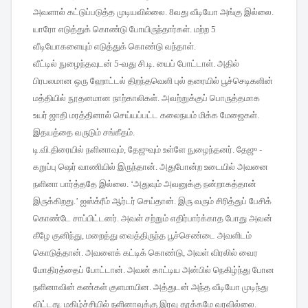
அவளால்
கட்டுப்படுத்த
முடியவில்லை
. 8
வது
வீடியோ
அங்கு
இல்லை
.
யாரோ
எடுத்துக்
கொண்டு
போயிருந்தார்கள்
.
மற்ற
5
வீடியோகளையும்
எடுத்துக்
கொண்டு
வந்தாள்
.
வீட்டில்
நுழைந்தவுடன்
5-
வது
சி
.
டி
.
யைப்
போட்டாள்
.
அதில்
பிரபலமான
ஒரு
ஹோட்டல்
திறந்தவெளி
புல்
தரையில்
பூச்செடிகளின்
மத்தியில்
நூதனமான
நாற்காலிகள்
.
அவற்றுக்குப்
பொருத்தமாக
உயர்
ஜாதி
மரத்தினால்
செய்யப்பட்ட
கலைநயம்
மிக்க
மேஜைகள்
.
இதயத்தை
வருடும்
சங்கீதம்
.
டி
.
வி
.
திரையில்
நளினாவும்
,
தேஜுவும்
உள்ளே
நுழைந்தனர்
.
தேஜு
-
கறுப்பு
ஷெர்
வாணியில்
இருந்தான்
.
அதுபோன்ற
உடையில்
அவனை
நளினா
பார்த்ததே
இல்லை
. ‘
அதுவும்
அவனுக்கு
நன்றாகத்தான்
இருக்கிறது
.’
ஐஸ்க்ரீம்
ஆர்டர்
செய்தான்
.
இரு
வரும்
சிரித்துப்
பேசிக்
கொண்டே
சாப்பிட்டனர்
.
அவள்
சற்றும்
எதிர்பார்க்காத
போது
அவன்
கீழே
குனிந்து
,
மறைத்து
வைத்திருந்த
பூச்செண்டை
அவளிடம்
கொடுத்தான்
.
அவளைக்
கட்டிக்
கொண்டு
,
அவள்
விரலில்
வைர
மோதிரத்தைப்
போட்டான்
.
அவன்
காட்டிய
அன்பில்
நெகிழ்ந்து
போன
நளினாவின்
கண்கள்
குளமாயின
.
அத்துடன்
அந்த
வீடியோ
முடிந்து
விட்டது
.
மகிழ்ச்சியில்
நளினாவுக்கு
இரவு
தூக்கமே
வரவில்லை
.