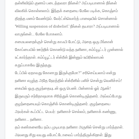
தள்ளிவிடும்
குணம்
படைத்தவரா
நீங்கள்
?
அப்படியானால்
நீங்கள்
விலகிக்
கொள்ளலாம்
.
இந்தக்
கதையை
மேலே
படிக்க
,
கொஞ்சம்
திறந்த
மனம்
வேண்டும்
.
வேர்ட்ஸ்வொர்த்
பாஷையில்
சொன்னால்
'Willing suspension of disbelief.'
நீங்கள்
தயாரா
?
அப்படியானால்
வாருங்கள்
...
மேலே
போகலாம்
.
சமையலறைக்குச்
சென்று
காஃபி
போட்டு
,
அதை
ஒரு
பீங்கான்
கோப்பையில்
ஊற்றிக்
கொண்டு
வந்த
நளினா
,
கம்ப்யூட்டர்
முன்னால்
உட்கார்ந்தாள்
.
கம்ப்யூட்டர்
ஸ்க்ரீன்
இன்னும்
உயிரில்லாமல்
கறுப்பாகவே
இருந்தது
.
டேப்பில்
ஏதாவது
கோளாறு
இருக்குமோ
?"
சரிசெய்யலாம்
என்று
நளினா
எழுந்த
அதே
நேரத்தில்
ஸ்க்ரீனில்
பளிச்
சென்று
வெளிச்சம்
!
கையில்
ஒரு
குழந்தையுடன்
ஒரு
பெண்
.
பின்னால்
ஓர்
ஆண்
!
இருவரும்
சந்தோஷமாக
சிரித்துக்
கொண்டிருந்தனர்
.
அவ்வப்போது
குழந்தையையும்
கொஞ்சிக்
கொண்டிருந்தனர்
.
குழந்தையை
அவர்கள்
கூப்பிட்ட
பெயர்
:
நளினாச்
செல்லம்
,
நளினாக்
கண்ணு
,
நளினா
...
நளினா
.
தம்
கண்களையே
நம்ப
முடியாத
நளினா
அருகில்
சென்று
பார்த்தாள்
.
அவளது
சிறு
வயது
ஃபோட்டோவைப்
பார்த்திருக்கிறாள்
.
இது