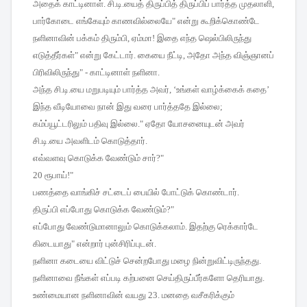
அதைக்
காட்டினாள்
.
சி
.
டி
.
யைத்
திருப்பித்
திருப்பிப்
பார்த்த
முதலாளி
,
பார்கோடை
எங்கேயும்
காணவில்லையே
"
என்று
கூறிக்கொண்டே
நளினாவின்
பக்கம்
திரும்பி
,
ஏம்மா
!
இதை
எந்த
ஷெல்பிலிருந்து
எடுத்தீர்கள்
"
என்று
கேட்டார்
.
கையை
நீட்டி
,
அதோ
அந்த
விஞ்ஞானப்
பிரிவிலிருந்து
" -
காட்டினாள்
நளினா
.
அந்த
சி
.
டி
.
யை
மறுபடியும்
பார்த்த
அவர்
, ‘
உங்கள்
வாழ்க்கைக்
கதை
’
இந்த
வீடியோவை
நான்
இது
வரை
பார்த்ததே
இல்லை
;
கம்ப்யூட்டரிலும்
பதிவு
இல்லை
."
ஏதோ
யோசனையுடன்
அவர்
சி
.
டி
.
யை
அவளிடம்
கொடுத்தார்
.
எவ்வளவு
கொடுக்க
வேண்டும்
சார்
?"
20
ரூபாய்
!"
பணத்தை
வாங்கிச்
சட்டைப்
பையில்
போட்டுக்
கொண்டார்
.
திருப்பி
எப்போது
கொடுக்க
வேண்டும்
?"
எப்போது
வேண்டுமானாலும்
கொடுக்கலாம்
.
இதற்கு
ரெக்கார்டே
கிடையாது
"
என்றார்
புன்சிரிப்புடன்
.
நளினா
கடையை
விட்டுச்
சென்றபோது
மழை
நின்றுவிட்டிருந்தது
.
நளினாவை
நீங்கள்
எப்படி
கற்பனை
செய்திருப்பீர்களோ
தெரியாது
.
உண்மையான
நளினாவின்
வயது
23.
மனதை
வசீகரிக்கும்