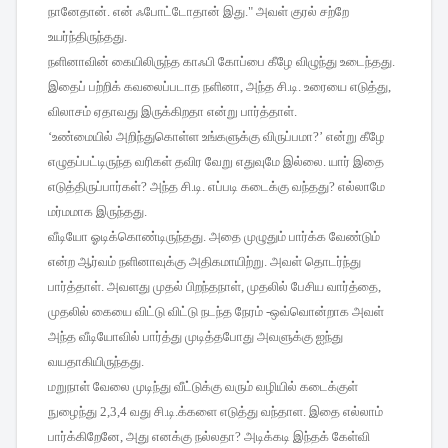
நானேதான்
.
என்
ஃபோட்டோதான்
இது
."
அவள்
குரல்
சற்றே
உயர்ந்திருந்தது
.
நளினாவின்
கையிலிருந்த
காஃபி
கோப்பை
கீழே
விழுந்து
உடைந்தது
.
இதைப்
பற்றிக்
கவலைப்படாத
நளினா
,
அந்த
சி
.
டி
.
உரையை
எடுத்து
,
விலாசம்
ஏதாவது
இருக்கிறதா
என்று
பார்த்தாள்
.
‘
உண்மையில்
அறிந்துகொள்ள
உங்களுக்கு
விருப்பமா
?’
என்று
கீழே
எழுதப்பட்டிருந்த
வரிகள்
தவிர
வேறு
எதுவுமே
இல்லை
.
யார்
இதை
எடுத்திருப்பார்கள்
?
அந்த
சி
.
டி
.
எப்படி
கடைக்கு
வந்தது
?
எல்லாமே
மர்மமாக
இருந்தது
.
வீடியோ
ஓடிக்கொண்டிருந்தது
.
அதை
முழுதும்
பார்க்க
வேண்டும்
என்ற
ஆர்வம்
நளினாவுக்கு
அதிகமாயிற்று
.
அவள்
தொடர்ந்து
பார்த்தாள்
.
அவளது
முதல்
பிறந்தநாள்
,
முதலில்
பேசிய
வார்த்தை
,
முதலில்
கையை
விட்டு
விட்டு
நடந்த
நேரம்
-
ஒவ்வொன்றாக
அவள்
அந்த
வீடியோவில்
பார்த்து
முடித்தபோது
அவளுக்கு
ஐந்து
வயதாகியிருந்தது
.
மறுநாள்
வேலை
முடிந்து
வீட்டுக்கு
வரும்
வழியில்
கடைக்குள்
நுழைந்து
2,3,4
வது
சி
.
டி
.
க்களை
எடுத்து
வந்தாள
.
இதை
எல்லாம்
பார்க்கிறேனே
,
அது
எனக்கு
நல்லதா
?
அடிக்கடி
இந்தக்
கேள்வி