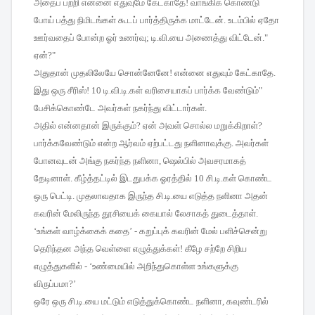
அதைப்
பற்றி
என்னை
எதுவுமே
கேட்காதே
!
வாங்கிக்
கொண்டு
போய்
பத்து
நிமிடங்கள்
கூடப்
பார்த்திருக்க
மாட்டேன்
.
உடம்பில்
ஏதோ
ஊர்வதைப்
போன்ற
ஓர்
உணர்வு
;
டி
.
வி
.
யை
அணைத்து
விட்டேன்
."
ஏன்
?"
அதுதான்
முதலிலேயே
சொன்னேனே
!
என்னை
எதுவும்
கேட்காதே
.
இது
ஒரு
சீரிஸ்
! 10
டி
.
வி
.
டி
.
கள்
வரிசையாகப்
பார்க்க
வேண்டும்
"
பேசிக்கொண்டே
அவர்கள்
நகர்ந்து
விட்டார்கள்
.
அதில்
என்னதான்
இருக்கும்
?
ஏன்
அவள்
சொல்ல
மறுக்கிறாள்
?
பார்க்கவேண்டும்
என்ற
ஆர்வம்
ஏற்பட்டது
நளினாவுக்கு
.
அவர்கள்
போனவுடன்
அங்கு
நகர்ந்த
நளினா
,
ஷெல்பில்
அவசரமாகத்
தேடினாள்
.
கீழ்த்தட்டில்
இடதுபக்க
ஓரத்தில்
10
சி
.
டி
.
கள்
கொண்ட
ஒரு
பெட்டி
.
முதலாவதாக
இருந்த
சி
.
டி
.
யை
எடுத்த
நளினா
அதன்
கவரின்
மேலிருந்த
தூசியைக்
கையால்
லேசாகத்
துடைத்தாள்
.
‘
உங்கள்
வாழ்க்கைக்
கதை
’ -
கறுப்புக்
கவரின்
மேல்
பளிச்சென்று
தெரிந்தன
அந்த
வெள்ளை
எழுத்துக்கள்
!
கீழே
சற்றே
சிறிய
எழுத்துகளில்
- ‘
உண்மையில்
அறிந்துகொள்ள
உங்களுக்கு
விருப்பமா
?’
ஒரே
ஒரு
சி
.
டி
.
யை
மட்டும்
எடுத்துக்கொண்ட
நளினா
,
கவுண்டரில்