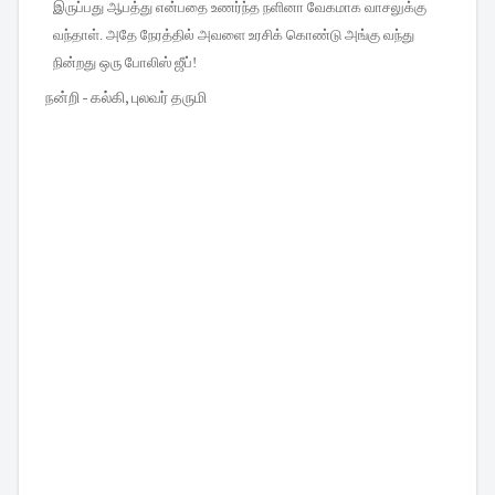
இருப்பது
ஆபத்து
என்பதை
உணர்ந்த
நளினா
வேகமாக
வாசலுக்கு
வந்தாள்
.
அதே
நேரத்தில்
அவளை
உரசிக்
கொண்டு
அங்கு
வந்து
நின்றது
ஒரு
போலிஸ்
ஜீப்
!
நன்றி - கல்கி, புலவர் தருமி