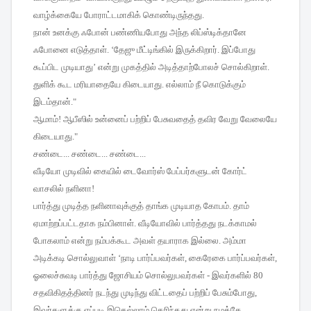
வாழ்க்கையே
போராட்டமாகிக்
கொண்டிருந்தது
.
நான்
உனக்கு
ஃபோன்
பண்ணியபோது
அந்த
லிப்ஸ்டிக்தானே
ஃபோனை
எடுத்தாள்
. ‘
தேஜு
மீட்டிங்கில்
இருக்கிறார்
.
இப்போது
கூப்பிட
முடியாது
’
என்று
முகத்தில்
அடித்தாற்போலச்
சொல்கிறாள்
.
துளிக்
கூட
மரியாதையே
கிடையாது
.
எல்லாம்
நீ
கொடுக்கும்
இடம்தான்
."
ஆமாம்
!
ஆபீஸில்
உன்னைப்
பற்றிப்
பேசுவதைத்
தவிர
வேறு
வேலையே
கிடையாது
."
சண்டை
...
சண்டை
...
சண்டை
...
வீடியோ
முடிவில்
கையில்
டைவோர்ஸ்
பேப்பர்களுடன்
கோர்ட்
வாசலில்
நளினா
!
பார்த்து
முடித்த
நளினாவுக்குத்
தாங்க
முடியாத
கோபம்
.
தாம்
ஏமாற்றப்பட்டதாக
நம்பினாள்
.
வீடியோவில்
பார்த்தது
நடக்காமல்
போகலாம்
என்று
நம்பக்கூட
அவள்
தயாராக
இல்லை
.
அம்மா
அடிக்கடி
சொல்லுவாள்
‘
நாடி
பார்ப்பவர்கள்
,
கைரேகை
பார்ப்பவர்கள்
,
ஓலைச்சுவடி
பார்த்து
ஜோசியம்
சொல்லுபவர்கள்
-
இவர்களில்
80
சதவிகிதத்தினர்
நடந்து
முடிந்து
விட்டதைப்
பற்றிப்
பேசும்போது
,
இவர்களுக்கு
எப்படி
இதெல்லாம்
தெரிந்தது
என்று
நமக்கே