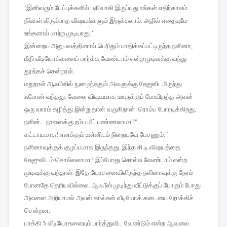
‘
இனிவரும்
டேப்புக்களில்
பதிவாகி
இருப்பது
உங்கள்
எதிர்காலம்
.
நீங்கள்
விரும்பாத
விஷயங்களும்
இருக்கலாம்
.
அதில்
எதையுமே
உங்களால்
மாற்ற
முடியாது
.’
இன்றைய
அனுபவத்தினால்
பெரிதும்
பாதிக்கப்பட்டிருந்த
நளினா
,
மீதி
வீடியோக்களைப்
பார்க்க
வேண்டாம்
என்ற
முடிவுக்கு
வந்து
தூங்கச்
சென்றாள்
.
மறுநாள்
ஆஃபீஸில்
நுழைந்ததும்
அவளுக்கு
தேஜஸிடமிருந்து
ஃபோன்
வந்தது
.
வேலை
விஷயமாக
ஊருக்குப்
போயிருந்த
அவன்
ஒரு
வாரம்
கழித்து
இன்றுதான்
வருகிறான்
.
ரொம்ப
போரடிக்கிறது
,
நளின்
...
நாளைக்கு
நம்ப
மீட்
பண்ணலாமா
?"
கட்டாயமாக
!
எனக்கும்
உன்னிடம்
நிறையவே
பேசணும்
."
நளினாவுக்குக்
குழப்பமாக
இருந்தது
.
இந்த
சி
.
டி
.
விஷயத்தை
தேஜுவிடம்
சொல்லலாமா
?
இப்போது
சொல்ல
வேண்டாம்
என்ற
முடிவுக்கு
வந்தாள்
.
இதே
யோசனையிலிருந்த
நளினாவுக்கு
நேரம்
போனதே
தெரியவில்லை
.
ஆஃபீஸ்
முடிந்து
வீட்டுக்குப்
போகும்
போது
அவளை
அறியாமல்
அவள்
கால்கள்
வீடியோக்
கடையை
நோக்கிச்
சென்றன
.
பாக்கி
5
வீடியோகளையும்
பார்த்துவிட
வேண்டும்
என்ற
ஆவலை