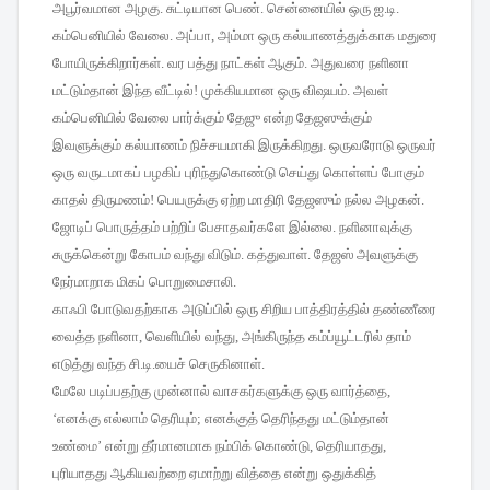
அபூர்வமான
அழகு
.
சுட்டியான
பெண்
.
சென்னையில்
ஒரு
ஐ
.
டி
.
கம்பெனியில்
வேலை
.
அப்பா
,
அம்மா
ஒரு
கல்யாணத்துக்காக
மதுரை
போயிருக்கிறார்கள்
.
வர
பத்து
நாட்கள்
ஆகும்
.
அதுவரை
நளினா
மட்டும்தான்
இந்த
வீட்டில்
!
முக்கியமான
ஒரு
விஷயம்
.
அவள்
கம்பெனியில்
வேலை
பார்க்கும்
தேஜு
என்ற
தேஜஸுக்கும்
இவளுக்கும்
கல்யாணம்
நிச்சயமாகி
இருக்கிறது
.
ஒருவரோடு
ஒருவர்
ஒரு
வருடமாகப்
பழகிப்
புரிந்துகொண்டு
செய்து
கொள்ளப்
போகும்
காதல்
திருமணம்
!
பெயருக்கு
ஏற்ற
மாதிரி
தேஜஸும்
நல்ல
அழகன்
.
ஜோடிப்
பொருத்தம்
பற்றிப்
பேசாதவர்களே
இல்லை
.
நளினாவுக்கு
சுருக்கென்று
கோபம்
வந்து
விடும்
.
கத்துவாள்
.
தேஜஸ்
அவளுக்கு
நேர்மாறாக
மிகப்
பொறுமைசாலி
.
காஃபி
போடுவதற்காக
அடுப்பில்
ஒரு
சிறிய
பாத்திரத்தில்
தண்ணீரை
வைத்த
நளினா
,
வெளியில்
வந்து
,
அங்கிருந்த
கம்ப்யூட்டரில்
தாம்
எடுத்து
வந்த
சி
.
டி
.
யைச்
செருகினாள்
.
மேலே
படிப்பதற்கு
முன்னால்
வாசகர்களுக்கு
ஒரு
வார்த்தை
,
‘
எனக்கு
எல்லாம்
தெரியும்
;
எனக்குத்
தெரிந்தது
மட்டும்தான்
உண்மை
’
என்று
தீர்மானமாக
நம்பிக்
கொண்டு
,
தெரியாதது
,
புரியாதது
ஆகியவற்றை
ஏமாற்று
வித்தை
என்று
ஒதுக்கித்