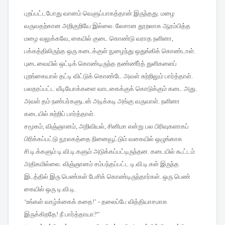
புறப்பட்டபோது
வானம்
வெளுப்பாகத்தான்
இருந்தது
.
மழை
வருவதற்கான
அறிகுறியே
இல்லை
.
லேசான
தூறலாக
ஆரம்பித்த
மழை
வலுக்கவே
,
கையில்
குடை
கொண்டு
வராத
நளினா
,
பக்கத்திலிருந்த
ஒரு
கடைக்குள்
நுழைந்து
ஒதுங்கிக்
கொண்டாள்
.
புடைவையில்
ஒட்டிக்
கொண்டிருந்த
தண்ணீர்த்
துளிகளைப்
புறங்கையால்
தட்டி
விட்டுக்
கொண்டே
அவள்
சுற்றிலும்
பார்த்தாள்
.
பலதரப்பட்ட
வீடியோக்களை
வாடகைக்குக்
கொடுக்கும்
கடை
அது
.
அவள்
தம்
நண்பர்களுடன்
அடிக்கடி
அங்கு
வருவாள்
.
நளினா
கடையில்
சுற்றிப்
பார்த்தாள்
.
சமூகம்
,
விஞ்ஞானம்
,
அறிவியல்
,
சினிமா
என்று
பல
பிரிவுகளாகப்
பிரிக்கப்பட்டு
நூலகத்தை
நினைவூட்டும்
வகையில்
ஒழுங்காக
சி
.
டி
.
க்களும்
டி
.
வி
.
டி
.
களும்
அடுக்கப்பட்டிருந்தன
.
கடையில்
கூட்டம்
அதிகமில்லை
.
விஞ்ஞானம்
சம்பந்தப்பட்ட
டி
.
வி
.
டி
.
கள்
இருந்த
இடத்தில்
இரு
பெண்கள்
பேசிக்
கொண்டிருந்தார்கள்
.
ஒரு
பெண்
கையில்
ஒரு
டி
.
வி
.
டி
.
‘
உங்கள்
வாழ்க்கைக்
கதை
!’ -
தலைப்பே
வித்தியாசமாக
இருக்கிறதே
!
நீ
பார்த்தாயா
?"