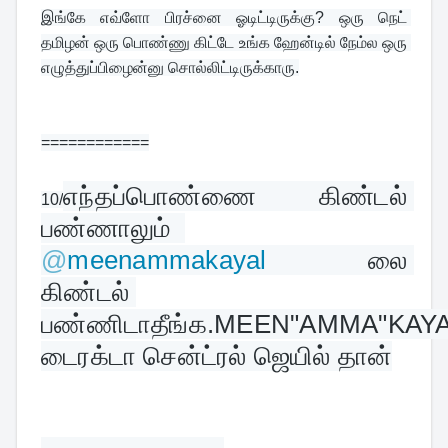
இங்கே எவ்ளோ பிரச்னை ஓடிட்டிருக்கு? ஒரு நெட் 
தமிழன் ஒரு பொண்ணு கிட்டே உங்க ஹேன்டில் நேம்ல ஒரு 
எழுத்துப்பிழைன்னு சொல்லிட்டிருக்காரு.
============
எந்தப்பொண்ணை கிண்டல் 
10/
பண்ணாலும்  
@
meenammakayal
 லை 
கிண்டல் 
பண்ணிடாதீங்க.MEEN"AMMA"KAYA
டைரக்டா சென்ட்ரல் ஜெயில் தான்