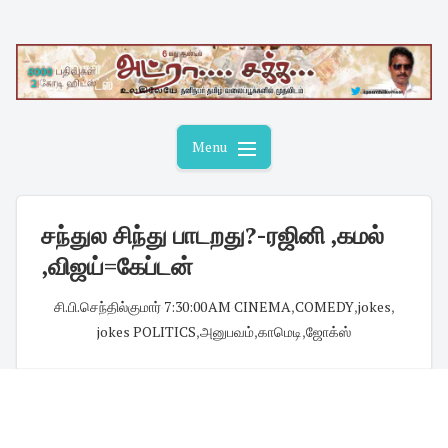
Skip
to
content
Menu
சந்துல சிந்து பாடறது?-ரஜினி ,கமல்
,விஜய்=கேப்டன்
சி.பி.செந்தில்குமார்
·
7:30:00 AM
·
CINEMA
,
COMEDY
,
jokes
,
jokes POLITICS
,
அனுபவம்
,
காமெடி
,
ஜோக்ஸ்