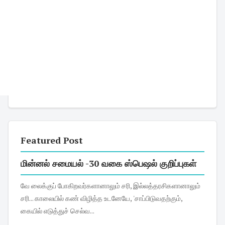
Featured Post
மின்னல் சமையல் -30 வகை ஸ்பெஷல் குறிப்புகள்
வே லைக்குப் போகிறவர்களானாலும் சரி, இல்லத்தரசிகளானாலும்
சரி... காலையில் கண் விழித்த உடனேயே, 'சாப்பிடுவதற்கும்,
கையில் எடுத்துச் செல்வ...