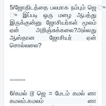
5/
ஜோதிடத்தை பலமாக நம்பும் ஜெ 
ு இப்படி ஒரு மழை ஆபத்து 
இருக்குன்னு ஜோசியர்கள் மூலம் 
ஏன் அறிஞ்சுக்கலை?அல்லது 
ஆஸ்தான ஜோசியர் ஏன் 
சொல்லலை?
========
6/
கமல் டூ ஜெ = மேடம் கமல் னா 
கமலம்.கமலம் னா 