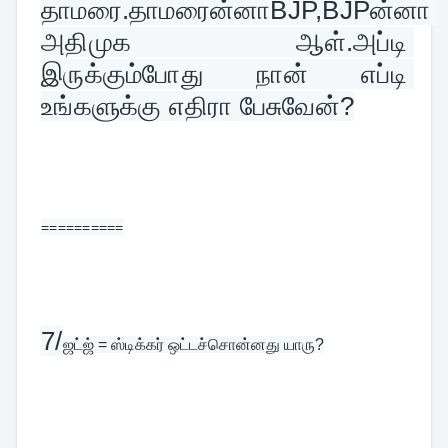
தாமரை.தாமரைன்னாBJP,BJPன்னா 
அதிமுக  ஆள்.அப்டி 
இருக்கும்போது நான் எப்டி 
உங்களுக்கு எதிரா பேசுவேன்?
==========
7/
ஜட்ஜ் = ஸ்டிக்கர் ஒட்டச்சொன்னது யாரு?