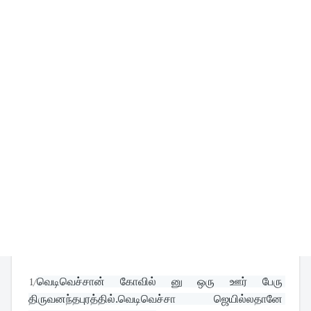
1/
வெடிவெச்சான் கோவில் னு ஒரு ஊர் பேரு 
திருவனந்தபுரத்தில்.வெடிவெச்சா ஜெயில்லதானே 