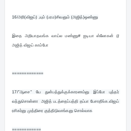
16/
அரி(விஜய்) ,யும் (பரம)சிவனும் (அஜித்)ஒண்ணு
இதை அறியாதவங்க வாய்ல மண்ணு# ஐடியா ஸ்லோகன் டூ 
அஜித் விஜய் காம்போ
=============
17/
"ஆசை" யே துன்பத்துக்குக்காரணம்னு இப்போ புத்தர் 
வந்துசொன்னா  அஜித் படத்தைப்பத்தி தப்பா பேசாதீங்க.விஜய் 
ரசிகர்னு முத்திரை குத்திடுவாங்கனு சொல்வாக
============