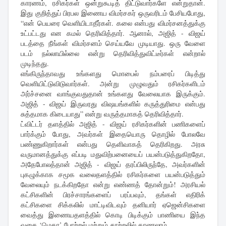
காரணம், ரசிகர்கள் ஒன்றுகூடித் திட்டுவார்களே என்றுதான்.
இது குறித்துப் பிரபல இணைய விமர்சகர் ஒருவரிடம் பேசியபோது,
“என் பெயரை வெளியிடாதீர்கள். கலை என்பது விமர்சனத்துக்கு
உட்பட்டது என கமல் தெரிவித்தார். ஆனால், அஜித் - விஜய்
படத்தை நீங்கள் விமர்சனம் செய்யவே முடியாது. ஒரு வேளை
படம் நல்லாயில்லை என்று தெரிவித்துவிட்டீர்கள் என்றால்
முடிந்தது.
எங்கிருந்தாவது உங்களது மொபைல் நம்பரைப் பிடித்து
வெளியிட்டுவிடுவார்கள். அன்று முழுவதும் ரசிகர்களிடம்
அர்ச்சனை வாங்குவதுதான் உங்களது வேலையாக இருக்கும்.
அஜித் - விஜய் இருவரது விஷயங்களில் கருத்துரிமை என்பது
சுத்தமாக கிடையாது” என்று வருத்தமாகத் தெரிவித்தார்.
ட்விட்டர் தளத்தில் அஜித் - விஜய் ரசிகர்களின் பணிகளைப்
பார்க்கும் போது, அவர்கள் இதையொரு தொழில் போலவே
பண்ணுகிறார்கள் என்பது தெளிவாகத் தெரிகிறது. அரசு
வருமானத்துக்கு எப்படி மதுவிற்பனையைப் பயன்படுத்துகிறதோ,
அதேபோலத்தான் அஜித் - விஜய் தரப்பிலிருந்தே, அவர்களின்
புகழுக்காக சமூக வலைதளத்தில் ரசிகர்களை பயன்படுத்தும்
வேலையும் நடக்கிறதோ என்று எண்ணத் தோன்றும்! அரசியல்
கட்சிகளின் பிரச்சாரங்களைப் பரப்பவும், தங்கள் எதிரிக்
கட்சிகளை சிக்கலில் மாட்டிவிடவும் தனியார் ஏஜென்சிகளை
வைத்து இணையதளத்தில் கொடி பிடிக்கும் பாணியை இந்த
வகை ‘மெகா’ போற்றல் மற்றும் தூற்றலில் காணலாம்.