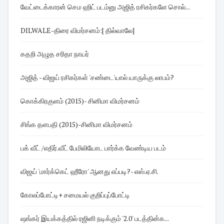
வேட்டைக்காரன் செம ஹிட் படம்னு அஜித் ரசிகர்களே சொல்...
DILWALE-திரை விமர்சனம்:[ தில்வாலே]
கதறி அழுத சரிதா நாயர்
அஜித் - விஜய் ரசிகர்கள் 'சண்டை'யால் யாருக்கு லாபம்?
கொக்கிரகுளம் (2015)- சினிமா விமர்சனம்
சிங்க தளபதி (2015)-சினிமா விமர்சனம்
பக் வீட் /எதிர்.வீட் பேமிலியோட பார்க்க வேண்டிய படம்
விஜய் 'மார்க்கெட் ஹீரோ' ஆனது எப்படி?- எஸ்.ஏ.சி.
கோலப்போட்டி+ சமையல் குறிப்புப்போட்டி
ஷங்கர் இயக்கத்தில் ரஜினி நடிக்கும் '2.0' படத்தின்க...