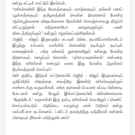
என்று சுட்டிக் காட்டும் இவர்கள்,
“ரசிகர்களின் இந்த வேகத்தையும் பாசத்தையும், தங்கள் பணப்
புழக்கத்தையும் தமிழகத்தின் வெள்ள நிவாரணம் போன்ற
ஆக்கபூர்வமான விஷயங்களை நோக்கிக் கொஞ்சமாவது திருப்பி
விட்டிருந்தால் எத்தனையோ ஏழைகளுக்குப் பலன்
கிடைத்திருக்கும்” என்றும் ஆதங்கப்படுகிறார்கள்.
அஜித் - விஜய் இருவருமே கடவுள் அல்ல, தயாரிப்பாளர்களிடம்
இருந்து சம்பளம் வாங்கிக் கொண்டு நடிக்கும் நடிப்புக்
கலைஞர்கள்... மற்ற எல்லாத் துறைகளிலும் உள்ளது போன்ற
திறமையும், உழைப்பும் கொண்ட ‘புரொஃபஷனல்கள்’ என்பதை
இந்த ரசிகர்கள் உணரும் வரை இது போன்ற ஆதங்கம்
நீடிக்கத்தான் செய்யும்!
பின் குறிப்பு :இந்தக் கட்டுரையில் அஜித் - விஜய் இருவரையும்
குறிப்பிடும் விதத்தை வைத்தே இரண்டு ரசிகர்களுக்கும்
சண்டைக்கு வருவார்கள், எங்க தலைவர் பெயரை எப்படி பின்னாடி
போடலாம் என்று. மேலும் இக்கட்டுரையின் பின்விளைவாக
’ஹேஷ்டேக்’ உருவாக்கி இரு தரப்பு ரசிகர்கள் பெயரிலும் ட்ரெண்ட்
செய்யக்கூடும். அதில்கூட யாருக்கு மாஸ் அதிகம் என்று
பலப்பரீட்சை நடக்கலாம். ட்விட்டர் தளத்திற்கு வந்தீர்கள் என்றால்
அதையும் நீங்கள் பார்த்துவிடலாம்!