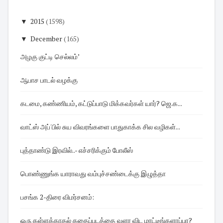
▼
2015
(1598)
▼
December
(165)
அழகு குட்டி செல்லம்’
ஆபாச பாடல் வழக்கு
கடமை, கண்ணியம், கட்டுப்பாடு மிக்கவர்கள் யார்? ஜெ.க...
வாட்ஸ் அப்'பில் சுய விவரங்களை பாதுகாக்க சில வழிகள்...
புத்தாண்டு இரவில்..- எச்சரிக்கும் போலீஸ்
பொண்ணுங்க யாராவது வம்புச்சண்டைக்கு இழுத்தா
பசங்க 2-திரை விமர்சனம்:
ஒரு கள்ளக்காதல் கதைப்படத்தை வளர விட மாட்டீங்களாப்பா?