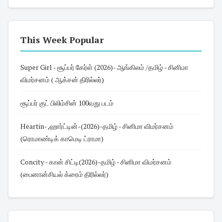
This Week Popular
Super Girl - சூப்பர் கேர்ள் (2026)- ஆங்கிலம் /தமிழ் - சினிமா
விமர்சனம் ( ஆக்சன் திரில்லர்)
சூப்பர் குட் பிலிம்சின் 100வது படம்
Heartin- ,ஹார்ட்டின்-(2026)-தமிழ் - சினிமா விமர்சனம்
(ரொமாண்டிக் காமெடி ட்ராமா)
Concity - கான் சிட்டி(2026)-தமிழ் - சினிமா விமர்சனம்
(பைனான்சியல் க்ரைம் திரில்லர்)