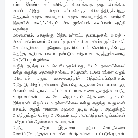
உள்ள இரண்டு கூட்டணிக்கும் கிடைக்காத ஒரு பொக்கிஷ
வாய்ப்பு அஜித் - விஜய் கூட்டணிக்குக் கிடைத்திருக்கிறது.
அதுதான் சமூக வலைதளம். சமூக வலைதளத்தின் வளர்ச்சி
இருவரின் வளர்ச்சிக்கும் மிக முக்கியக் களப்பணி ஆற்றி
வருகிறது.
மலையாளம், தெலுங்கு, இந்தி உள்ளிட்ட திரையுலகில், அஜித் -
விஜய் ரசிகர்களைப் போல எந்த நடிகர்களின் ரசிகர்களும் மோதிக்
கொள்வதில்லை. மற்றொரு நடிகரின் படம் வெளியாகும்போது,
அதற்கு எதிராக மனம் புண்படும் விதமான கருத்துக்களைத்
தெரிவிப்பதும் இல்லை!
அஜித் நடித்த படம் வெளியாகும்போது, “படம் நலலாயில்லை”
என்று கருத்து தெரிவித்தால்கூட தப்புதான். உடனே நீங்கள் விஜய்
ரசிகராகச் சமூக வலைதளத்தில் சித்தரிக்கப்படுவீர்கள்.
அதோடு, விஜய் ரசிகனாக இருப்பதே எத்தனை கேவலமான ஒரு
விஷயம் என்பதாகக் கூட்டம் கூட்டமாக வலை தளத்தில் வாரித்
தூற்றுவார்கள் - கூடவே, விஜய்க்கும் அர்ச்சனை நடக்கும்.
இதேதான் விஜய் படம் நல்லாயில்லை என்று கருத்து கூறுபவன்
கதியும். அஜித் ரசிகராக அவரை முடிவு கட்டி... அவருக்கும்
அஜித்துக்கும் சேற்று அபிஷேகம் நடத்திவிட்டுத்தான் ஓய்வார்கள்
- விஜய்யின் ஆன்லைன் காவலர்கள்!
அஜித் - விஜய் இருவரைப் பற்றிய செய்திகளை
வெளியிடுவதற்குக்கூடச் சில விமர்சகர்கள் பயப்படுகிறார்கள்.