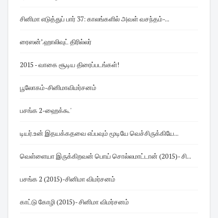
சினிமா எடுத்துப் பார் 37: காலங்களில் அவள் வசந்தம்-...
ரைஸன்’.ஹாலிவுட் திரில்லர்
2015 - வாகை சூடிய திரைப்படங்கள்!
பூலோகம்-சினிமாவிமர்சனம்
பசங்க 2-ஹைக்கூ'
டியர்.உன் இதயக்கதவை எப்பவும் மூடியே வெச்சிருக்கியே...
வெள்ளையா இருக்கிறவன் பொய் சொல்லமாட்டான் (2015)- சி...
பசங்க 2 (2015)-சினிமா விமர்சனம்
காட்டு கோழி (2015)- சினிமா விமர்சனம்