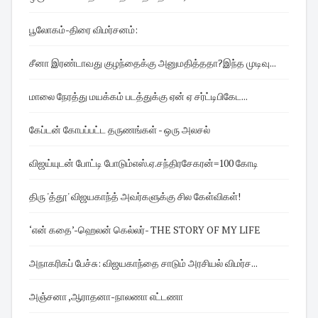
பூலோகம்-திரை விமர்சனம்:
சீனா இரண்டாவது குழந்தைக்கு அனுமதித்ததா?இந்த முடிவு...
மாலை நேரத்து மயக்கம் படத்துக்கு ஏன் ஏ சர்ட்டிபிகேட...
கேப்டன் கோபப்பட்ட தருணங்கள் - ஒரு அலசல்
விஜய்யுடன் போட்டி போடும்எஸ்.ஏ.சந்திரசேகரன்=100 கோடி
திரு 'த்தூ' விஜயகாந்த் அவர்களுக்கு சில கேள்விகள்!
‘என் கதை’-ஹெலன் கெல்லர்- THE STORY OF MY LIFE
அநாகரிகப் பேச்சு: விஜயகாந்தை சாடும் அரசியல் விமர்ச...
அஞ்சனா ,ஆராதனா-நாலணா எட்டணா