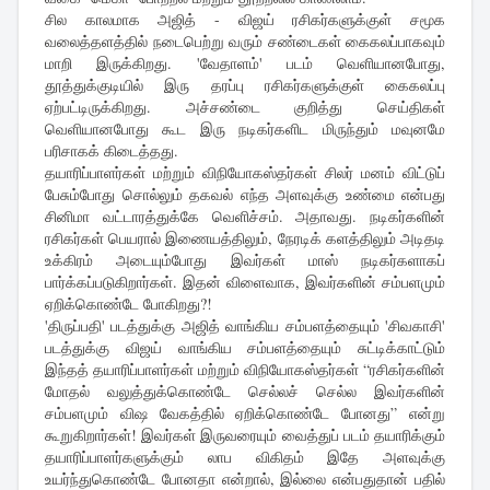
சில காலமாக அஜித் - விஜய் ரசிகர்களுக்குள் சமூக
வலைத்தளத்தில் நடைபெற்று வரும் சண்டைகள் கைகலப்பாகவும்
மாறி இருக்கிறது. 'வேதாளம்' படம் வெளியானபோது,
தூத்துக்குடியில் இரு தரப்பு ரசிகர்களுக்குள் கைகலப்பு
ஏற்பட்டிருக்கிறது. அச்சண்டை குறித்து செய்திகள்
வெளியானபோது கூட இரு நடிகர்களிட மிருந்தும் மவுனமே
பரிசாகக் கிடைத்தது.
தயாரிப்பாளர்கள் மற்றும் விநியோகஸ்தர்கள் சிலர் மனம் விட்டுப்
பேசும்போது சொல்லும் தகவல் எந்த அளவுக்கு உண்மை என்பது
சினிமா வட்டாரத்துக்கே வெளிச்சம். அதாவது. நடிகர்களின்
ரசிகர்கள் பெயரால் இணையத்திலும், நேரடிக் களத்திலும் அடிதடி
உக்கிரம் அடையும்போது இவர்கள் மாஸ் நடிகர்களாகப்
பார்க்கப்படுகிறார்கள். இதன் விளைவாக, இவர்களின் சம்பளமும்
ஏறிக்கொண்டே போகிறது?!
'திருப்பதி' படத்துக்கு அஜித் வாங்கிய சம்பளத்தையும் 'சிவகாசி'
படத்துக்கு விஜய் வாங்கிய சம்பளத்தையும் சுட்டிக்காட்டும்
இந்தத் தயாரிப்பாளர்கள் மற்றும் விநியோகஸ்தர்கள் “ரசிகர்களின்
மோதல் வலுத்துக்கொண்டே செல்லச் செல்ல இவர்களின்
சம்பளமும் விஷ வேகத்தில் ஏறிக்கொண்டே போனது” என்று
கூறுகிறார்கள்! இவர்கள் இருவரையும் வைத்துப் படம் தயாரிக்கும்
தயாரிப்பாளர்களுக்கும் லாப விகிதம் இதே அளவுக்கு
உயர்ந்துகொண்டே போனதா என்றால், இல்லை என்பதுதான் பதில்