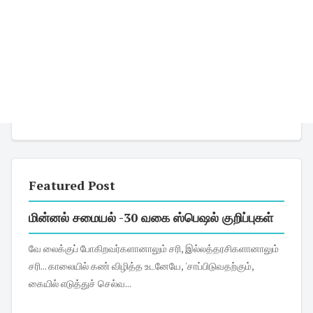
Featured Post
மின்னல் சமையல் -30 வகை ஸ்பெஷல் குறிப்புகள்
வே லைக்குப் போகிறவர்களானாலும் சரி, இல்லத்தரசிகளானாலும்
சரி... காலையில் கண் விழித்த உடனேயே, 'சாப்பிடுவதற்கும்,
கையில் எடுத்துச் செல்வ...