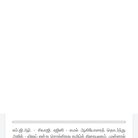
எம்.ஜி.ஆர். - சிவாஜி, ரஜினி - கமல் ஆகியோரைத் தொடர்ந்து
அஜித் - விஜய் என்று சொல்கிறது தமிழ்த் திரையுலகம். முன்னால்