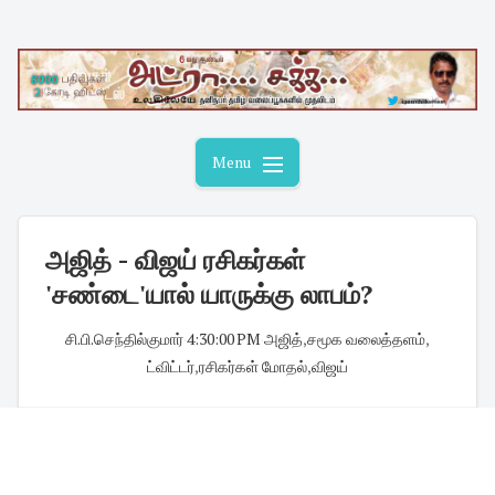
Skip
to
content
Menu
அஜித் - விஜய் ரசிகர்கள்
'சண்டை'யால் யாருக்கு லாபம்?
சி.பி.செந்தில்குமார்
·
4:30:00 PM
·
அஜித்
,
சமூக வலைத்தளம்
,
ட்விட்டர்
,
ரசிகர்கள் மோதல்
,
விஜய்