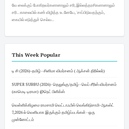
வே லைக்குப் போகிறவர்களானாலும் சரி, இல்லத்தரசிகளானாலும்
சரி... காலையில் கண் விழித்த உடனேயே, 'சாப்பிடுவதற்கும்,
கையில் எடுத்துச் செல்வ...
This Week Popular
டி சி (2026)-தமிழ் - சினிமா விமர்சனம் ( ஆக்சன் திரில்லர்)
SUPER SUBBU (2026)- தெலுங்கு/தமிழ் - வெப் சீரிஸ் விமர்சனம்
(காமெடி டிராமா) @நெட் பிளிக்ஸ்
வெள்ளிக்கிழமை ராமசாமி வெட்டாஃபீஸ் வெங்கிடுசாமி-ஆகஸ்ட்
7,2026 ல் வெளியாக இருக்கும் தமிழ்ப்படங்கள் - ஒரு
முன்னோட்டம்