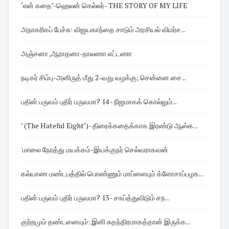
‘என் கதை’-ஹெலன் கெல்லர்- THE STORY OF MY LIFE
அநாகரிகப் பேச்சு: விஜயகாந்தை சாடும் அரசியல் விமர்ச...
அஞ்சனா ,ஆராதனா-நாலணா எட்டணா
நடிகர் சிம்பு-அனிருத் மீது 2-வது வழக்கு; சென்னை சை...
பதின் பருவம் புதிர் பருவமா? 14 - நிஜமாகக் கொல்லும்...
’ (The Hateful Eight’)- திரைக்கதைக்காக இரண்டு ஆஸ்க...
'மாலை நேரத்து மயக்கம்-இயக்குநர் செல்வராகவன்
கல்யாண மண்டபத்தில் பொண்ணும் மாப்ளையும் க்ளோசாப்பழக...
பதின் பருவம் புதிர் பருவமா? 13 - சாய்த்துவிடும் சந...
குற்றமும் தண்டனையும்: இனி சுதந்திரமாகத்தான் இருக்க...