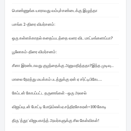
பொண்ணுங்க யாராவது வம்புச்சண்டைக்கு இழுத்தா
பசங்க 2-திரை விமர்சனம்:
ஒரு கள்ளக்காதல் கதைப்படத்தை வளர விட மாட்டீங்களாப்பா?
பூலோகம்-திரை விமர்சனம்:
சீனா இரண்டாவது குழந்தைக்கு அனுமதித்ததா?இந்த முடிவு...
மாலை நேரத்து மயக்கம் படத்துக்கு ஏன் ஏ சர்ட்டிபிகேட...
கேப்டன் கோபப்பட்ட தருணங்கள் - ஒரு அலசல்
விஜய்யுடன் போட்டி போடும்எஸ்.ஏ.சந்திரசேகரன்=100 கோடி
திரு 'த்தூ' விஜயகாந்த் அவர்களுக்கு சில கேள்விகள்!