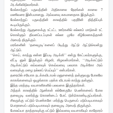
அடங்கிவிடுவார்கள்.
மேல்காற்றுப் பருவத்தின் அதிகாலை நேரங்கள் காலை 7
மணிவரை இன்பமானது. அவ்வளவு சுகமானதாக இருக்கும்.
மேல்காற்றுப் பருவத்தின் காலத்தில் பதநீரின் தித்திப்புக்
கூடியிருக்கும்.
மேல்காற்று ஆளுகைக்கு உட்பட்ட ஊர்களில் எல்லாம் மாடுகள் உட்
கொள்ளும் தீவனப்படப்புகள் எல்லா முமே கீழ்மேலாகத்தான்
அமைந் திருக்கும்.
மரங்களின் ‘தலைமுடி’களைப் பிடித்து ஆட்டு ஆட்டுவென்று
ஆட்டும்.
‘‘செய், காத்து என்ன இப்படி அடிக்கி’’ என்று கேட்பவர்களுக்கு,
வீட்டி னுள் இருக்கும் கிழவி, கிழவன்மார்கள், ‘‘அடிக்கட்டும்
அடிக்கட்டும் எவ்வளவுக் கெவ்வளவு பலமாக அடிக்கோ அவ்
வளவுக்கு மழை நல்லாப் பெய்யும்’’ என்பார்கள்.
தரையில் சரியாக நடக்கவிடாமல் மனுசனைத் தள்ளுவது போலவே
காகங்களையும் ஒழுங்காக பறக்க விடாமல் காற்று தள்ளும்.
இந்த மரத்தடி வயசாளிகளில் பலவகை இருந்தார்கள்.
அந்தக் காலத்தில் ஆண்கள் எல்லோருமே பெண்களைப் போல
தலைமுடி வளர்த்து கொண்டைப் போட் டுக்கொண்டிருப்பார்கள்.
சிலருக்கு மட்டும் பெண்களே பார்த்து பெருமைப் படும்படியாகவும்
பொறாமைப் படும்படியாகவும் தலைமுடி அமைந் திருக்கும்.
போலய்யா தாத்தாவுக்கு மட்டும் இவ்வளவு வயசாகியும் காதோரம்