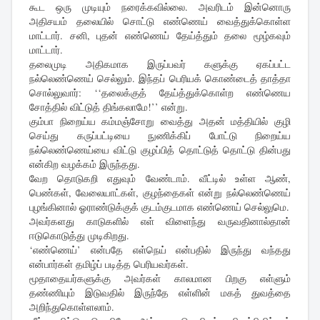
கூட ஒரு முடியும் நரைக்கவில்லை. அவரிடம் இன்னொரு
அதிசயம் தலையில் சொட்டு எண்ணெய் வைத்துக்கொள்ள
மாட்டார். சனி, புதன் எண்ணெய் தேய்த்தும் தலை மூழ்கவும்
மாட்டார்.
தலைமுடி அதிகமாக இருப்பவர் களுக்கு ஏகப்பட்ட
நல்லெண்ணெய் செல்லும். இந்தப் பெரியக் கொண்டைத் தாத்தா
சொல்லுவார்: ‘‘தலைக்குத் தேய்த்துக்கொள்ற எண்ணெய
சோத்தில் விட்டுத் திங்கலாமே!’’ என்று.
கும்பா நிறைய்ய கம்மஞ்சோறு வைத்து அதன் மத்தியில் குழி
செய்து கருப்பட்டியை நுணிக்கிப் போட்டு நிறைய்ய
நல்லெண்ணெய்யை விட்டு குழப்பித் தொட்டுத் தொட்டு தின்பது
என்கிற வழக்கம் இருந்தது.
வேற தொடுகறி எதுவும் வேண்டாம். வீட்டில் உள்ள ஆண்,
பெண்கள், வேலையாட்கள், குழந்தைகள் என்று நல்லெண்ணெய்
புழங்கினால் ஓராண்டுக்குக் குடம்குடமாக எண்ணெய் செல்லுமெ.
அவர்களது காடுகளில் எள் விளைந்து வருவதினால்தான்
ஈடுகொடுத்து முடிகிறது.
‘எண்ணெய்’ என்பதே எள்நெய் என்பதில் இருந்து வந்தது
என்பார்கள் தமிழ்ப் படித்த பெரியவர்கள்.
மூதாதையர்களுக்கு அவர்கள் காலமான பிறகு எள்ளும்
தண்ணியும் இடுவதில் இருந்தே எள்ளின் மகத் துவத்தை
அறிந்துகொள்ளலாம்.