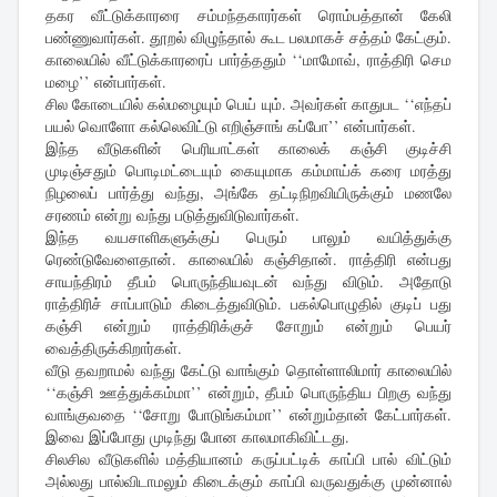
தகர வீட்டுக்காரரை சம்மந்தகாரர்கள் ரொம்பத்தான் கேலி
பண்ணுவார்கள். தூறல் விழுந்தால் கூட பலமாகச் சத்தம் கேட்கும்.
காலையில் வீட்டுக்காரரைப் பார்த்ததும் ‘‘மாமோவ், ராத்திரி செம
மழை’’ என்பார்கள்.
சில கோடையில் கல்மழையும் பெய் யும். அவர்கள் காதுபட ‘‘எந்தப்
பயல் வொளோ கல்லெவிட்டு எறிஞ்சாங் கப்போ’’ என்பார்கள்.
இந்த வீடுகளின் பெரியாட்கள் காலைக் கஞ்சி குடிச்சி
முடிஞ்சதும் பொடிமட்டையும் கையுமாக கம்மாய்க் கரை மரத்து
நிழலைப் பார்த்து வந்து, அங்கே தட்டிநிறவியிருக்கும் மணலே
சரணம் என்று வந்து படுத்துவிடுவார்கள்.
இந்த வயசாளிகளுக்குப் பெரும் பாலும் வயித்துக்கு
ரெண்டுவேளைதான். காலையில் கஞ்சிதான். ராத்திரி என்பது
சாயந்திரம் தீபம் பொருந்தியவுடன் வந்து விடும். அதோடு
ராத்திரிச் சாப்பாடும் கிடைத்துவிடும். பகல்பொழுதில் குடிப் பது
கஞ்சி என்றும் ராத்திரிக்குச் சோறும் என்றும் பெயர்
வைத்திருக்கிறார்கள்.
வீடு தவறாமல் வந்து கேட்டு வாங்கும் தொள்ளாலிமார் காலையில்
‘‘கஞ்சி ஊத்துக்கம்மா’’ என்றும், தீபம் பொருந்திய பிறகு வந்து
வாங்குவதை ‘‘சோறு போடுங்கம்மா’’ என்றும்தான் கேட்பார்கள்.
இவை இப்போது முடிந்து போன காலமாகிவிட்டது.
சிலசில வீடுகளில் மத்தியானம் கருப்பட்டிக் காப்பி பால் விட்டும்
அல்லது பால்விடாமலும் கிடைக்கும் காப்பி வருவதுக்கு முன்னால்