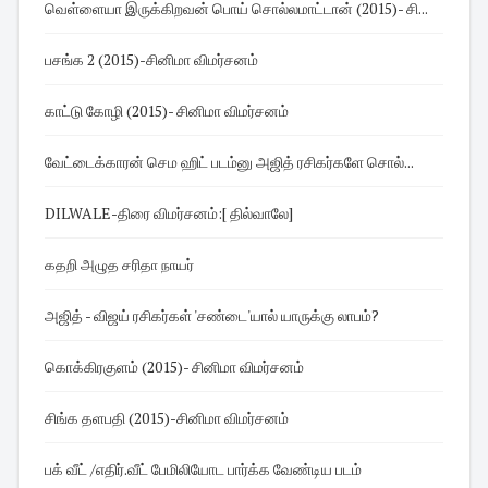
வெள்ளையா இருக்கிறவன் பொய் சொல்லமாட்டான் (2015)- சி...
பசங்க 2 (2015)-சினிமா விமர்சனம்
காட்டு கோழி (2015)- சினிமா விமர்சனம்
வேட்டைக்காரன் செம ஹிட் படம்னு அஜித் ரசிகர்களே சொல்...
DILWALE-திரை விமர்சனம்:[ தில்வாலே]
கதறி அழுத சரிதா நாயர்
அஜித் - விஜய் ரசிகர்கள் 'சண்டை'யால் யாருக்கு லாபம்?
கொக்கிரகுளம் (2015)- சினிமா விமர்சனம்
சிங்க தளபதி (2015)-சினிமா விமர்சனம்
பக் வீட் /எதிர்.வீட் பேமிலியோட பார்க்க வேண்டிய படம்