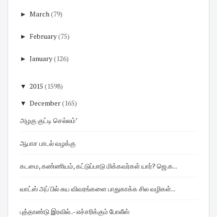
►
March
(79)
►
February
(75)
►
January
(126)
▼
2015
(1598)
▼
December
(165)
அழகு குட்டி செல்லம்’
ஆபாச பாடல் வழக்கு
கடமை, கண்ணியம், கட்டுப்பாடு மிக்கவர்கள் யார்? ஜெ.க...
வாட்ஸ் அப்'பில் சுய விவரங்களை பாதுகாக்க சில வழிகள்...
புத்தாண்டு இரவில்..- எச்சரிக்கும் போலீஸ்