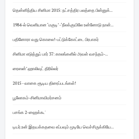
தென்னிந்திய சினிமா 2015: நட்சத்திர பலத்தை பின்னுக்...
1984-ல் வெளியான ‘மகுடி’ -‘நீலக்குயிலே உன்னோடு நான்...
பதினோரா வது கொலை!-பட்டுக்கோட்டை பிரபாகர்
சினிமா எடுத்துப் பார் 37: காலங்களில் அவள் வசந்தம்-...
ரைஸன்’.ஹாலிவுட் திரில்லர்
2015 - வாகை சூடிய திரைப்படங்கள்!
பூலோகம்-சினிமாவிமர்சனம்
பசங்க 2-ஹைக்கூ'
டியர்.உன் இதயக்கதவை எப்பவும் மூடியே வெச்சிருக்கியே...