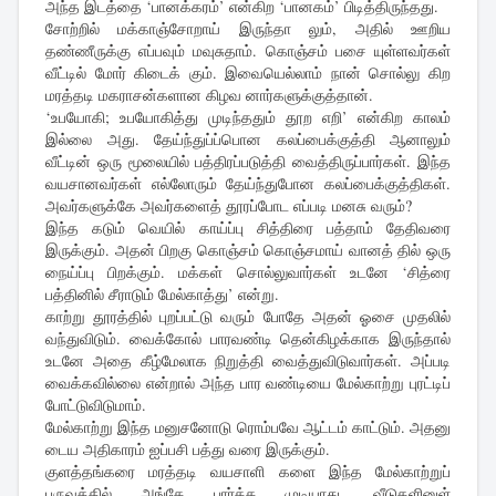
அந்த இடத்தை ‘பானக்கரம்’ என்கிற ‘பானகம்’ பிடித்திருந்தது.
சோற்றில் மக்காஞ்சோறாய் இருந்தா லும், அதில் ஊறிய
தண்ணீருக்கு எப்பவும் மவுசுதாம். கொஞ்சம் பசை யுள்ளவர்கள்
வீட்டில் மோர் கிடைக் கும். இவையெல்லாம் நான் சொல்லு கிற
மரத்தடி மகராசன்களான கிழவ னார்களுக்குத்தான்.
‘உபயோகி; உபயோகித்து முடிந்ததும் தூற எறி’ என்கிற காலம்
இல்லை அது. தேய்ந்துப்ப்பொன கலப்பைக்குத்தி ஆனாலும்
வீட்டின் ஒரு மூலையில் பத்திரப்படுத்தி வைத்திருப்பார்கள். இந்த
வயசானவர்கள் எல்லோரும் தேய்ந்துபோன கலப்பைக்குத்திகள்.
அவர்களுக்கே அவர்களைத் தூரப்போட எப்படி மனசு வரும்?
இந்த கடும் வெயில் காய்ப்பு சித்திரை பத்தாம் தேதிவரை
இருக்கும். அதன் பிறகு கொஞ்சம் கொஞ்சமாய் வானத் தில் ஒரு
நைய்ப்பு பிறக்கும். மக்கள் சொல்லுவார்கள் உடனே ‘சித்ரை
பத்தினில் சீராடும் மேல்காத்து’ என்று.
காற்று தூரத்தில் புறப்பட்டு வரும் போதே அதன் ஓசை முதலில்
வந்துவிடும். வைக்கோல் பாரவண்டி தென்கிழக்காக இருந்தால்
உடனே அதை கீழ்மேலாக நிறுத்தி வைத்துவிடுவார்கள். அப்படி
வைக்கவில்லை என்றால் அந்த பார வண்டியை மேல்காற்று புரட்டிப்
போட்டுவிடுமாம்.
மேல்காற்று இந்த மனுசனோடு ரொம்பவே ஆட்டம் காட்டும். அதனு
டைய அதிகாரம் ஐப்பசி பத்து வரை இருக்கும்.
குளத்தங்கரை மரத்தடி வயசாளி களை இந்த மேல்காற்றுப்
பருவத்தில் அங்கே பார்க்க முடியாது. வீடுகளினுள்