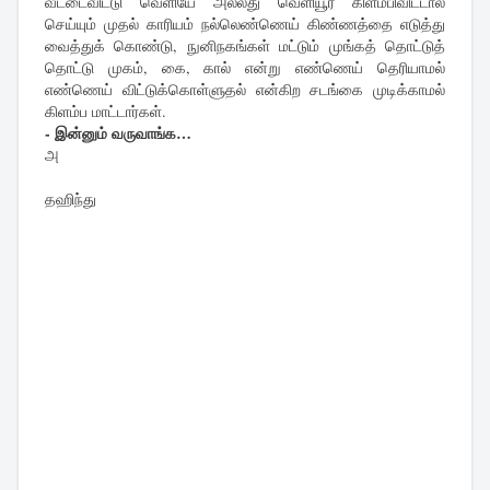
வீட்டைவிட்டு வெளியே அல்லது வெளியூர் கிளம்பிவிட்டால்
செய்யும் முதல் காரியம் நல்லெண்ணெய் கிண்ணத்தை எடுத்து
வைத்துக் கொண்டு, நுனிநகங்கள் மட்டும் முங்கத் தொட்டுத்
தொட்டு முகம், கை, கால் என்று எண்ணெய் தெரியாமல்
எண்ணெய் விட்டுக்கொள்ளுதல் என்கிற சடங்கை முடிக்காமல்
கிளம்ப மாட்டார்கள்.
- இன்னும் வருவாங்க…
அ
தஹிந்து