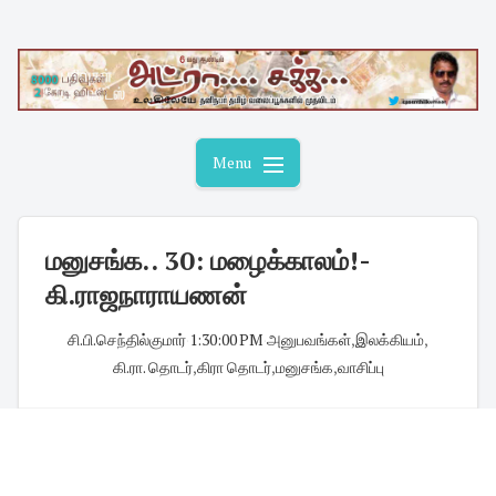
Skip
to
content
Menu
மனுசங்க.. 30: மழைக்காலம்!-
கி.ராஜநாராயணன்
சி.பி.செந்தில்குமார்
·
1:30:00 PM
·
அனுபவங்கள்
,
இலக்கியம்
,
கி.ரா. தொடர்
,
கிரா தொடர்
,
மனுசங்க
,
வாசிப்பு